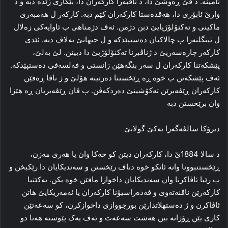
نامینه‌. د ڤێ ڕه‌وشێ دا‌، د ناڤبه‌را کارکه‌ران دا، بێكاری زێدە دبه‌ و د
وارێ ئابۆری دا، هه‌قده‌ستا کارکه‌ران کێم دبه‌. کارکه‌ر ل هه‌مبه‌ری
ماکینی و ته‌کنۆلۆژیایێ دبن دژمن. ئه‌ڤ دژمناهی ب ئاوایه‌کی زه‌لال
ل ئینگلته‌را‌ ب چالاکیان ده‌ستپێدکه‌ و ل جیهانێ به‌لاڤ دبه‌. ئێدی
کارکه‌ر چاره‌سه‌ریێ د ژناڤبرنا ته‌کنۆلۆژیێ دا‌ دبینن. لێ به‌لێ،
پێشکه‌تنا کارکه‌ران ل سه‌ر بنگه‌هێن زانستی و فه‌لسه‌فی ده‌ستپێدکه‌.
ئه‌ڤ پێشکه‌تن ب خوه‌ ڕه‌ ڕێخستنا ده‌رتینه‌ هۆلێ و ژ ناڤا ڕه‌فێن
کارکه‌ران ڕێڤه‌برێن ته‌کۆشینێ ده‌ردکه‌ڤن. ب ڤان ڕێڤه‌بریان ڕه‌ هێزا
وان برێخستن دبه‌
دیرۆکا سالڤه‌گه‌را یه‌کێ گولانێ
د سالا 1884ێ دا، کارکه‌ران دیتن کو چه‌کا وان یا هه‌ری مه‌زن،
ڕێخستنبوونا وانه‌ ئانكو خوە دناڤ رێخستن و سەندیكایان دا رێكبخن و
ب رێیا ئاڤاكرنا وان سەندیكایان داخوازا مافێن خوە بكن. یه‌کێتیا
کارکه‌رێن ناڤنه‌ته‌وی و فه‌ده‌راسیۆنا کارکه‌ران یا ئه‌مه‌ریکایێ ھاتن
ئاڤاكرن و ژ ده‌ستهلاتدارێن بورجووازی داخوازکرن، کو سەعەتێن
کاری یێن ڕۆژانه‌ ببن هه‌شت سەعەت و ئه‌ڤ یه‌ک پێوسته‌ هه‌تا دو