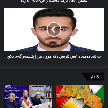
بلینكن: دڤێ تركیا دەست ژ س-400 بەردە
ب
تنێ
دەمێ
داعش
ئێریش
دكە
ھوون
ھزرا
پێشمەرگەى
دكن
ب تنێ دەمێ داعش ئێریش دكە ھوون ھزرا پێشمەرگەى دكن
تێکلدار