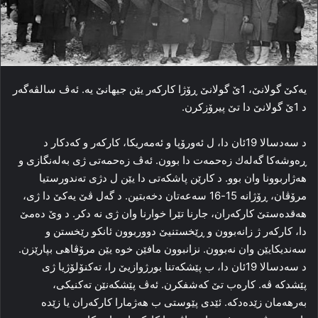
یه‌کێ گولانێ، 1ێ گولانێ ڕۆژا کارکه‌ر یێن جیهانێ یه‌. ئه‌ڤ سالڤه‌گه‌ر
د 1ێ گولانێ دا تێ پیرۆزکرن.
د سه‌دسالا 19ئان دا‌، ل ئه‌ورۆپا و ئه‌مه‌ریکا، کارکه‌ر و که‌دکار د
ڕه‌وشه‌کا گەلەك زه‌حمه‌ت دا‌ بوون. ئه‌ڤ زه‌حمه‌تی ژی به‌له‌نگازی و
هه‌ژاربوونا وان بوو. د کارێن پاشکه‌تی دا یێن ل دژی ته‌ندورستیا
مرۆڤان، ڕۆژانه‌ 15-16 سەعه‌تان دخه‌بتین. د گه‌ل ڤێ یه‌کێ دا‌ ژی،
هه‌قده‌ستێ کارکه‌ران، جارنا تێرا خوارنا وان ژی نه‌ دکر. د وێ ده‌مێ
دا‌، کارکه‌ر ژ زانه‌بوون و ڕێخستنیێ دووربوون ئانكو رێخستن و
سەندیكایێن وان نەبوون. نزانبوون مافێن خوه‌ یێن مرۆڤاهی بپارێزن.
د سه‌دسالا 19ئان دا‌، ب پێشکه‌تنا بورژوازیێ را، ته‌کنۆلۆژیا ژی
پێشدکه‌ ڤه‌. كارەب تێ که‌شفکرن. ئه‌ڤ پێشکه‌نێن ته‌کنیکی،
به‌رهه‌مان زێده‌دکه‌. ئێدی پێوستی ب هه‌ژمارا کارکه‌ران یا زێده‌