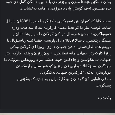
به‌لێ ده‌نگێن هێشتا مه‌زن و بهێزتر دێ بلند ببن. ده‌نگێ گه‌ل دێ خوه‌
بده‌ بهیستن. ئه‌ڤ گۆتنێن وان د دیرۆکێ دا‌ هاتنە نەخشاندن.
سه‌ندیکایا کارکه‌ران یێن ئەمریكایێ د کۆنگره‌یا خوه‌ یا 1888ێ دا یا ل
سانت لوسێ بیار دا كو هه‌تا دەمێ كاركرنێ ببە 8 سەعەت وه‌ره‌
قه‌بوولکرن، ئه‌و دێ ھەرسال د یه‌کێ گولانێ دا خوەپیشاندانان و
میتنگان پێکبینن. د سالا 1889 دا‌، ل پاریسێ جڤینا ئینته‌رناسیۆنال یا
دویه‌م هاته‌ لدارخستن. د ڤێ جڤینێ دا‌ ژی، ڕۆژا 1ێ گولانێ وه‌کی
ڕۆژا کارکه‌رێن جیهانێ هاته‌ ئیعلانکرن. ژ وێ ڕۆژێ و پێڤه‌، کارکه‌ر یێن
جیهانێ ب تێکۆشین و چالاکیێن خوه‌، هێشتا پتر د ڕووپه‌لێن دیرۆکێ دا‌
جهدگرن. سلۆگانا/شیعارێ ڤێ ڕۆژێ کو هه‌ر سال جاره‌که‌ تێ
دوباره‌کرن ئه‌ڤه‌، “کارکه‌رێن جیهانێ یەكبگرن”.
ب ڤی ئاوایی 1ێ گولانێ ژ بۆ کارکه‌ران بوو جه‌ژنه‌ک یه‌کێتی و
پشتگریێ.
ویكیپێدیا