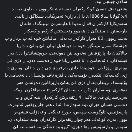
سالان جیبجی ببە.
پشتی ئه‌ڤ ده‌مێ کو کارکه‌ران ده‌ستنیشانکربوون ب داوی دبه‌، د
4ێ گولانا سالا 1886ێ دا‌ ل باژارێ ئەمریكایێ شیكاگۆ، ژ ئالیێ
سه‌ندیکایا کارکه‌ران ڤه‌ ل مه‌یدانا هایمه‌رتێ میتینگه‌ک هاته‌ ل
دارخستن. د میتینگێ دا هه‌موو ڕێخستنێن کارکه‌ر و که‌دکار
به‌شداربوون. 80 هه‌زار کارکه‌ر ب ته‌ڤی مالباتێن خوه‌ ڤە ب بریار و ب
جۆشه‌کا‌ مه‌زن میتنگێن خوه‌ ب دیماھیل ئینان. لێ به‌لێ د داویا
چالاکیان دا‌، پارێزڤانێن نه‌ته‌وی یێن ده‌وله‌تێ، خوه‌پێشاندێرا ددن به‌ر
فیشه‌کان. د ئه‌نجامێ دا 6 که‌س ژیانا خوه‌ ژ ده‌ست ددن. ل دژی ڤێ
بویه‌رێ، ڕۆژا دن، خوەپیشاندانێن بەرفرەھ چی دبن. د ڤان بویه‌رێ دا‌
ژی، که‌سه‌کێ تێكدەر، بۆمبه‌یه‌کێ داڤێژه‌ ناڤ پۆلیسان، د ئه‌نجامێ دا‌
پۆلیسه‌ک برینداردبه‌. ل دژی ڤێ یەكێ پارێزڤانێن ده‌وله‌تێ هه‌ر
ده‌ڤه‌رێ بۆمبه‌باران دکن. ب سه‌دان کارکه‌ر تێنه‌ بنچاڤکرن. وه‌که‌
به‌رپرسیارێن ڤێ چالاکیێ 4 ڕێڤه‌بریێن کارکه‌ران تێنه‌ گرتن و ب
ده‌ستی هه‌مان هێزان تێنه‌ سێدارەدا. ئه‌ڤ هه‌ر چار ڕێڤه‌بر ئەلبه‌رت
پارسۆنیس، ئاوگوست سپه‌س، خورج‌ ئه‌نگه‌ل و ئەدۆلف فیشهه‌ر
بوون. به‌ری کو ئەڤ ھەر چوار رێڤەبرێن كاركەران بھێنە سێدارەدان،
سپەس و پارسۆنیس وها دبێژن: “ئیرۆ وه‌ ده‌نگێ مه‌ فه‌تساند، لێ