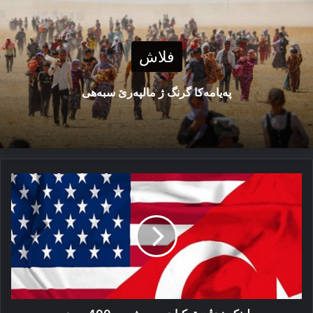
فلاش
پەیامەكا گرنگ ژ مالپەرێ سبەهی
بلینكن:
دڤێ
تركیا
دەست
ژ
س-400
بەردە