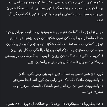
داخوویاکرن. ئێدی چو پێوه‌ندیا ڤێ ڕێخستنا کو خوه‌هلوەشاندی ب
پرسا کورد را نه‌مایه‌. د ڕێیا ته‌ڤگه‌را کوردستانی دا، ئاسته‌نگا شه‌رێ
بێ واته‌ و سیاسه‌تا پەکەکێ ڕابوویه‌. یا کو ژ بۆ کوردا گه‌له‌ک گرینگ
ئه‌ڤه‌.
من ڕۆژا ڕۆژ دا د گه‌له‌ک نڤیس و هه‌ڤپه‌یڤینان دا دایه‌ خوویاکرن کو؛
هه‌تا خه‌له‌کا زنجیرا پەکەکێ نه‌یێ شکێناندن کورد پێشیا خوه‌ نابینن.
ئیرۆ پەکەکێ ب خوه‌ ئه‌ڤ خه‌له‌ک شکێناندیه‌ و ئێدی کورد ژی دکارن
سیاستێ ب مه‌تۆدێن ده‌مۆکراتیک و ڕێیا دیالۆگێ ب کاربینن. ڕێ
ڤه‌کریه‌. که‌نگی ئاسته‌نگ د ڤێ ڕێیێ دا په‌یدا ببه‌ گه‌ره‌ک ب درووستی
و زه‌لالی ئه‌و وان ئاسته‌نگان بنرخینن و ڕاستیێ بێژن.
کورد دێ هه‌ر ده‌می به‌حسا مافێن خوه‌ یێن ڕه‌وا بکن. مافێ
ده‌وله‌تبوونێ مافەک گه‌له‌ک خوه‌زایی یێ کوردانه‌. ڤێجا مه‌رجێن
ده‌وله‌تبوونێ چه‌وا تێ نرخاندن ئه‌و بابه‌ته‌ک تایبه‌ت، به‌رفره‌ و ب
سه‌رێ خوه‌ یه‌.
د ڤێ پێڤاژۆیا ده‌ستپێکری دا، ئۆجەلان و خەلکێ ل دووڤ، دێ هه‌ول