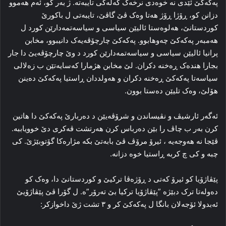
پەکەکێ ئێدی نه‌ خوه‌دی نرخه‌ک گه‌له‌کی تایبه‌ته‌. ژ به‌ر کو، ئه‌م هه‌موو
دزانن کو، ڕۆژا ڕۆژ هه‌تا وه‌ک ڤێ گاڤێ، تایبه‌تی ل باکورێ
کوردستانێ، هه‌لوه‌ستا ئالیێن سیاسی و سیاسه‌تمه‌دارێن کورد ل
هەمبه‌ر پەکەکێ چه‌وهابوو. پەکەکێ چارچۆڤه‌یه‌ک دانیبوو، مخابن
پرانیا ئالیێن سیاسی و سیاسه‌تمه‌دارێن کورد د وێ چارچۆڤه‌یێ دا جار
بجارا هنده‌ک ڕه‌خنه‌ دکران. لێ مخابن هژمارا که‌سایه‌تێن ب زه‌لالی
سیاسه‌تا پەکەکێ ڕه‌خنه‌ دکران و هه‌ولددان ڕاستیا پەکەکێ ده‌ینن
هۆلێ، وه‌ک تلیێن ده‌ستا بوون.
ئه‌گه‌ر ئارشیڤ و نڤیساندن و شرۆڤه‌یێن د ده‌ربارێ پەکەکێ دا هاتین
کرن به‌ر ب چاڤ را بێن ده‌رباس کرن هه‌رتشت ڤه‌کری دێ خوویاببه‌.
ڤێجا نه‌ هه‌وجه‌یه‌ ، ئیرۆ مرۆڤ ڤێ بابه‌تێ بکه‌ مژاره‌کا گۆتوبێژێ. کی
چبه‌ و کی چ کربه‌ ڕاستیا خوه‌ دزانه‌.
پێڤاژۆیا کو ئیرۆ که‌تی د ڕۆژه‌ڤا ترکیێ و کوردستانێ دا، وه‌ک کو
ده‌وله‌تا ترک دبێژه‌ ”پێڤاژۆیا ترکیا بێ ته‌رۆر”ە. ل گۆرا ڤێ پێڤاژۆیێ
ئەبدولا ئۆجەلان بانگا ل پەکەکێ کر و ۳ تشت ژێ داخوازکر: