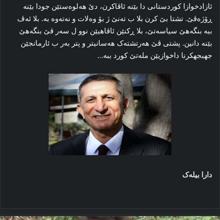
ئازادخوازا کوردستانی دا بێنه‌ ئاڤاکرن، دێ هه‌لوه‌ستێن جودا بێنه‌
ڕۆژه‌ڤێ. تشتا بێ کرن بلا ب ته‌نێ ژ بۆ وه‌لات و نه‌ته‌وه‌ به‌. بلا ئه‌ڤ
ببه‌ بنگه‌هێ سیاسه‌تێ، بلا ڕکنێن ئاڤاهیێن نوو ل سه‌ر ڤێ بنگه‌هێ
بێنه‌ دانین. پشتی ڤێ هه‌رتشته‌ک هه‌سانیتر و پتر به‌ر ب ئارمانجێن
جهبجهکرنا داخوازیێن مله‌تێ کورد ببه‌…
دارا بیلەک