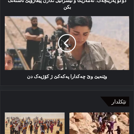
دۆگو په‌رینچه‌ک: ئەمەریکا و ئیسرائیل نکارن پێڤاژۆیێ ئاستەنگ
بکن
وێنەیێ
وێ
چەکدارا
پەکەکێ
ژ
کۆژیەک
دن
وێنەیێ وێ چەکدارا پەکەکێ ژ کۆژیەک دن
تێکلدار