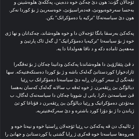
ئۆجالان گۆت: هون دێ چەکێ خوە ددەینن، پەککەێ هلوەشینن و
به‌حسا سه‌رخوه‌بوونێ، فه‌ده‌راسیۆنێ، خوه‌سه‌ریێ ژ بۆ کوردا نه‌کر.
هون دێ سیاسه‌ته‌کا ”ترکیه‌ یا ده‌مۆکراتک” بکن.
پەکەکێ به‌رسڤا بانگا ئۆجەلان دا و خوه‌ هلوەشاند، چەکدانان و نها ژی
خوه‌ ژ بۆ سیاسه‌تا ”ترکیه‌یا ده‌مۆکراتیک” ل گه‌ل ئاک پارتیێ و
مەهەپێ ئاماده‌ دکه‌ و د ناڤا هه‌ولدانا دا یه‌.
د ڤێ پێڤاژۆیێ دا هلوەشاندنا پەکەکێ ودانینا چەکان ژ بۆ ته‌ڤگه‌را
ئازادخوازا کوردستانێ گه‌له‌ک باشه‌ و ژ بۆ کوردا ده‌ستکه‌فتیه‌که‌. سها
تڤەنگێ ل سه‌ر کوردان ڕابه‌ دێ سیاسه‌تا ده‌مۆکراتک ب ڕێیا
دیالۆگێ بێ ڕێڤه‌برن. ژ خوه‌ ئه‌ڤه‌ ب سالانه‌ گه‌له‌ک که‌سان به‌هسا
ڤێ سیاسه‌تێ دکرا. یانی ل شوونا چه‌کان دا سیاسه‌ته‌ک له‌گال، ب
مه‌تۆدێن ده‌مۆکراتیک و ڕێیا دیالۆگێ بێ ڕێڤه‌برن د قۆناغا کو تێ
ژیاندن دا ژ بۆ دۆزا کورد باشتره‌ و دێ سه‌رکه‌فتیتربه‌.
ژ ئالیه‌ک دن ڤه‌ پەکەکێ ب ڕێیا ئۆجەلان ڕاستیا خوه‌ و نیه‌تا خوه‌ و
هه‌روه‌ها سیاسه‌تا خوه‌ ڤه‌کری ژ ڕایا گشتی یا کوردستانێ و جهانێ را