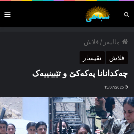
پەیدا بکە
nu
مالپەر
/
فلاش
فلاش
نڤیسار
چەکدانانا پەکەکێ و تێبینییەک
15/07/2025