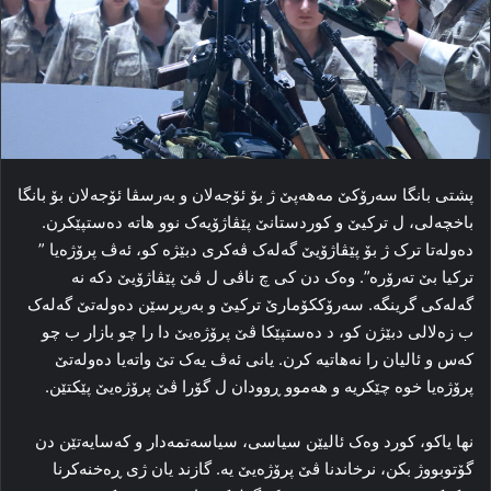
پشتی بانگا سه‌رۆکێ مەهەپێ ژ بۆ ئۆجەلان و به‌رسڤا ئۆجەلان بۆ بانگا
باخچه‌لی، ل ترکیێ و کوردستانێ پێڤاژۆیه‌ک نوو هاته‌ ده‌ستپێکرن.
ده‌وله‌تا ترک ژ بۆ پێڤاژۆیێ گه‌له‌ک ڤه‌کری دبێژه‌ کو، ئه‌ڤ پرۆژه‌یا ”
ترکیا بێ ته‌رۆره‌”. وه‌ک دن کی چ ناڤی ل ڤێ پێڤاژۆیێ دکه‌ نه‌
گه‌له‌کی گرینگه‌. سه‌رۆککۆمارێ ترکیێ و به‌رپرسێن ده‌وله‌تێ گه‌له‌ک
ب زه‌لالی دبێژن کو، د ده‌ستپێکا ڤێ پرۆژه‌یێ دا را چو بازار ب چو
کەس و ئالیان را نه‌هاتیه‌ کرن. یانی ئه‌ڤ یه‌ک تێ واته‌یا ده‌وله‌تێ
پرۆژه‌یا خوه‌ چێکریه‌ و هه‌موو ڕوودان ل گۆرا ڤێ پرۆژه‌یێ پێکتێن.
نها یاکو، کورد وه‌ک ئالیێن سیاسی، سیاسه‌تمه‌دار و که‌سایه‌تێن دن
گۆتوبووژ بکن، نرخاندنا ڤێ پرۆژه‌یێ یه‌. گازند یان ژی ڕه‌خنه‌کرنا