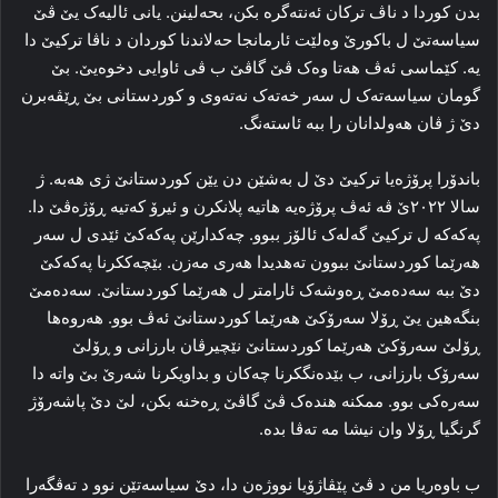
بدن کوردا د ناڤ ترکان ئه‌نته‌گره‌ بکن، بحەلینن. یانی ئالیه‌ک یێ ڤێ
سیاسه‌تێ ل باکورێ وه‌لێت ئارمانجا حه‌لاندنا کوردان د ناڤا ترکیێ دا
یه‌. کێماسی ئه‌ڤ هه‌تا وه‌ک ڤێ گاڤێ ب ڤی ئاوایی دخوه‌یێ. بێ
گومان سیاسه‌تەک ل سه‌ر خه‌ته‌ک نه‌ته‌وی و کوردستانی بێ ڕێڤه‌برن
دێ ژ ڤان هه‌ولدانان را ببه‌ ئاسته‌نگ.
باندۆرا پرۆژه‌یا ترکیێ دێ ل به‌شێن دن یێن کوردستانێ ژی هه‌بە. ژ
سالا ۲۰۲۲ێ ڤه‌ ئه‌ڤ پرۆژه‌یە هاتیه‌ پلانکرن و ئیرۆ که‌تیه‌ ڕۆژه‌ڤێ دا.
پەکەکە ل ترکیێ گه‌له‌ک ئالۆز ببوو. چه‌کدارێن پەکەکێ ئێدی ل سه‌ر
هه‌رێما کوردستانێ ببوون ته‌هدیدا هه‌ری مه‌زن. بێچه‌ککرنا پەکەکێ
دێ ببه‌ سه‌ده‌مێ ڕه‌وشه‌ک ئارامتر ل هه‌رێما کوردستانێ. سه‌ده‌مێ
بنگه‌هین یێ ڕۆلا سه‌رۆکێ هه‌رێما کوردستانێ ئه‌ڤ بوو. هه‌روه‌ها
ڕۆلێ سه‌رۆکێ هه‌رێما کوردستانێ نێچیرڤان بارزانی و ڕۆلێ
سه‌رۆک بارزانی، ب بێدەنگکرنا چه‌کان و بداویکرنا شه‌رێ بێ واته‌ دا
سه‌ره‌کی بوو. ممکنه‌ هنده‌ک ڤێ گاڤێ ڕه‌خنه‌ بکن، لێ دێ پاشه‌رۆژ
گرنگیا ڕۆلا وان نیشا مه‌ ته‌ڤا بدە.
ب باوەریا من د ڤێ پێڤاژۆیا نووژه‌ن دا، دێ سیاسه‌تێن نوو د ته‌ڤگه‌را