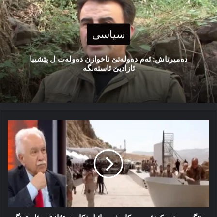
سیاسی
دەمیرتاش: ئەم دەولەتێ ناخوازن دەولەت ل پێشییا
ئازادیێ ئاستەنگە
دۆگو
په‌رینچه‌ک:
ئەمەریکا
و
ئیسرائیل
نکارن
پێڤاژۆیێ
ئاستەنگ
بکن