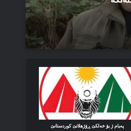
یێ ئاستەنگە
یام
 ئەڤ تاوان دوبارە نەبن
‌لکێ
ژهلاتێ
ردستانێ
په‌یام ژ بۆ خه‌لکێ ڕۆژهلاتێ کوردستانێ