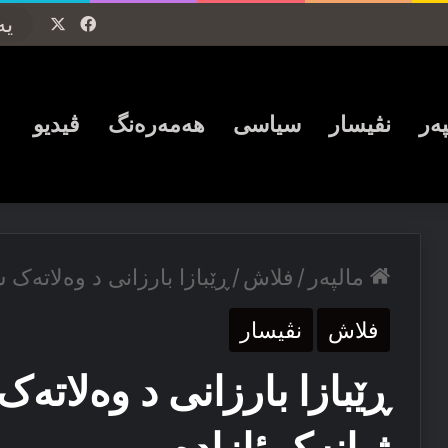
Facebook
X
پەر
نڤیسار
سیاسی
ھەمەرەنگ
ڤیدیو
مالپەر
/
فلاش
/
ڕێبازا بارزانی د وه‌لاته‌ک سه
فلاش
نڤیسار
ڕێبازا بارزانی د وه‌لاته‌ک