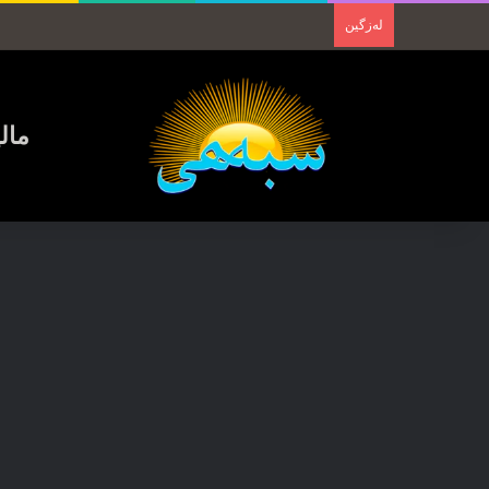
لەزگین
مال