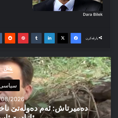
Dara Bilek
it
nterest
Tumblr
LinkedIn
Facebook
X
پارڤەکرن
پێش
سیاسی
/08/2026
دەمیرتاش: ئەم دەولەتێ ناخ
ئازادیێ ئاس