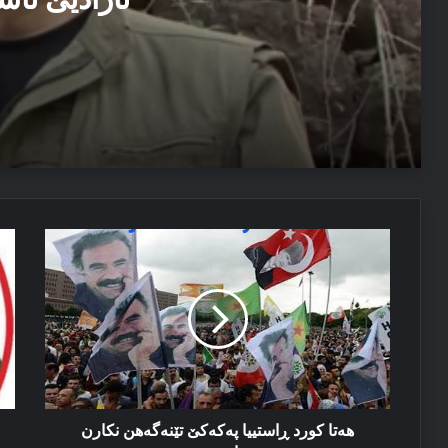
06/08/2026
دەمیرتاش: ئەم دەولەتێ ناخوازن دەولەت ل پێشییا ئازاد
04/08/2026
هه‌تا
په‌
مەسرور بارزانی: دڤێ ئەم هەموو ب هەڤ را کاربکن داکو
کورد
ژ
ڕاستییا
بۆ
پەکەکێ
خه
تێنه‌گەهن
ڕۆ
نکارن
کو
پێشیا
خوه‌
ببینن
هه‌تا کورد ڕاستییا پەکەکێ تێنه‌گەهن نکارن