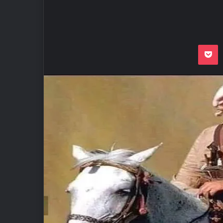
Odnoklassnik
Pocket
VKon