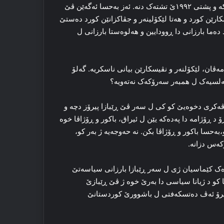
نرخاندنێن د ده‌ربارێ بارزانی دا هاتین کرن، ژ به‌ری ۱۹۹۲ێ تشته‌که‌ و پشتی ۱۹۹۲ێ تشته‌ک دنه‌. ئه‌ز به‌حسا ئەگەێن ڤێ
کارێن کورد و هه‌تا لێکۆلینه‌ر و جڤاکزانێن کورد ده‌ستێ
ده‌ما بارزانی دا ڕوودایین و هه‌لوه‌ستا بارزانی ل
نی ب ڕۆژنه‌مه‌ڤان، لێکۆلنه‌ر و نڤیسکارێن بیانی ناسکریه‌. گه‌لۆ
‌لسیه‌ک ل همبه‌ر سه‌رۆکه‌ک نه‌ته‌ویه‌؟
ک ڤه‌کری دخوه‌یێ کو کی ل سه‌ر ڤێ ڕێبازا پیرۆز دچه‌ و
 د ڕۆژامه‌ دا پەدەکە یێن ل ئیراق، باکور و ڕۆژاڤا خوه‌
ه‌حسا باکور و ڕۆژاڤا بکن. نه‌ حه‌وجه‌یه‌ ژ به‌ر کو،
که‌س دزانه‌.
ه‌ک کێماسیان ژی ل سه‌ر ڕێبازا بارزانی سیاسه‌تێ
‌ما کو د ژیانا سیاسی دا به‌رێ خوه‌ ژ ڤێ ڕێبازێ
کو ئیرۆ ئه‌ڤ ده‌تسکه‌فتی ل باشوورێ کوردستانێ