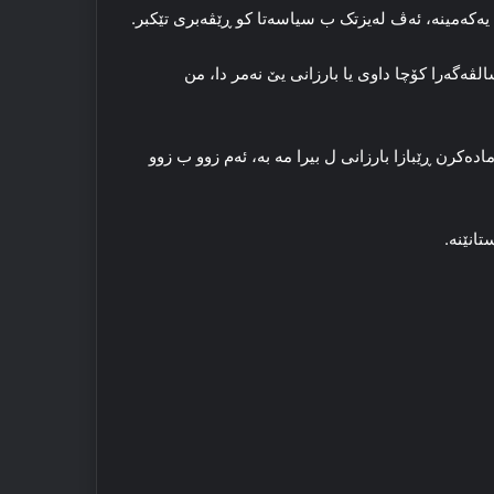
‌که‌مینه‌، ئه‌ڤ له‌یزتک ب سیاسه‌تا کو ڕێڤه‌بری تێکبر.
ڤه‌گه‌را کۆچا داوی یا بارزانی یێ نه‌مر دا، من
ماده‌کرن ڕێبازا بارزانی ل بیرا مه‌ به‌، ئه‌م زوو ب زوو
تانێنه‌.