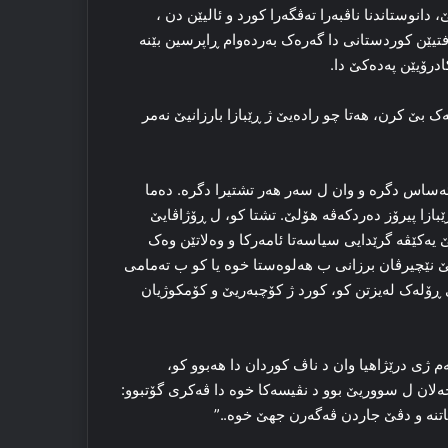
دانوستاندنا ناڤبه‌را ته‌ڤگه‌را کورد و ئالیێن دن ،
فتیێن کوردستانی دا گه‌ره‌ک به‌رده‌وام ڕاپرسین بێنه‌
کادرۆیێن پەدەکێ دا.
‌ک بێ کرن، هه‌تا چو راده‌یێ ژ ڕێبازا بارزانیێ نه‌مر
 ئه‌ساس دگره‌ و وان ل سه‌ر هه‌ر تشتیرا دگره‌. ده‌ما
زا پیرۆز ده‌ردکه‌ڤه‌ هۆلێ. تشتا کو، ل ڕۆژاڤایێ
کێڤه‌ گرێدایی سیاسه‌تا ئامه‌رکا و وه‌لاتێن وه‌ک
نێچیرڤان برزانی ب هه‌لوه‌ستا خوه‌ یا کو ب ته‌مامی
‌وی ڕۆله‌ک له‌یزتن کو، کورد ژ کۆچبه‌ریێ و کۆمکوژیان
ه‌م ژی درێژاهیا وان د ناڤ کوردان دا هه‌بوو کو،
ەلان ل سووریێ بوو د نڤیسه‌کا خوه‌ دا ڤه‌کری گۆتبوو:
نه‌ و دڤێ جاردن ڤه‌گه‌رن جهێ خوه‌..”