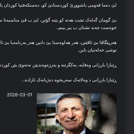
لێ ده‌ما قه‌ومی باشوورێ کوردستانێ کو، ده‌ستکه‌فتیا کوردان یا یه
بێ گومان گه‌له‌ک تشت هه‌نه‌ کو بێنه‌ گۆتن، لێ ب ڤێ مناسبەتا سال
خوه‌ست چه‌ند تشتان ب بیر بینم..
هه‌رپێگاڤا بێ ئاڤێتن، هه‌ر هه‌لوه‌ستا بێ دانین هه‌ر به‌رنامه‌یا بێ ئا
توشی خه‌له‌تیان نابن.
ڕێبازا بارزانی وه‌فایه‌، یه‌کگرتنه‌ و به‌رژه‌وه‌ندیێن نه‌ته‌وێ یێن کوردس
ڕێبازا بارزانی د وه‌لاته‌ک سه‌ربخوه‌ ده‌ژیانه‌ک ئازاده‌…
2026-03-01