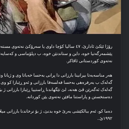
رۆژا ئێکێ ئادارێ، ٤۷ سالیا کۆچا داوی یا سه‌رۆکێ نه‌ته‌و
پێشمه‌رگه‌تیا خوه‌، داین و ستاندنێن خوه‌، ب دپلۆماسی و که‌سایه‌تیی
نه‌ته‌وی کوردستانی ئاڤاکر.
هه‌ر مناسه‌به‌تا بیرانینا بارزانی دا پرانی به‌حسا خه‌باتا وی و ژیان
گه‌له‌ک ب بەرفرەهی به‌حسا فه‌لسه‌فا بارزانی و ئه‌و ڕێبازا کو وی 
گه‌له‌ک ئەگەرێن ڤێ هه‌نه‌، لێ تێگهاندنا ڕاستییا ڕێبازا بارزانی ژ بۆ
ده‌ستخستن و پاراستنا مافێن نه‌ته‌وی یێن کوردانه‌.
۱۹۹۲ێ..