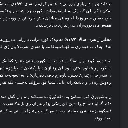
یه‌کێ ناکم، لێ گه‌ره‌ک سیاسه‌تمه‌دارێن کورد، ڕه‌وشه‌نبیر و نڤیس
خوه‌ ده‌ینن سه‌ر وژدانا خوه‌ ڤێ میلادێ باش بنرخینن و بوویه‌رێن د 
همبه‌ر ڤان بوویه‌ران ب زانیاری بێ نرخاندن.
مخابن ژ به‌ری سالا ۱۹۹۲ێ مه‌ وه‌ک کورد پرانی بارزا
ئه‌ڤ یه‌ک ب خوه‌ ژی نه‌ کێماسیه‌کا مه‌ یا هه‌ری مه‌زنه‌؟ یان ژی قه
ئیرۆ ده‌ما کو ئه‌م ل ته‌ڤگه‌را ئازادخوازا کوردستانێ دنێرن گه‌له‌
ب کریار و هه‌لوه‌ستێن خوه‌ ڤێ ڕێبازێ د پاراکتیکێ دا دپارێزە. ئیرۆ
ل سه‌ر ڤێ ڕێبازێ دبینن. باوه‌رم د ڤێ ده‌ربارێ دا نه‌ حه‌وجه‌یه‌ کو،ب
ڕه‌وش زه‌لال و ئا‌شکه‌را‌یه‌. یانی تشتا کو، مرۆڤ به‌حسێ بکه‌ هه‌ر
ل باشوورێ کوردستانێ پەدەکە ئیرۆ ده‌ستهلاتداره‌، و ل گه‌ل هند
دکه‌. گه‌لۆ هه‌تا چ ڕاده‌یێ ڤێ یه‌کێ پێکتینه‌ یان ژی ناینه‌؟ هه‌رده
ڤه‌دگوهه‌زە توشی خه‌له‌تیا دبه‌. ژ به‌ر کو،ب ڕێبازا بارزانی یه‌ 
په‌یدابوونه‌.