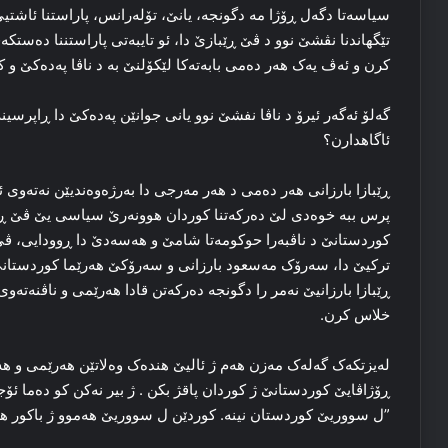
سیاسه‌تا دگەل ڕۆژا مه‌ دگونجه‌، یانێ، تۆله‌رانس، پاراستنا ئاشتیێ، 
تێگهاندنا نڤشێ نوو د ڤێ ڕێبازێ دا، ئو تایبه‌تی پاراستننا ده‌ستکه‌
کرن و ئه‌ڤ یه‌ک هه‌ر ده‌می بابه‌ته‌کا لێکۆلنێ به‌ د ناڤا پەدەکێ و 
گه‌لۆ ئه‌گه‌ر ئیرۆ د ناڤا نفشێ نوو یانی جوانێن پەدەکێ دا ڕاپرسینه
ئاگاهدارن؟
ڕێبازا بارزانی هه‌ر ده‌می د هه‌ر مه‌رجی دا به‌رژه‌وه‌ندیێن نه‌ته‌وی
پرس ببه‌ خوه‌دی لێ ده‌رکه‌تنا کوردان هوونەرێ سیاسی یێ ڤێ ڕێبا
کوردستانێ د ناڤبه‌را حوکومه‌تا شامێ و هەسەدێ دا ڕوودایی، ڤێ یه‌
ترکیێ دا، سه‌رۆک مه‌سعود بارزانی و سه‌رۆکێ هه‌رێما کوردستانێ 
ڕێبازا بارزانیێ نه‌مر را دگونجه‌ ده‌رکه‌تن قادا هه‌رێمی و ناڤنه‌ته
خلاس کرن.
له‌یزتکه‌ک گه‌له‌ک مه‌زن هه‌م ژ ئالیێ هنده‌ک وه‌لاتێن هه‌رێمی و ه
ڕۆژاڤایێ کوردستانێ ژ کوردان پاقژ بکن . ژ بیر نه‌کن کو ده‌ما ئۆج
”ل سووریێ‌ کوردستان نینە. کوردێن ل سووریێ‌ هه‌موو ژ باکور هات