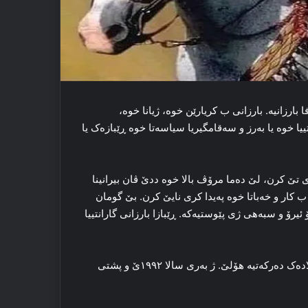
ی مسته‌فا بارزانیه‌. بارزانی ب کریارێن خوه‌، ژیانا خوه‌،
ا خوه‌ یا به‌رز و سەقامگیریا سیاسه‌تا خوه‌ ڕێبازه‌ک یا
ا وی تێ کرن، لێ ده‌ما مرۆڤ بالا خوه‌ ددێ ڤان بیرانینا
ب کار و خه‌باتا خوه‌ په‌یدا کری نایێ کرن. بێ گومان
 ئیرۆ و سبه‌هی ژی پێوستیه‌که‌. ڕێبازا بارزانی گارانتییا
ده‌ما کو، ئه‌م ببالکێشی به‌رێ خوه‌ بدنێ، ژ بۆ نرخاندنا بارزانی میلادەک ده‌رکه‌تیه‌ هۆلێ. ژ به‌ری سالا ۱۹۹۲ێ و پشتی