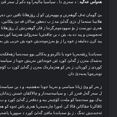
هه‌واس عه‌گید
: د سه‌ری دا ، سپاسیا مالپه‌را وه‌ دکم ل سه‌ر ڤێ د
بێ گومان ئه‌ڤ گوهه‌رتن و بوویه‌رێن کو ل ڕۆژهلاتا ناڤین دبن ده‌رف
هلانینا سته‌ما ل دژی گه‌لێ مه‌ ژ ب ده‌هێن سالان ڤه‌ تێ پێکانین، و
هه‌ری دورست ژ بۆ سووده‌وه‌رگرتنا ژ ڤان گوهه‌رتنێن ل ڕۆژهلاتا ن
ئه‌نجومەن و پید ده‌ یه‌، یێن د بن چاڤدێریا سه‌رۆکێ هه‌رێما کوردس
پید کرن ده‌لیڤه‌ ژ خوه‌ ڕا ژ بۆ به‌رژه‌وه‌ندیێن خوه‌ یێن حزبی یێن بە
سه‌پاندنا ڕێڤه‌به‌ریا خوه‌ یا تاکره‌و و یه‌کالی بوو سه‌ده‌ما ژهه‌ڤک
به‌شه‌ک مه‌زن ژ گه‌لێ کورد ئێن خوه‌دانێن نه‌رینێن جودا ژ سیاسه‌تا و
کوردی ژ کوردان، ژ به‌ر کو هه‌ژماره‌ک مه‌زن ژ گه‌لێ کورد ب کۆچبوو
توندره‌ویا پەیەدێ دان.
ژ به‌ر کو وێ ژیانا سیاسی و نه‌رینا جودا نه‌هشتیه‌، و د بن سیاسه‌تا 
ل سه‌ر گه‌ل فه‌رز کر ، و سیاسه‌تمه‌دار و چالاکڤان خستن زندانان
یه‌ک بوو سه‌ده‌ما کو مله‌ت کۆچبه‌ر ببه‌ و ده‌ڤه‌ر ژ گه‌لێ کورد و ب
ئاڤاکرنا جڤاکانن ڤالا کر، له‌ورا چاره‌سه‌ریا هه‌ری باش ئه‌وه‌ کو هه‌
ئه‌جنده‌یێن ته‌نگ ، ژ بۆ سه‌پاندنا مافێ گه‌لێ کورد د سووریا پاشه