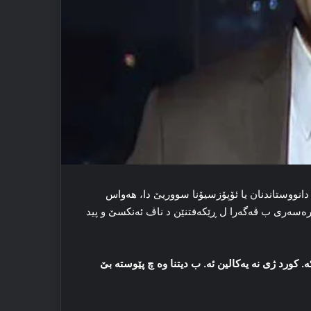
ا دانووستاندنان یا ئۆپۆزسیۆنا سووریێ دا، هه‌واس
ه‌سه‌ری ب ڤه‌گه‌را ل ڕێکه‌فتنێن د ناڤ ئه‌نکسێ و پید
کورد ژی نه‌ یه‌کالین ئه‌. ب دیتنا وه‌ چ پێوسته‌ بێ