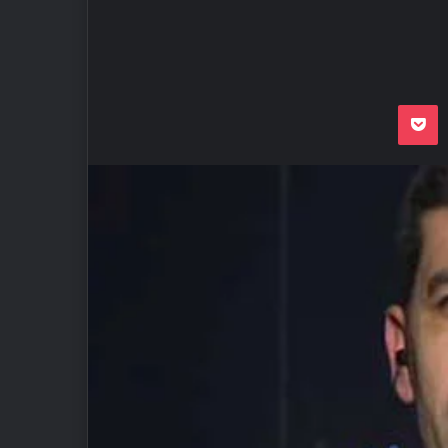
Odnoklassnik
Pocket
VKon