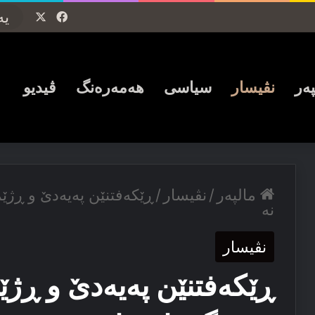
Facebook
X
پەر
نڤیسار
سیاسی
ھەمەرەنگ
ڤیدیو
مالپەر
/
نڤیسار
/
ڕێکه‌فتنێن پەیەدێ و ڕژێ
نه‌
نڤیسار
ڕێکه‌فتنێن پەیەدێ و ڕژ