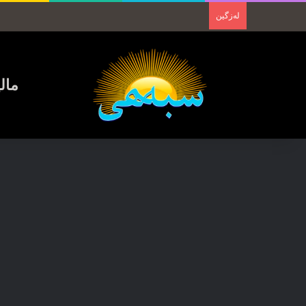
لەزگین
مال