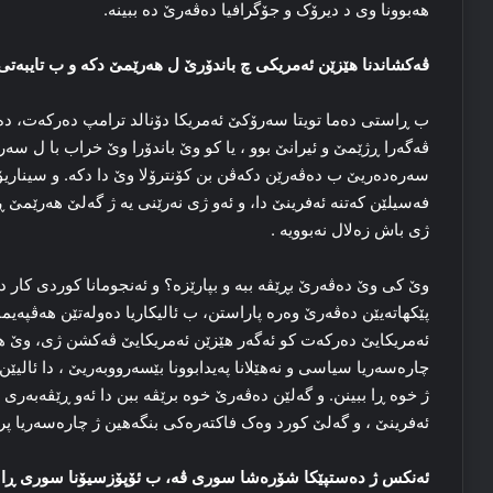
هه‌بوونا وی د دیرۆک و جۆگرافیا ده‌ڤه‌رێ ده‌ ببینه‌.
ڤه‌کشاندنا هێزێن ئه‌مریکی چ باندۆرێ ل هه‌رێمێ دکه‌ و ب تایبه‌تی
ب ڕاستی ده‌ما تویتا سه‌رۆکێ ئه‌مریکا دۆنالد ترامپ ده‌رکه‌ت، ده‌
ڤه‌گه‌را ڕژێمێ و ئیرانێ بوو ، یا کو وێ باندۆرا وێ خراب با ل سه‌ر 
سه‌ره‌ده‌ریێ ب ده‌ڤه‌رێن دکه‌ڤن بن کۆنترۆلا وێ دا دکه‌. و سیناری
فه‌سیلێن که‌تنه‌ ئه‌فرینێ دا، و ئه‌و ژی نه‌رێنی یه‌ ژ گه‌لێ هه‌رێمێ 
ژی باش زه‌لال نه‌بوویه‌ .
وێ کی وێ ده‌ڤه‌رێ بڕێڤه‌ ببه‌ و بپارێزه‌؟ و ئه‌نجومانا کوردی کار دک
پێکهاته‌یێن ده‌ڤه‌رێ وه‌ره‌ پاراستن، ب ئالیکاریا ده‌وله‌تێن هه‌ڤپه‌یم
چاره‌سه‌ریا سیاسی و نه‌هێلانا په‌یدابوونا بێسه‌رووبه‌ریێ ، دا ئالیێ
ژ خوه‌ ڕا ببینن. و گه‌لێن ده‌ڤه‌رێ خوه‌ برێڤه‌ ببن دا ئه‌و ڕێڤه‌به‌
ئه‌فرینێ ، و گه‌لێ کورد وه‌ک فاکته‌ره‌کی بنگه‌هین ژ چاره‌سه‌ریا پ
ئه‌نکس ژ ده‌ستپێکا شۆره‌شا سوری ڤه‌، ب ئۆپۆزسیۆنا سوری ڕا یه‌ و