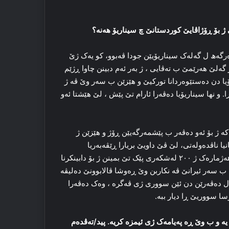
 ژ بۆ ڕۆژاڤایێ کوردستانێ چ سیناریۆ هه‌نه‌؟
رگەھ ل گه‌له‌ک سیناریۆیێن جودا ڤه‌بوو، کو یه‌ک ژێ
گه‌لێ هه‌رێمێ ب ته‌ڤایی ، ژ به‌ر ئه‌م دبینن چاوا ڕژێم
ۆیا دن ده‌ستێوه‌ردانا تورکیێ و هێزێن ب سه‌ر وێ ڤه‌ ژ
ڕا. و نها سیناریۆیا ده‌ڤه‌را ئارام تێ پێش ، لێ ھێشتا ئه‌و
ه‌ ژ بۆ ئه‌و ده‌ڤه‌ر ب پێشمه‌رگه‌یێن ڕۆژ و هێزێن ژ
انیا ناڤده‌وله‌تی، لێ ڤێ داویێ بریارا ڕێڤه‌به‌ریا
ئه‌مریکایێ ده‌رکه‌ت کو ئه‌گه‌ر هێزێن ئه‌مریکایێ ڤه‌کشن ژی، وێ هه‌ژماره‌ک ژ ۲۰۰ له‌شکه‌ری پێک تێ بمینن ژ بۆ دابینکرنا
ن ب سه‌ر ئیرانێ ڤه‌ نکاربن وێ ڕه‌وشا ڤالابوونێ ده‌لیڤه‌
ری ل ده‌ڤه‌رێن دن ئێن سووری ژی ڤه‌گره‌ ، وه‌ک ده‌ڤه‌را
رسا سووریێ ڕا دیار ببه‌.
 ب وێ ڕه‌ په‌یامه‌ک ژی ئیمزه‌ کریه‌. پید/ته‌ڤده‌م