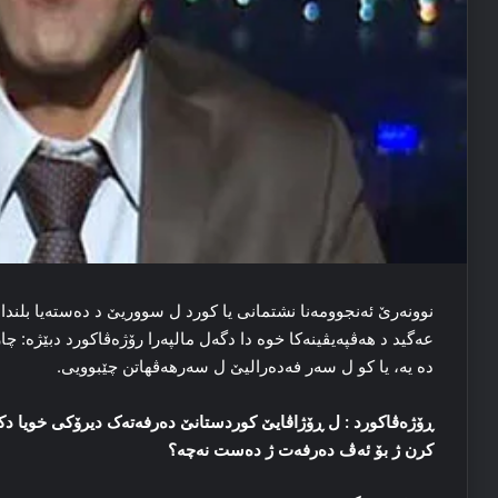
نوونه‌رێ ئه‌نجوومه‌نا نشتمانی یا کورد ل سووریێ د ده‌سته‌یا بلند
عه‌گید د ھەڤپەیڤینەكا خوە دا دگەل مالپەرا رۆژەڤاكورد دبێژە: چار
ده‌ یه‌، یا کو ل سه‌ر فه‌ده‌رالیێ ل سه‌رهه‌ڤهاتن چێبوویی.
ڕۆژه‌ڤاکورد : ل ڕۆژاڤایێ کوردستانێ ده‌رفه‌ته‌ک دیرۆکی خویا دکه‌. 
کرن ژ بۆ ئه‌ڤ ده‌رفه‌ت ژ ده‌ست نه‌چه‌؟