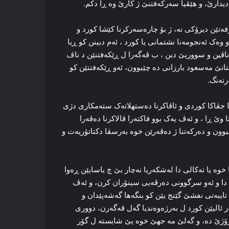
یدارێ، و هێڤیا سه‌رکه‌فتنێ ژ کارێ وه‌ ڕا دکم.
ه‌تێن دیرۆکی نه‌، ژ بۆ چاره‌سه‌رکرنا کێشا کورد و
 وه‌ک ئه‌نجومەنا نشتمانی یا کورد ، ئه‌م دبینن کو ڕیا
اڤین و سووریێ دبن ، ب ڤه‌گه‌را ل ڕێکه‌فتنێن د ناڤ
تانێ مه‌سعود بارزانی ده‌ چێبوون، ئه‌و ڕێکه‌فتنێن کو
رته‌نگ.
ه‌تنا جڤاکا کوردی و ئاڤاکرنا ده‌ستهلاته‌ک سته‌مکاری دژی
ێ ڕا ، و ئه‌ڤ یه‌ک بوو فاکته‌را ڤالاکرنا ده‌ڤه‌را
ن و ده‌رکه‌تنا ژ ده‌ڤه‌رێن خوه‌ به‌رسڤا دکتاتۆریه‌ت و
خوه‌ یا ته‌کالی دا له‌شکه‌ریا نه‌چار بێ چ یاسایێن ڕه‌وا
 دا و ئه‌و سرگوونی ده‌رڤه‌یی سینۆران کرن، و ئه‌ڤ
 تایبه‌تی نفشێ گێنج یێن کو بنگه‌ها گه‌شه‌پێدان و
ر ئالیێن کورد ل به‌رژه‌وه‌ندیا گه‌ل ڤه‌گه‌رن، دووری
‌رۆژێ ده‌، و گه‌لێ مه‌ جهێ خوه‌ یێ شایستە ل گۆر