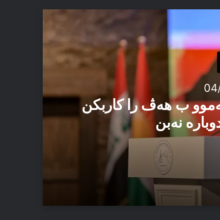
04
ەموو ب هەڤ را کاربکن
وبارە نەبن
 ئەڤ تاوان دوبارە نەبن