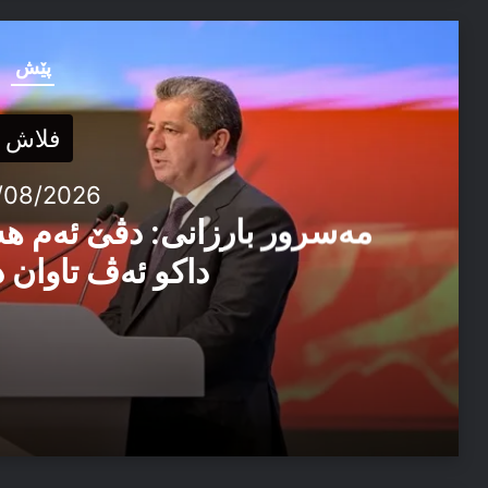
پێش
فلاش
/08/2026
مەسرور بارزانی: دڤێ ئەم ه
داکو ئەڤ تاوان د
04/08/2026
مەسرور بارزانی: دڤێ ئەم هەموو ب هەڤ را کاربکن داکو