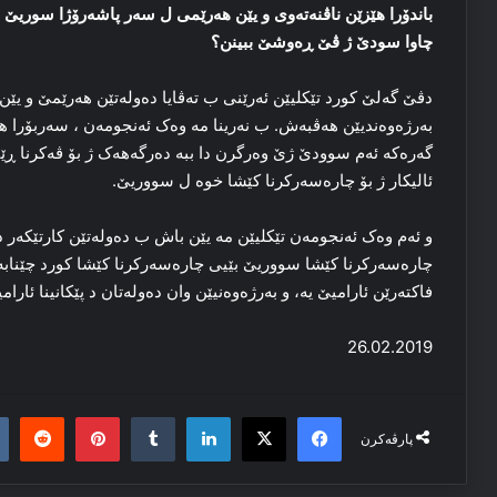
باندۆرا هێزێن ناڤنه‌ته‌وی و یێن هه‌رێمی ل سه‌ر پاشه‌رۆژا سوریێ ب
چاوا سودێ ژ ڤێ ڕه‌وشێ ببینن؟
دڤێ گه‌لێ کورد تێکلیێن ئه‌رێنی ب تەڤایا ده‌وله‌تێن هه‌رێمێ و یێن
به‌رژه‌وه‌ندیێن هه‌ڤبه‌ش. ب نه‌رینا مه‌ وه‌ک ئه‌نجومەن ، سه‌ربۆرا ه
گه‌ره‌که‌ ئه‌م سوودێ ژێ وه‌رگرن دا ببه‌ ده‌رگه‌هه‌ک ژ بۆ ڤه‌کرنا ڕێ
ئالیکار ژ بۆ چاره‌سه‌رکرنا کێشا خوه‌ ل سووریێ.
و ئه‌م وه‌ک ئه‌نجومەن تێکلیێن مه‌ یێن باش ب ده‌وله‌تێن کارتێکه‌ر 
چاره‌سه‌رکرنا کێشا سووریێ بێیی چاره‌سه‌رکرنا کێشا کورد چێنابه‌
فاکته‌رێن ئارامیێ یه‌، و به‌رژه‌وه‌نیێن وان ده‌وله‌تان د پێکانینا ئار
26.02.2019
it
nterest
Tumblr
LinkedIn
Facebook
X
پارڤەکرن