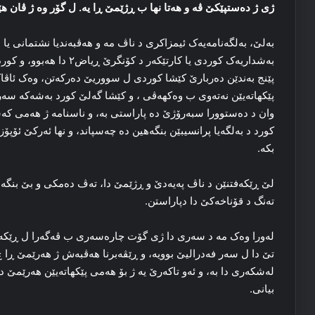
ژی ژ ده‌ستپێکێ ڤه‌ و هه‌تا نها ب ڕژێمێ ڕا یه‌. ل گۆر وه‌ ژ ڤان
به‌لێ، به‌لگه‌نامه‌یه‌ک ئیمزاکری د ناڤ مه‌ و هه‌ڤبه‌ندیا نشتمانی 
به‌شداریه‌ک کوردی یا کارتێکه
پێنج به‌ندێن ده‌ربارێ کێشا کوردی ل سووریێ ده‌رکه‌تن، وه‌ک ئاڤاکرن
پێکهاته‌یێن نه‌ته‌وی ب وه‌کهه‌ڤی ، و کێشا گه‌لێ کورد به‌شه‌که‌ 
وان د ده‌ستوورا سبه‌رۆژێ ده‌ پاراستی به‌، و ناسنامه‌ ژ هه‌می که‌
کورد د به‌لگه‌یا پرانسیبێن بنگه‌هین ده‌ چه‌سپاند، و نها ئه‌رکێ ئۆپۆ
بکه‌.
لێ ڕێکه‌فتنێن د ناڤ پەیەدێ و ڕژێمێ دا، ته‌ڤ ده‌مکی و بێ بنگه‌ها
ته‌نگ د قۆناخه‌کێ دا دپاراستن.
له‌ورا وه‌ک مه‌ د سه‌ری دا ژی گۆت چاره‌سه‌ری ب ڤه‌گه‌را ل ڕێکه‌فت
تێ دا ل سه‌ر فه‌درالیێ بوویه‌، و ڕێڤه‌برنا هه‌ڤبه‌ش ژ هه‌رێمێ ڕ
له‌شکه‌ری دا به‌، و ئه‌و تاکه‌رێ یه‌ ژ بۆ هه‌می پێکهاته‌یێن هه‌رێمێ
بیانی.