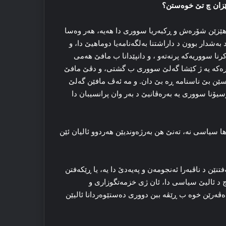
 هێزان چ تێ خوه‌ستن؟
یا هێزێن شۆره‌ش و ڕکبه‌ریا سووری دا هه‌یه‌، هه‌ر وەسا
‌ر د کۆنگرێ ڕیاض۲ دا هه‌بوو، و کورد به‌شدار بوون د داراشتنا به‌لگه‌نامه‌یا دوماهیێ دا، و
ا سووریه‌که‌ پرنه‌ته‌و ، و دانپێدانا ب مافێ هه‌می
سه‌ره‌که‌ یه‌ ژ کێشا گه‌لێ سووری ب گشتی، و دڤێ مافێ
سێن بێ ناسنامه‌ ڕه‌ بێ دان. و مه‌ ئه‌ڤ مافێن گه‌لێ
زسیۆنا سووری یه‌ به‌ره‌ڤانیێ د به‌ر وان پرانسیبان دا
 سیاسی نه‌، ته‌نێ هن به‌رژه‌وندیێن هه‌ردوو ئالیان ئێن
نێن د ناڤبەرا ئه‌نجومەن و پەیەدێ دا یه‌، یا ڕێکه‌فتن
ا چ د ئالیێ سیاسی دا، ئان ژی خزمه‌تگوزاری و
 ده‌ڤەرێن خوه‌ ب ڕێڤه‌ ببن دووری ده‌ستێوه‌ردانا ئالیێن