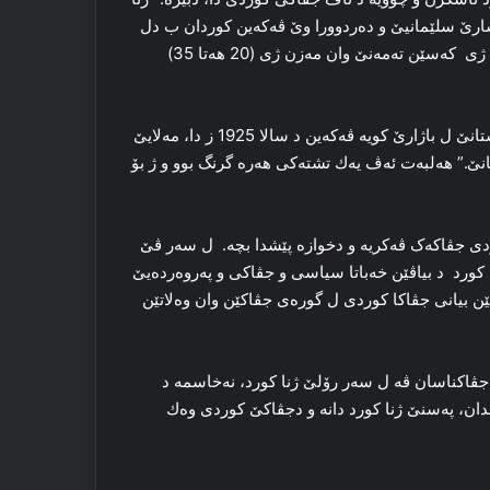
ارێ سلێمانیێ و دەردوورا وێ ڤەکەین کوردان ب دل
گەرمی پێشوازی ژ ڤێ یەكێ كر. نە ب تنێ ل باژێران، ل گوندان ژی کەسێن تەمەنێ وان مەزن ژی ‎(20 ھەتا 35)
(ئێدموندز) میناکەك بالکێش ددە و دبێژە: “چاخێ مە خواست دبستانێ ل باژارێ کویە ڤەکەین د سالا 1925 ز دا، مەلایێ
نێ.” ھەلبەت ئەڤ یەك تشتەکی هەرە گرنگ بوو و ژ بۆ
دی جڤاکەک ڤەکریە و دخوازە پێشدا بچە. ل سەر ڤێ
کورد د بیاڤێن خەباتا سیاسی و جڤاکی و پەروەردەیێ
ێن بیانی جڤاکا کوردی ل گورەی جڤاکێن وان وەلاتێن
 جڤاكناسان ڤە ل سەر رۆلێ ژنا كورد، نەخاسمە د
مدان، پەسنێ ژنا كورد دانە و دجڤاكێ كوردی وەك