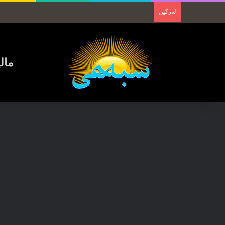
لەزگین
مال