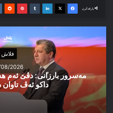
it
nterest
Tumblr
LinkedIn
Facebook
X
پارڤەکرن
پێش
فلاش
/08/2026
مەسرور بارزانی: دڤێ ئەم ه
داکو ئەڤ تاوان د
04/08/2026