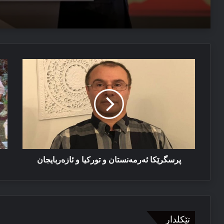
مەسرور بارزانی: دڤێ ئەم هەموو ب هەڤ را کاربکن داکو
04/08/2026
پرسگرێكا
پە
ئێزدیۆ رابە ژ خەوێ
ئەرمەنستان
ئە
و
كو
تورکیا
و
ئازەربایجان
پرسگرێكا ئەرمەنستان و تورکیا و ئازەربایجان
تێکلدار