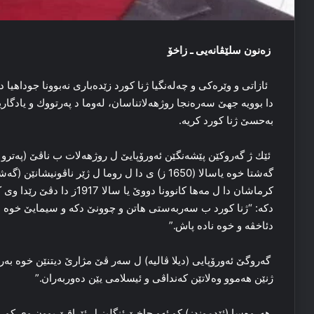
زەنون سلێڤانەیی ـ زاخۆ
ئازاتی و وێرەکی و چەلەنگیا ژنا کورد زێدەباری نەبوونا جوداهیا
دا بوویە جهێ سەرەنجا روژهەلاتناسان، لەوما د پەرتووك و یادگاری
بەحسێ ژنا کورد کریە.
ئێك ژ گەروکێن پێشەنگێن ئەورۆپایێ ل روژهەلات ب ناڤێ (پەترو دە
گەشتا خوە یاسالا (1650 ز) ی دا ل روما ل ژێر ناڤون
کرماشان دا ل مەها کانوونا دوو
دکە: “ژنا کورد ب سەربەستی هاتن و چوونێ دکە و سیمایێ خوە نا
دئاخڤە و خوە نادە پاش.”
گەروگێ ئەورۆپایی (دیلا ڤالیە) ل سەر ڤێ مژارێ دیتنێن خوە بەر 
ژنێن هەموو وەلاتێن کەنداڤی و ئیسلامی یێن دەوربەران.”
هەروەسا (ئێدموندز) کو ئەو چاخێ ئنگلیز ل ئێراقێ بوون وی کورد