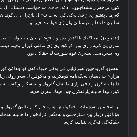
کورد پر حەز ژ پێشداچوونێ دکە، چاخێ مە خواست دبستانێ ل ش
سالیێ دا دهاتن دبستانێ وان ژی خواست فێر ببن.”
مەزن یێ کویە رازی بوو كو کچا وی ژی تەڤلی کوران بچیتە دبستا
وی سەردەمی بسەرێ خوە شورشەك جڤاکی بوو.
هەموو گەریدەیێن ئەورۆپایی ڤێ یەکێ خویا دکەن کو جڤاکێ کور
مژارێ ب دەهان بەلگەنامە کومکرینە و ڤەکولین ل سەر رولێ ژنا 
دا ھاتینە كرن و د ڤی واری دا تەڤ گەروك و نڤیسكار و کەساێەتی
کورد تێدا هاتینە پارڤەکرن جوداهیەك مەزن هەیە.
ژ ئەنجامێن ئەدەبیات و ڤەکولینێن هەمەجور كو ژ ئالیێ گەرۆك و
قۆناغێن دژوار یێن شۆرەشێ و تەڤگەرا ئازادخواز دا ھاتینە ئەنجا
جڤاكەكێ ڤەكری پێناسە كریە.