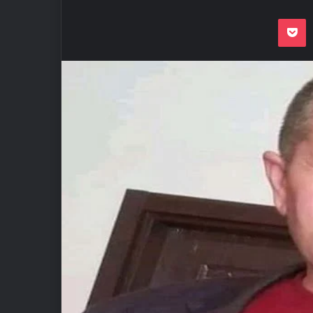
Odnoklassnik
Pocket
VKon