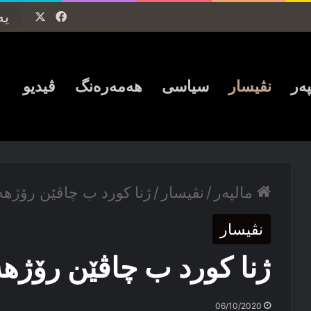
Facebook
X
پەر
نڤیسار
سیاسی
ھەمەرەنگ
ڤیدیو
مالپەر
/
نڤیسار
/
ژنا كورد ب چاڤێن رۆژھە
نڤیسار
ژنا كورد ب چاڤێن رۆژھە
06/10/2020