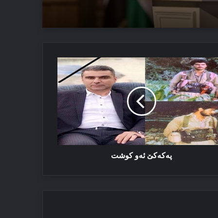
 ئەڤ تاوان دوبارە نەبن
كەكێ
و
شت
پەكەكێ ئەو كوشت