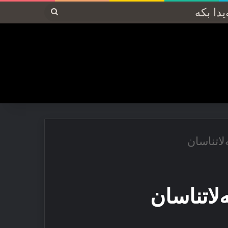
پەیدا
بکە
لاتناسان
لاتناسان