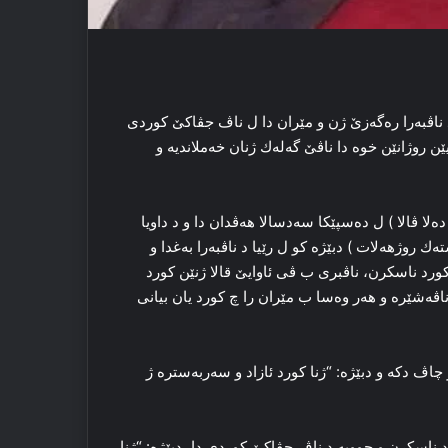
 د ناڤبەرا رەگەزێ ژن و مێران دا ل ناڤ جڤاکێ کوردی
ێن روژانێن خوە دا ناڤێ گەلەك ژنان خەملاندیە و
لا ڤالا ) ل دەسپێکا سەدسالا هەڤدان دا و د داویا
یشانێن (گەشتەك روژهەلات ) دبێژە كو ل رێیا د ناڤبەرا بەغدا و
ێ یا سالا 1917ز دا دڤێ رێدا وی کورد ناسکرن، ناڤبری ب ڤی ئاوایێ قالا ژنێن کورد
ڤەشێرە و هەر وەسا ب مێران را چ کورد یان بیانی
چاڤ دكە و دبێژە: “ژنا کورد ئازاد و سەربەسترە ژ
 ناسکرن و چوویە د ناڤ جڤاکێ کوردی دا، دبێژە: “ژنا