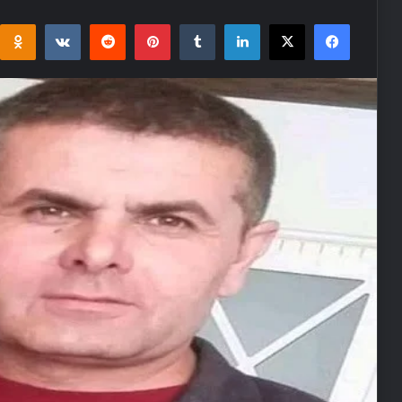
i
takte
Reddit
Pinterest
Tumblr
LinkedIn
Facebook
X