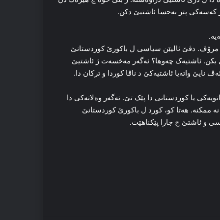
ر که‌سه‌کی پتر به‌حسا ئاشتیێ دکن.
ه‌.
را مرۆڤ. دڤێ ئالیێن سیاسی ل باکورێ کوردستانێ
 بکن. ئاشتیه‌ک چه‌وها؟ ئه‌گه‌ر مه‌خسه‌ت ژ ئاشتیێ
ه‌ڤ نایێ واته‌یا ئاشتیه‌کێ د ناڤا کوردا و ترکان دا.
‌کی یا کوردستانی دا پێک تێ. ئه‌گه‌ر وه‌لاته‌کی دا
‌ ممکنه‌. هه‌تا کو، کورد ل باکورێ کوردستانێ
کراسی و ئاشتێ چ جارا پێكناھێت.