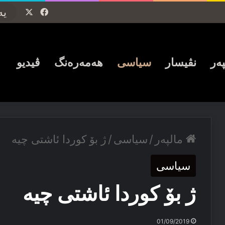
Facebook
X
پەر
نڤیسار
سیاسی
ھەمەرەنگ
ڤیدیو
مالپەر
/
سیاسی
/
ژ بۆ كوردا ئاشتی چیە
سیاسی
ژ بۆ كوردا ئاشتی چیە
01/09/2019