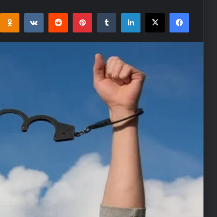
i
takte
Reddit
Pinterest
Tumblr
LinkedIn
Facebook
X