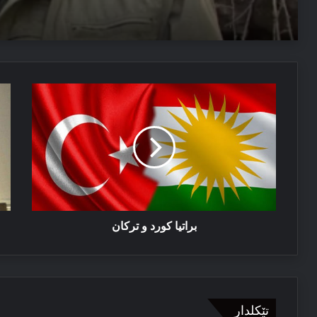
دەمیرتاش: ئەم دەولەتێ ناخوازن دەولەت ل پێشییا ئازاد
03/08/2026
براتیا
ل
پەیاما سەرۆک نێچیرڤان بارزانی د سالڤەگەرا جینۆساییدا 
كورد
با
و
کو
تركان
چ
دبه
براتیا كورد و تركان
تێکلدار