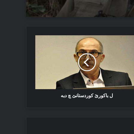
یێ ئاستەنگە
ئێزدیان دا
کورێ
ردستانێ
‌
ل باکورێ کوردستانێ چ دبه‌