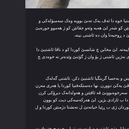
خوه‌ دا ئه‌ڤ یه‌ک ته‌نێ بوویه‌ وه‌ک سه‌مبۆله‌کی و
تێن کو شه‌ر لێ هه‌یە وئەو جڤاتێن کو ژ هه‌موو جوره‌یێ
 ڕوحیه‌تا وان ده‌ ئاشتی نینە.
یبه‌ته‌. لێ مخابن چ شانسێ کوردا کو د ناڤا ئاشتیێ دا
دی نه‌ژین ئاشتی ژ بۆ وان ژ گۆتنێ وێده‌تر نه‌ خوه‌دی چ
ن و به‌حسا گرینگیا ئاشتیێ دکن. ئاشتی گه‌له‌ک
 ڤێ یه‌کێ دوورن. نها ده‌ستکه‌فتیا کوردا یا هه‌ری مه‌زن
سه‌رخوه‌بوونێ ڤه‌ ئاڤێتن و هه‌ولدانه‌ک دیرۆکی کرن
‌ دا ب ئازادی بژین. لێ هه‌رکه‌سه‌کی دیت کو بوون
کوردان ژی ب ڕێیا خیانه‌تێ ل ته‌نشتا دژمنێن کوردا و ل
وه‌ دا ل دژی ئاشتیێ دراوەستە. ژ بلی خوه‌ چ ھێزەك دن