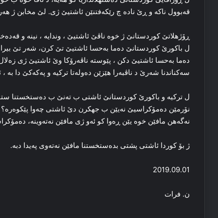
قه‌بوول ناکه‌ و ڕێ ناده‌ چ رێكەفتنێن ئاشتیێ ژی. لێ مخابن ژ هه‌
ڕۆژهلاتێ کوردستانێ ژ خوه‌ ناڤێ ئاشتیێ ، وندایه‌ ، نینە و قه‌ده‌خه‌ی
ل باکورێ کوردستانێ ده‌ما به‌حسا ئاشتیێ تێ کرن، شه‌ر تێ بی
ده‌ما به‌حسا ئاشتیێ دکن ، پێوسته‌ ناڤه‌رۆکا وێ ئاشتیێ ژی زه‌لال
سه‌کناندنا شه‌رێ د ناڤبه‌را هێزێن ده‌وله‌تا ترکیه‌ و پەکەکێ دا بە ، ئ
ل ترکیه‌ و باكورێ كوردستانێ ئاشتی ب ته‌نێ ب ده‌ستخستنا ستاتویه
نۆرمێن ده‌مۆکراسیێ نه‌یێن ب جھکرن دێ ئاشتی چه‌وا پێکوه‌رە؟ نه
نه‌گەهن مافێن خوه‌ یێن ڕه‌وا کو ئه‌و ژی مافێن نه‌ته‌وینه‌، ده‌مۆ
ژ بۆ کوردا ئاشتی پشتی بده‌ستخستنا مافێن نه‌ته‌وی پەیدا دبه‌.
2019.09.01
ن. فرات