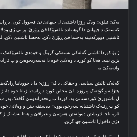
یەكێ ئیلۆنێ وه‌ک ڕۆژا ئاشتیێ ل جیهانێ تێ قه‌بوول کرن. د ڕاستیا 
که‌سه‌ک د جیهانێ دا گوھ ناده‌ ناڤه‌رۆکا ڤێ ڕۆژێ. پرانی ژی وه‌لا
ئاشتیێ دوورکه‌تینە به‌حسا ڤێ ڕۆژێ دکن. به‌حسا ئاشتیێ دکن. لێ د
ژ بۆ کوردا ئاشتی گه‌له‌کی تشته‌کی گرینگ و خوه‌دی ناڤه‌رۆکه‌ک تا
بژین نینە. هه‌تا کو کورد د وه‌لاتێ خوه‌ دا نه‌سه‌ربخوه‌بن و ب ئازا
واته‌یه‌کێ یه‌.
گه‌له‌ک ئالیێن سیاسی و جڤاکی د ڤێ ڕۆژێ دا داخوویانیا ڕادگەهین
هێژایه‌ و گۆتنه‌ک پیرۆزه‌. لێ مخابن کورد د ڕاستیا ژیانا خوه‌ دا، ژ
ل باشوورێ کوردستانێ یه‌. کوردا ب ڕه‌فه‌راندومێ گاڤه‌ک به‌ر ب 
کو ب ڕێیه‌ک ئاشتیانه‌ سه‌رخوه‌بوونێ ده‌ستڤه‌ بینن و وه‌لاتێ خوه
ئارماناجا ئێریشێن ده‌وله‌تێن هه‌رێمێ و عیراقێ و هه‌تا به‌شه‌ک ژ 
دژی داخوازا ئاشتیێ جھ گرتن.
ل ڕۆژاڤایێ کوردستانێ ده‌ستهلاتداریا کو هه‌یە، د ناڤا خوه‌ ب خ