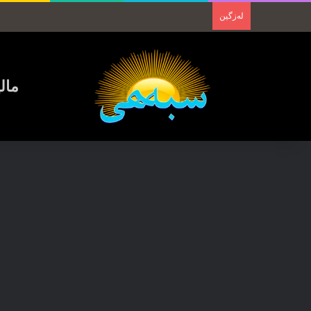
لەزگین
مال