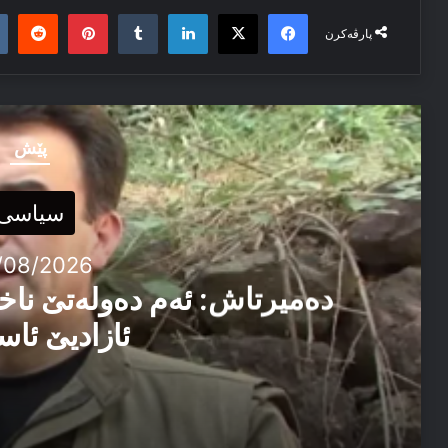
it
nterest
Tumblr
LinkedIn
Facebook
X
پارڤەکرن
پێش
سیاسی
/08/2026
دەمیرتاش: ئەم دەولەتێ ناخ
ئازادیێ ئاس
06/08/2026