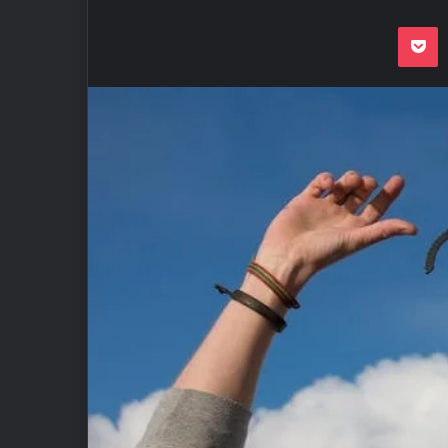
Odnoklassnik
Pocket
VKon