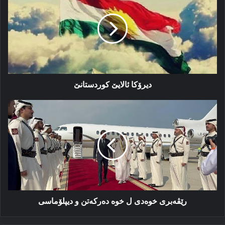
کوردستانێ
دیرۆکا ئالایێ کوردستانێ
رێڤه‌بری
خوه‌دی
ل
خوه‌
ده‌رکه‌تن
و
دیپلۆماسی
رێڤه‌بری خوه‌دی ل خوه‌ ده‌رکه‌تن و دیپلۆماسی