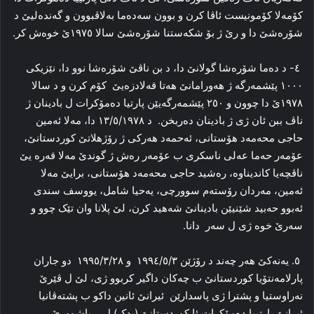
کۆمه‌لا کۆمونیست ئاڤا کرن و بوون سه‌ده‌ما به‌لاڤبوون و گه‌نده‌لیێ د
شۆره‌شێ دا و رێ ژ بۆ شکەستنا شۆرەشێ سالا ١٩٧٥ێ خوەش کر.
٤- د ده‌ما شۆره‌شا گولانێ دا، د بن ناڤێ شۆره‌شا نوو دا، نێزیکی
١٠٠٠ پێشمه‌رگه‌ ژ هه‌ورامانێ هەتا قه‌لادزه‌یێ کۆم کرن و د سالا
۱۹۷۸ێ دا چوون و ۲٥۰ پێشمه‌رگه‌یێن پارتیا ده‌مۆکرات ل بادینان ژ
ناڤ ببن ئان ژی ژ بادینان ده‌ربخن. د ۱۳/٥/۱۹۷۸ دا، مه‌لا ئه‌مین
حاجی محه‌مه‌د هۆستانی، ئه‌حمه‌د هه‌رکی ژ رۆژهلاتێ کوردستانێ،
عۆمه‌ر حه‌ما عه‌لی ناسکری ب عۆمه‌ر ره‌ش ژ گوندێ مه‌لا قه‌ره‌ یێ
ناڤچه‌یا کاندیناوه‌، ره‌شید حاجی محه‌مه‌د هۆستانی، برایێ مه‌لا
ئه‌مین، مه‌ردان رۆسته‌م سوورچی، یه‌حیا شامل، یووسف سندی
ئه‌بوو حه‌بید شێنیێن بادینانێ شه‌هید کرن، لێ پلانا وان تێک چوو و
سه‌رێ خوه‌ ژی ل سەر دانا.
٥. یەنەکێ هه‌ر چه‌ند د رۆژێن ١٩٩٤/٥/٣ و ١٩٩٥/٣/٢٨ دو جاران
پارلامه‌نتۆیا کوردستانێ ب چه‌کان داگیر کربوو ژی، لێ ل ڤێرێ
نەراوستیا و پشترا ژی پاسدارێن ئیرانێ ئانین داکو ب پشتەڤانیا
ئیرانێ پارتییا ده‌مۆکرات ئا کوردستانێ (پدک) ل ، باشوورێ