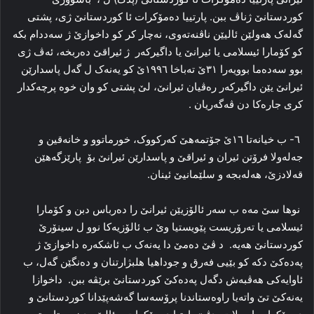
کوردستانێ ژناڤ ببن. پارتییا دەمۆکرات ئا کوردستانێ ژی، پشتی
گه‌له‌ک هه‌ولێن ئالیێن ناڤنه‌ته‌وی، نەچار کر کو داخوازێ ژ سه‌ددام بکە
کو کۆمارا ئیسلامی یا ئیرانێ یا داگیرکەر ژ ئیراقێ ده‌ربخه‌، ئه‌ڤ ژی
بوو سه‌ده‌ما بوویه‌را ۳۱ێ ته‌باخا ۱۹۹٦ێ کو یەنەک ل گه‌ل پاسدارێن
ئیرانێ یێن داگیرکه‌ر ره‌ڤیان ئیرانێ، لێ پشتی کو وان خوە پرچه‌کدار
کری جارەکا دن ڤه‌گه‌ریان .
٦- ب خیانه‌تا ۱٦ێ جۆتمه‌هێ که‌رکووک، خورماتوو و خانه‌قین و
جه‌لەولا فرۆتن ئیران و ئیراقێ و پاسدارێن ئیرانێ بۆ پارێزگه‌هێن
قه‌لادزێ، هه‌له‌بجه‌ و سلێمانیێ ئینان.
نوها سێ مه‌ه ب سه‌ر ئالۆزیێن ئیرانێ را ده‌رباس دبن و کۆمارا
ئیسلامی یا ته‌رۆریست پێویستیا وێ ب ئالۆزیه‌کا نوو ل سینۆرێ
کوردستانێ هه‌یه‌. د ڤێ ده‌مێ دا یەنەک ب ئاشکه‌ره‌ داخوازێ ​​ژ
پەدەکێ دکه‌ کو بێیی فه‌رق و جوداهیا هلبژارتنان و ده‌نگێن گه‌ل، ب
ئاوایه‌کی هه‌ڤبه‌ش دگه‌ل پەدەکێ کوردستانێ برێڤه‌ ببن. داخوازا
یەنەکێ تێ واته‌یا راوه‌ستاندنا پرۆسه‌سا گه‌شه‌پێدانا کوردستانێ و