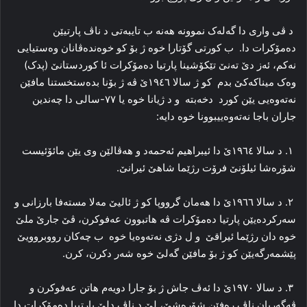
د ڤی واری دا گه‌له‌ک نموونه‌ هه‌نه‌ ب تایبه‌تی د ناڤ پارتیێن
ده‌مۆکرات دا. ب کورتی گۆتارا خوه‌ ژ بۆ کو خوه‌نده‌ڤانان وه‌ستیایی
نه‌کم، ئه‌ز دێ ته‌نێ تێکۆشینا پارتیا ده‌مۆکرات ئا کوردستانێ (پدک)
وەک میناکه‌کێ بدم کو ژ سالا ۱۹٤٦ێ ڤه‌ ژ بۆنا بدەستخستنا مافێن
نه‌ته‌وه‌یی یێن کورد دخەبتە و د ژیانا خوە یا ۷۷-سالی دا چه‌ندین
جاران باجا نه‌ته‌وه‌ییبوونا خوە دایه‌:
۱. د سالا ۱۹٦٤ێ دا ئیبراهیم ئه‌حمه‌د و هه‌ڤالێن وی یێن مائۆئیست
شۆره‌شا ئیلۆنێ فرۆت رژێما شاهێ ئیرانێ.
۲. د سالا ۱۹٦٦ێ دا هه‌مان گرووپا کو ژ ئالیێ مه‌لا مسته‌فا بارزانی و
سه‌رکرده‌یێن پارتیا ده‌مۆکرات ڤه‌ هاتبوون عەفوکرن، ڤێ جارێ ملێ
خوە دان رژێما ئیراقێ و ل دژی نه‌ته‌وه‌یا خوه‌ ب چه‌کان رووبروویێ
پێشمه‌رگه‌یێن کو ژ بۆ مافێن گه‌لێ خوه‌ شه‌ر دکرن، کرن.
۳. د سالا ۱۹۷۰ێ دا ئه‌ڤ جاش ژ بۆ جارا دویه‌م هاتن عەفوکرن و
ڤه‌گه‌ریان ناڤ ره‌فێن شۆره‌شێ، لێ د ناڤ دلێ پارتییا ده‌مۆکرات دا