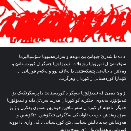
د ده‌ما شه‌رێ جیهانێ یێ دویه‌م و به‌رفره‌هبوونا سۆسیالیزما
سۆڤیه‌تێ ل ئه‌ورۆپایا رۆژهلات، ئیدیۆلۆژیا چه‌پگر ل کوردستانێ و
وه‌لاتێن د حالەتێ پێشکه‌فتنێ دا به‌لاڤ بوو و یەکەم قوربانی ل
کۆمارا کوردستانێ ژ کوردان وه‌رگرت.
ژ وێ ده‌مێ ڤه‌ ئیدیۆلۆژیا چه‌پگر د کوردستانێ دا پرسگرێکه‌ک بۆ
ئیدیۆلۆژیا نه‌ته‌وی چێکریه‌ کو کوردان هه‌رتم به‌ردێل دایه‌ و ئیدیۆلۆژیا
چه‌پگر ناهێله‌ کو کورد ل سه‌ر مافێن خوه‌ یێن نه‌ته‌وی بفکرن و ژ بۆ
به‌رژه‌وه‌ندیێن خوه‌ ب ئاوایه‌کی یه‌کگرتی تێبکۆشن. تێکۆشین و
هه‌ولدانێن چه‌ند ئالیێن سیاسی یێن کوردستانی د ڤی واری دا بوونه‌
قوربانی و هه‌ولێن وان ژی پووچ بوونه‌.