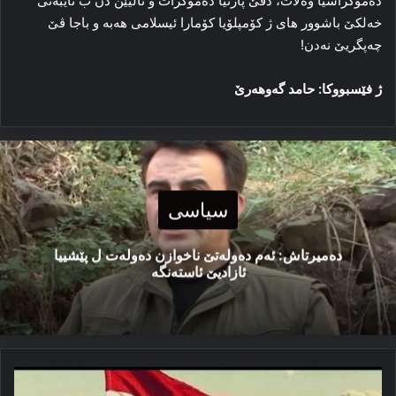
ده‌مۆکراسیا وه‌لات، دڤێ پارتیا ده‌مۆکرات و ئالیێن دن ب تایبه‌تی
خه‌لکێ باشوور های ژ کۆمپلۆیا کۆمارا ئیسلامی هه‌به‌ و باجا ڤێ
چه‌پگریێ نه‌دن!
ژ فێسبووکا: حامد گەوهەرێ
سیاسی
دەمیرتاش: ئەم دەولەتێ ناخوازن دەولەت ل پێشییا
ئازادیێ ئاستەنگە
دیرۆکا
ئالایێ