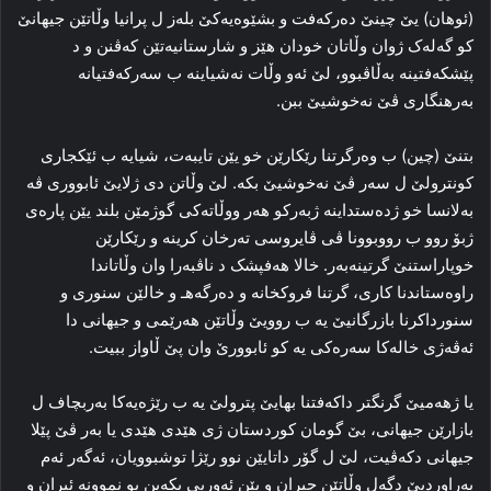
(ئوهان) یێ چینێ دەرکەفت و بشێوەیەکێ بلەز ل پرانیا وڵاتێن جیهانێ
كو گەلەک ژوان وڵاتان خودان هێز و شارستانیەتێن کەڤنن و د
پێشکەفتینە بەڵاڤبوو، لێ ئەو وڵات نەشیاینە ب سەرکەفتیانە
بەرهنگاری ڤێ نەخوشیێ ببن.
بتنێ (چین) ب وەرگرتنا رێکارێن خو یێن تایبەت، شیایە ب ئێکجاری
کونترولێ ل سەر ڤێ نەخوشیێ بکە. لێ وڵاتن دی ژلایێ ئابووری ڤە
بەلانسا خو ژدەستداینە ژبەرکو هەر ووڵاتەکی گوژمێن بلند یێن پارەی
ژبۆ روو ب رووبوونا ڤی ڤایروسی تەرخان کرینە و رێکارێن
خوپاراستنێ گرتینەبەر. خالا هەفپشک د ناڤبەرا وان وڵاتاندا
راوەستاندنا کاری، گرتنا فروکخانە و دەرگەهـ و خالێن سنوری و
سنورداکرنا بازرگانیێ یە ب روویێ وڵاتێن هەرێمی و جیهانی دا
ئەڤەژی خالەکا سەرەکی یە کو ئابوورێ وان پێ ڵاواز ببیت.
یا ژهەمیێ گرنگتر داکەفتنا بهایێ پترولێ یە ب رێژەیەکا بەربچاف ل
بازارێن جیهانی، بێ گومان کوردستان ژی هێدی هێدی یا بەر ڤێ پێلا
جیهانی دکەڤیت، لێ ل گۆر داتایێن نوو رێژا توشبوویان، ئەگەر ئەم
بەراوردیێ دگەل وڵاتێن جیران و یێن ئەورپی بکەین بو نموونە ئیران و