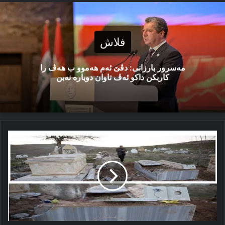
فلاش
مەسرور بارزانی: دڤێ ئەم هەموو ب هەڤ را
کاربکن داکو ئەڤ تاوان دوبارە نەبن
ئارمانج
ژ
رووخاندنا
گۆرێن
ئێزدیان
چیە