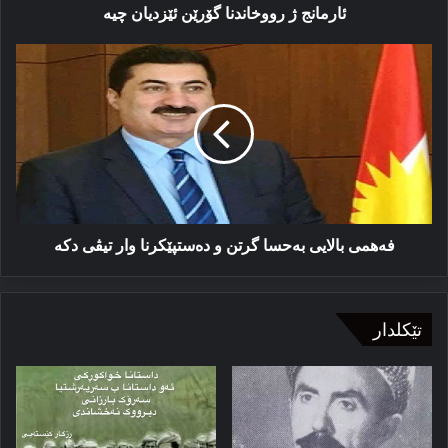
ئارمانج ژ رووخاندنا گۆرێن ئێزدیان چیە
فەھمی
بالایی
بەحسا
گرتن
و
دەستپێكرنا
وار
تیڤی
دكە
فەھمی بالایی بەحسا گرتن و دەستپێكرنا وار تیڤی دكە
تێکلدار