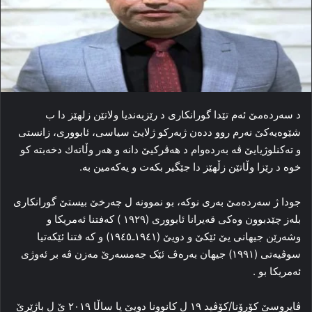
د سەردەمێ ئەم تێدا گورانکاری د رێزبەندیا ولاتێن زلهێز دا ب
شێوەیەکێ نەرم روو ددەن ژبەرکو ژلایێ سیاسی، ئابووری، زانستی
و تەکنلوژیایێ ڤە بەردەوام د هەڤرکیێ دانە و هەر وڵاتەك دخەبتە كو
خوە د رێزا وڵاتێن زڵهێز دا جێگیر بکەت و یەکەمین بە.
جودا ژ سەردەمێ بەری نوکە، بو نموونە ل چەرخێ بیستێ گورانکاری
بلەز چێدبوون وەکی قەیرانا ئابووری (١٩٢٩ ) کەفتنا ئەمریکا و
وشەرێن جیهانی یێ ئێکێ و دویێ (١٩٤١ـ١٩٤٥) و كە فتنا ئێکەتیا
سوڤیەتی (١٩٩١) جیهان بەرەڤ ئێک جەمسەرێ مەزن ڤە بر ئەوژی
ئەمریکا بو .
ڤایروسێ كۆرۆنا/كۆڤید ١٩ ل كانوونا دویێ یا ساڵا ٢٠١٩ ێ ل باژێرێ