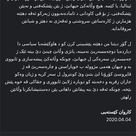
ئیتالیا، یا کێمە. هیچ وڵاتەکێ جیهانێ، ژ یێن پێشکەفتی و نەیێن
پێشکەفتی، ژ بۆ ڤی کاودانی د ئامادەنەبوون ژبەرکو ئەڤە دهێتە
هژمارتن ژ کارەساتێن سروشتی و ئەڤەژی نە دهێز و شیانێن
مروڤاندایە.
ل گۆر دیتنا من دهێتە پێشبینی کرن کو د هاوکێشەیا سیاسی دا
دیاردەیا دوجەمسەریێ نەمینە، یانژی وڵاتێ چینێ دێ بیتە ئێک ژ
جەمسەرێن سەرەکی ل جیهانێ، چونکە وڵاتەکێ پیشەسازی و ئابووی
یە و جیهان هەمی مژوولە ب خوپاراستن و چارەسەریێ ڤە ژ
ڤایروسێ كۆرۆنا لێ بتنێ وێ کونترول ل سەر کریە و ژیان وەکو
جاران زڤریە و دخەبتە كو دوبارە ژلایێ ئابووری و جڤاکی ڤە خوە پێش
بێخە، چونکە ئەڤە دێ بنە پیڤانێن داهاتی یێن دەستنیشانکرنا وڵاتێن
زلهێز.
كاروان كێستەیی
2020.04.04