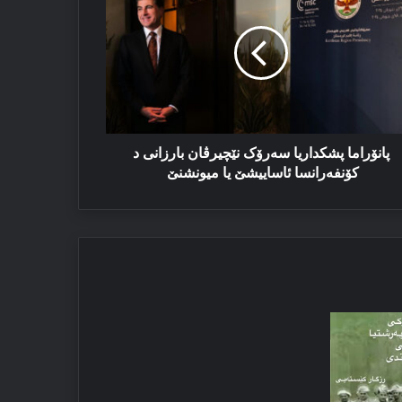
‌رۆک
چیرڤان
رزانی
نفه‌رانسا
ساییشێ
ونشنێ
پانۆراما پشکداریا سه‌رۆک نێچیرڤان بارزانی د
کۆنفه‌رانسا ئاساییشێ یا میونشنێ