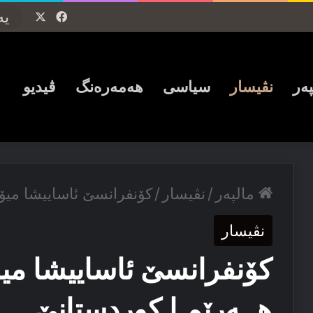
Facebook
X
پەر
نڤیسار
سیاسی
ھەمەرەنگ
ڤیدیو
مالپەر
/
نڤیسار
/
کۆنفرانسێ ئاساییشا میۆ
نڤیسار
کۆنفرانسێ ئاساییشا می
هــەرێمـا کوردستانێ