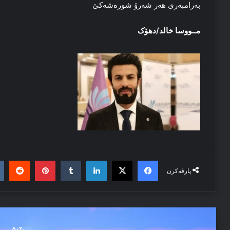
بەرامبەری هەر شەرۆ شورەشەکێ
مــووسا خالد/دهۆک
it
nterest
Tumblr
LinkedIn
Facebook
X
پارڤەکرن
پێش