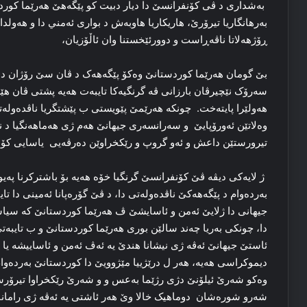
به‌شداری د ڤی كۆنفرانسێ دا دیار دبیت کو پێگەهێ هه‌رێما كوردس
به‌رهانگاریا تيرۆرێ، هاريكاريا هاوبه‌ش د بوارى ئه‌مني دا و هه‌ول
ڕۆژهه‌لاتا ناڤه‌ڕاست و دوورئێخستنا وان ئاڵۆزیان،
‌بێ گومان هەرێما کوردستانێ وەکۆ پێگەهەک د ڤان سێ رۆژان دا 
سەرۆک نێچیرڤان بارزانی ڤە گرنگیەکا تایبەت هەیە پشتی ڤان هێ
هەولێرا پایتەخت. چونکە هەرێمێ پێویستی ب پێشتگریا ناڤدەولەت
وەلاتێن ئەورۆپایێ و سەرانسەری جیهانێ هەم ژی هەماهەنگیا د ن
تیرورستێن داعش و ئەو گروپ و رێکخراوێن دەرڤەیی یاسایی کۆ د
ژ لایەکی دیڤە ڤێ کۆنفرانسێ گرنگیا خۆە هەیە بۆ باشترکرنا پەیو
بەردەوام د پێگەهەکێ ناڤدەولەتی دا، د ڤێ گۆرەپانا ئەمینی دا تا
جیهانی دا ژلایێ ئەمن و ئاسایشێ ڤ هەرێما کوردستانێ کە سیاس
دا، چونکی بەریا چەند سالێن بوری هەرێما کوردستانێ و ب تایبە
ئاستێ جیهانێ ئەڤە ژی نیشانا هندێ یە ئەڤ ئەمن و ئاساییشە یا 
دیموکراسی هەیە، هەر ل درێژییا مێژوویێ دا کوردستانێ بەردەوا
وەکو شەرێ ئیلۆنێ دژی رژێما بەعس و و شەرێ رێکخراوا تیرۆر
شەرو شورەشان دوماهیک خالا وێ هەر ئاشتی یە ئەڤە ژی رامانا 