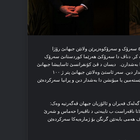
ئێکەم رۆژا کۆنفرانسێ ئاساییشا میۆنشن ب بەشداریا زێدەتر ژ ٤٥ سەرۆک و سەرۆکوەزیرێن ولاتێن جیهانێ رۆژا
ن خوە کر. دناڤ دا سەرۆکێ هەرێما کوردستانێ سەرۆک
دا بەشدارن. دیسان د ڤێ کۆنفرانسێ ئاساییشا جیهانێ
دا زێدەتر ژ ۱۰۰ وەزیرێن بەرگیریێ، یێن ناڤخوە و یێن دەرڤە بەشدار دبن. سەر ئاستێ وەلاتێن جیهانێ پتر ژ ۱۰۰
تەمین یا میۆنشن دا بەشدار دبن و پرانیا سەرکردەێن
گەلەک قەیران و ئالۆزیان جیهان ڤەگەرتیە وەک:
لاتا ناڤەراست ب تایبەتی د ناڤبەرا حەماس و شەرێ
ئەڤ هەمی بابەتێن گرنگن بۆ ژمارەیەکا سەرکردەێن