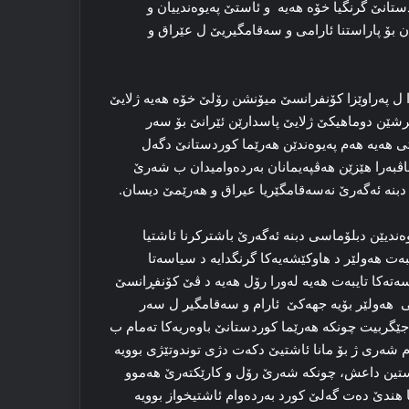
تانێ گرنگیا خۆە هەیە و ئاستێ په‌يوه‌نديیان و
دان بۆ پاراستنا ئارامى و سه‌قامگيریێ ل عێراق و
ل پەراوێزا کۆنفرانسێ میۆنشن رۆلێ خۆە هەیە ژلایێ
رشێن دوماهیکێ ژلایێ پاسدارێن ئێرانێ بۆ سەر
ی هەیە هەم پەیوەندێن هەرێما کوردستانێ دگەل
اڤبەرا هێزێن هەڤپەیمانان بەردەوامیدان ب شەرێ
بنە ئەگەرێ نەسەقامگێریا عیراق و هەرێمێ دیسان.
ەندیێن دبلۆماسی دبنە ئەگەرێ باشترکرنا ئاشتیا
یبەت هەولێر د هاوکێشەیەکا گرنگدایە د سیاسەتا
ەتەکا تایبەت هەیە لەورا رۆل هەیە د ڤێ کۆنفڕانسێ
تی هەولێر بۆیە جهەکێ ئارام و سەقامگیر ل سەر
جێگربیت چونکە هەرێما کوردستانێ باوەریەکا تەمام ب
م شەری ژ بۆ مانا ئاشتیێ دکەت دژی توندوتێژی بوویە
ستین داعش، چونکە شەرێ رۆل و کارێکتەرێ هەموو
هندێ دەت گەلێ کورد بەردەوام ئاشتیخواز بوویە