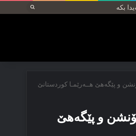
پەیدا
بکە
نشن و پێگەهێ هــەرێمـا کوردستانێ
ۆنشن و پێگەهێ