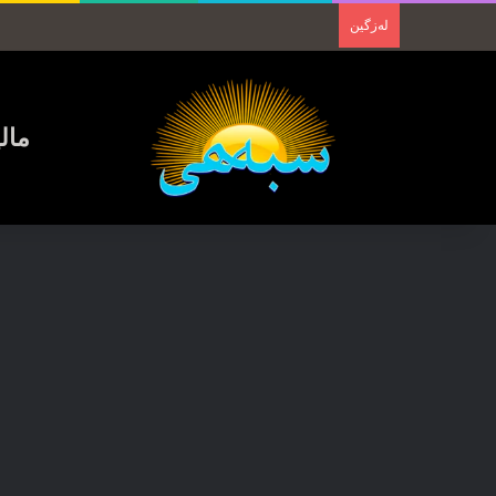
لەزگین
مال