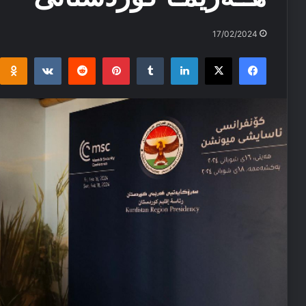
17/02/2024
i
takte
Reddit
Pinterest
Tumblr
LinkedIn
Facebook
X