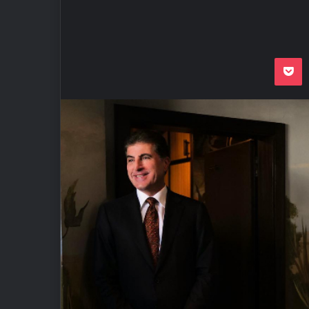
Odnoklassnik
Pocket
VKon