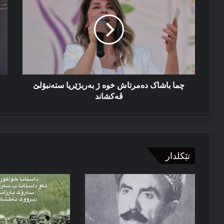
دەمرتاش
سه
خوە
نێ
ژ
با
بەربژێریا
د
ستەنبۆلێ
کۆ
ڤەکشاند
ئا
یا
می
چما باشاک دەمرتاش خوە ژ بەربژێریا ستەنبۆلێ
ڤەکشاند
تێکلدار