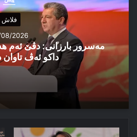
فلاش
/08/2026
مەسرور بارزانی: دڤێ ئەم ه
داکو ئەڤ تاوان د
04/08/2026
مەسرور بارزانی: دڤێ ئەم هەموو ب هەڤ را کاربکن داکو
04/08/2026
چما
پا
ئێزدیۆ رابە ژ خەوێ
باشاک
پش