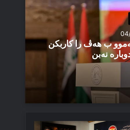
04
ەموو ب هەڤ را کاربکن
وبارە نەبن
 ئەڤ تاوان دوبارە نەبن
نۆراما
کداریا