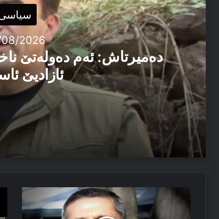
سیاسی
/08/2026
دەمیرتاش: ئەم دەولەتێ ناخ
ئازادیێ ئاس
06/08/2026
دەمیرتاش: ئەم دەولەتێ ناخوازن دەولەت ل پێشییا ئازاد
03/08/2026
پرسا
چا
پەیاما سەرۆک نێچیرڤان بارزانی د سالڤەگەرا جینۆساییدا 
کوردی
خو
چووینا
مێ