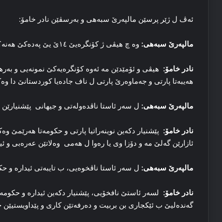
ئەڤ ل ژێر پرسێن مالپەرێ سبەهی و بەرسڤێن نادر خامۆ:
مالپەرێ سبەهی:
وە چ هیڤی ژ کۆنگرەیێ ١٤ێ یێ پەدەکێ هەنە؟
نادر خامۆ:
هیڤی و ئۆمێدێن مە ئەوە کۆنگرەیەکێ نمونەیی و بەره
هەیبەتا پارتی و جەماوەرێ پارتی ل ناف جادەیا کوردستانێ دا وە
مالپەرێ سبەهی:
ل سەر ئاستا ناڤدەولەتی و جیهانی پێشنیارێن و
نادر خامۆ:
پێشنیار دکەین نوینەراتیا پارتی و حکومەتا هەرێمێ وە
ئازارێن گەلێ مە و دۆزا وی یا رەوا ل هەمی وەلاتێن عەرەبی و ئی
مالپەرێ سبەهی:
ل سەر ئاستا ناڤخوەیی، ب تایبەتی ئیدارە و حک
نادر خامۆ:
لسەر ئاستێ نافخۆیی، پێشنیار دکەین ئیدارە و حکومەت 
گەندەلیێ ب ئێکجاری بن بربیت و دەرفەتێن کاری و پێداویستیێن 