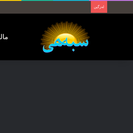
لەزگین
مال