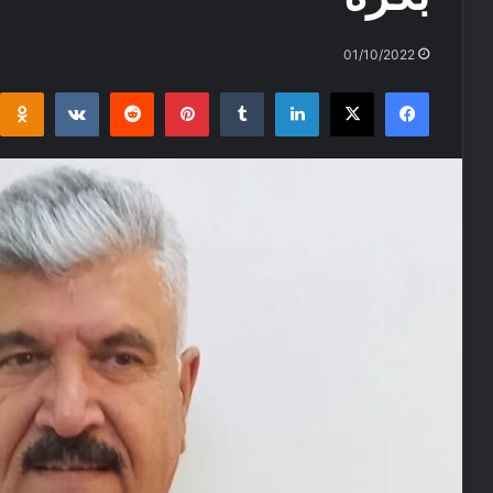
01/10/2022
i
takte
Reddit
Pinterest
Tumblr
LinkedIn
Facebook
X