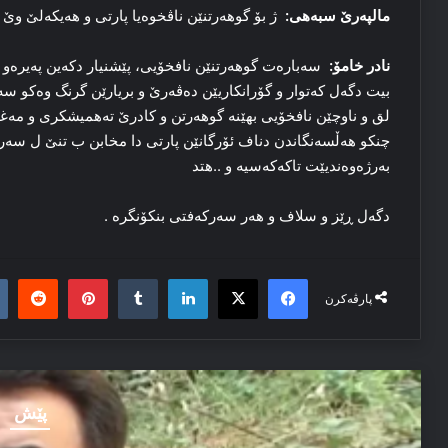
مالپەرێ سبەهی:
ژ بۆ گوهەرتنێن ناڤخوەیا پارتی و هەیکەلێ وێ 
نادر خامۆ:
سەبارەت گوهەرتنێن نافخۆیی، پێشنیار دکەین پەیرەو 
بیت دگەل کەتوار و گۆرانکاریێن دەڤەرێ و بریارێن گرنگ وەکو سەر
لق و ناوچێن نافخۆیی بهێنە گوهەرتن و کادرێ تەهمیشکری و مەغد
چنکو هەڵسەنگاندن دناف ئۆرگانێن پارتی دا مخابن ب تنێ ل سەر
بەرژەوەندیێت تاکەکەسیە و ..هتد
دگەل ڕێز و سلاف و هەر سەرکەفتی بنکۆنگرە .
it
nterest
Tumblr
LinkedIn
Facebook
X
پارڤەکرن
پێش