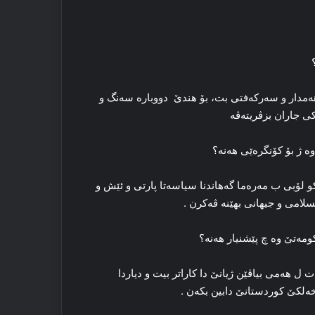
ەمدار و سەرکەفتی بت، بۆ هندێ دووبارە سەنگ و
کی جاران بزڤریتەڤە
ە ژ بۆ کۆنگرەێی هەنە؟
کو لۆبی ب مەرەما گەهاندنا سیاسەتا پارتی و ئێش و
سلامی و جیهانی بهێنە ڤەکرن .
ومەتێ وە چ پێشنیار هەنە؟
ل هەمی بیاڤێن ژیانێ دا کاراتر بیت و دیاردا
خەلکێ کوردستانێ دابین بکەن .