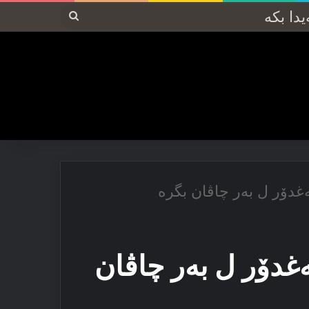
پەیدا
بکە
غدۆر ل بەر چاڤان بگرە
غدۆر ل بەر چاڤان