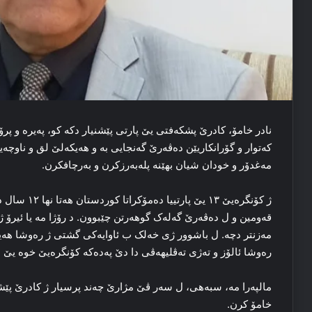
نادر خامۆ، کادرێ پشکەفتی یێ پارتی پێشنیار دکە کو، پەیرە و پ
کەتوار و گۆرانکاریێن دەڤەرێ گەنجایی بە و هەیکەلێ لق و ناوچە
مەغدۆر و خودان شیان بهێنە پلەبەرزکرن و بەرچافکرن.
قەومین و ل دەڤەرێ گەلەک گوهەرتن چێبوون. د رۆژا مە یا ئیرۆ ژ
مەزنتر دچە. ل باشوور ژی خەلک ب ئاوایەکی گشتی ژ رەوشا هەیە 
رەوشا ئالۆز و تەژی تەڤلیهەڤی دا دێ پەدەکە کۆنگرەیێ خوە یێ ١٤ێ بکە.
مالپەرا مە، سبەهی، ل سەر ڤێ مژارێ چەند پرسیار ژ کادرێ پێشکە
خامۆ کرن.