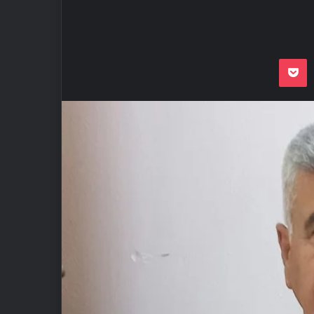
Odnoklassnik
Pocket
VKon