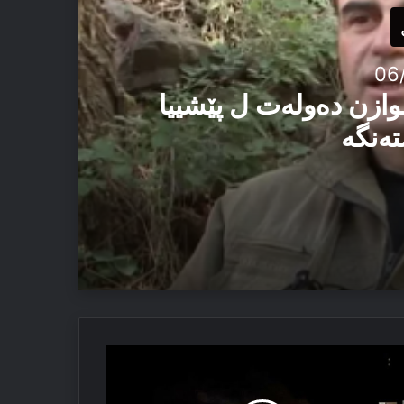
06
وازن دەولەت ل پێشییا
تەنگە
یێ ئاستەنگە
لاکیا
ئێزدیان دا
ەکوژیا
رسینی