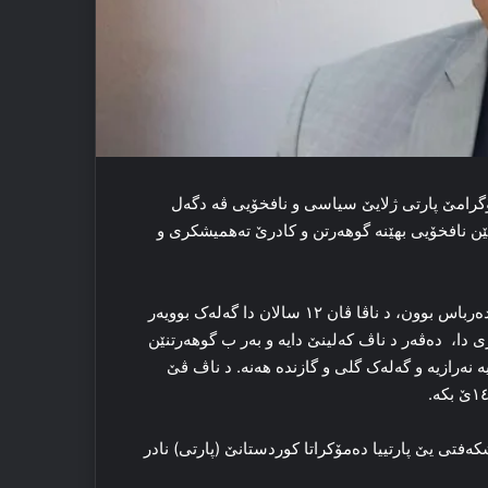
رۆگرامێ پارتی ژلایێ سیاسی و نافخۆیی ڤە دگەل
یێن نافخۆیی بهێنە گوهەرتن و کادرێ تەهمیشکری و
ژ کۆنگرەیێ ١٣ یێ پارتییا دەمۆکراتا کوردستان هەتا نها ١٢ سال دەرباس بوون، د ناڤا ڤان ١٢ سالان دا گەلەک بوویەر
ی دا، دەڤەر د ناڤ کەلینێ دایە و بەر ب گوهەرتنێن
نەرازیە و گەلەک گلی و گازندە هەنە. د ناڤ ڤێ
فتی یێ پارتییا دەمۆکراتا کوردستانێ (پارتی) نادر