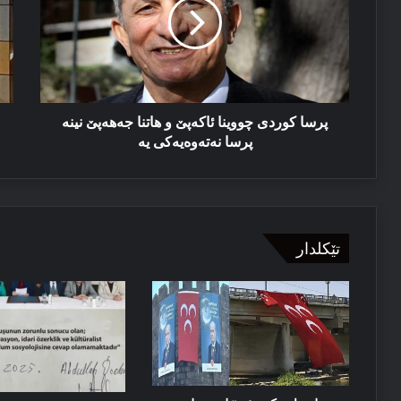
ئاکەپێ
و
و
هە
هاتنا
هە
جەهەپێ
و
نینە
پە
پرسا
نەتەوەیەکی
پرسا کوردی چووینا ئاکەپێ و هاتنا جەهەپێ نینە
یە
پرسا نەتەوەیەکی یە
تێکلدار