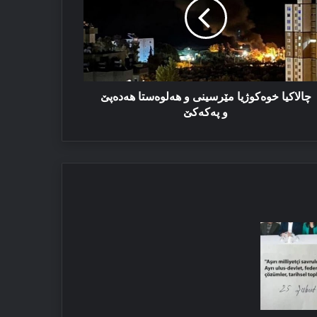
لوەستا
دەپێ
کەکێ
چالاکیا خوەکوژیا مێرسینی و هەلوەستا هەدەپێ
و پەکەکێ