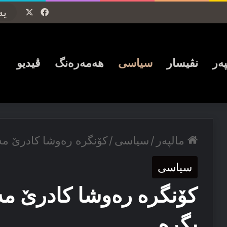
Facebook
X
پەر
نڤیسار
سیاسی
ھەمەرەنگ
ڤیدیو
مالپەر
/
سیاسی
/
کۆنگرە رەوشا کادرێ مە
سیاسی
کۆنگرە رەوشا کادرێ مە
بگرە