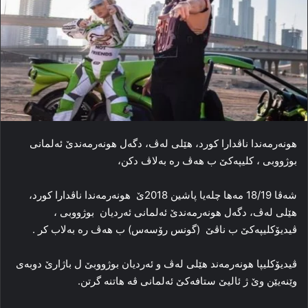
ھونەرمەندا ناڤدارا كورد، ھێلی لەڤ، دگەل ھونەرمەندێ ئەلمانی
بوژووبی ، كلیپەكێ ب ھەڤ رە بەلاڤ دكن،
شەڤا 18/19 مەھا چلەیا پاشین 2018ێ ھونەرمەندا ناڤدارا كورد،
ھێلی لەڤ، دگەل ھونەرمەندێ ئەلمانی ئەردیان بوژووبی ،
ڤیدیۆكلیپەكێ ب ناڤێ (گونس رۆسەس) ب ھەڤ رە بەلاب كر .
ڤیدیۆكلیپا ھونەرمەند ھێلی لەڤ و ئەردیان بوژووبێ ل باژارێ دوبەی
وێنەیێن وێ ژ ئالیێ ستافەكێ ئەلمانی ڤە ھاتنە گرتن.