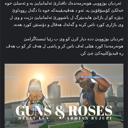
ئەردیان بوژووبی ھونەرمەندەك ناڤدارێ ئەلمانیایێ یە و ئەسلێ خوە
خەلكێ كۆسۆڤۆیێ یە. ئەو د ھەڤپەیڤینەكە خوە دا دگەل رووداوێ
دبێژە كو ل باژاتێ ھایدنبێرگ ل باشوورێ ئەلمانیایێ دژیت و وی ل
وی باژاری كورد ناس كرنە و گەلەك ھەڤال و دۆستێن كورد ھەنە.
ئەردیان بوژووبێ ددە دیار كرن كو وی ب رێیا ئینستاگرامێ
ھونەرمەندا كورد ھێلی لەڤ ناس كر و پاشی ل ھەڤ كر كو ب ھەڤ
رە ڤیدیۆكلیپەكێ چێ كن.