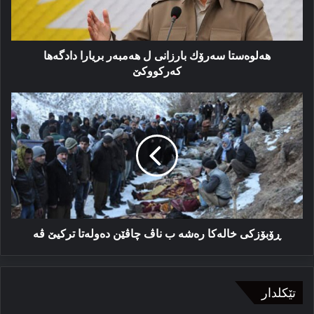
دادگەھا
كەركووكێ
ھەلوەستا سەرۆك بارزانی ل ھەمبەر بریارا دادگەھا
كەركووكێ
ڕۆبۆزكی
خالەكا
رەشە
ب
ناڤ
چاڤێن
دەولەتا
تركیێ
ڤە
ڕۆبۆزكی خالەكا رەشە ب ناڤ چاڤێن دەولەتا تركیێ ڤە
تێکلدار