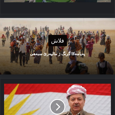
فلاش
پەیامەكا گرنگ ژ مالپەرێ سبەهی
ھەلوەستا
سەرۆك
بارزانی
ل
ھەمبەر
بریارا