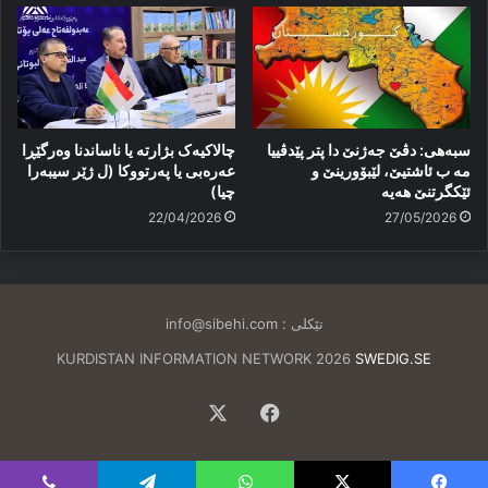
سبەهی: دڤێ جەژنێ دا پتر پێدڤییا
چالاکیەک بژارتە یا ناساندنا وەرگێڕا
مە ب ئاشتیێ، لێبۆورینێ و
عەرەبی یا پەرتووکا (ل ژێر سیبەرا
ئێكگرتنێ هەیە
چیا)
22/04/2026
27/05/2026
تێکلی :
info@sibehi.com
KURDISTAN INFORMATION NETWORK 2026
SWEDIG.SE
Facebook
X