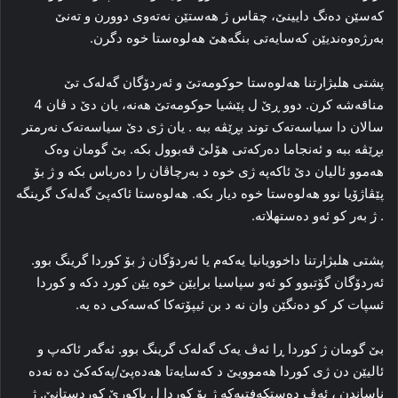
که‌سێن ده‌نگ دایینێ، چقاس ژ هه‌ستێن نه‌ته‌وی دوورن و ته‌نێ
به‌رژه‌وه‌ندیێن که‌سایه‌تی بنگه‌هێ هه‌لوه‌ستا خوه‌ دگرن.
پشتی هلبژارتنا هه‌لوه‌ستا حوکومه‌تێ و ئه‌ردۆگان گه‌له‌ک تێ
مناقه‌شه‌ کرن. دوو ڕێ ل پێشیا حوکومه‌تێ هه‌نه‌، یان دێ د ڤان 4
سالان دا سیاسه‌ته‌ک توند بڕێڤه‌ ببه‌ . یان ژی دێ سیاسه‌ته‌ک نه‌رمتر
بڕێڤه‌ ببه‌ و ئه‌نجاما ده‌رکه‌تی هۆلێ قه‌بوول بکه‌. بێ گومان وه‌ک
هه‌موو ئالیان دێ ئاکەپە ژی خوه‌ د به‌رچاڤان را ده‌رباس بکه‌ و ژ بۆ
پێڤاژۆیا نوو هه‌لوه‌ستا خوه‌ دیار بکه‌. هه‌لوه‌ستا ئاکەپێ گه‌له‌ک گرینگه‌
. ژ به‌ر کو ئەو ده‌ستهلاته‌.
پشتی هلبژارتنا داخوویانیا یه‌که‌م یا ئه‌ردۆگان ژ بۆ کوردا گرینگ بوو.
ئه‌ردۆگان گۆتبوو كو ئەو سپاسیا برایێن خوه‌ یێن کورد دکە و کوردا
ئسپات کر کو ده‌نگێن وان نه‌ د بن ئیپۆته‌کا که‌سه‌کی ده‌ یه‌.
بێ گومان ژ کوردا ڕا ئه‌ڤ یه‌ک گه‌له‌ک گرینگ بوو. ئه‌گه‌ر ئاکەپ و
ئالیێن دن ژی کوردا هه‌موویێ د که‌سایه‌تا هەدەپێ/پەکەکێ ده‌ نه‌ده‌
ناساندن ، ئه‌ڤ ده‌ستکه‌فتیه‌که‌ ژ بۆ کوردا ل باکورێ کوردستانێ. ژ