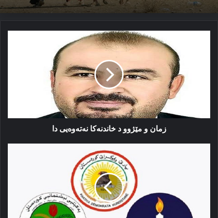
زمان
و
مێژوو
د
خاندنەکا
نەتەوەیى
دا
زمان و مێژوو د خاندنەکا نەتەوەیى دا
پارتی
یان
یەكێتی
یان
ژی
گوران
كی