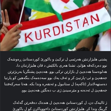
پشتی هلبژارتنێن هه‌رێمی ل ترکیێ و باکورێ کوردستانێ ڕه‌وشه‌ک
نوو ده‌ردکه‌ڤه‌ هۆلێ. تشتا هه‌ری بالکێش د ڤان هلبژارتنان دا،
هه‌لوه‌ستا هەدەپێ ل باژارێن ترکی بوو. هەدەپێ پشتگریا به‌ربژێرێن
جەهەپێ و ئی-پارتیێ کر و ئەڤ یەك بوو سه‌ده‌مه‌ک بنگه‌هین كو پارتیا
دەستھەلاتدار (ئاکەپە) ل ستانبول و ئه‌نقه‌ره‌ وندا بكە. هه‌تا سه‌رکه‌فتنا
جەهەپێ ل ئه‌ده‌نه‌ و مێرسینێ ژی ب ده‌نگێن هەدەپێ بوو.
ژ ئالیه‌ک دن، ل کوردستانێ هەدەپێ ل هندەک ده‌ڤه‌رێن گه‌له‌ک
گرینگ وندا کر. هلبژارتنێن کوردستانێ داخوویاکرن كو ل باکورێ