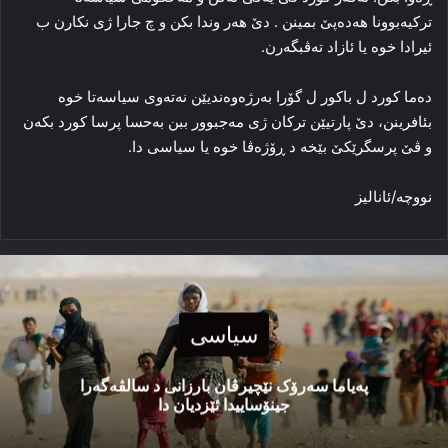
ترکیه‌بوونا هەدەپێ بمینن . دێ هه‌ر وندا بکن و چ جارا ژی نکارن ب
ئیرادا خوه‌ یا ئازاد ته‌ڤبگه‌رن.
ده‌ما کورد ل باکور ل گۆرا به‌رژه‌وه‌ندیێن نه‌ته‌وی سیاسه‌تا خوه‌
بئافرینن، دێ پارتیێن ترکان ژی مەجبوور ببن به‌حسا پرسا کورد بکه‌ن
و ڤێ پرسگرێکێ بێخە د ڕۆژه‌ڤا خوه‌ یا سیاسی دا.
نووچه‌/ئانالیز
سیاسی
پەیاما سەرۆک نێچیرڤان بارزانی د سالڤەگەرا
جینۆساییدا ئێزدیان دا