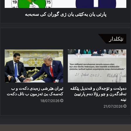
سەبەبە
پارتی یان یەكێتی یان ژی گوران كی سەبەبە
تێکلدار
دەولەت و ئۆجەلان و قەندیل پێکڤە
ئیران هێرشی زەیدی دکەت و ب
تەڤدگەرن و چو رۆلا دەم پارتییێ
کەسەک بێ ئەزمون ب ناڤ دکەت
نینە
18/07/2026
21/07/2026