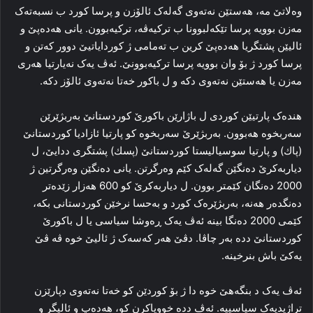
وه‌لاتێ مه‌، هه‌ستێن نه‌ته‌وی گه‌له‌ک ئالۆزن و پرسا کورد ب نسبه‌ته‌ک
مه‌زن بوویه‌ پرسا تێكەلبوونا ب ترکیه‌ڤه‌، تركیەبوون. یانی هەدەپێ و
ئالیێن پشتگریا هەدەپێ کرین ب ته‌مامی ژ کوردایاتیێ دوور که‌تن و
پرسا کورد ژ بۆ وان بوویه‌ پرسا ترکیه‌بوونێ. ئه‌ڤ یه‌ک نه‌یارتیا هه‌ری
مه‌زن یا هه‌ستێن نه‌ته‌وی دکه‌ و ل باکور خه‌تا نه‌ته‌وی ئالۆز دکه‌.
هنده‌ک پارتیێن کوردی ل باژارێن باكورێ كوردستانێ به‌ربژێرێن
سه‌ربخوه‌ ھەبوون. به‌ربژێرێ سه‌ربخوه‌ كو پارتیا ئازادیا كوردستانێ
(پاك) و پارتیا سوسیالیستا كوردستانێ (پسك) پشتگری ددایێ، ل
دیاربه‌کرێ ده‌نگێن گه‌له‌ک کێم وه‌رگرتن. یانی ده‌نگێن وه‌رگرتین ژ
2000 دەنگان کێمتر بوون. ل دیاربه‌کرێ کو 600 هه‌زار زێده‌تر
ده‌نگده‌ر هه‌نه‌، به‌ربژێره‌ک کورد و به‌حسا نرخێن کوردستانی بکه‌،
کێمی 2000 ده‌نگا بینه‌ ئه‌ڤ یه‌ک ڕه‌وشا سیاسی یا ل باکورێ
کوردستانێ دده‌ به‌ر چاڤا. دڤێ هه‌ر که‌سه‌ک ژ ئالیێ خوه‌ ڤه‌ ڤێ
یه‌کێ باش بنرخینه‌.
ئه‌ڤ یه‌ک د بنگه‌هێ خوه‌ دا ژ بۆ کوردێن کو خه‌تا نه‌ته‌وی دپارێزن
تراژیدیه‌ک سیاسییه‌. ئه‌ڤ ددە خوویاکرن کو، هەدەپ و ئالیگر و