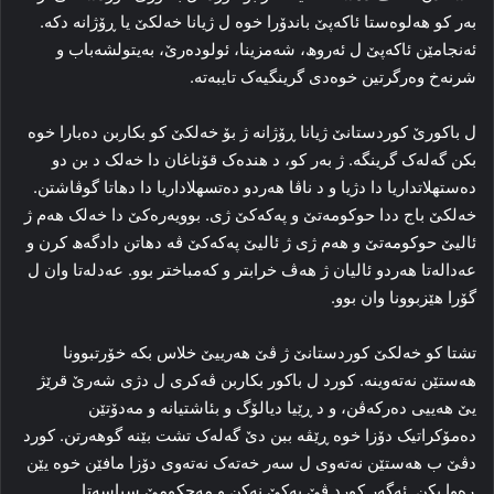
به‌ر کو هه‌لوه‌ستا ئاکەپێ باندۆرا خوه‌ ل ژیانا خه‌لکێ یا ڕۆژانه‌ دکه‌.
ئه‌نجامێن ئاکەپێ ل ئه‌روھ، شه‌مزینا، ئولوده‌رێ، به‌یتولشه‌باب و
شرنه‌خ وه‌رگرتین خوه‌دی گرینگیه‌ک تایبه‌ته‌.
ل باکورێ کوردستانێ ژیانا ڕۆژانه‌ ژ بۆ خه‌لکێ کو بکاربن ده‌بارا خوه‌
بکن گه‌له‌ک گرینگه‌. ژ به‌ر کو، د هنده‌ک قۆناغان دا خه‌لک د بن دو
ده‌ستهلاتداریا دا دژیا و د ناڤا هه‌ردو ده‌تسهلاداریا دا دهاتا گوڤاشتن.
خه‌لکێ باج ددا حوکومه‌تێ و پەکەکێ ژی. بوویه‌ره‌کێ دا خه‌لک هه‌م ژ
ئالیێ حوکومه‌تێ و هه‌م ژی ژ ئالیێ پەکەکێ ڤه‌ دهاتن دادگه‌ھ کرن و
عەداله‌تا هه‌ردو ئالیان ژ هه‌ڤ خرابتر و كەمباختر بوو. عەدله‌تا وان ل
گۆرا هێزبوونا وان بوو.
تشتا کو خه‌لکێ کوردستانێ ژ ڤێ هه‌رییێ خلاس بکه‌ خۆرتبوونا
هه‌ستێن نه‌ته‌وینه‌. کورد ل باکور بکاربن ڤه‌کری ل دژی شه‌رێ قرێژ
یێ هه‌ییی ده‌رکه‌ڤن، و د ڕێیا دیالۆگ و بئاشتیانه‌ و مه‌دۆتێن
ده‌مۆکراتیک دۆزا خوه‌ ڕێڤه‌ ببن دێ گه‌له‌ک تشت بێنه‌ گوهه‌رتن. کورد
دڤێ ب هه‌ستێن نه‌ته‌وی ل سه‌ر خه‌ته‌ک نه‌ته‌وی دۆزا مافێن خوه‌ یێن
ڕه‌وا بکن. ئه‌گه‌ر کورد ڤێ یه‌کێ نه‌کن و مه‌حکومێ سیاسه‌تا