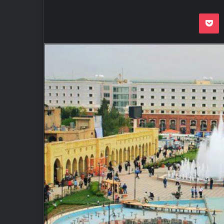
Odnoklassnik
Pocket
VKon