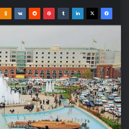
i
takte
Reddit
Pinterest
Tumblr
LinkedIn
Facebook
X