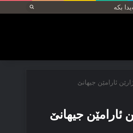
پەیدا
بکە
ژارێن ئارامێن جیھانێ
ن ئارامێن جیھانێ