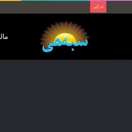
لەزگین
مال