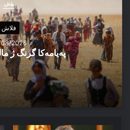
پێش
فلاش
/08/2026
پەیامەكا گرنگ ژ م
03/08/2026
پەیامەكا گرنگ ژ مالپەرێ سبەهی
08/07/2026
دخوازە
تف
پەیاما پیرۆزباهییێ بۆ سەرۆکێ هەرێما کوردستانێ