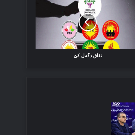
ەل
تفاق دگەل كێ