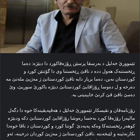
تێموورێ خه‌لیل د به‌رسڤا پرسێن ڕۆژه‌ڤاکورد دا دبێژه‌: ده‌ما
ڕێخستنه‌ک هه‌ول دده‌ د ناڤێ ڕێخستنا وی دا گۆتنێن کورد و
کوردستان نەبن، ده‌ما بریار دابە ناڤێ کوردستانێ ژ مه‌ژیێ مله‌تێ مه‌
ده‌رخه‌ و ل دەوسا ڕۆژاڤایێ کوردستانێ دبێژه‌ باکورێ سوریێ، وێ
ده‌مێ ناڤێ ڤێ کرنێ خایینیتی یه‌.
رۆژنامەڤان و نڤیسكار تێموورێ خەلێل د ھەڤپەیڤینەكا خوە دا دگەل
مالپەرا رۆژەڤا كورد بەحسا رەوشا رۆژاڤایێ كوردستانێ دكە ودبێژە
كوھەر رێخستنەكا وەكە پەیەدێ گوتنا كورد و كوردستان د ناڤا خوەدا
بكارنەئینە و لێبخەبتە .ناڤێ كوردستانێ ژ مەژیێ كوردان درخینە، ئەو