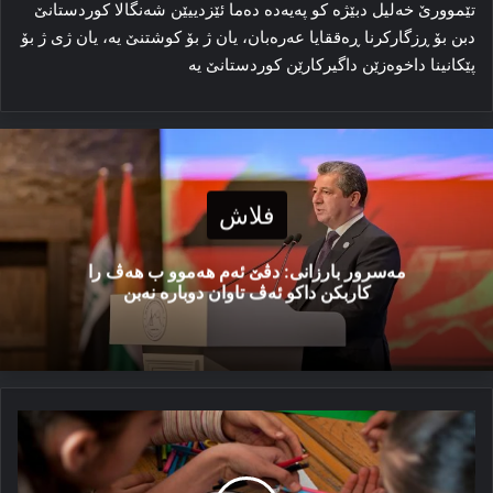
تێموورێ خەلیل دبێژە كو پەیەدە ده‌ما ئێزدییێن شه‌نگالا کوردستانێ
دبن بۆ ڕزگارکرنا ڕه‌ققایا عه‌ره‌بان، یان ژ بۆ کوشتنێ یه‌، یان ژی ژ بۆ
پێکانینا داخوه‌زێن داگیرکارێن کوردستانێ یه‌
فلاش
مەسرور بارزانی: دڤێ ئەم هەموو ب هەڤ را
کاربکن داکو ئەڤ تاوان دوبارە نەبن
د
رۆژا
جیھانی
یا