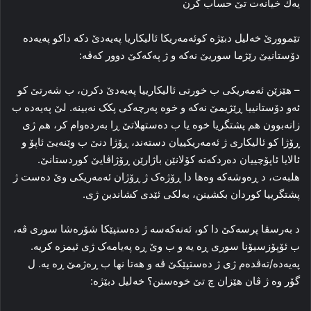
یەك خیانەت تێ حساب كرن
تێموورێ خەلیل دبێژە كوئەمەریكا ئالیكاریا پەیەدێ دكە داكو پەیەدە
دۆستانیێ رێژما سوریێ نەكە و ژ پەكەكێ دوور كەڤە:
– هێزێن ئه‌مه‌ریکی ب خورتی ئالیکارییا پەیەدێ دکرن، ب شه‌رتێ کو
ئه‌و دۆستانییا ڕێژیمێ نه‌که‌ و خوه‌ په‌رچه‌کی پکک نه‌بینه‌. لێ پەیەدە ب
زانه‌بوون هم پشتگریا خوه‌ یا ب ده‌ستهلاتێ ڕا به‌رده‌وام کر، هم ژی
ڕۆژا کو ئالیکاری ژ ئه‌مه‌ریکییان دسته‌ند، ڕۆژا دنێ ب وێنه‌یێ ئاپۆ و
ئالایا ئاپۆچییان ده‌ردکه‌ته‌ کۆلانێن باژارێن ڕۆژاڤایێ کوردستانێ.
هلبه‌ت، د ڕه‌وشه‌که‌ وەها دا ڕۆژه‌ک ژ ڕۆژان ئه‌مه‌ریکی وێ ده‌ست ژ
پشتگرییا کوردان بکشینن، به‌لکی ئێدی کشاندبن ژی.
د بەرسڤا پرسەكێ دا كو، ئه‌نەکەسە ژ ده‌ستپێکا شۆره‌شا سوری ڤه‌،
ب ئۆپۆزسیۆنا سوری ڕه‌ یه‌ و ب وێ ڕه‌ په‌یامه‌ک ژی ئیمزه‌ کریه‌.
پەیەدە/ته‌ڤده‌م ژی ژ ده‌ستپێکێ ڤه‌ و هه‌تا نها ب ڕه‌ژمێ ڕه‌ یه‌. ل
گۆر وه‌ ژ ڤان هێزان چ تێ خوه‌ستن؟ خەلیل دبێژە: