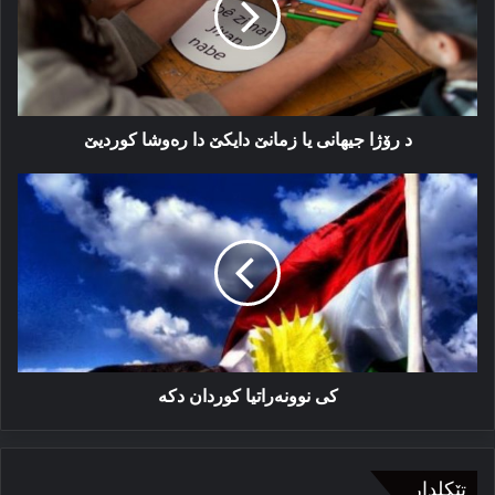
زمانێ
دایكێ
دا
رەوشا
كوردیێ
د رۆژا جیھانی یا زمانێ دایكێ دا رەوشا كوردیێ
كی
نوونەراتیا
كوردان
دكە
كی نوونەراتیا كوردان دكە
تێکلدار