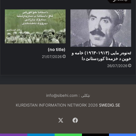
(no title)
ئەنوەر مایی (١٩١٣-١٩٦٣) خامە و
21/07/2026
خوین د خزمەتا کوردستانێ دا
26/07/2026
تێکلی :
info@sibehi.com
KURDISTAN INFORMATION NETWORK 2026
SWEDIG.SE
Facebook
X