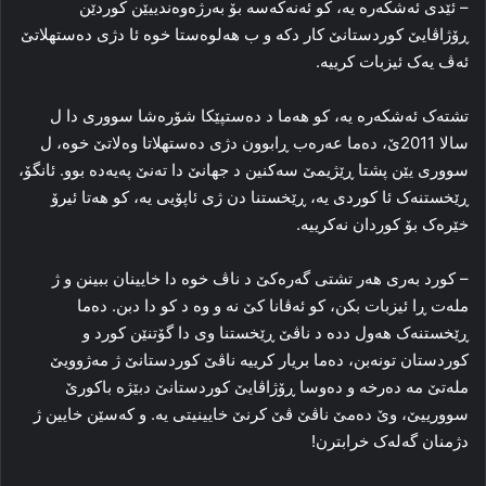
– ئێدی ئه‌شکه‌ره‌ یه‌، کو ئه‌نەكەسە بۆ به‌رژه‌وه‌ندییێن کوردێن
ڕۆژاڤایێ کوردستانێ کار دکه‌ و ب هه‌لوه‌ستا خوه‌ ئا دژی ده‌ستهلاتێ
ئه‌ڤ یه‌ک ئیزبات کرییه‌.
تشته‌ک ئه‌شکه‌ره‌ یه‌، کو هه‌ما د ده‌ستپێکا شۆره‌شا سووری دا ل
سالا 2011ێ، ده‌ما عه‌ره‌ب ڕابوون دژی ده‌ستهلاتا وه‌لاتێ خوه‌، ل
سووری یێن پشتا ڕێژیمێ سه‌کنین د جهانێ دا ته‌نێ پەیەدە بوو. ئانگۆ،
ڕێخستنه‌ک ئا کوردی یه‌، ڕێخستنا دن ژی ئاپۆیی یه‌، کو هه‌تا ئیرۆ
خێره‌ک بۆ کوردان نه‌کرییه‌.
– کورد به‌ری هه‌ر تشتی گه‌ره‌کێ د ناڤ خوه‌ دا خایینان ببینن و ژ
مله‌ت ڕا ئیزبات بکن، کو ئه‌ڤانا کێ نه‌ و وه‌ د کو دا دبن. ده‌ما
ڕێخستنه‌ک هه‌ول دده‌ د ناڤێ ڕێخستنا وی دا گۆتنێن کورد و
کوردستان تونه‌بن، ده‌ما بریار کرییه‌ ناڤێ کوردستانێ ژ مه‌ژوویێ
مله‌تێ مه‌ ده‌رخه‌ و ده‌وسا ڕۆژاڤایێ کوردستانێ دبێژه‌ باکورێ
سوورییێ، وێ ده‌مێ ناڤێ ڤێ کرنێ خایینیتی یه‌. و که‌سێن خایین ژ
دژمنان گه‌له‌ک خرابترن!