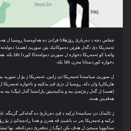
چقاس دچه‌ د ده‌ربارێ ڕۆژهلاتا فراتێ ده‌ هه‌لوه‌ستا ڕوسیا ل هەمبه‌
ئەمه‌ریکا دێ دگه‌ل ھێزێن دەموكاتیك یێن سوریێ (ھسد) ده‌وله‌ته‌ک 
واته‌یا کو ئەمه‌ریکا دخوازه‌ ل سوریێ ده‌وله‌ته‌کا کوردا ئاڤا بکه‌. هه‌
دخوازه‌ کوردستانا مه‌زن ئاڤا بکه‌.
ل سوریێ سیاسه‌تا ئەمه‌ریکا تێ زانین، ئەمه‌ریکا ژ بۆ ل سوریه‌ بمی
ھاریکاریا وان دکه‌. ڕوسیا ل دژێ ڤێ یه‌کێیه‌ و ناخوازه‌ ئەمه‌ریکا ل
(هسد) ل گه‌ل ره‌ژێمێ ببه‌ و یەكینەییێن پاراستنا گەل (یپگ) ببه‌ به
هه‌ڤدیتن هه‌نه‌.
ژ ئالیه‌ک دن سیاسه‌تا ترکیه‌ د ڤێ ده‌ربارێ ده‌ گه‌له‌کی گرینگه‌. تا
ترکیه‌ و ئەمه‌ریکا به‌ر ب باشیێ ڤه‌ هه‌رن و هه‌تا ڕاده‌یه‌کێ ژ بۆ ڕ
ستاتوویا منبجێ ل هه‌ڤ بکن (یپگ) ژ ده‌ڤه‌رێ ده‌ردکه‌ڤه‌. نها ئیشار