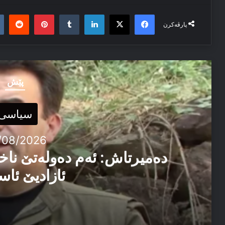
it
nterest
Tumblr
LinkedIn
Facebook
X
پارڤەکرن
پێش
سیاسی
/08/2026
دەمیرتاش: ئەم دەولەتێ ناخ
ئازادیێ ئاس