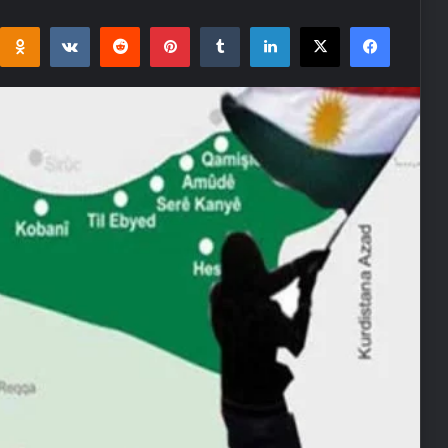
i
takte
Reddit
Pinterest
Tumblr
LinkedIn
Facebook
X