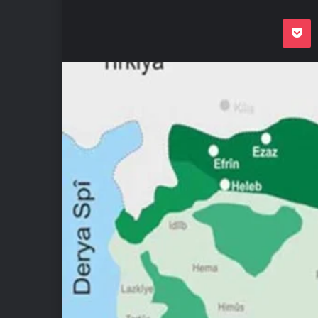
Odnoklassnik
Pocket
VKon