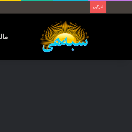
لەزگین
مال