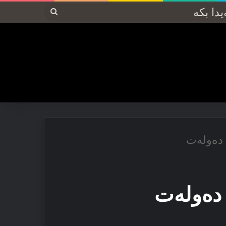
پەیدا
بکە
 دەولەت
 دەولەت