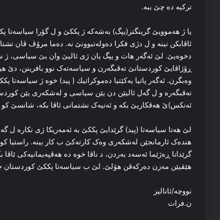
ترکیه‌ ده‌ چێ ببە.
یا ژ هه‌موویێ گرینگتر(یپگ) به‌شه‌که‌ ژ پککێ و ل گۆرا سیاسه‌تا پکک
ئاڤابکن نینە و ل دژی فکرا ده‌وله‌تبوونێ نه‌. ده‌ما مرۆڤ ڤان تشتا
دخوه‌یێ. لێ ئه‌گه‌ر هات و یپگ یان ژی ئالیێ وان یێ سیاسی، ژ سی
ڕۆژاڤایێ کوردستانێ ته‌ڤبگه‌رن و سیاسه‌ته‌ک نوو بافرینن، دێ هی
وەبگرن. ئه‌گه‌ر پاتیا یەكێتیا دەموكراتیك ( پید) خوه‌ ژ سیاسه‌تا پ
ته‌ڤبگه‌ره‌ و ل گه‌ل ئالیێن دن یێن سیاسی و له‌شکه‌ری یێن کوردس
ئه‌نکس)ێ هه‌ڤکاریێ بکه‌ و ئه‌نیه‌ک نشتمانی ئاڤا بکه‌، شانسێ کو کو
لێ هه‌تا سیاسه‌تا (پید) گرێدایێ پککێ به‌ ئەمه‌ریکا ژی نکاره‌ ل 
هنده‌ک ئارمانجێن له‌شکه‌ری وه‌ک كارته‌کێ ب کار بینه‌. راستیا کو
گرێدانا ڕه‌ژێما ئه‌سەد به‌ردن، د ناڤا خوه‌ ده‌ هه‌ڤپه‌یمانیه‌کی ئاڤا
هێڤیێن مه‌زن ده‌رکه‌ڤن هۆلێ. لێ ب سیاسه‌تا پککێ کوردستان چێ
نووچه‌/ئانالیز
ن.فرات