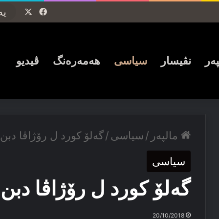
Facebook
X
پەر
نڤیسار
سیاسی
ھەمەرەنگ
ڤیدیو
مالپەر
/
سیاسی
/
گەلۆ كورد ل رۆژاڤا دبن
سیاسی
گەلۆ كورد ل رۆژاڤا دبن
20/10/2018