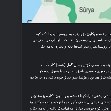
ر ئەمه‌ریکایێ دژوارتر دبه‌. ڕوسیا ئیدیعا دکه‌ کو،
نه‌ یاسایی ل ده‌ڤه‌رێ ئاڤا بکه‌. ئاوایاک دن ئه‌ڤ تێ
تا ڕوسیا هێژ زێدتر ئیدیعا دکه‌ و دبێژه‌، ئەمه‌ریکا
نه‌ و خوه‌دی گۆتن به‌، ل گه‌ل (هسد) کار دکه‌ و
 ده‌ڤه‌رێ خوه‌دی باندۆر به‌. ڕوسیا هه‌ول دده‌ کو،
‌شه‌ک ژ هێزێن ڕه‌ژێما سوریه‌. ژ خوه‌ د ڤێ ده‌ربارێ ده‌
یبه‌تی پشتی ئازادکرنا قه‌شه‌ برونسۆن دکاره‌ پێوه‌ندیێن
ۆژهلاتێ فراتێ ل هه‌ڤ بکن. ده‌ما ترکیه‌ و ئەمه‌ریکا ژ بۆ
ه‌تێن کو دخوه‌یێ دێ ل هه‌ڤهاتنه‌ک ناڤبه‌را ئەمه‌ریکا و