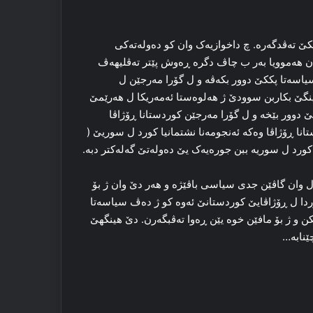
ێ ته‌ڤدگه‌ره‌. چ داخوازیه‌ک وان کو ده‌وله‌ته‌کی
ن هه‌موویا به‌ر ب چاڤ دگره‌ ڕه‌وش پێتر ته‌ڤلیهه‌ڤ
اسه‌تا پککێ دوور بکه‌ڤه‌ و ل گۆرا مه‌رجێن ل
نگێ بکاربن سوودێ ژ هه‌لوه‌ستا ئەمه‌ریکا ل هه‌رێمێ
ککێ دوور بێخه‌ و ل گۆرا مه‌رجێن کوردستانا ڕۆژاڤا
تانا ڕۆژاڤا وه‌کە ئەنجومەنا نشتمانیا كورد ل سوریێ (
رد ل سوریه‌ ببن جوره‌یه‌ک یێ ده‌وله‌تێ گه‌له‌کتر دبه‌.
گه‌ل وان گاڤێن جدی سیاسی باڤێژه‌ و هه‌ر دێ وان ژ بۆ
ردا ل ڕۆژاڤایێ کوردستانێ ئه‌وه‌ کو ژ ده‌ڤ سیاسه‌تا
 بکن و ژ بۆ مافێن خوه‌ یێن ڕه‌وا ته‌ڤبگه‌رن. دێ هینگهێ
نابه‌…