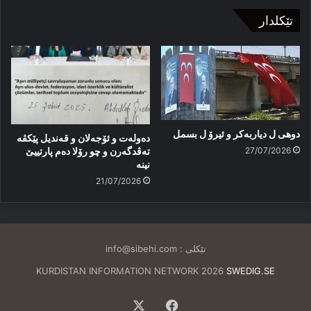
تێکلدار
دوهی ل دیاربەکر و ئیرۆ ل بسمل
دەولەت و ئۆجەلان و قەندیل پێکڤە
27/07/2026
تەڤدگەرن و چو رۆلا دەم پارتییێ
نینە
21/07/2026
تێکلی :
info@sibehi.com
KURDISTAN INFORMATION NETWORK 2026
SWEDIG.SE
Facebook
X