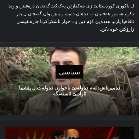
ل باكورێ كوردستانێ ژی چەكدارێن پەكەكێ گەنجان درەڤینن و وندا
دكن، ھەموو ھەفتیان ب دەھان دەیك و بابێن وان گەنجان ل بەر
ئاڤاھیا پارتیا ھەدەپێ كۆم دبن و داخواز ئاشكراكرنا چارەنڤیسێ
زارۆكێن خوە دكن.
سیاسی
دەمیرتاش: ئەم دەولەتێ ناخوازن دەولەت ل پێشییا
ئازادیێ ئاستەنگە
ب
سترانێن