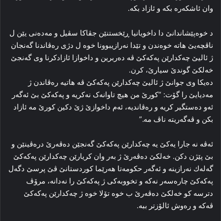
وان ئا‌شکه‌ره‌ بکە و ئازاد بكە.
د خوه‌پێشاندانێ دا داخویانیا ڕێخستنێن جڤاکا سڤیل و مه‌ده‌نی یێن ل
ناڤچه‌یێ هاته‌ خوه‌ندن و تێدا نه‌رازیبوونا خوه‌ ل دژی رەڤاندنا گەنجان
ژ ئالیێ چەكدارێن پەكەكێ ڤە ده‌ربرین و داخوازا ئازادکرنا وی گەنجێ
خەلكێ گوندێ سیارێ، کرن.
دەیكا وی جوانێ ژ ئالیێ چەكدارێن پەكەكێ ڤە ھاتیە رەڤاندن ژ
مەدیایێ را گۆت: “کورێ من هیچ تاوانه‌ک نه‌کریه‌ و پەکەکێ بێ ئەگەر
ئەو ده‌ستگیر کریه و رەڤاندیە‌، ئه‌م داخوازێ ژێ دکین کورێ مه‌ ئازاد
بکن و ڤه‌گه‌ریتە ناڤ مه.‌”
ئەڤە نە جارا یەكێ یە چەكدارێن پەكەكێ گەنجێن دەڤەرێ درەڤینێن و
بێ پێژن دكن. خەلكێ دەڤەرێ ژ بەر وان كریارێن چەكدارێن پەكەكێ
گەلەك نەرازینە و ئەگەر حكومەتا ھەرێما كوردستانێ ڤێ پرسێ دگەل
پەكەكێ چارەسەر نەكە و تخووبەكی ژ پەكەكێ را نەدانە، مرۆڤ
دترسە كو خەلكێ دەڤەرێ ب خوە تۆلا خوە ژ چەكدارێن پەكەكێ
ڤەكە و رەوش ئالۆزتر ببە.