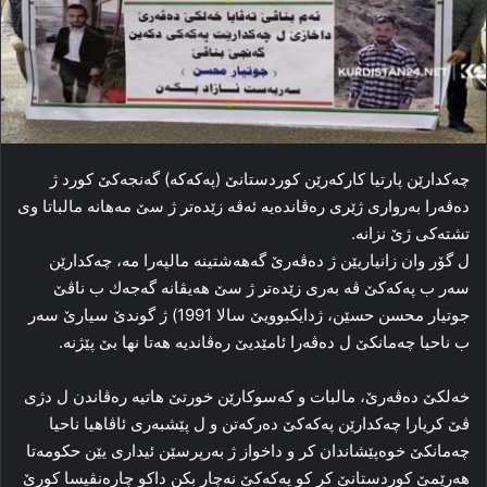
چەكدارێن پارتیا كاركەرێن كوردستانێ (پەكەكە) گەنجەكێ كورد ژ
دەڤەرا بەرواری ژێری رەڤاندەیە ئەڤە زێدەتر ژ سێ مەھانە مالباتا وی
تشتەكی ژێ نزانە.
ل گۆر وان زانیاریێن ژ دەڤەرێ گەھەشتینە مالپەرا مە، چەكدارێن
سەر ب پەكەكێ ڤە بەری زێدەتر ژ سێ ھەیڤانە گەجەك ب ناڤێ
جوتیار محسن حسێن، ژدایكبوویێ سالا 1991) ژ گوندێ سیارێ سەر
ب ناحیا چەمانكێ ل ده‌ڤه‌را ئامێدیێ رەڤاندیە ھەتا نھا بێ پێژنە.
‌خەلكێ دەڤەرێ، مالبات و كەسوكارێن خورتێ ھاتیە رەڤاندن ل دژی
ڤێ كریارا چەكدارێن پەكەكێ دەركەتن و ل پێشبەری ئاڤاھیا ناحیا
چەمانكێ خوەپێشاندان كر و داخواز ژ بەرپرسێن ئیداری یێن حكومەتا
ھەرێمێ كوردستانێ كر كو پەكەكێ نەچار بكن داکو چاره‌نڤیسا کورێ