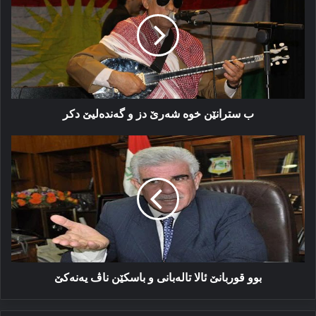
خوە
شەرێ
دز
و
گەندەلیێ
دكر
ب سترانێن خوە شەرێ دز و گەندەلیێ دكر
بوو
قوربانێ
ئالا
تالەبانی
و
باسكێن
ناڤ
یەنەكێ
بوو قوربانێ ئالا تالەبانی و باسكێن ناڤ یەنەكێ