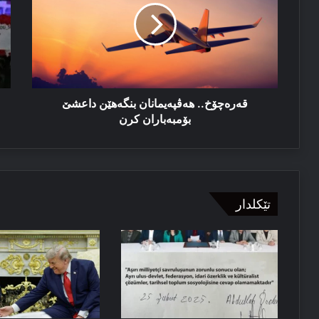
داعشێ
كو
بۆمبەباران
دخ
کرن
ل
سە
ئا
خو
ب
قەرەچۆخ.. ھەڤپەیمانان بنگەھێن داعشێ
ئا
بۆمبەباران کرن
بژ
تێکلدار