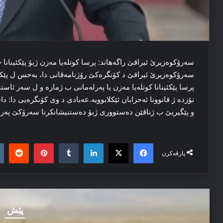
سەرۆکوەزیرێ ئیراقێ راگەھاند: پرسا کوتلەیا مەزن ژبۆ پێکئینانا ح
سەرۆکوەزیرێ ئیراقێ د کۆنگرەکێ رۆژنامەڤانی دا، بەحس ل پێکئین
پرسا پێکئینانا کوتلەیا مەزن یا پەرلەمانی ب ژمارە و ل سەر ئاس
نۆزدە ژ قانوونا ئەحزابان ئێکلابوویە.عەبادی د وی کۆنگرەیی دا:
و پێگیریێ ب ژناڤێن دەستووری ژبۆ دەستنیشانکرنا سەرۆکێ پەرل
it
nterest
Tumblr
LinkedIn
Facebook
X
پارڤەکرن
پێش