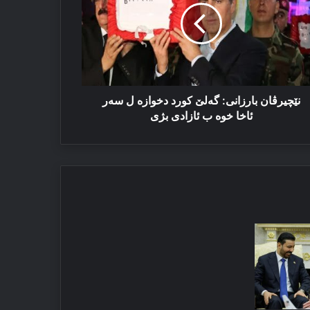
رد
وازە
ر
خا
ە
نێچیرڤان بارزانی: گەلێ كورد دخوازە ل سەر
زادی
ئاخا خوە ب ئازادی بژی
ی