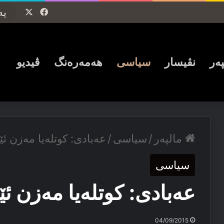
Facebook
X
پەر
نڤیسار
سیاسی
ھەمەرەنگ
ڤیدیو
مالپەر
/
سیاسی
/
عەبادی: کوتلەیا مەزن ئێک
سیاسی
عەبادی: کوتلەیا مەزن ئێک
04/09/2015