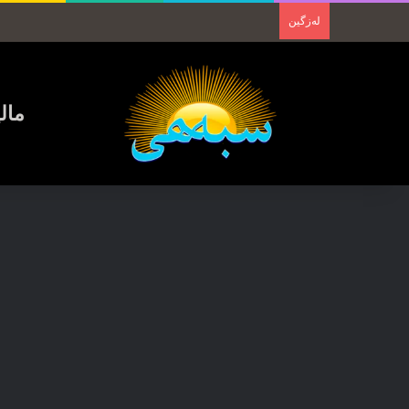
لەزگین
مال