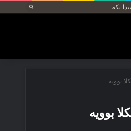
پەیدا
بکە
لا بوویە
لا بوویە