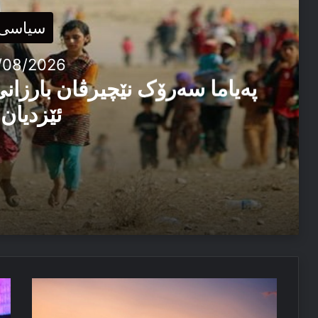
سیاسی
/08/2026
پەیاما سەرۆک نێچیرڤان بارزانی
ئێزدیان 
03/08/2026
پەیاما سەرۆک نێچیرڤان بارزانی د سالڤەگەرا جینۆساییدا 
27/07/2026
قەرەچۆخ..
نێ
دوهی ل دیاربەکر و ئیرۆ ل بسمل
ھەڤپەیمانان
با
بنگەھێن
گە