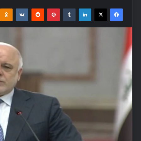
i
takte
Reddit
Pinterest
Tumblr
LinkedIn
Facebook
X