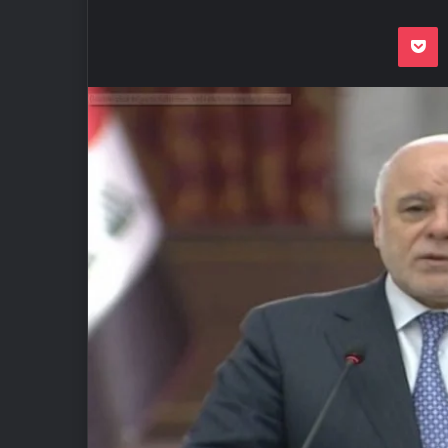
Odnoklassnik
Pocket
VKon