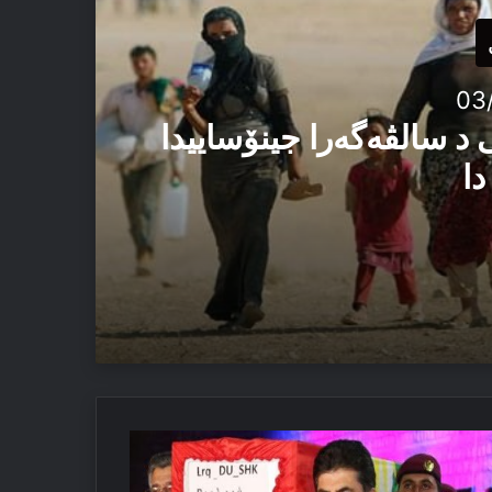
03
 د سالڤەگەرا جینۆساییدا
دا
ئێزدیان دا
چیرڤان
رزانی:
لێ