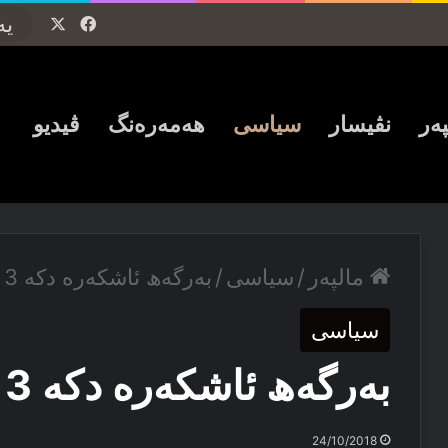
Facebook
X
پەر
نڤیسار
سیاسی
ھەمەرەنگ
ڤیدیو
مالپەر
/
سیاسی
/
بەرگەھ ئاشكەرە دكە 3 وەزارەتێن ژبۆ پدك
سیاسی
بەرگەھ ئاشكەرە دكە 3 وەزارەتێن ژبۆ پدك
24/10/2018