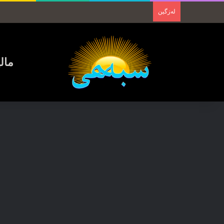
لەزگین
مال