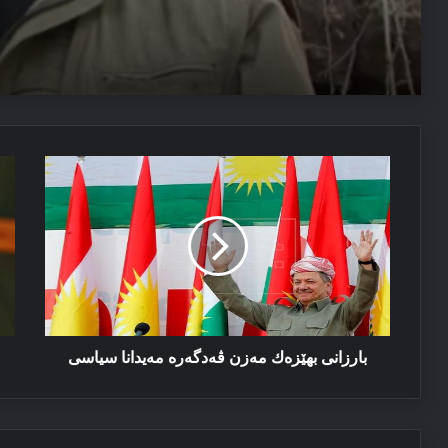
06/08/2026
دەمیرتاش: ئەم دەولەتێ ناخوازن دەولەت ل پێشییا ئازاد
03/08/2026
بارزانی
دخ
پەیاما سەرۆک نێچیرڤان بارزانی د سالڤەگەرا جینۆساییدا 
بھێزەك
جو
مەزن
ده
ڤەدگەرە
ئاڤ
مەیدانا
بك
سیاسی
بارزانی بھێزەك مەزن ڤەدگەرە مەیدانا سیاسی