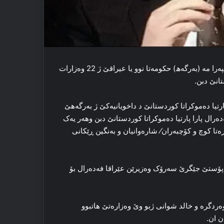
ل گۆر ئاگاداریێن ژ ناڤا پارلامەنتۆیا عیراقا فەدەرال گەھشتینە مالپەرا مە (بەرگەھ) حكومەتا نوو یا عیراقێ ژ 22 وەزارات
پارتیا دەموکراتا کوردستانێ د داخویانیەكێ ژ بەرگەھێ
ێن حکومەتا عێراقا فەدەرال پارا پارتیا دەموکراتا کوردستانێ دبن وھەر یەک
تا کوچ و کۆچبەران⁄ شارەوانیان و بەنگین ڕێکانی
ۆ پۆستێ جێگرێ سەرۆک وەزیرێن عێراقا فەدەرال بۆ
د وەردگرە و خالد شوانی ژبو وێ وەزارەتێ ھاتبوو
ن ان.