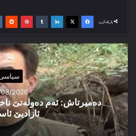
it
nterest
Tumblr
LinkedIn
Facebook
X
پارڤەکرن
پێش
سیاسی
/08/2026
دەمیرتاش: ئەم دەولەتێ ناخ
ئازادیێ ئاس