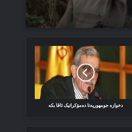
یێ ئاستەنگە
وازە
ئێزدیان دا
مهوریه‌تا
‌مۆکراتیک
ا
ە
دخوازە جومهوریه‌تا ده‌مۆکراتیک ئاڤا بكە