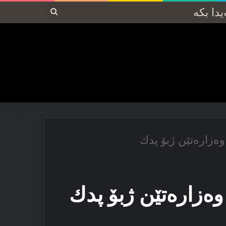
پەیدا
بکە