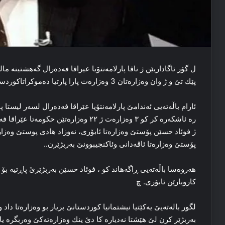
پێك تێ و ژ وان وەزارەتان 3 وەزارەت پارا پارتیا دەموكراتاكوردستانێ دبن.
ئارام باڵەتەیی ئەندامێ پارلامەنتۆیا عێراقا فەدەرال لسەر لیستا 
رە ئاشكەرە كر كو ٣ وەزارەت ژ ٢٢ وەزارەت
ژ فوئاد حسێن پۆستێ وەزارەتا ئابۆری، نەوزاد ھادی پوستێ وەزارە
پۆستێ وەزارەتا ئاڤەدانی وئاکنجیبوونێ بەربژێرن..
ھەروەسا باڵەتەیی ڕاگەھاند کو ، فوئاد حسێن بەربژێرێ پاڕتیە ب
کاروبارێن ئابۆری. چ
لگور بالەتەیێ یەکێتیا نیشتمانیا کوردستانێ بریار بو وەزارەتا دا
بەربژێر كرن لێ ھێشتا نەدیارە كا دێ ینك وەزارەتەكێ وەربگرە یا