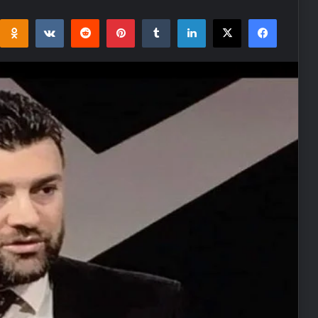
i
takte
Reddit
Pinterest
Tumblr
LinkedIn
Facebook
X