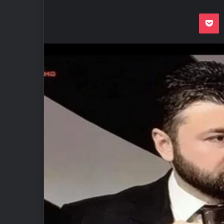
Odnoklassnik
Pocket
VKon