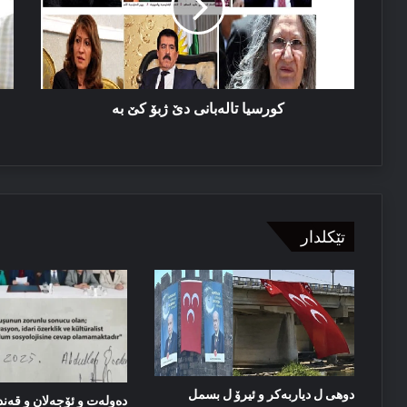
كێ
كی
بە
دگ
دو
یە
و
كی
كورسیا تالەبانی دێ ژبۆ كێ بە
دژ
تێکلدار
دوهی ل دیاربەکر و ئیرۆ ل بسمل
دەولەت و ئۆجەلان و قەند