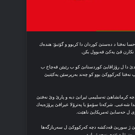
سا نەفتا د دەستێ كوردان دا كربوو و گۆتبۆ: ھندەك
 نكارن ڤێ یەكێ قەبوول بكن.
ێ دا ل رۆژاڤایێ كوردستانێ كو ب رێیێن قەچاخ ب
پ نەفتا كەركووكێ بوو كو چەند بەرپرسێن یەكێتیێ
انكەران دچە كرمانشاھێ تەسلیمی ئیرانێ دبە و پارێ وێ نەفتێ
ا شەعبی. شركەتا سۆمۆ یا پەترۆلا عیراقێ پرۆژەیەك
 ژی ل حەسابێ ئەمریكایێ ناھێت.
یێ ژ سوریێ ڤەدكشە دچە كەركووكێ ل سەربازگەھا
 پەترۆلێ ئێدی نەچە ئیرانێ.