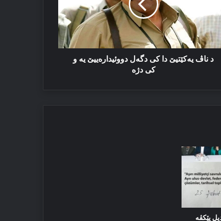
ەل
وئیدارەییێ
د ناڤ یەكێتیێ دا كی دگەل دووئیدارەییێ یە و
ە
كی دژە
یل پێکڤە