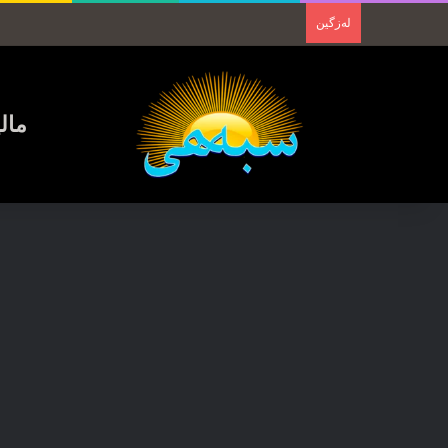
لەزگین
مال