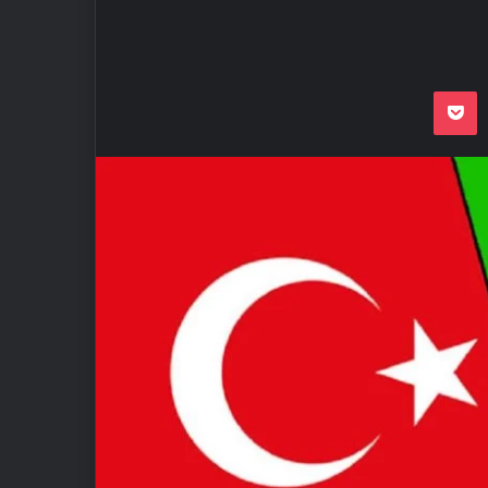
Odnoklassnik
Pocket
VKon