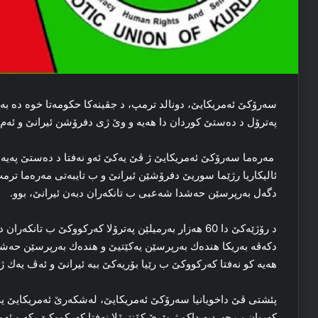
سەرۆكێ ئەمریكایێ، دونالد ترمپ، د جڤینەكا حكومەتا خوە دە بەح
پەترۆل د دەستێ كوردان دا ھەیە و وێ ژی دفرۆشن ئیرانێ و ئەم
مەرەما سەرۆكێ ئەمریكایێ ژ ڤێ یەكێ ئەو نەفتا د دەستێ پەیەد
ئالیكاریا رژێما سوریێ دفرۆشێن ئیرانێ و ب تایبەتی مەرەما ترم
دگەل بەرپرسێن حەشدا شەعبی ب تانكەران دبەن ئیرانێ، بوو.
د رۆژێەكێ دا 60 ھەزار بەرمیلێن پەترۆلا كەركووكێ ب ت
دكەڤە بەریكا ھندەك بەرپرسێن یەكێتیێ و ھندەك بەرپرسێن حەشد
ھەیە كو نەفتا كەركووكێ ب رێیا بۆریەكێ ببە ئیرانێ و ئەڤ یەك
پئشتی ڤێ داخویانیا سەرۆكێ ئەمریكایێ، لەشكەرێ ئەمریكایێ 
كەیوان ب جھ دبە داكو ژ وێرێ كۆنترۆلا نەفتا كەركووكێ بكە و ئەو