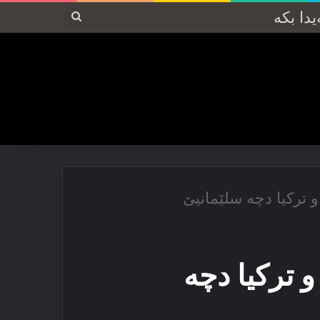
پەیدا
بکە
 تركیا دچە سلێمانیێ
 تركیا دچە