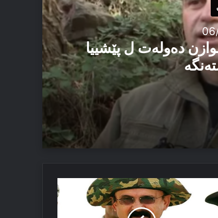
06
وازن دەولەت ل پێشییا
تەنگە
یێ ئاستەنگە
ئێزدیان دا
ڤ
كێتیێ