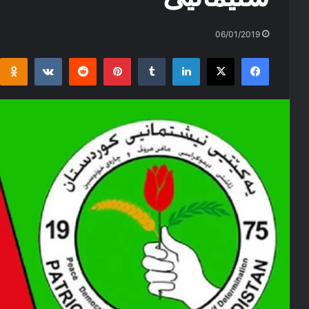
06/01/2019
i
takte
Reddit
Pinterest
Tumblr
LinkedIn
Facebook
X