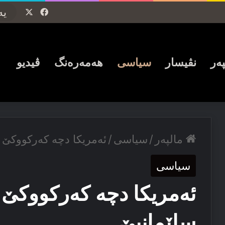
Facebook
X
پەر
نڤیسار
سیاسی
ھەمەرەنگ
ڤیدیو
مالپەر
/
سیاسی
/
ئەمریكا دچە كەركووكێ و
سیاسی
ئەمریكا دچە كەركووكێ و
سلێمانیێ