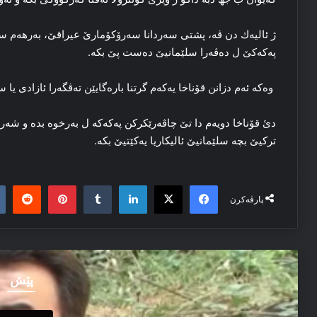
ژ ئالیەك دن ڤە، پشتی سەردانا سەرۆكۆمارێ عیراقێ، بەرھەم سالح،
پەكەكێ ل دەڤەرا سلێمانیێ دەست پێ بكە.
وەكە ئەم دزانن قۆناخا یەكەم گرتنا بارەگایێن تەڤگەرا ئازادی یا
دئ قۆناخا دویەم دا تێ چاڤەرێكركن پەكەكە ل بەرخوە بدە و شە
تركیێ بچە سلێمانیێ ئالیكاریا یەكێتیێ بكە.
it
nterest
Tumblr
LinkedIn
Facebook
X
پارڤەکرن
پێش