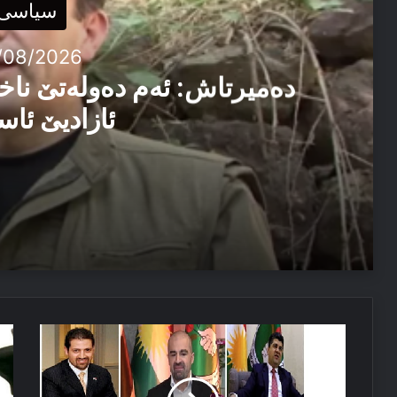
سیاسی
/08/2026
دەمیرتاش: ئەم دەولەتێ ناخ
ئازادیێ ئاس
06/08/2026
دەمیرتاش: ئەم دەولەتێ ناخوازن دەولەت ل پێشییا ئازاد
03/08/2026
كورسیا
د
پەیاما سەرۆک نێچیرڤان بارزانی د سالڤەگەرا جینۆساییدا 
تالەبانی
نا
دێ
یە
ژبۆ
دا