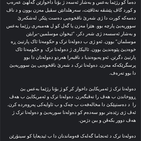
ده‌ما کو رژێما بەعس و به‌شار ئه‌سەد ژ بۆنا داخوازێن گه‌لهێ عه‌ره‌ب
و کورد گاڤ پێشڤه‌ نه‌ئاڤێت، سه‌رهلدانێن سڤیل مه‌زن بوون و د ناڤ
ده‌مه‌که‌ کورت دا ژی شه‌رێ ناڤخوەیی ده‌ست پێکر. له‌شکه‌رێ
سووریه‌یێ پارچه‌ بوو. هێزا مه‌زن یا گه‌ل کو ل هه‌مبه‌ری رژێما بەعس
و به‌شار ئه‌سسەد ژی شه‌ر دکر، “ئیخوان موسلمین-برایێن
موسلمان” بوون. ئه‌و ژی ب ده‌وله‌تا ترک و حکومەتا ئاک پارتیێ ڕه‌
خوه‌دیێ پێوه‌ندیێ بوون. ئالیکاری ژ ده‌وله‌تا ترک و حکومەتا ئاک
پارتیێ دگرتن. ئه‌و پەیوه‌ندیا د ناڤبه‌را هه‌ردو ده‌وله‌تان دا بوو
پرسگرێکه‌که‌ مه‌زن. ده‌وله‌تا ترک د شه‌رێ ناڤخوەیی یێ سووریه‌یێ
دا بوو ته‌ره‌ف.
ده‌وله‌تا ترک ژ ئه‌مریکایێ داخواز کر کو ژ بۆنا رژێما بەعس بێ
ڕووخاندن ب هه‌ڤ را ته‌ڤبگه‌رن. ده‌وله‌تا ترک و ئه‌مریکایێ ب هه‌ڤ
را د ده‌ستپێکێ دا مخاله‌فه‌ت ب چه‌ک و ب ئاوایه‌کی په‌روه‌رده‌ کرن.
ئه‌ڤ ژی زێده‌تر بوو سه‌ده‌م کو ده‌وله‌تا سوریه‌یێ و ده‌وله‌تا ترک ژ
هه‌ڤ دوور بکه‌ڤن و ببن دژمن.
ده‌وله‌تا ترک د ئه‌نجاما گه‌له‌ک قه‌وماندنان دا ب ئیدیعایا کو سینۆرێن