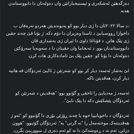
ده‌زگه‌هێن له‌شکه‌ری و ئیستیخباراتێن وان ده‌وله‌تان دا دانووستاندن
هه‌نه‌.
،د سالا ۲۰۲۲ئان دا ژی دیار بوو کو پەیوه‌ندیێن هه‌ردو ته‌ره‌فان ب
داخوازا ڕووسیایێ د ئاستا وه‌زیران دا دۆم دکه‌. ژ بۆنا ڤێ چه‌ند جڤین
ژی پێک هاتن. د قۆناغا داوی دا ئیران ژی به‌شداری ڤان
دانووستاندنان بوو. د ئه‌نجاما وان جڤینان دا د سه‌ویه‌یا سه‌رۆکێن
ده‌وله‌تان دا بۆنا کو جڤین پێک بێ ئاماده‌کاری هات کرن.
لێ به‌شار ئه‌سەد دیار کر بوو کو شه‌رتێن ژ ئالیێ ئه‌ردۆگان ڤه‌ هاتیه‌
دیار کرن، هه‌ڤدیتن ناکه‌.
ئه‌سەد ژ مەدیایێ را ئاخڤی و گۆتوو بوو: “هه‌ڤدیتن د شه‌رتێن کو
ئه‌ردۆگان پێشکێش دکه‌ دا پێک نایێ”.
ئه‌ردۆگان د داخویانییا خوه‌ یا چه‌ند ڕۆژێن بۆری دا گۆتبوو کو “ئه‌و ژ
هه‌ڤدیتنه‌ک موحته‌مه‌ل را “نه‌ گرتی” یه‌”. ئه‌ردۆگان گۆتبوو، “هوون
دزانن، ئه‌م نه‌ د ڕه‌وشه‌کێ دا نه‌ کو ئه‌م ده‌ری ل سوورییێ بگرن،