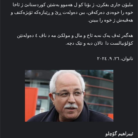
ملیۆن جاری بفکرن، ژ بۆنا کو ل هه‌موو به‌شێن کوردستانێ ژ ئاخا
خوه‌ را خوه‌دی ده‌رکه‌ڤن، ببن ده‌وله‌ت ڕێ و ڕێبازه‌که‌ ئۆبژه‌کتف و
هه‌ڤبه‌ش ژ خوه‌ را ببینن.
هه‌گه‌ر ئه‌ڤ یه‌ک نه‌به‌ ئاخ و مال و مولکێ مه‌ د ناڤ ٤ ده‌وله‌تێن
کۆلۆنیالست دا تالان دبه‌ و تێک دچه‌.
تاتوان، ۲٦. ۹. ۲۰۲٤
ئیبراهیم گۆچلو