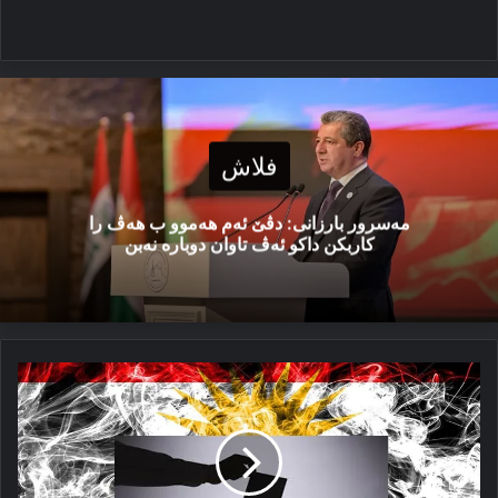
فلاش
مەسرور بارزانی: دڤێ ئەم هەموو ب هەڤ را
کاربکن داکو ئەڤ تاوان دوبارە نەبن
خوە
نەخاپینە
دەنگێ
خوە
بدە
خودان