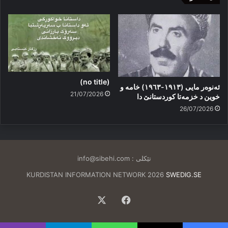
(no title)
ئەنوەر مایی (١٩١٣-١٩٦٣) خامە و
21/07/2026
خوین د خزمەتا کوردستانێ دا
26/07/2026
تێکلی :
info@sibehi.com
KURDISTAN INFORMATION NETWORK 2026
SWEDIG.SE
Facebook
X