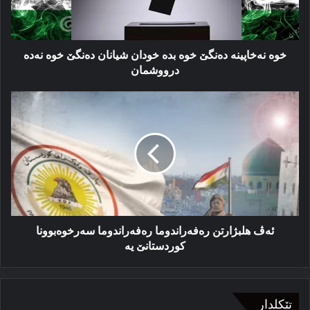
شیانان
دەنگێ
خوە
نەدە
خوە نەخاپینە دەنگێ خوە بدە خودان شیانان دەنگێ خوە نەدە
درووشمان
درووشمان
ئەڤ
هلبژارتن
ره‌فه‌راندوما
ره‌فه‌راندوما
سه‌رخوه‌بوونا
کوردستانێ
یە
ئەڤ هلبژارتن ره‌فه‌راندوما ره‌فه‌راندوما سه‌رخوه‌بوونا
کوردستانێ یە
تێکلدار