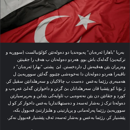
به‌ریا “باهارا ئه‌ره‌بان” په‌یوەندیا دو ده‌وله‌تێن کۆلۆنیالست (سووریه‌ و
ترکیه‌یێ) گه‌له‌ک باش بوو. هه‌ردو ده‌وله‌تان ب هه‌ڤ را جڤینێن
وه‌زیران یێن هه‌ڤبه‌ش ل داردخستن. لێ پشتی “بهارا ئه‌ره‌بان” د
ناڤبه‌را هه‌ردو ده‌وله‌تان دا نه‌خوه‌شی چێبوو. گه‌لێن سووریه‌یێ ل
هه‌مبه‌ری رژێما بەعس ده‌ست ب چالاکیان و سه‌رهلدانێن سڤیل کر.
ژ بۆنا کو پێشیا ڤان سه‌رهلدانان بێ گرتن و داخوازێن گه‌لێ عه‌ره‌ب و
کورد و جڤاتێن دن یێن نه‌ته‌وه‌یی ب ئاوایه‌کی بێداین و به‌رپرسیارێن
ده‌وله‌تا ترک ژ به‌شار ئه‌سەد و ده‌ستهلاتداریا بەعس داخواز کر کو ل
سووریه‌یێ رژێما پەرلەمانی و پرپارتیتی و هلبژارتنێ قه‌بوول بکه‌،
پێشنیار کر. رژێما بەعس و به‌شار ئه‌سەد ئه‌ڤ پێشنیار قه‌بوول نه‌کر.