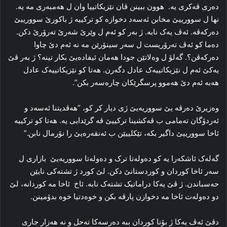
ده‌ری ڤه‌کری یه‌. هوون ببینن ڤان نێزیکاتییا وان ل هه‌مبه‌ری مه‌ یه‌.
نها ل سوورییێ مخابن ئه‌سه‌د دخوازه‌ کو ترکییه‌ ژ باکورێ سوورییێ
ده‌رکه‌ڤه‌. ئه‌ڤ یه‌ک نابه‌. ژ به‌ر کو ئه‌م ل وێرێ شه‌رێ ته‌رۆرێ دکن.
ده‌ما کو ئه‌ڤ ته‌رۆریست ل سه‌ر سینۆرێن مه‌ نه‌ ئه‌م دێ چاوا
ده‌رکه‌ڤن؟. گه‌لۆ ل وه‌لاتێن جودا هه‌مان ئیفاده‌یێ بکار تینه‌؟ ژ به‌ر ڤێ
یه‌کێ ئه‌م ل نێزیکاتییه‌ک عادل دگه‌رن. هه‌تا کو نێزیکاتییه‌ک عادل
هه‌به‌ ئه‌م دێ هه‌موو پرسگرێکان چاره‌سه‌ر بکن”.
وه‌زیرێ ده‌رڤە یێ سووریه‌یێ ژی دیار کر کو، “هه‌ڤدیتنا ئه‌سه‌د و
ئه‌ردۆگان ته‌مامی ب ڤه‌کشینا ترکییێ ڤه‌ گرێدایی یه‌. هه‌تا کو ترکییه‌
ئاخا سوورییێ داگیر بکه‌، تێکلییێن ب ئه‌نقه‌ره‌یێ را نۆرمال نابن.”
گه‌له‌ک ئاشکه‌را یه‌ کو ده‌وله‌تا ترک و ده‌وله‌تا سووریه‌یێ بازاری ل
سه‌ر ئاخا کوردان و کوردستانێ دکن. لێ کورد ژ تشته‌کی نایێن
حه‌سباندن. ژ ڤێ یه‌کا دراماتیک تشته‌ک نابه‌. ئاخ ئاخا مه‌ کوردانه‌، لێ
دو ده‌وله‌ت ئاخا مه‌ دخوازن پارڤه‌ بکن و خوه‌دتیا خوه‌ بدۆمینن.
دڤێ ئه‌ڤ یه‌کا ژ بۆنا کوردان ببه‌ ده‌رسه‌کا ته‌حل و نه‌ هه‌زار جاری