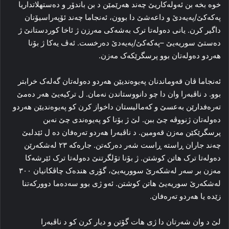
خوه‌ بخه‌ بن ئه‌وله‌کاریێ چه‌ند هه‌رێمێن د بن باندۆر و ده‌ستهلاتداریا
پەکەکێ/پەیەدێ و داعه‌شێ دا بوون، ئه‌نجاما چه‌ند ئۆپه‌راسیۆنان
داگیر کرن. یانی ده‌وله‌تا ترک به‌شه‌کی مه‌رزن ژ ئاخا کوردستانێ ژ
ده‌ستێ سوریه‌یێ –پەکەکێ/پەیەدێ ده‌رخست. ئه‌ڤ یه‌کا ژ بۆنا
هه‌ردو ده‌وله‌تان بوو پرسگرێکه‌ک مه‌زن.
ئه‌نجاما ڤان قه‌وماندنان پەیوه‌ندیێن هه‌ردو ده‌وله‌تان گه‌له‌ک خرابتر
بوو. د ناڤبه‌را وان دا چو دانووستاندن نه‌مان. ل ترکیه‌یێ هه‌ر ده‌مێ
ته‌ره‌فدارێن بەعسێ و که‌مالیستان داخواز کرن کو پەیوه‌ندیێن هه‌ردو
ده‌وله‌تان ژنووڤه‌ چێ ببن. لێ ژ بۆنا کو پەیوه‌ندی چێ نه‌بن
پرسگرێکێن مه‌زن قه‌ومین. د ناڤبه‌را هه‌ردو ته‌ره‌فان ده‌ ل ئێدلبێ
چه‌ند جاران ڕاسته‌ ڕاست شه‌ر ده‌رکه‌تن. جاره‌که‌ ۲۳ له‌شکه‌رێن
ده‌وله‌تا ترک هاتن کوشتن. ژ بۆنا تۆلگرتنێ ده‌وله‌تا ترک ئێرشه‌کا
مه‌زن بر سەر له‌شکه‌رێ سووریه‌یێ، گۆری هندەک چاڤکانیان ۳۰۰
له‌شکه‌رێ سوریه‌یێ هاتن کوشتن. ئه‌و ژی بوو سه‌ده‌ما دوورکه‌تنا
زێده‌ یا هه‌ردو ته‌ره‌فان.
لێ د وان شه‌رتان دا ژی هات گۆتن و دیار کرن کو د ناڤبه‌را