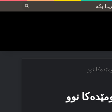
پەیدا
بکە
مێدەكا نوو
مێدەكا نوو