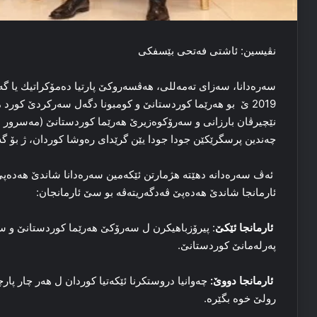
نڤیسین: ئاشتى فەتحى بێسفكى
2019 ێ بو هەرێما كوردستانێ و كومبونا دگەل سەركردێ كور
نێچيرڤان بارزانى و سەرۆكوەزيرێ هەرێما كوردستانێ (مەسرور ب
چەندين پرسگرێكێن جودا جودا يێن گرێداى رەوشا كوردان، ژ بۆ گ
ئەڤ سەرەدانە دهێتە هژمارتن ئێكەمين سەرەدانا شاندێ هەدەپێ پ
ئارمانجا شاندێ هەدەپێ ڤەدگەريتەڤە بو سێ ئارمانجان:
ئارمانجا ئێكێ
: پيرۆزباهيكرن ل سەرۆكێ هەرێما كوردستانێ و س
پەرلەمانێ كوردستانێ.
ئارمانجا دووێ:
چەوانيا دروستكرنا ئێكەتيا كوردان ل هەر چار پ
رولێ خوە بگێرە.