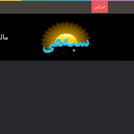
لەزگین
مال