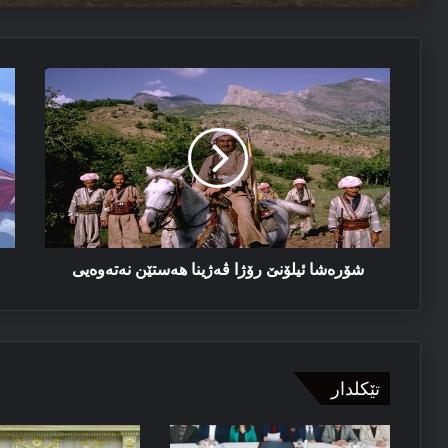
27/07/2026
شۆرەشا
پە
دوهی ل دیاربەکر و ئیرۆ ل بسمل
ئیلۆنێ
سە
رۆژا
با
ڤەژینا
ھەستێن
نەتەوەیی
شۆرەشا ئیلۆنێ رۆژا ڤەژینا ھەستێن نەتەوەیی
تێکلدار