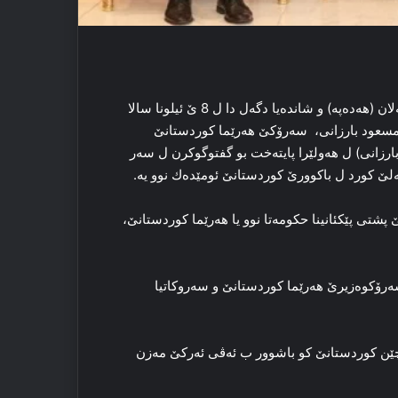
سەرەدانا، سەزاى تەمەللى، هەڤسەروكێ پارتیا دەمۆكراتیك یا گەلان (هەدەپە) و شاندەیا دگەل دا ل 8 ێ ئیلونا سالا
د مسعود بارزانى، سەرۆكێ هەرێما كوردستانێ
ارزانى) ل هەولێرا پايتەخت بو گفتوگوكرن ل سەر
ەلێ كورد ل باكوورێ كوردستانێ ئومێدەك نوو یە.
شتى پێكئانینا حكومەتا نوو يا هەرێما كوردستانێ،
ەرۆكوەزيرێ هەرێما كوردستانێ و سەروكاتيا
ارچێن كوردستانێ كو باشوور ب ئەڤى ئەركێ مەزن