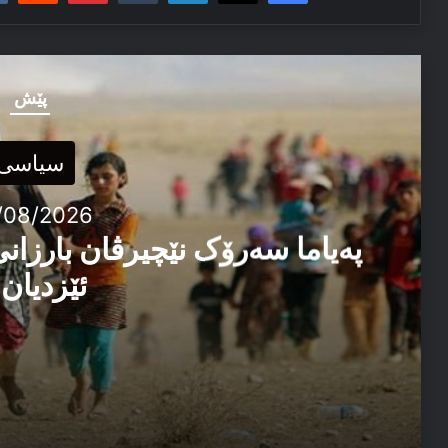
پێش
سیاسی
/08/2026
پەیاما سەرۆک نێچیرڤان بارزانی
ئێزدیان 
03/08/2026
پەیاما سەرۆک نێچیرڤان بارزانی د سالڤەگەرا جینۆساییدا 