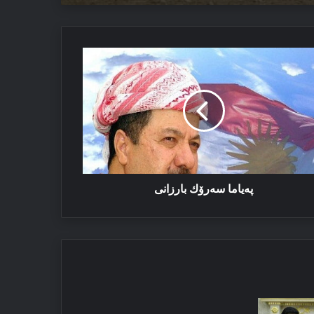
یاما
رۆك
رزانی
پەیاما سەرۆك بارزانی