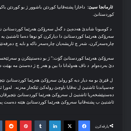
ئارمانجا سيێ:
داخازا پشتەڤانيا كوردێن باشوور ژ بو كوردێن باكو
كوردستانێ.
د كومبونا شاندێ هەدەپێ د گەل سەرۆكێ هەرێما كوردستانێ نێچير
سەرۆكێ هەرێما كوردستانێ دا دياركرن كو نوھا دەما ئاشتيێ يە و
چارەسەركرن، شەر چ ئاريشەيان چارەسەر ناكە و نابە چ دەرفەتێن
سەرۆكێ ھەرێما كوردستانێ گۆت:” ژ بو دەستپێكرن و سەرئێخستنا
دێ بەردەوام د ناڤ ھەولدانا دا بین و هەر چ ژ دەستێ مە بهێت د
ل ڤێرێ بو مە ديار دبە كو رولێ سەرۆكێ هەرێما كوردستانێ نێچ
چەسپاندنا ئاشتيێ ل تەڤايا ناوچێ رولەكێ ئێكجار مەزنە. لەورا ئ
دەستپێشخەريا ئاشتيێ ل سەروكێ هەرێما كوردستانێ نێچيرڤان بار
ئاشتيێ ب پشتەڤانيا سەروكێ هەرێما كوردستانێ هێتە دەست پێ
it
nterest
Tumblr
LinkedIn
Facebook
X
پارڤەکرن