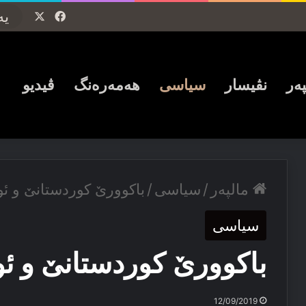
Facebook
X
پەر
نڤیسار
سیاسی
ھەمەرەنگ
ڤیدیو
مالپەر
/
سیاسی
/
باكوورێ كوردستانێ و ئو
سیاسی
باكوورێ كوردستانێ و ئو
12/09/2019