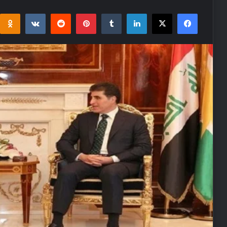
i
takte
Reddit
Pinterest
Tumblr
LinkedIn
Facebook
X