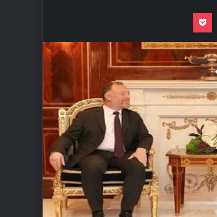
Odnoklassnik
Pocket
VKon