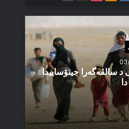
03
 د سالڤەگەرا جینۆساییدا
دا
ئێزدیان دا