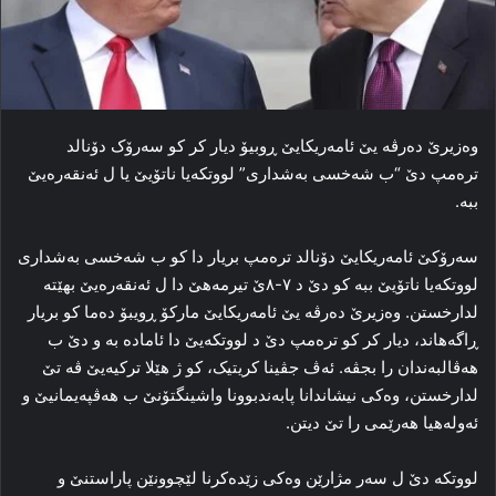
وه‌زیرێ ده‌رڤه‌ یێ ئامه‌ریکایێ ڕوبیۆ دیار کر کو سه‌رۆک دۆنالد
ترەمپ دێ “ب شه‌خسی به‌شداری” لووتکه‌یا ناتۆیێ یا ل ئه‌نقه‌رەیێ
ببه‌.
سه‌رۆکێ ئامه‌ریکایێ دۆنالد ترەمپ بریار دا کو ب شه‌خسی به‌شداری
لووتکه‌یا ناتۆیێ ببه‌ کو دێ د ۷-۸ێ تیرمه‌هێ دا ل ئه‌نقه‌رەیێ بهێتە
لدارخستن. وه‌زیرێ ده‌رڤه‌ یێ ئامه‌ریکایێ مارکۆ ڕویبۆ ده‌ما کو بریار
ڕاگەهاند، دیار کر کو ترەمپ دێ د لووتکه‌یێ دا ئاماده‌ به‌ و دێ ب
هه‌ڤالبه‌ندان را بجڤه‌. ئه‌ڤ جڤینا کریتیک، کو ژ هێلا ترکیه‌یێ ڤه‌ تێ
لدارخستن، وه‌کی نیشاندانا پابه‌ندبوونا واشینگتۆنێ ب هه‌ڤپه‌یمانیێ و
ئه‌وله‌هیا هه‌رێمی را تێ دیتن.
لووتکه‌ دێ ل سەر مژارێن وه‌کی زێده‌کرنا لێچوونێن پاراستنێ و