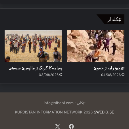
تێکلدار
ئێزدیۆ رابە ژ خەوێ
پەیامەكا گرنگ ژ مالپەرێ سبەهی
03/08/2026
04/08/2026
تێکلی :
info@sibehi.com
KURDISTAN INFORMATION NETWORK 2026
SWEDIG.SE
Facebook
X