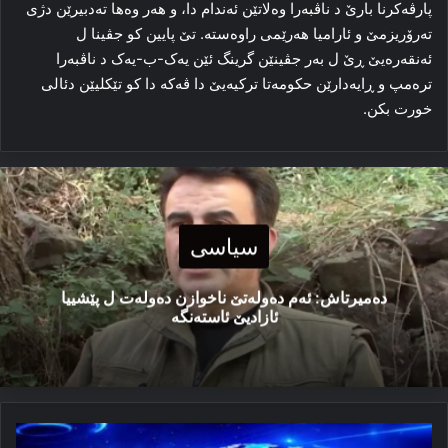
پارڤه‌کرنا بارێ د ناڤبه‌را وه‌لاتێن ئه‌ندام دا، و هه‌ر وه‌ها ته‌دبیرێن دژی
ته‌رۆریزمێ و ئارامیا هه‌رێمی راوەستە. تێ پایین کو جڤینا ل
ئه‌نقه‌رەیێ ڕێ ل به‌ر جڤینێن گرینگ ئێن یه‌ک-ب-یه‌ک د ناڤبه‌را
ترەمپ و ڕایه‌دارێن حکومه‌تا ترکیه‌یێ دا ڤه‌که‌ دا کو تێکلیێن دئالی
خورت بکن.
سیاسی
دەمیرتاش: ئەم دەولەتێ ناخوازن دەولەت ل پێشییا
ئازادیێ ئاستەنگە
کەنالێ