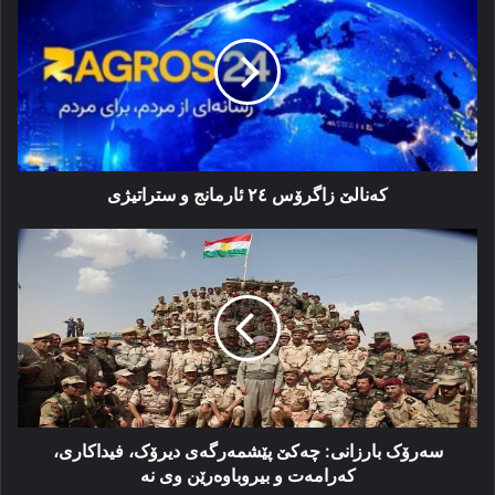
زاگرۆس
٢٤
ئارمانج
و
ستراتیژی
کەنالێ زاگرۆس ٢٤ ئارمانج و ستراتیژی
سەرۆک
بارزانی:
چەکێ
پێشمەرگەی
دیرۆک،
فیداکاری،
کەرامەت
و
بیروباوەرێن
وی
سەرۆک بارزانی: چەکێ پێشمەرگەی دیرۆک، فیداکاری،
نە
کەرامەت و بیروباوەرێن وی نە