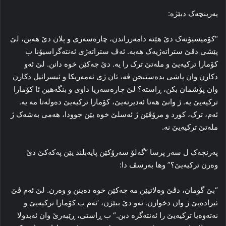
په‌رینچه‌ک دبێژه‌:
“کۆمیسیۆنه‌ک دێ هێتە دامه‌زراندن، چاره‌سه‌ری و پلان دێ هه‌بن، لێ
پێشی دڤێ ستراته‌ژیه‌ک هه‌به‌. ئه‌ڤ ستراته‌ژی ئه‌نته‌گراسیۆنا ب
کۆمارا ترکیه‌یێ و مله‌تێ ترک را یه‌. دێ چه‌کێن خوه‌ دانن. لێ ئه‌و
دکارن وان پاشی بدەستبخن ڤە، ئان ژی ئەمه‌ریکا و ئیسرائیل دکارن
وان پۆشمان بکن، ڕاسته‌؟ لێ چاره‌سه‌ریا داوی و بنگه‌هین ئا کۆمارا
ترکیه‌یێ یه‌. ژ وانێ هه‌تا ئه‌دیرنه‌یێ، کۆمارا ترکیه‌یێ ده‌وله‌تا مه‌ یه‌.
ئه‌م، ترک، کورد و مرۆڤێن ژ ئه‌سلێ خوه‌ یێن جوودا، هه‌می به‌شه‌ک ژ
مله‌تێ ترکیه‌یێ نه‌.
په‌رنچه‌ک ل سه‌ر پرسا “گه‌لۆ سه‌رۆکێن پایه‌بلند یێن پەکەکێ دێ
وەرن ترکیه‌یێ؟” وها به‌رسڤ دا:
“بێ گومان، دڤێ وه‌لاتیێن مه‌ چه‌کێن خوه‌ ده‌ینن و وه‌رن. لێ ئه‌م ڤێ
ئیراده‌یێ ژ وان دخوازن. ئه‌و دێ ببێژن، ‘ئه‌م ب کۆمارا ترکیه‌یێ و
نه‌ته‌وه‌یا ترکیه‌یێ را ئه‌نته‌گره‌ دبن.“ ب ڕاستی، ڕێبه‌رێ وان ئەبدولا