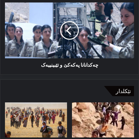
چەکدانانا
پەکەکێ
و
تێبینییەک
چەکدانانا پەکەکێ و تێبینییەک
تێکلدار