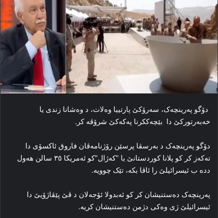
دۆگو په‌رینچه‌ک، سه‌رۆکێ پارتییا وه‌لات، د وه‌شانا زندی یا
خەبه‌رتورکێ دا بێچه‌ککرنا پەکەکێ شرۆڤه‌ کر.
دۆگو په‌رینچه‌ک د به‌رسڤا پرسێن رۆژنامەڤان فاروق ئاکسۆی دا
ته‌که‌ز کر کو پلانا کوردستانێ یا “که‌ژال”کو ئەمریکا ۳٥ سالن هه‌ول
دده‌ ب ئیسرائیلێ را ئاڤا بکه‌، تێک چوویه‌.
په‌رینچه‌ک ده‌ستنیشان کر کو ئەبدولا ئۆجەلان د ڤێ پێڤاژۆیێ دا
ئیسرائیلێ ژی وه‌کی دژمن ده‌ستنیشان کریه‌.