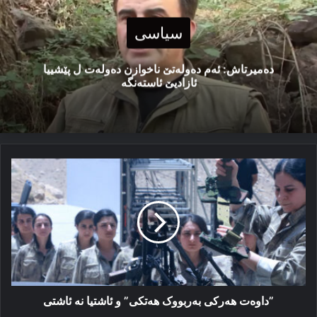
سیاسی
دەمیرتاش: ئەم دەولەتێ ناخوازن دەولەت ل پێشییا
ئازادیێ ئاستەنگە
”داوه‌ت
هه‌رکی
به‌ربووک
هه‌تکی”
و
ئاشتیا
نه‌
ئاشتی
”داوه‌ت هه‌رکی به‌ربووک هه‌تکی” و ئاشتیا نه‌ ئاشتی