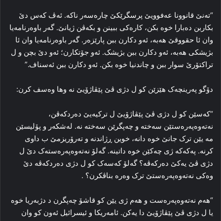
“ته‌نێ قانوونا عه‌فوویێ پرسگرێکێ چاره‌سه‌ر ناکه‌. ئه‌ڤ که‌س دێ
بکاربن ده‌بارا خوه‌ بکن، کاره‌کی ببینن و بکه‌ڤن ژیانێ. گه‌ر باوه‌رنامه‌یا
وان ئا حقووقێ هه‌به‌، ئه‌و دکارن ببن پارێزه‌ر. گه‌ر باوه‌رنامه‌یا وان ئا
بژیشکی هه‌به‌، ئه‌و دکارن ببن بژیشک. ئه‌و جۆتکارن؛ ئه‌و دێ بچن و ل
تراکتۆرێ سوار ببن و چاندنیا خوه‌ بکن. ئه‌و دکارن ببن ئه‌سناف.”
دۆگو په‌رینچه‌ک هێزێن کو ل دژی ڤێ پێڤاژۆیێ نه‌ وها وەسف کرن:
“که‌سێن کو ل دژی ڤێ پێڤاژۆیێ ل ترکیه‌یێ ده‌ردکه‌ڤن،
نه‌ته‌وه‌په‌ره‌ستێن سه‌خته‌ و چه‌پگرێن سه‌خته‌ نه‌. له‌شکه‌ر و پۆلیسێن
مه‌ یێن ترک جانێ خوه‌ دانه‌، خوین ڕژاندنه‌ و ته‌رۆریزمێ ب داوی
کرنه‌. پەکەکە ژی چه‌کێن خوه‌ داتینه‌. گه‌لۆ نه‌ته‌وه‌په‌ره‌سته‌ک دێ ل
دژی ڤێ یه‌کێ ده‌رکه‌ڤه‌؟ گه‌لۆ که‌سه‌ک کو ل دژی ده‌ردکه‌ڤه‌ دێ
وه‌کی نه‌ته‌وه‌په‌ره‌ستێ ترک وه‌ره‌ بناڤکرن؟ ‌.
“هه‌م نه‌ته‌وه‌په‌ره‌ست و هه‌م ژی یێن کو قاشۆ چه‌پگرن د دژبه‌ریا خوه‌
یا ل دژی ڤێ پێڤاژۆیێ دا یه‌کن. ئامه‌ریکا و ئیسرائیل ئه‌ون کو وان