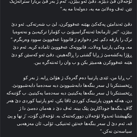
ئۆجەلان ڤێ دبێژه‌. دڤێ ئه‌و ببێژن، ‘ئه‌م ژ به‌ر ڤێ بریارا ستراته‌ژیک
تێن. ئه‌ڤ وه‌لاتێ مه‌ یه‌، ده‌وله‌تا مه‌ یه‌.”
دڤێ ئه‌ندامێن پەکەکێ بهێنە عه‌فووکرن، لێ ب شه‌رته‌کی. ئه‌و دێ
ببێژن، “ئه‌ز ئارمانجا ئه‌نته‌گراسیۆنێ ب کۆمارا ترکیه‌یێ و نه‌ته‌وه‌یا
ترک را پارڤه‌ دکم. ئه‌ز دخوازم ژ قانوونا عه‌فوویێ سوود وه‌ربگرم.“
مه‌، وه‌کی پارتییا وه‌لات، قانوونه‌ک عه‌فوویێ ئاماده‌ کریه‌. ئه‌م دێ
ڕۆژا یه‌کشه‌مێ ژ ڕایا گشتی را ڕاگەهینن. دڤێ ئه‌و که‌سێن کو دێ
هێنە عه‌فووکرن هه‌مبێز بکن و ب وان را ئه‌نته‌گره‌ ببن.
“ب ڕایا من، ئێدی پارتییا ده‌م گه‌ره‌ک ژ هۆلێ ڕابه‌. ژ به‌ر کو
ڕێخستنکرنا ل سه‌ر بنگه‌ها دابه‌شبوونێ دبه‌ سه‌ده‌ما دابه‌شبوونێ.
ڕێخستنکرنا ل سه‌ر بنگه‌ها یه‌کیتیێ دبه‌ سه‌ده‌ما یه‌کیتیێ. ب گۆتنه‌که‌
دن، هه‌که‌ هوون پارتییه‌ک کوردی ئاڤا بکن، ئه‌و پارتییا کوردی دێ هه‌ر
گاڤ بنگه‌ها جوداکاریێ پێک بینه‌. ئه‌ڤ دێ د هه‌مان ده‌مێ دا ژ
تێگهیشتنا ئەبدولا ئۆجەلان دوورکه‌تنه‌ک به‌. ئۆجەلان گۆت، ‘ژ نها و پێ
ڤه‌، ئه‌م دێ ل سه‌ر بنگه‌ها خه‌تێن ئه‌تنیکی، ئۆلی، ئان مه‌زهه‌بی
سیاسه‌تێ نه‌کن.“