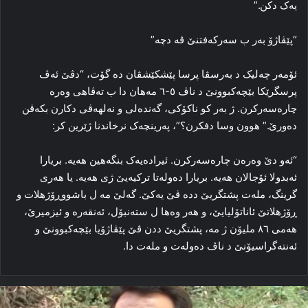
یه‌ک دکن.”
“پێڤاژۆ به‌ر ب سه‌رکه‌فتنێ ڤه‌ دچه‌”
ئۆمه‌ر چه‌لیک د به‌رسڤا پرسا پێشکێشڤان ده‌ گۆت، “دڤێ ئه‌ڤ
پرسگرێکا بێچه‌کبوونێ د ناڤ ٥-٦ مه‌هان دا ب ته‌ڤاهی وه‌ره‌
چاره‌سه‌رکرن. ژ به‌ر کو ناکۆکی، گه‌نده‌لی و نه‌لهه‌ڤی دکارن بکه‌ڤن
ده‌ورێ.” هوون وسا دفکرن؟”، په‌رینچه‌ک نرخاندنا ژێرین کر:
“ئه‌و دێ وه‌ره‌ن چاره‌سه‌رکرن. ئیراده‌یه‌ک بنگه‌هین هه‌یه‌. بریارا
ئەبدولا ئۆجالان هه‌یه‌. بریارا ده‌وله‌تا ترکیه‌یێ ژی هه‌یه‌. یا هه‌ری
گرینگ، مله‌ت پشتگریێ دده‌ ڤێ یه‌کێ. گه‌لێ مه‌ ل باشووڕۆژهلات و
ڕۆژهلاتێ ئاناتۆلیایێ، و هه‌ر وه‌ها ل سته‌نبۆل، ئه‌نقه‌ره‌ و ئیزمیرێ،
هه‌می ۸٦ ملیۆن ژ مه‌، پشتگریێ ددن ڤێ پێڤاژۆیا بێچه‌کبوونێ و
ئه‌نته‌گراسیۆنێ د ناڤ ده‌وله‌ت و مله‌ت دا.