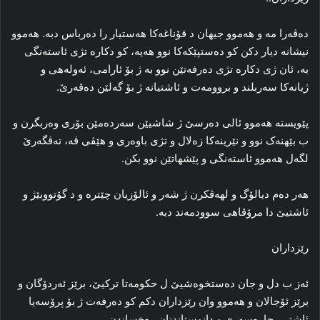
دەڤەرا مە و ھەموو جیھان د قۆناغەکا ھەستیار را دەرباس دبە. ھەموو
نیشانە دیار دکن کو دەستپێکەکا نوو ھەیە، کو دکارە تژی ئاستەنگی
بە، ئان ژی دکارە تژی دەرفەتێن نوو بە ژ بۆ ئارامی، ئەولەھی و
ژیانەکا سەربلند و بروومەت و ئاشتیانە ژ بۆ گەلێن دەڤەرێ.
پێویستە ھەموو ئالی دەرسێ ژ شاشیێن سەردەمێن بۆری وەربگرن و
ب بێھنەک نوو و نێرینەکا زەلال و تژی باوەری و ھێڤی ڤە، تەڤگەرێ
لگەل ھەموو ئاستەنگی و پێشھاتێن نوو بکن.
ھەر دەم دیالۆگ و لھەڤکرن ژ شەر و ئالۆزیان چێترە و د گۆتووبێژ و
ئاشتیێ دا مرۆڤاھی سوودمەند دبە.
رێزداران
ئەز ب دل و جان دەستخوەشیێ ل حکومەتا ترکیێ، برێز ئەردۆگان و
برێز ئۆجالان و ھەموو وان رێزداران دکم کو دەرفەت ژ بۆ پرۆسەیا
ئاشتی، چارەسەری و دانوستاندنان رەخساندن.