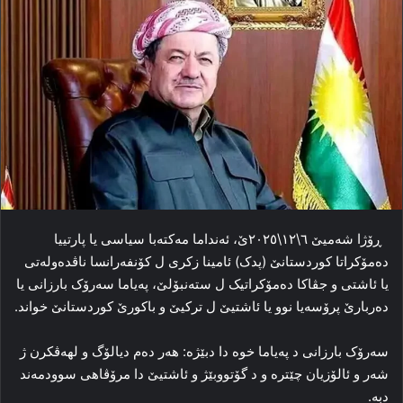
ڕۆژا شه‌میێ ٦\١٢\٢٠٢٥ێ، ئه‌نداما مه‌کته‌با سیاسی یا پارتییا
ده‌مۆکراتا کوردستانێ (پدک) ئامینا زکری ل کۆنفه‌رانسا ناڤده‌وله‌تی
یا ئاشتی و جڤاکا ده‌مۆکراتیک ل سته‌نبۆلێ، په‌یاما سه‌رۆک بارزانی یا
ده‌ربارێ پرۆسه‌یا نوو یا ئاشتیێ ل ترکیێ و باکورێ کوردستانێ خواند.
سەرۆک بارزانی د په‌یاما خوه‌ دا دبێژە: ھەر دەم دیالۆگ و لھەڤکرن ژ
شەر و ئالۆزیان چێترە و د گۆتووبێژ و ئاشتیێ دا مرۆڤاھی سوودمەند
دبە.