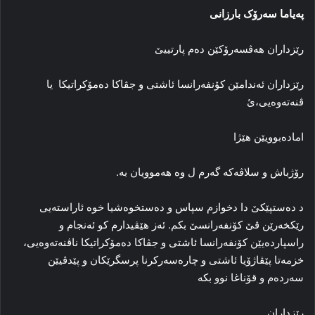
پەیاما سەرۆک بارزانی
رێزداران ھەڤسەرۆکێن دەم پارتییێ
رێزداران ئەندامێن کۆنفەرانسا ئاشتی و جڤاکا دەمۆکراتیکا یا
ڤنەتەوەیی،ئ
امادەبوویێن ھێژا
رۆژباش و سلاڤەکە گەرم ل وە ھەموویان بە.
د دەستپێکێ دا دخوازم سپاس و دەستخوەشیا خوە ئاراستەیی
رێکخەرێن ڤێ کۆنفەرانسێ بکم. ئەز ھێڤیدارم کو ئەنجام و
راسپاردەیێن کۆنفەرانسا ئاشتی و جڤاکا دەمۆکراتیکا ناڤنەتەوەیی،
خزمەتا پێڤاژۆیا ئاشتی و چارەسەرکرنا پرسگرێکان و پێدڤیێن
سەردەم و قۆناغا نوو بکە
رێزداران..