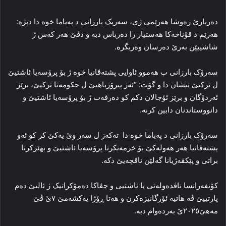
دەربارێ رەوشا هەرێمی ژی، سەرپک بارزانی د پەیاما خوە دا دبژە:
هه‌رێم د قۆناخه‌کا‌ هه‌ستیار را ده‌رباس دبه‌ و دڤێ هه‌ر که‌س ژ
شاشییێن به‌رێ ده‌رسان وه‌ربگره.
سه‌رۆک بارزانی ب هه‌موو ئاوایی پشته‌ڤانیا خوه‌ ژ بۆ پرۆسه‌یا ئاشتیێ
ل ترکیێ نیشان دا و گۆت: “ئه‌ز پیرۆزباهیێ ل حکومه‌تا ترکیێ، برێز
ئه‌ردۆگان و برێز ئۆجالان دکم کو ده‌رفه‌ت ژ بۆ پرۆسه‌یا ئاشتیێ و
دانووستاندنان دابین کرنه‌.
سه‌رۆک بارزانی د پەیاما خوە دا ته‌که‌ز ل سه‌ر وێ یه‌کێ کر کو ئه‌و
پشته‌ڤانیا هه‌ر هه‌وله‌کێ بۆ خزمه‌تکرنا پرۆسه‌یا ئاشتیێ و بهێزکرنا
براتی و پێکڤه‌ژیانا گه‌لێن ناڤچه‌یێ دکە.
کۆنفه‌رانسا ناڤده‌وله‌تی یا ئاشتیی و جڤاکا ده‌مۆکراتیک ژ ئالیێ دەم
پارتییێ ڤه‌ هاتیە ئۆرگانیزه‌کرن و هه‌تا ڕۆژا یه‌کشه‌مێ ۷ێ ڤێ
مەهێ٢٠٢٥ێ به‌رده‌وام دبە.