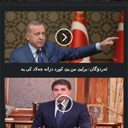
ئەردۆگان:
برایێ
من
یێ
کورد
دزانە
جەلاد
کی
یە
ئەردۆگان: برایێ من یێ کورد دزانە جەلاد کی یە
پەیاما
نێچیرڤان
بارزانی
بۆ
کۆنفەرەنسا
ستەنبۆلێ:
دیتنا
مه‌