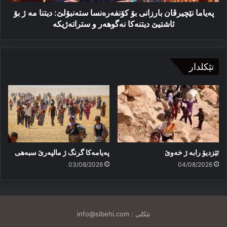
ژ
بۆ
پەیاما نێچیرڤان بارزانی بۆ کۆنفەرەنسا ستەنبۆلێ: دیتنا مه‌ ژ بۆ
ئاشتیێ‌
ئاشتیێ‌ دیتنه‌کا‌ نه‌گوهه‌ر و ستراته‌ژیکه
دیتنه‌کا‌
نه‌گوهه‌ر
و
ستراته‌ژیکه
تێکلدار
ئێزدیۆ رابە ژ خەوێ
پەیامەكا گرنگ ژ مالپەرێ سبەهی
03/08/2026
04/08/2026
تێکلی :
info@sibehi.com