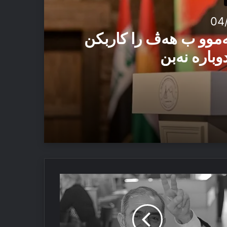
04
ەموو ب هەڤ را کاربکن
وبارە نەبن
 ئەڤ تاوان دوبارە نەبن
نەرمەند
یتۆجان
غەرا
ویێ