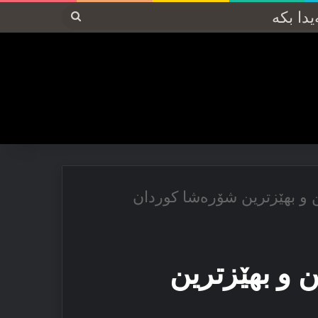
پەیدا
بکە
 و بهێزترین شۆرەشا کوردان
 و بهێزترین