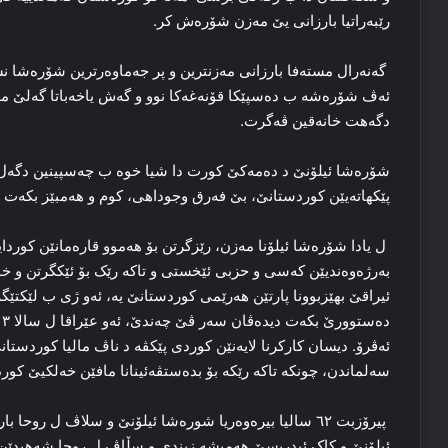
رێبەراتیا بارزانی یێ مەزن شۆرەش کر.
گەنەرال مستەفا بارزانی مەزنترین و پر جەماوەرترین شۆرەشا نشت
ئەڤ شۆرەشە ب دەسپێکا قۆنەغەکا نوو و گەش یاخەباتا گەلێ مە د
دگەهت خانەقین ڤەگرت.
شۆرەشا ئیلۆنێ د دەمەکێ کورت دا شیا خوە ب چەسپینین دگەل ه
پێکهاتەیێن کوردستانێ، بێ فەرق وجوداهی، کوم و هەمبێز بکەت و
ل یادا شۆرەشا ئیلۆنا مەزن، رێزگرتن بۆ هەموو قارەمانێن کوردا
بەرژەوەندیێن کەسی و حزبی ئێخستی و تاكه‌ رێک بۆ ئێکگرتن و خۆ
ئیراقێ بهێزبوونا پارتێن هه‌رێمی كوردستانێ یە، ئەو ژی ب لێكتێگه
ئەڤرۆ. دیسان كارکرنا لایەنێن کوردی پێكڤە د ناڤ مالیا كوردستانێ
سه‌لماندن، چونکە تاکە رێکە بۆ بدەستڤەئینانا مافێن خه‌لكیێ كور
پیرۆزبت ٦۲ سالیا بیرەوەریا شورەشا ئیلۆنێ و سلاڤ ل روح
ئیلۆنێ و کاک ئیدریسێ هەمیشە زیندی و سڵاڤ ل روحا شەهیدێ