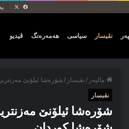
Facebook
X
پەر
نڤیسار
سیاسی
ھەمەرەنگ
ڤیدیو
مالپەر
/
نڤیسار
/
شۆرەشا ئیلۆنێ مەزنترین
نڤیسار
شۆرەشا ئیلۆنێ مەزنترین
شۆرەشا کوردان