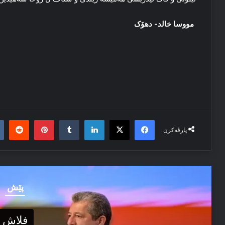
مووسا خالد- دهۆک
it
nterest
Tumblr
LinkedIn
Facebook
X
پارڤەکرن
پێش
فلاش