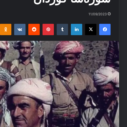
11/09/2023
i
takte
Reddit
Pinterest
Tumblr
LinkedIn
Facebook
X