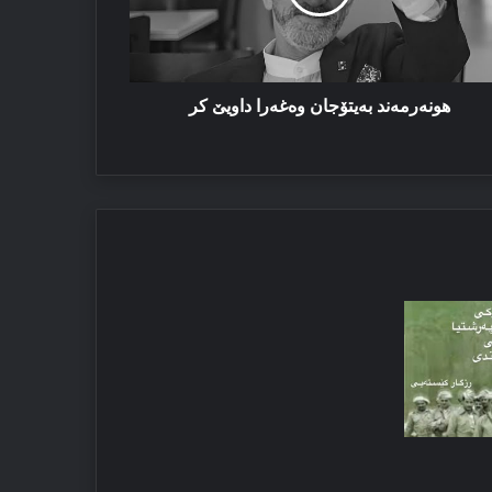
هونەرمەند بەیتۆجان وەغەرا داویێ کر