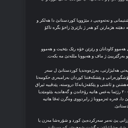
یمانی و نەتەوەیی د مێژوویا کوردستانێ دا هەلکر و
هێتە هژمارتن کو هەر ژ باژێرێ زاخۆ بگرە تاکۆ
ەموو کاودانان و رێزێن خۆە رێک بێخیت و هەموو
 بەرگێرییێ ژ ماف و هەبوونا مللەتێ مە بکەت.
یەتی هەلبژارتی، بەرژەوەندیا کوردستانێ ل سەر
شگوزه‌رانی و پێشكەفتنا کوردان بەرامبەری حکومەتا
‌هشتن و ئاشتی و پێكڤەژیانەکا دروستە، پێدڤییه‌ ئیراق
ده‌ستوورێ بكەت دیدەڤان سەر ڤێ چەندێ، ئه‌و عێراقا ل سالا ۲۰۰۳ رژێما بەعس هاتیە رۆخاندن و گەهاندیە بێئومێدیا
 دا، فەرە ئه‌زموونا ژ رابردووی وەگرن ئەڤا هاتیە
دستانێ.
ا بارزانی یێ نه‌مر سەرکردەیێ كورد و شۆرەشا مه‌زن یا
ن شۆرەشا ئیلۆن و گشت شه‌هیدێن كوردستانێ