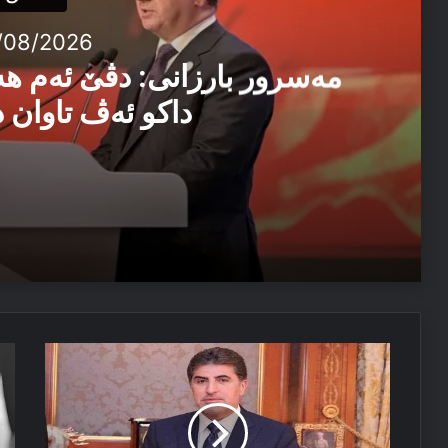
/08/2026
مەسرور بارزانی: دڤێ ئەم ه
داکو ئەڤ تاوان د
04/08/2026
مەسرور بارزانی: دڤێ ئەم هەموو ب هەڤ را کاربکن داکو
04/08/2026
په‌یاما
هو
ئێزدیۆ رابە ژ خەوێ
سه‌رۆک
بە
نێچیرڤان
وە
بارزانی
دا
ب
کر