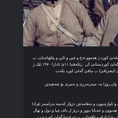
پێکر، ملەتێ کورد ژ هەموو تەخ و چین و ئاین و پێکهاتەیان، ب
سەرۆکاتیا گەنەرال مستەفا بارزانی شەر بۆ بدەستڤەئینانا مافێ گەلێ کوردستانێ کر، رێکەفتنا ۱۱ێ ئادارا ۱۹۷۰ ئێک ژ
ێ (ئیعترافێ) ب مافێ گەلێ کورد بکەت.
ا وان روژا یە، سەربەرزی و نەمرى بۆ شەهيدێن
سەرەرای وان نەخوشی و ئاوارەبوون و نەهامەتێن دژۆار کەتینە بەرامبەر ئێرادا
بوون و خەباتا دوور و درێژ ل ناڤ چیا و دول و نهال
ۆژا ئارام و ئاڤەدان، ب ئیرادەیا گەلێ کورد و ب