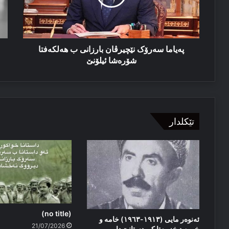
هەلکەفتا
شۆره‌شا
ئیلۆنێ
په‌یاما سه‌رۆک نێچیرڤان بارزانی ب هەلکەفتا
شۆره‌شا ئیلۆنێ
تێکلدار
(no title)
ئەنوەر مایی (١٩١٣-١٩٦٣) خامە و
21/07/2026
خوین د خزمەتا کوردستانێ دا