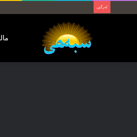
لەزگین
مال