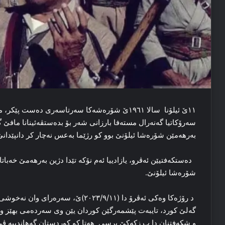
١١ێ ئیلۆنا سالا ۱۹٦۱ێ شۆرەشەکا سەرتاسەری دەست 
بەرهەمێن شۆرەشا ئیلۆنێ بوو کو رژێما بەعس نەچار کر دانپێدان
دەستکەفتیێن ئەڤرو، یازادییا ئەم نۆکە تێدا دژین بەرهەمێ خەبات
شۆرەشا ئیلۆنێ.
د رۆژەکا وەکی ئەڤرۆ دا (٢٠٢٣/٩/١١)ێ، 
گەلێ کورد، تایبەت پێشمەرگێن کوردان یێن وی سەردەمی بهێز و هە
و شکەفتنان دا ب زکەکێ برسی هەتا کو کوردستان گەهاندییە ڤێ ر