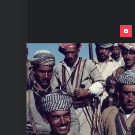
Odnoklassnik
Pocket
VKon