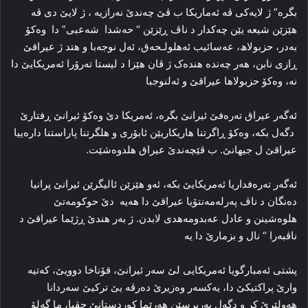
بگرە” ژ لایه‌کی ڤه‌ ئه‌ماریکا ب ڤێ چه‌ندێ نه‌رازیه‌ ، ژ لایێ دی ڤه‌
هێزێن شیعە یێن چه‌کدار د ناڤ ڕێزێن “ حه‌شدا شەعبی” دا وه‌کۆ
به‌در، حزبولاھ، عه‌سائیب ئه‌هلولـحه‌ق، ئه‌ل نوجه‌با و هتد ژ عیراقێ
ڕازی نابن، هه‌ر چه‌نده‌ هنده‌ک ژ ڤان هێزا د لیستا تەرۆرا ئه‌مریکایێ دا
نه‌، وه‌کۆ حزبولاھا عیراقێ و ئه‌لنوجبا
ئه‌گه‌ر عیراق تەرەفێ ئیرانێ بگرە، ئه‌مریکا دێ وه‌کۆ ئیرانێ ڕفتارێ
دگه‌ل بکە، وه‌کۆ ڕاگرتنا هاریکاریێن ئابۆری و هلگرتنا پاراستنا داره‌ییا
عیراقێ ل جیهانێ. ب ڤێچه‌ندێ عیراق هلدوه‌شێت.
ئه‌گه‌ر ته‌ره‌فداریا ئه‌مریکایێ بکە، ئه‌و هێزێن ئالیگرێن ئیرانێ پرانیا
ده‌نگان د ناڤ پەرلەمەنتۆیا عیراقێ دا ھەیە ‌ دێ حوکومه‌تێ
هلوه‌شینن و عادل عەبدومه‌هدی لابدن. ژ به‌ر هندێ ڕژێما عیراقێ د
ناڤبه‌را “ نال و بزمارێ دا یه‌
پشتی ئەمبارگویا ئەمریكایی لئ سەر ئیرانێ، قۆناخا دوویێ، كەتیە
وارێ پراكتیكێ دا، یەكسەر وەزیرێ دەرڤە یێ تركیێ سەردانا
ھەولێرێ كر و دگەل بەرپرسێن ھەرێما كوردستانێ جڤیا، ما گەلۆ