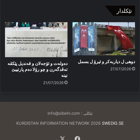
تێکلدار
دوهی ل دیاربەکر و ئیرۆ ل بسمل
دەولەت و ئۆجەلان و قەندیل پێکڤە
27/07/2026
تەڤدگەرن و چو رۆلا دەم پارتییێ
نینە
21/07/2026
تێکلی :
info@sibehi.com
KURDISTAN INFORMATION NETWORK 2026
SWEDIG.SE
Facebook
X