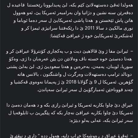
هه‌ولدا ئه‌ڤێ ده‌ستهه‌لاتێ کێم بکە، لێ په‌یدابوونا رێخستنا قاعیده‌ ل
ده‌ڤه‌رێن سنه‌ نشین و دژاتیا وان به‌رامبه‌ر ئه‌مریکا یێ، ئه‌و هه‌وول
ھاتن پاش ئێخستن و ھەتا پاشی ئەمریكایێ ل سەر دەما ئوباما و
نوری مالكیێ د سالا 2011 ێ دا رێكەفتنا سراتیژی ئیمزا كر و
لەشكەرێ ئەمریكایێ خوە ژ عیراقێ ڤەكێشا:
– ئیرانێ مفا ژ وێ ڤالاھیێ دیت و ب یەکجاری كۆنترۆلا عیراقێ کر و
ھەتا ده‌ستێ خوە خستە ناڤ وه‌لاتێن دن یێن عه‌ره‌بان دا ژی، وه‌کۆ
سوریا، لوبنان، یه‌مه‌ن، به‌حره‌ین و هه‌تا سعودیێ ژی. لێ بەلێ پشتی
دونالد ترامپ ده‌ستهه‌لات وه‌رگرت ل واشنگتون ، بالانس هاته‌
گۆھرین. ئه‌مریکا ل 9 ێ گۆلانا 2018 ێ ژ په‌یمانا نه‌وه‌وی ڤه‌كشیا و
چه‌ند قووناخێن ئه‌مبارگۆیێ ل سه‌ر ئیرانێ سه‌پاندن.
عیراق دێ چاوا بكاربە ئەمریكا و ئیرانێ رازی بكە و د ھەمان دەمێ دا
ئەمریكا دێ چاوا بكاربە عیراقێ نەچار بكە كە پێگیریێ ب ئابلوقەیا ل
سەر ئیرانێ بكە، عەلی بەلو دبێژە:
– ئه‌ڤرۆ عیراق د ڕه‌وشه‌کا خراب دایه‌، هه‌ول ددە “ داری د نیڤێرێ