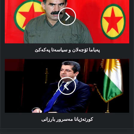
و
سیاسەتا
پەكەكێ
پەیاما ئۆجەلان و سیاسەتا پەكەكێ
كورتەژیانا
مەسرور
بارزانی
كورتەژیانا مەسرور بارزانی