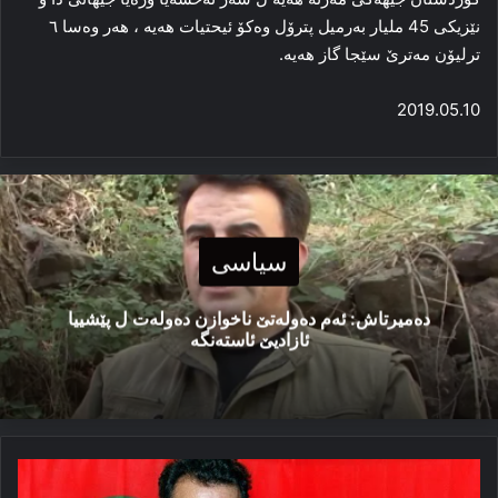
نێزیكی 45 ملیار به‌رمیل پترۆل وه‌کۆ ئیحتیات هه‌یه‌ ، هه‌ر وه‌سا ٦
ترلیۆن مه‌ترێ سێجا گاز هه‌یه‌.
2019.05.10
سیاسی
دەمیرتاش: ئەم دەولەتێ ناخوازن دەولەت ل پێشییا
ئازادیێ ئاستەنگە
پەیاما
ئۆجەلان