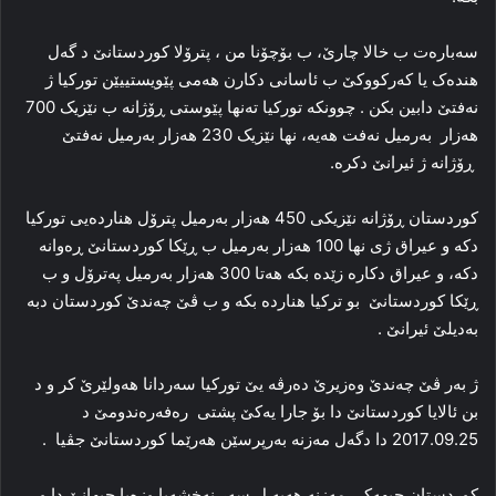
سه‌باره‌ت ب خالا چارێ، ب بۆچۆنا من ، پترۆلا کوردستانێ د گه‌ل
هنده‌ک یا که‌رکووکێ ب ئاسانی دکارن هه‌می پێویستییێن تورکیا ژ
نه‌فتێ دابین بکن . چوونکه‌ تورکیا ته‌نها پێوستی ڕۆژانه‌ ب نێزیک 700
ھەزار به‌رمیل نه‌فت هه‌یه‌، ‌نها نێزیک 230 هه‌زار به‌رمیل نەفتێ
ڕۆژانه‌ ژ ئیرانێ دكرە.
کوردستان ڕۆژانه‌ نێزیکی 450 هه‌زار به‌رمیل پترۆل هنارده‌یی تورکیا
دکە و عیراق ژی نها 100 هه‌زار به‌رمیل ب ڕێکا کوردستانێ ڕەوانه‌
دکە، و عیراق دکارە زێده‌ بکە هه‌تا 300 هه‌زار به‌رمیل په‌ترۆل و ب
ڕێکا کوردستانێ بو تركیا هنارده‌ بکە و ب ڤێ چه‌ندێ کوردستان دبە
به‌دیلێ ئیرانێ .
ژ به‌ر ڤێ چه‌ندێ وه‌زیرێ ده‌رڤه‌ یێ تورکیا سه‌ردانا هه‌ولێرێ کر و د
بن ئالایا کوردستانێ دا بۆ جارا یه‌کێ پشتی رەفەرەندومێ د
2017.09.25 دا دگەل مەزنە بەرپرسێن ھەرێما كوردستانێ جڤیا .
کوردستان جیهه‌کی مه‌زنه‌ هه‌یه‌ ل سەر نەخشەیا وزه‌یا جیهانێ دا و