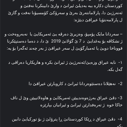
كوردستان دكارە ببە بەدیلێ ئیرانێ د وارێ دابینكرنا نەفتێ و
ئەنەرژیێ دا، پارلامانتەرێ بەرێ و سەرۆكێ كۆمسیۆنا نەفت و گازێ
ل پارلامەنتۆیا عیراقێ دبێژە:
– سه‌ردانا مایک پۆمپۆ، وەزیرێ دەرڤە یێ ئەمریكایێ یا نه‌به‌روه‌خت و
ژ نشکاڤه‌ بۆ به‌غدایێ د 7 ێ گۆلانێ 2019 ێ دا، د ده‌ما ده‌ستپێکرنا
قووناخا دویێ یا ئه‌مبارگۆیێ ل سه‌ر عیراقێ ژ به‌ر چه‌ند ئه‌گه‌را بۆ یه‌:
۱- نابە عیراق وزه‌یێ/ئەنەرژیێ ژ ئیرانێ بکرە و هاریکاریا ده‌راڤی د
گه‌ل بکە.
2- نه‌هێلانا ده‌ستێوه‌ردانا ئیرانێ د کاروبارێن عیراقێ دا
3- دڤێ عیراق به‌رژه‌وه‌ندییێن ئه‌مریکایێ و هاوه‌لاتییێن وێ ل ناڤ
خاکا خوه‌ ژ ته‌ره‌فدارێن ئیرانێ و ئیرانیان بپارێزە
4- دڤێ عیراق د ڕێکا کوردستانێ ڕا پترۆلێ ژ بۆ تورکیایێ دابین
بکە.