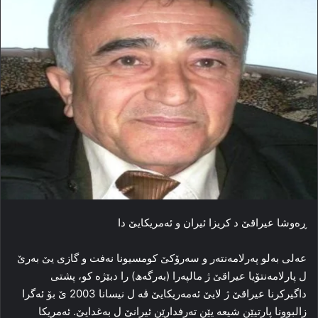
ڕه‌وشا عیراقێ د کریزا ئیران و ئه‌مریکایێ دا
عەلی بەلو پەرلامەنتەر و سەرۆكێ كومسیونا نەفت و گازی یێ بەرێ
ل پارلامەنتۆیا عیراقێ ژ مالپەرا (بەرگەھ) را دبێژە كو، پشتی
داگیرکرنا عیراقێ ژ لایێ ئه‌مه‌ریکایێ ڤه‌ ل نیسانا 2003 ێ بۆ ئه‌گرا
زالبوونا پارتیێن شیعە یێن ته‌رفدارێن ئیرانێ ل به‌غدایێ. ئه‌مریکا