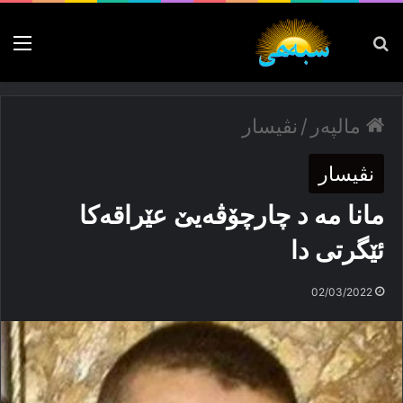
پەیدا بکە
nu
مالپەر
/
نڤیسار
نڤیسار
مانا مە د چارچۆڤەیێ عێراقەکا
ئێگرتی دا
02/03/2022