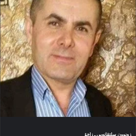
زەنوون سلێڤانەیی ـ زاخۆ