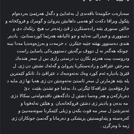
سەبارەت حکومەتا ناڤەندی ل بەغدایێ و دگەل هەرێمێ بەردەوام
پێکول وبزاڤا دکەت کو هەمی داهاتیێن پترولێ و گومرك و فروکخانە و
خالێن سنوری بێنە رادەستکرن ژ ڤێ زێدەتر ب هیچ رێکەك دی و
دستووری و فیدرالی نەدایە و چو ئالیانڤە هەرێما کوردستانێ، یادیتر
هندی دەستوور بهێتە جێبە جێکرن د خزمەت و بەرژەوەندیا مەدا نینە
چونکە هەگەر نە ل دووڤ برگەیێن دستوورەکی یاسایێ راست
ودروست بیت هەرێم نکارن ب درستی رازی ببن ل سەر هندەك
مەرجێن عێراقێ و رادەستکرنا پترولێ و گەلەك تشتێن دن ژی. ل
ڤێرێ یادیارە ئەم کورد وەك نەتەوەیەك د عێراڤێ دا، ئانکو کێمترین
پلە بێتە هژمارتن ل سەر ئاستێ نەتەوەیێن دن ژی هەیا نها ژی مایە د
چارچۆڤەیێ عێراقەکا ئێگرتی دا، بەغدا چو تشتێ بڤێت دێ
دەربازکەن و هەر وەسا دشێن ل دادگەهێن ناڤدەولەتی سکالا دژی
مە بدەن و یادیتر ژی دشێن فروکخانەیان و هێلێن تەلەفونا و
ئەنترنێتێ ل سەر مە قوت بکەن و ژبلی کێمکرنا سوتەمەنیێ و
کەرەستە و پێداویستیێن پزیشکی و دەرمانا و گەنمێ جوتکاران ژی
ژمە نا وەرگرن .