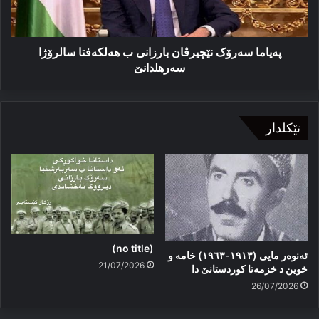
سالرۆژا
سەرهلدانێ
پەیاما سەرۆک نێچیرڤان بارزانی ب هەلکەفتا سالرۆژا
سەرهلدانێ
تێکلدار
(no title)
ئەنوەر مایی (١٩١٣-١٩٦٣) خامە و
21/07/2026
خوین د خزمەتا کوردستانێ دا
26/07/2026