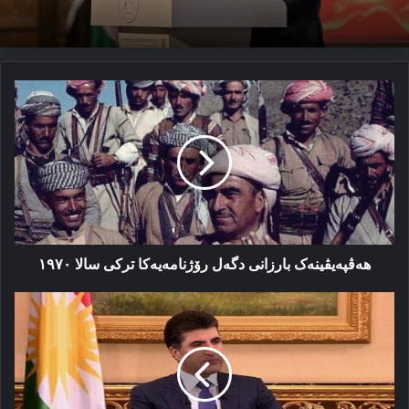
هەڤپەیڤینەک
بارزانی
دگەل
رۆژنامەیەکا
ترکی
سالا
١٩٧٠
هەڤپەیڤینەک بارزانی دگەل رۆژنامەیەکا ترکی سالا ١٩٧٠
پەیاما
سەرۆک
نێچیرڤان
بارزانی
ب
هەلکەفتا