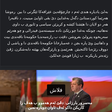
بەلێ یادیارە هندی ئەم د چارچۆڤەیێ عێراقەکا ئێگرتی دا بین رەوشا
ھەرێما کوردستانێ دگەل بەغدایێ دێ بڤی ئاوایێ مینیت. د ناڤبەرا
ھەر دو لایان دا هێشتا کێشە و کریزێن سیاسی و ئابوری ب داوی
نەهاتیە، چونکە بەغدا چو رێکێ نادە سیستەمێ فیدرالی و چو هەرێم
سەربخوە پترولێ بفروشن دڤێت ب رازەمەندیا حکومەتا ناڤەندی بیت
و داهاتیێ وێ پارە بچن د عەمبارخانا حکومەتا ناڤەندی دا و پاشی ل
دووڤ رێژەیا ئاکنجیێن هەرێمێ و پارێزگەهان بهێتە دابەشکرن. ژڤێ
زێدەتر یاریکرنە ب ژیارا قویتێ خەلکێ.
فلاش
مەسرور بارزانی: دڤێ ئەم هەموو ب هەڤ را
کاربکن داکو ئەڤ تاوان دوبارە نەبن