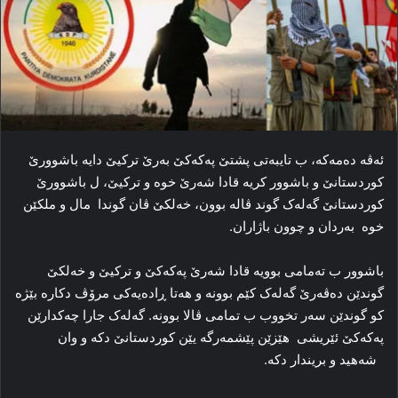
ئه‌ڤه‌ ده‌مه‌که‌، ب تایبه‌تی پشتێ پەکەکێ به‌رێ ترکیێ‌ دایە باشوورێ
کوردستانێ و باشوور کریە قادا شه‌رێ خوه‌ و ترکیێ‌، ل باشوورێ
کوردستانێ گه‌له‌ک گوند ڤاله‌ بوون، خه‌لکێ ڤان گوندا مال و ملکێن
خوه‌ به‌ردان و چوون باژاران.
باشوور ب ته‌مامی بوویه‌ قادا شه‌رێ پەكەكێ و تركیێ و خەلكێ
گوندێن ده‌ڤه‌رێ گه‌له‌ک کێم بوونه‌ و هه‌تا ڕاده‌یه‌کی مرۆڤ دکاره‌ بێژه‌
كو گوندێن سەر تخووب ب تمامی ڤالا بوونە. گه‌له‌ک جارا چه‌کدارێن
پەکەکێ ئێریشی هێزێن پێشمه‌رگه‌ یێن كوردستانێ دكە و وان
شه‌هید و بریندار دکە.