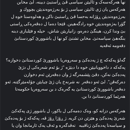
نها هه‌رکه‌سه‌ک و ئالیێن سیاسی ڤێ ڕاستیێ دبینه‌، لێ مخابن
هه‌رکه‌س یان ژی ئالیێن سیاسی ژ بۆ بەرژەوەندیێن بچووك و
به‌رژه‌وه‌ندیێن ڕۆژانه‌ به‌حسا ڤێ ڕاستیێ ناکن و هه‌لوه‌ستا خوه‌ ل
گۆرا به‌ژه‌وه‌ندیێن خوه‌ رادگەھینن. ڤێجا ده‌ما ل ده‌ڤه‌ره‌کی ڕاستی
بێ وندا کرن، ھینگێ ده‌ره‌و، زانیاریێن شاش، حیله‌ و فێلبازی دبنه‌
بنگه‌هێ سیاسه‌تێ. مخابن تشتێ كو نها ل باشوورێ کوردستانێ
دقەومە ئه‌ڤەیە‌
گەلۆ پەکەکە چ ژ پەدەکێ و سه‌روه‌ریا باشوورێ کوردستانێ دخوازه‌؟
پەکەکە د داخوویانیێن خوه‌ دا‌ دبێژه‌ “ژ بۆ ئه‌م شه‌ره‌کی ل دژێ
پەدەکێ نه‌کن، دڤێ‌ پێشمه‌رگه‌ ژ وان ده‌ڤه‌رێن ئه‌م دخوازن
ده‌رکه‌ڤن”. لێ ئه‌و ده‌ڤه‌ر نه‌ شرنه‌خ یان ژێ چیایێن جۆله‌مێرگێنه‌. ئه‌و
ده‌ڤه‌ر باشوورێ کوردستانێ یه‌ گه‌ره‌ک د بن سه‌روه‌ریا حکومه‌تا
هه‌رێما کوردستانێ دا‌ بن.
هه‌رکه‌س دزانه‌ کو، وه‌ک ده‌مه‌کی ل باکور، ل باشوور ژی پەکەکێ
شه‌رێ پەدەکێ و هێزێن دن کریه‌. ژ ڕۆژا ڕۆژ ڤه‌، پەکەکە ژ بۆ پەدەکێ
و سیاسه‌تا پەدەکێ ژناڤببە‌ ته‌ڤدگه‌ره‌ و ئه‌ڤ یه‌ک ئارمانجا وان یا