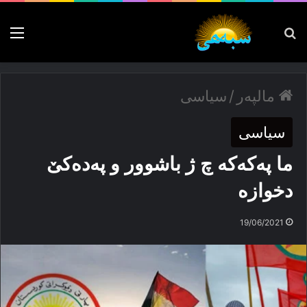
پەیدا بکە
nu
مالپەر
/
سیاسی
سیاسی
ما پەكەكە چ ژ باشوور و پەدەكێ
دخوازە
19/06/2021