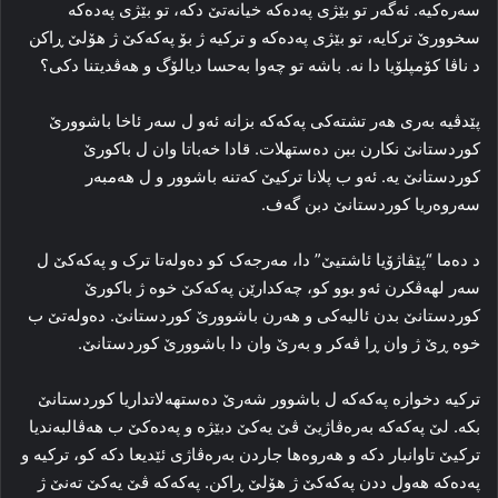
سه‌ره‌کیه‌. ئه‌گه‌ر تو بێژی پەدەکە خیانه‌تێ دکه‌، تو بێژی پەدەکە
سخوورێ ترکایه‌، تو بێژی پەدەکە و ترکیه‌ ژ بۆ پەکەکێ ژ هۆلێ‌ ڕاکن
د ناڤا کۆمپلۆیا دا نه‌. باشه‌ تو چه‌وا‌ به‌حسا دیالۆگ و هه‌ڤدیتنا دکی؟
پێدڤیە به‌ری هه‌ر تشته‌کی پەکەکە بزانه‌ ئه‌و ل سه‌ر ئاخا باشوورێ
کوردستانێ نکارن ببن ده‌ستهلات. قادا خه‌باتا وان ل باکورێ
کوردستانێ یه‌. ئه‌و ب پلانا ترکیێ که‌تنه‌ باشوور و ل هەمبه‌ر
سه‌روه‌ریا کوردستانێ دبن گەف.
د ده‌ما “پێڤاژۆیا ئاشتیێ” دا‌، مه‌رجه‌ک کو ده‌وله‌تا ترک و پەکەکێ ل
سه‌ر لهه‌ڤکرن ئه‌و بوو کو، چه‌کدارێن پەکەکێ خوه‌ ژ باکورێ
کوردستانێ بدن ئالیه‌کی و هه‌رن باشوورێ کوردستانێ. ده‌وله‌تێ ب
خوه‌ ڕێ ژ وان ڕا‌ ڤه‌کر و به‌رێ وان دا باشوورێ کوردستانێ.
ترکیه‌ دخوازه‌ پەکەکە ل باشوور شه‌رێ ده‌ستهەلاتداریا کوردستانێ
بکه‌. لێ پەکەکە به‌ره‌ڤاژیێ ڤێ یه‌کێ دبێژه‌ و پەدەکێ ب هه‌ڤالبه‌ندیا
ترکیێ تاوانبار دکه‌ و هه‌روه‌ها جاردن به‌ره‌ڤاژی ئێدیعا دکه‌ کو، ترکیه‌ و
پەدەکە هه‌ول ددن پەکەکێ ژ هۆلێ‌ ڕاکن. پەکەکە ڤێ یه‌کێ ته‌نێ ژ