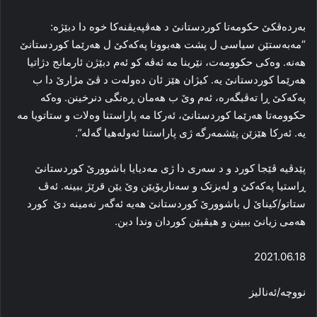
به‌رده‌ڤکێ حکومه‌تا کوردستانێ د هه‌ڤپه‌یڤنه‌کا خوه‌ دا‌ دبێژه‌:
“مه‌به‌ستێن سیاسی ل پشت هه‌بوونا پەکەکێ ل هه‌رێما کوردستانێ
هه‌نه‌. وه‌کی حکوومه‌ت، نێرینا مه‌ ئه‌ڤه‌ کو ئه‌م دبێژن ئارمانج دژاتیا
هه‌رێما کوردستانێ یه‌. کیژان هێز ئان ده‌وله‌ت د ڤێ مژارێ دا‌ ب
پەکەکێ ڕا‌ ته‌ڤبگه‌ره‌، ئه‌م وێ ب هه‌مان ڕه‌نگی دنرخینن. وه‌که‌
حکوومه‌تا هه‌رێما کوردستانێ، ئه‌رکا مه‌ پاراستنا وه‌لات و ستاتویا مه‌
یه‌. ئه‌رکا هێزێن پێشمه‌رگه‌ ژی پاراستنا ئه‌وله‌هیا گه‌له”‌.
پێدڤیە ڤێجا کورد و د سه‌ری دا‌ ژی مه‌دیایا باشوورێ کوردستانێ
ڕاستیا پەکەکێ و له‌یزتک و سه‌ناریۆیێن وێ یێن قرێژ ببینه‌. ئه‌ڤ
ستاتو/كیناێ ل باشوورێ كوردستانێ ھەیە ئەگەر نەمینە دێ کورد
هه‌می زیانێ ببینن و هیڤیێن کوردان وندا دبن.
2021.06.18
نووچه‌/ئەنالیز