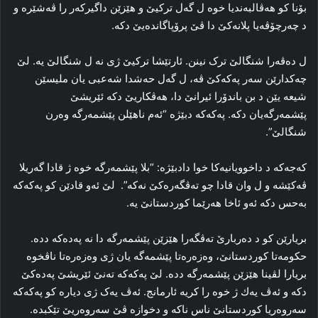
بۆنا كو هه‌ڤالبه‌ندیا خوه‌ ل گه‌ل ترکیێ‌ و هێزێن داگیرکه‌ر را ڤه‌شێره‌ و
د چه‌رچۆڤەیا پلانه‌کێ دا ڤێ پرۆپاگانده‌یێ دکه‌.
ل ده‌ڤه‌را شنگالێ ترک نینن. ئارتێشا ترکیێ ژی نه‌ ل شنگالێ یه‌. لێ
چه‌کدارێن سه‌ر پەکەکێ ڤه‌، ل گه‌ل حه‌شدا شه‌عبی یان ملیسێن
شیعه‌ یێن د بن باندۆرا ئیرانێ دا، هه‌ڤکاریێ دکە ئێریشێ
پێشمه‌رگه‌یان دکە. پەکەکە دبێژه‌ “ئه‌م ناهێلن پێشمه‌رگه‌ وه‌رن
شنگالێ”‌.
کەجەکە د داخوویانیه‌کا خوا دادبێژه‌: “بلا پێشمه‌رگه‌ خوه‌ ژ قادا گه‌ریلا
ڤه‌کێشه‌ و ل وان قادا چو ته‌ڤگه‌ره‌کێ نه‌که‌”. لێ ئه‌و قادێن کو پەکەکە
به‌حس دکه‌ ئەو ئاخا هه‌رێما کوردستانێ یه‌.
بریارێن کو د ده‌ربارێ ته‌ڤگه‌را ھێزێن پێشمه‌رگه‌ دا نه‌ پەدەکە دده‌.
حکومه‌تا کوردستانێ، وه‌زه‌ره‌تا پێشمه‌گه‌ یان ژی وه‌زه‌ره‌تا ناڤخوه‌
بریارا لڤینا ھێزێن پێشمەرگە دده‌. لێ پەکەکە ته‌نێ ئێریشێ پەدەکێ
دکه‌ و ئه‌ڤ یەك ژ خوه‌ را کریه‌ ئارمانج. ئه‌ڤ یه‌ک ژی دیاره‌ کو پەکەکە
سه‌روه‌ریا کوردستانێ ناس ناکه‌ و دخوازه‌ ڤێ سه‌روه‌ریێ تێکبده‌.