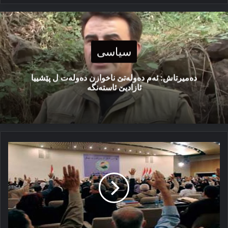
سیاسی
دەمیرتاش: ئەم دەولەتێ ناخوازن دەولەت ل پێشییا
ئازادیێ ئاستەنگە
مەترسیێن
هەلبژارتنێن
پێشوەخت