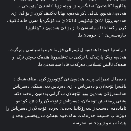
پێڤاژۆیا “ئاشتیێ” ته‌ڤبگه‌ره‌. ژ بۆ پێڤاژۆیا “ئاشتیێ” پێوستی ب
ھەدەپێ هه‌بوو. پێدڤی دكر ھەدەپە بهاتا ئەکتیڤ کرن. ژ بۆ ڤێ ژی
ھەدەپە ڕۆژا 27ێ ئۆکتۆبه‌را 2013 ێ ب کۆنگره‌یا مه‌زن هاته‌ ئاکتیڤ
کرن و که‌تا ناڤا سیاسه‌تێ دا‌. ژ بۆ ڤێ ھەدەپێ د “پێڤاژۆیا
چاره‌سه‌ریێ ” دا‌ خوه‌دێ دا.
د ڕاستیا خوه‌ دا‌ ھەدەپە ل ئیمرالی فۆرما خوه‌ یا سیاسی وه‌رگرت،
ھەدەپە وه‌ک پارتیه‌ک یا ترکیێ‌ ب ته‌ڤلیبوونا هنده‌ک چه‌پێن ترک و
هنده‌ک ئالیێن ئیسلامی ده‌رکه‌ت قادا سیاسه‌تێ دا‌.
د ده‌ما ل ئیمرالی پرسا ھەدەپێ تێ گۆتوبووژ کرن، مناقەشەك د
ناڤبه‌را ئۆجەلان و ده‌مرتاش دا‌ ژی ده‌رباس دبه‌. ھینگێ ده‌مرتاش
هه‌ڤسه‌رۆکێ بەدەپێ بوو. ئۆجەلان ب گرانی بەدەپێ ڕه‌خنه‌ دکه‌.
پشتی ڕه‌خنه‌یێن ئۆجەلان، ده‌مرتاش ژ ئۆجەلان ڕا‌ دبێژه‌ کو ئه‌و
ئاماده‌مه‌ ده‌ست ژ سه‌رۆکاتیا بەدەپێ به‌ردە. ئۆجەلان ژ ده‌مرتاش ڕا‌
دبێژه‌: ب حسیه‌تا حه‌ره‌که‌ت نه‌که‌،خوه‌ بچه‌کێ ب ڕێخستن بێخه‌ و
پێشڤه‌ ببه‌ و ژ ڕه‌خنه‌یا نه‌ترسه‌.