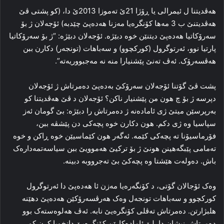
هه‌ڤدیتنا ل ئیمرالی یا ڕۆژا 21ێ ته‌موزا 2013ێ دا، (کو پشتی ڤێ
هه‌ڤدیتنێ ب 3 مه‌ها کۆنگره‌یا مه‌زنا ھەدەپێ چێدبه‌) ئۆجەلان ژ بۆ
سه‌رۆکاتیا ھەدەپێ دیتنێن خوه‌ دبێژه‌. ئۆجەلان دبێژه‌: “ژ بۆ سه‌رۆکاتیا
پارتیا نوو، ئه‌رتوگرول (کورکچوو) و سه‌باهات (تونجه‌ر) دکارن ببن
هه‌ڤسه‌رۆک. ئه‌ڤ ته‌نێ پێشنیارا منه‌ نه‌ مه‌جبووریه‌ته”‌.
پشت ڤێ گۆتنا ئۆجەلان سه‌رۆکێ بەدەپێ ده‌مرتاش ژ ئۆجەلان
دپرسە ژ بۆ چ هون من پێشنیار ناکن؟ ئۆجەلان د ڤێ هه‌ڤدیتنا کو
به‌رپرسێن میتێ ژی ئاماده‌نه‌ ژ ده‌مرتاش را دبێژه‌: بێ گومان ئه‌ز
سپاسیا وه‌ ژی دکم. هون دکارن خوه‌ پچه‌کی دن پێشڤه‌ ببن،
فۆرماسیۆنا ته‌ پچه‌کی کێمه‌. ئه‌گه‌ر هون کێماسیێن خوه‌ ڕاکن و خوه‌
ته‌مامی پێبگەهینن هونێ ژ بۆ ترکیێ‌ هه‌موویێ ببن سیاسه‌تمه‌داره‌ک
باش. ده‌وله‌ت هێشتا وه‌ پچەكێ بێ ته‌جرووبه‌ دبینه‌.
وه‌ک ئۆجالان گۆتی، د کۆنگه‌ره‌یا مه‌زن ئا ھەدەپێ دا ئه‌رتوگرول
کورکچوو و سه‌باهات تونجه‌ل وه‌ک هه‌رڤسه‌رۆکێن ھەدەپێ دھێنه‌
هلبژارتن. ده‌مرتاش ته‌ڤلی کۆنگره‌یێ نابه‌. ئه‌ڤ هه‌لوه‌سته‌ک بوو
دەمرتاش نیشان دا. لێ ئامادەكارێن كۆنگرەیێ دانخویا كرن كو