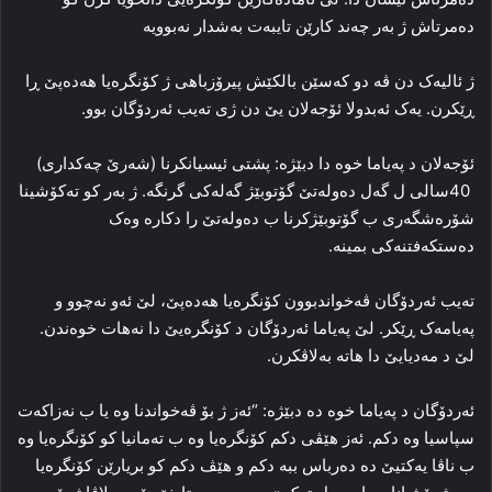
دەمرتاش ژ بەر چەند كارێن تایبەت بەشدار نەبوویە
ژ ئالیه‌ک دن ڤه‌ دو که‌سێن بالکێش پیرۆزباهی ژ کۆنگره‌یا ھەدەپێ ڕا‌
ڕێکرن. یه‌ک ئەبدولا ئۆجەلان یێ دن ژی تەیب ئه‌ردۆگان بوو.
ئۆجەلان د په‌یاما خوه‌ دا‌ دبێژه‌: پشتی ئیسیانکرنا (شەرێ چەكداری)
40سالی ل گه‌ل ده‌وله‌تێ گۆتوبێژ گه‌له‌کی گرنگه‌. ژ به‌ر کو ته‌کۆشینا
شۆره‌شگه‌ری ب گۆتوبێژکرنا ب ده‌وله‌تێ را‌ دکاره‌ وه‌ک
ده‌ستکه‌فتنه‌کی بمینه‌.
تەیب ئه‌ردۆگان ڤه‌خواندبوون کۆنگره‌یا ھەدەپێ، لێ ئه‌و نه‌چوو و
په‌یامه‌ک ڕێکر. لێ په‌یاما ئه‌ردۆگان د کۆنگره‌یێ دا‌ نه‌هات خوه‌ندن.
لێ د مه‌دیایێ دا‌ هاته‌ به‌لاڤکرن.
ئه‌ردۆگان د په‌یاما خوه‌ ده‌ دبێژه‌: “ئه‌ز ژ بۆ ڤه‌خواندنا وه‌ یا ب نه‌زاکه‌ت
سپاسیا وه‌ دکم. ئه‌ز هێڤی دکم کۆنگره‌یا وه‌ ب ته‌مانیا کو کۆنگره‌یا وه‌
ب ناڤا یه‌کتیێ ده‌ ده‌رباس ببه‌ دکم و هێڤ دکم کو بریارێن کۆنگره‌یا