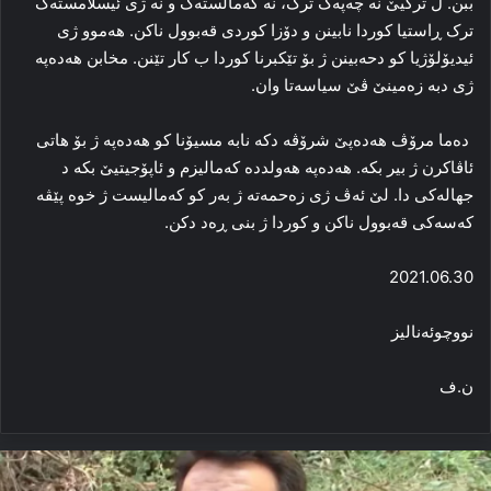
ببن. ل ترکیێ‌ نه‌ چه‌په‌ک ترک، نه‌ که‌مالسته‌ک و نه‌ ژی ئیسلامسته‌ک‌
ترک ڕاستیا کوردا نابینن و دۆزا كوردی قەبوول ناكن. هه‌موو ژی
ئیدیۆلۆژیا کو دحه‌بینن ژ بۆ تێکبرنا کوردا ب کار تێنن. مخابن ھەدەپە
ژی دبه‌ زه‌مینێ ڤێ سیاسه‌تا وان.
ده‌ما مرۆڤ ھەدەپێ شرۆڤه‌ دکه‌ نابە مسیۆنا کو ھەدەپە ژ بۆ هاتی
ئاڤاکرن ژ بیر بکه‌. ھەدەپە هه‌ولدده‌ که‌مالیزم و ئاپۆجیتیێ بکه‌ د
جھاله‌کی دا‌. لێ ئه‌ڤ ژی زه‌حمه‌ته‌ ژ به‌ر کو که‌مالیست ژ خوه‌ پێڤه‌
که‌سه‌کی قه‌بوول ناکن و کوردا ژ بنی ڕه‌د دکن.
2021.06.30
نووچوئەنالیز
ن.ف