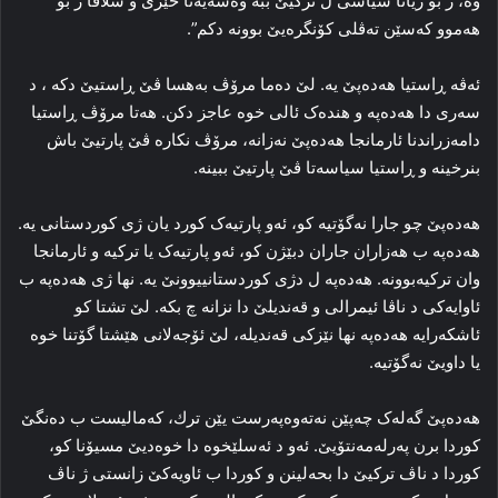
وه‌، ژ بۆ ژیانا سیاسی ل ترکیێ‌ ببه‌ وه‌سه‌یه‌تا خێرێ و سلاڤا ژ بۆ
هه‌موو که‌سێن ته‌ڤلی کۆنگره‌یێ بوونه‌ دکم”.
ئه‌ڤە ڕاستیا ھەدەپێ یه‌. لێ ده‌ما مرۆڤ به‌هسا ڤێ ڕاستیێ دکه‌ ، د
سه‌ری دا‌ ھەدەپە و هنده‌ک ئالی خوه‌ عاجز دکن. هه‌تا مرۆڤ ڕاستیا
دامه‌زراندنا ئارمانجا ھەدەپێ نه‌زانه‌، مرۆڤ نکاره‌ ڤێ پارتیێ باش
بنرخینه‌ و ڕاستیا سیاسه‌تا ڤێ پارتیێ ببینه‌.
ھەدەپێ چو جارا نه‌گۆتیه‌ کو، ئه‌و پارتیه‌ک کورد یان ژی کوردستانی یه‌.
ھەدەپە ب هه‌زاران جاران دبێژن کو، ئه‌و پارتیه‌ک یا ترکیه‌ و ئارمانجا
وان ترکیه‌بوونه‌. ھەدەپە ل دژی کوردستانییوونێ یه‌. نها ژی ھەدەپە ب
ئاوایه‌کی د ناڤا ئیمرالی و قه‌ندیلێ دا نزانه‌ چ بکه‌. لێ تشتا کو
ئاشكەرایە ھەدەپە نها نێزکی قه‌ندیله‌، لێ ئۆجەلانی هێشتا گۆتنا خوه‌
یا داویێ نه‌گۆتیه‌.
ھەدەپێ گه‌له‌ک چه‌پێن نەتەوەپەرست یێن ترك، که‌مالیست ب ده‌نگێ
کوردا برن پەرله‌مه‌نتۆیێ. ئه‌و د ئه‌سلێخوه‌ دا‌ خوه‌دیێ مسیۆنا کو،
کوردا د ناڤ تركیێ دا بحەلینن و کوردا ب ئاویه‌کێ زانستی ژ ناڤ