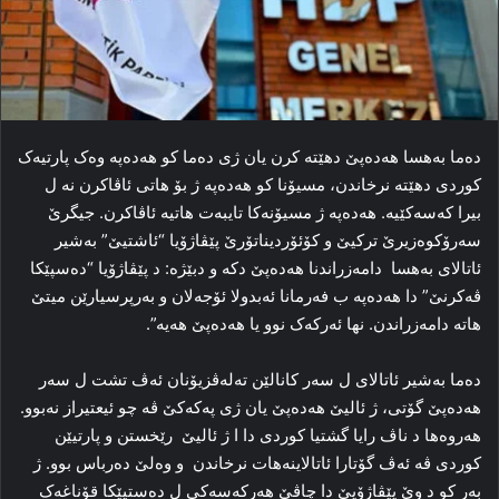
ده‌ما به‌هسا ھەدەپێ دھێتە کرن یان ژی ده‌ما کو ھەدەپە وه‌ک پارتیه‌ک
کوردی دھێتە نرخاندن، مسیۆنا کو ھەدەپە ژ بۆ هاتی ئاڤاکرن نه‌ ل
بیرا که‌سه‌کێیه‌. ھەدەپە ژ مسیۆنه‌کا تایبه‌ت هاتیه‌ ئاڤاکرن. جیگرێ
سه‌رۆکوه‌زیرێ ترکیێ و کۆئۆردیناتۆرێ پێڤاژۆیا “ئاشتیێ” به‌شیر
ئاتالای به‌هسا دامه‌زراندنا ھەدەپێ دکه‌ و دبێژه‌: د پێڤاژۆیا “ده‌سپێکا
ڤه‌کرنێ” دا‌ ھەدەپە ب فه‌رمانا ئەبدولا ئۆجەلان و به‌رپرسیارێن میتێ
هاته‌ دامه‌زراندن. نها ئه‌رکه‌ک نوو یا ھەدەپێ هه‌یه”‌.
ده‌ما به‌شیر ئاتالای ل سه‌ر کانالێن ته‌له‌ڤزیۆنان ئه‌ڤ تشت ل سەر
ھەدەپێ گۆتی، ژ ئالیێ ھەدەپێ یان ژی پەکەکێ ڤه‌ چو ئیعتیراز نه‌بوو.
هه‌روه‌ها د ناڤ رایا گشتیا كوردی دا ا ژ ئالیێ رێخستن و پارتیێن
كوردی ڤە ئه‌ڤ گۆتارا ئاتالاینەھات نرخاندن و وه‌لێ ده‌رباس بوو. ژ
به‌ر کو د وێ پێڤاژۆیێ دا‌ چاڤێ هه‌رکه‌سه‌کی ل ده‌ستپێکا قۆناغه‌ک