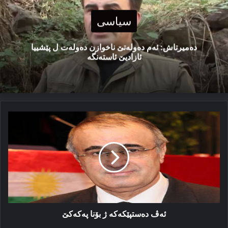
سیاسی
دەمیرتاش: ئەم دەولەتێ ناخوازن دەولەت ل پێشییا
ئازادیێ ئاستەنگە
ئه‌ڤ
ده‌ستپێکه‌که‌
ژ
بۆنا
پەکەکێ
ئه‌ڤ ده‌ستپێکه‌که‌ ژ بۆنا پەکەکێ