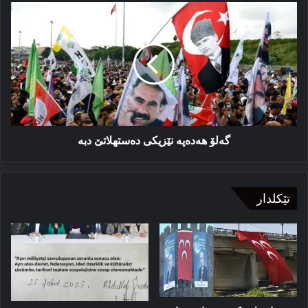
گەلۆ
ھەدەپە
نێزیكی
دەستھلاتێ
دبە
گەلۆ ھەدەپە نێزیكی دەستھلاتێ دبە
تێکلدار