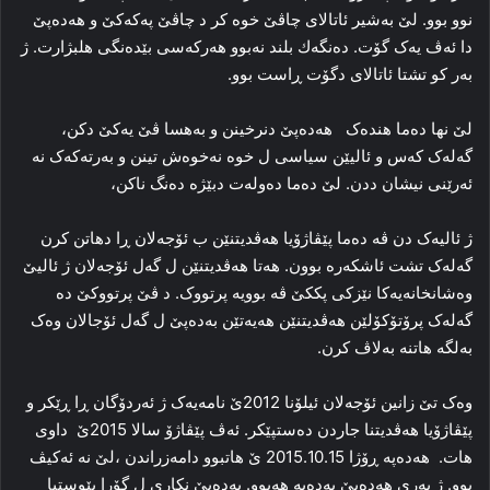
نوو بوو. لێ به‌شیر ئاتالای چاڤێ خوه‌ کر د چاڤێ پەکەکێ و ھەدەپێ
دا‌ ئه‌ڤ یه‌ک گۆت. ده‌نگەك بلند نەبوو هه‌رکه‌سی بێده‌نگی ھلبژارت. ژ
به‌ر کو تشتا ئاتالای دگۆت ڕاست بوو.
لێ نها ده‌ما هنده‌ک ھەدەپێ دنرخینن و به‌هسا ڤێ یه‌کێ دکن،
گه‌له‌ک كەس و ئالیێن سیاسی ل خوه‌ نه‌خوه‌ش تینن و به‌رته‌که‌ک نه‌
ئه‌رێنی نیشان ددن. لێ ده‌ما ده‌وله‌ت دبێژه‌ ده‌نگ ناكن،
ژ ئالیه‌ک دن ڤه‌ ده‌ما پێڤاژۆیا هه‌ڤدیتنێن ب ئۆجەلان ڕا‌ دهاتن کرن
گه‌له‌ک تشت ئاشکه‌ره‌ بوون. هه‌تا هه‌ڤدیتنێن ل گه‌ل ئۆجەلان ژ ئالیێ
وه‌شانخانه‌یه‌کا نێزکی پککێ ڤه‌ بوویه‌ پرتووک. د ڤێ پرتووکێ ده‌
گه‌له‌ک پرۆتۆکۆلێن هه‌ڤدیتنێن هه‌یه‌تێن بەدەپێ ل گه‌ل ئۆجالان وه‌ک
به‌لگه‌ هاتنه‌ به‌لاڤ کرن.
وه‌ک تێ زانین ئۆجەلان ئیلۆنا 2012ێ نامه‌یه‌ک ژ ئه‌ردۆگان ڕا‌ ڕێکر و
پێڤاژۆیا هه‌ڤدیتنا جاردن ده‌ستپێکر. ئه‌ڤ پێڤاژۆ سالا 2015ێ داوی
هات. ھەدەپە ڕۆژا 2015.10.15 ێ هاتبوو دامه‌زراندن ،لێ نه‌ ئەکیڤ
بوو. ژ به‌ری ھەدەپێ بەدەپە هه‌بوو. بەدەپێ نکاری ل گۆرا پێوستیا