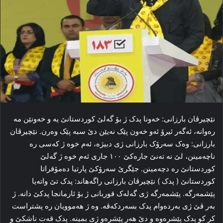
نێچیرڤان بارزانی: خه‌ونا پدک ژ بۆ گه‌لێ کوردستانێ یه‌ و خه‌ونێن مه‌
رەوانه‌، ئه‌گه‌ر ئیرۆ ئه‌و خه‌ون پێک نه‌یێن دێ سبه‌ پێک وه‌رن. نێچیرڤان
بارزانی: وه‌ک سه‌رۆک بارزانی ژی دبیژه‌، ئه‌م خوه‌ ژ که‌سی رە
ناچه‌مینن، لێ نه‌ ته‌نێ جاره‌کێ ١٠٠ جاری ئه‌م خوه‌ ژ گه‌لێ
کوردستانێ رە دچه‌مینن. جێگرێ سه‌رۆکێ پارتیا ده‌مۆقراتا
کوردستانێ ( پدک ) نێچیرڤان بارزانی راگەهاند: پدک تێ واته‌یا
پێشمه‌رگه‌. پێشمه‌رگه‌ ژی گه‌له‌ک قوربانی ژ بۆ ئارمانجا پدکێ دانه‌. ژ
به‌ر ڤێ ژی به‌رده‌وام پدک بسه‌ردکه‌ڤه‌. وه‌ ژ هه‌موویان رە پشتراست
کر کو پدک پێشره‌وه‌ و دێ هه‌ر پێشره‌و ژی بمینه‌. پدک قه‌ت ناشکێ و