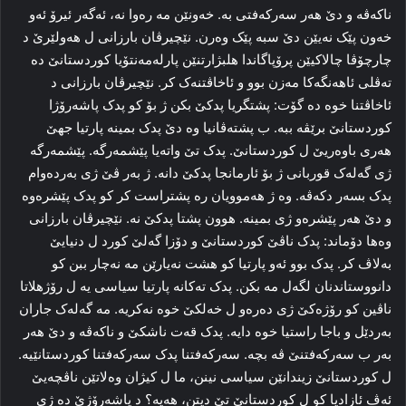
ناکه‌ڤه‌ و دێ هه‌ر سه‌رکه‌فتی به‌. خه‌ونێن مه‌ رەوا نه‌، ئه‌گه‌ر ئیرۆ ئه‌و
خه‌ون پێک نه‌یێن دێ سبه‌ پێک وه‌رن. نێچیرڤان بارزانی ل هه‌ولێرێ د
چا‌رچۆڤا چالاکیێن پرۆپاگاندا هلبژارتنێن پارله‌مه‌نتۆیا کوردستانێ ده‌
ته‌ڤلی ئاهه‌نگه‌کا مه‌زن بوو و ئاخاڤتنه‌ک کر. نێچیرڤان بارزانی د
ئاخاڤتنا خوه‌ ده‌ گۆت: پشتگریا پدکێ بکن ژ بۆ کو پدک پاشه‌رۆژا
کوردستانێ برێڤه‌ ببه‌. ب پشته‌ڤانیا وه‌ دێ پدک بمینه‌ پارتیا جهێ
هه‌ری باوه‌ریێ ل کوردستانێ. پدک تێ واته‌یا پێشمه‌رگه‌. پێشمه‌رگه‌
ژی گه‌له‌ک قوربانی ژ بۆ ئارمانجا پدکێ دانه‌. ژ به‌ر ڤێ ژی به‌رده‌وام
پدک بسه‌ر دکه‌ڤه‌. وه‌ ژ هه‌موویان رە پشتراست کر کو پدک پێشره‌وه‌
و دێ هه‌ر پێشره‌و ژی بمینه‌. هوون پشتا پدکێ نه‌. نێچیرڤان بارزانی
وەها دۆماند: پدک ناڤێ کوردستانێ و دۆزا گه‌لێ کورد ل دنیایێ
به‌لاڤ کر. پدک بوو ئه‌و پارتیا کو هشت نه‌یارێن مه‌ نه‌چار ببن کو
دانووستاندنان لگه‌ل مه‌ بکن. پدک ته‌کانه‌ پارتیا سیاسی یه‌ ل رۆژهلاتا
ناڤین کو رۆژه‌کێ ژی ده‌ره‌و ل خه‌لکێ خوه‌ نه‌کریه‌. مه‌ گه‌له‌ک جاران
به‌ردێل و باجا راستیا خوه‌ دایه‌. پدک قه‌ت ناشکێ و ناکه‌ڤه‌ و دێ هه‌ر
به‌ر ب سه‌رکه‌فتنێ ڤه‌ بچه‌. سه‌رکه‌فتنا پدک سه‌رکه‌فتنا کوردستانێیه‌.
ل کوردستانێ زیندانێن سیاسی نینن، ما ل کیژان وه‌لاتێن ناڤچه‌یێ
ئه‌ڤ ئازادیا کو ل کوردستانێ تێ دیتن، هه‌یه‌؟ د پاشه‌رۆژێ ده‌ ژی