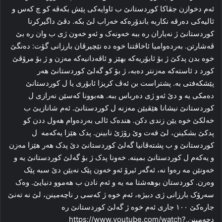
ئه‌م دخوازن جڤاکا کوردستانێ ب ئاوایه‌کی پێش بکه‌ڤه‌ کو چ که‌س و
ئالیه‌کی ده‌رڤه‌ نکاربه‌ باندۆره‌که‌ خه‌راب لێ بکه‌. دڤێ داگیرکرنا
کوردستانێ ژ نه‌یاران رە ببه‌ خه‌ونه‌ک و ئه‌و خه‌ون ژی ب وان رە بێ
ڤه‌شارتن. به‌رده‌وامیا ئاخاڤتنا خوه‌ ده‌ نێچیرڤان بارزانی گۆت: ده‌نگێ
خوه‌ بدن پدکێ ژ بۆ ئابۆریه‌که‌ بهێز و ئاڤه‌دانیه‌که‌ مه‌زن و ژ بۆ مرۆڤێ
کورد د ئاسته‌که‌ مه‌زنتر ده‌به‌، ژ بۆ کو گه‌لێ کوردستانێ هه‌ر
پێشکه‌فتی به‌. پشتراست بن ئه‌ڤ کریزا ئابۆری یا ل کوردستانێ
ده‌مکی یه‌ و دێ ئه‌و ژی ده‌رباس ببه‌. هه‌بوونا که‌سێن نه‌رازی ل
کوردستانێ نیشانا هێڤیێن مه‌زنه‌ ل کوردستانێ. ئه‌م شانازیێ ب
خه‌لکێ خوه‌ یێن زندی دکن. هنده‌ک ئالی به‌رده‌وام هه‌ول ددن کو
پدکێ بشکینن، لێ قه‌ت وێ رۆژێ نابینن. پدک هێزا یه‌که‌مە ‌ ل
کوردستانێ و ب پشته‌ڤانیا گه‌لێ کوردستانێ دێ پدک هه‌ر هێزا مه‌زن
و یه‌کەم ل کوردستانێ بمینه‌. خه‌ونا پدک ژ بۆ گه‌لێ کوردستانێ یه‌ و
خه‌ونێن مه‌ رەوا نه‌، ئه‌گه‌ر ئیرۆ ئه‌و خه‌ون پێک نه‌یێن دێ سبه‌ پێک
وه‌رن. کوردستان بوهه‌شتا مه‌ یه‌ و ئه‌م نادن ب هه‌موو دنیایێ. وه‌ک
سه‌رۆک بارزانی ژی دبیژه‌، ئه‌م خوه‌ ژ که‌سی ر ناچه‌مینن، لێ نه‌ ته‌نێ
جاره‌کێ ١٠٠ جاری ئه‌م خوه‌ ژ گه‌لێ کوردستانێ رە
دچەمینن.https://www.youtube.com/watch?