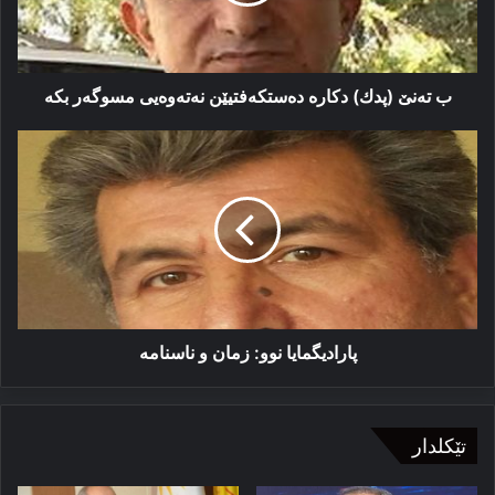
نەتەوەیی
مسوگەر
بكە
ب تەنێ (پدك) دكارە دەستكەفتیێن نەتەوەیی مسوگەر بكە
پارادیگمایا
نوو:
زمان
و
ناسنامە
پارادیگمایا نوو: زمان و ناسنامە
تێکلدار