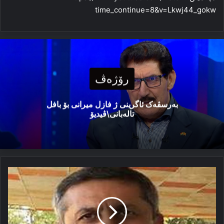
time_continue=8&v=Lkwj44_gokw
رۆژەڤ
بەرسڤەک ئاگرینی ژ فازل میرانی بۆ بافل
تالەبانی\ڤیدیۆ
ب
تەنێ
(پدك)
دكارە
دەستكەفتیێن