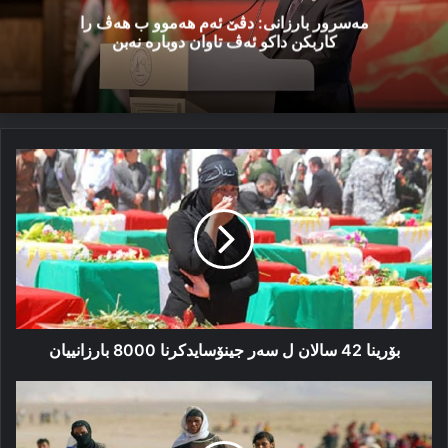
مەسرور بارزانی: دڤێ ئەم هەموو ب هەڤ را
کاربکن داکو ئەڤ تاوان دوبارە نەبن
بۆرینا
42
سالان
ل
سەر
جینۆسایدکرنا
8000
بارزانییان
بۆرینا 42 سالان ل سەر جینۆسایدکرنا 8000 بارزانییان
جینۆسایدا
شنگالێ
و