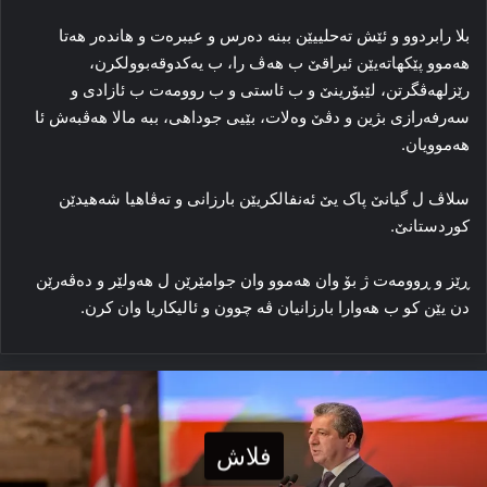
بلا رابردوو و ئێش تەحلییێن ببنە ده‌رس و عیبرەت و هاندەر هەتا
هه‌موو پێکهاته‌یێن ئیراقێ ب هه‌ڤ را، ب یەکدوقەبوولکرن،
رێزلهەڤگرتن، لێبۆرینێ و ب ئاستی و ب روومەت ب ئازادی و
سەرفەرازی بژین و دڤێ وه‌لات، بێیی جوداهی، ببه‌ مالا هه‌ڤبه‌ش ئا
هه‌موویان.
سلاڤ ل گیانێ پاک یێ ئه‌نفالکریێن بارزانی و ته‌ڤاهیا شه‌هیدێن
کوردستانێ.
ڕێز و ڕوومه‌ت ژ بۆ وان هه‌موو وان جوامێرێن ل هه‌ولێر و ده‌ڤه‌رێن
دن یێن کو ب هه‌وارا بارزانیان ڤه‌ چوون و ئالیکاریا وان کرن.
فلاش