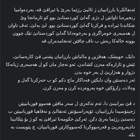
ئه‌نفالکرنا بارزانییان ژ ئالیێ رژێما به‌رێ یا ئیراقێ ڤه‌، بەردەوامیا
زنجیرەیا تاوانێن ل دژی گه‌لێ کوردستانێ بوو کو ئارمانجا وێ
شکاندنا ئیراده‌ و قرکرنا گەلێ کوردستانێ بوو. لێ به‌لێ، ئه‌ڤ تاوان
ل هه‌مبه‌ری خوه‌راگری و به‌رخوه‌دانا گه‌لێ کوردستانێ تێک چوون
بوونە خالەکا رەش ب ناڤ چاڤێن ئەنجامدەران ڤە
دایک، خویشک، هه‌ڤژین و مالباتێن بارزانیان پشتی ڤێ کاره‌ساتێ،
ئێش و ئازاره‌که‌ مه‌زن کشاندن. ئه‌و نه‌چار مان کو ل هه‌مبه‌ری ژیانه‌کا
دژوار و هه‌ژاریێ ل به‌ر خوه‌ بدن.
ئه‌ز ده‌ستێن وان دایکێن فه‌داکار ماچ دکم کو ب حه‌زکرنا گه‌ل و
وه‌لات، زارۆکێن خوه‌ په‌روه‌رده‌ کرن و مه‌زن کرن.
د ڤێ بیرانینێ دا، ئه‌م ته‌که‌زی ل سه‌ر مافێن هه‌موو قوربانییێن
ژجینۆسیدا بارزانییان، ئۆپه‌راسیۆنێن ئه‌نفالێ و ته‌ڤاهیا قوربانییێن ب
ده‌ستێ رژێما به‌رێ دکن. ئه‌رکێ حکومه‌تا ئیراقێ یه‌ کو ژ بۆ پێکانینا
دادپەروەریێ و قه‌ره‌بووکرنا کەسووکارێن قوربانییان، چ پێویست به‌
بکه‌.