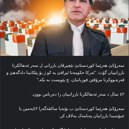
سه‌رۆکێ هه‌رێما کوردستانێ نێچیرڤان بارزانی ل سه‌ر ئه‌نفالکرنا
بارزانییان گۆت: “ئه‌رکا حکومه‌تا ئیراقێ یه‌ کو ژ بۆ پێکانینا دادگه‌هێ و
قه‌ره‌بووکرنا مرۆڤێن قوربانیان، چ پێویست به‌ بکه‌.”
٤۲ سال د سه‌ر ئه‌نفالکرنا بارزانییان را ده‌رباس بوون.
سه‌رۆکێ هه‌رێما کوردستانێ ب بۆنه‌یا سالڤه‌گه‌را ٤۲یه‌مین یا
جیۆسیدا بارزانیان په‌یامه‌ک به‌لاڤ کر.