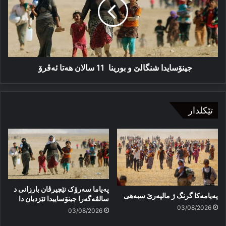
بورینا
11
سالان
هەتا
ئەڤرۆ
جینۆسایدا شنگالێ و بورینا 11 سالان هەتا ئەڤرۆ
تێکلدار
پەیاما سەرۆک نێچیرڤان بارزانی د
پەیامەكا گرنگ ژ مالپەرێ سبەهی
سالڤەگەرا جینۆساییدا ئێزدیان دا
03/08/2026
03/08/2026