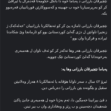
نێچیرڤان بارزانی د په‌یاما خوه‌ دا بانگل حکومه‌تا فه‌ده‌رال یا ئیراقێ
کر کو به‌رپرسیاریا خوه‌ ب جهبینه‌ و کەسووکارێن قوربانییان قه‌ره‌بوو
بکه‌.
نێچیرڤان بارزانی ئاماژه‌ پێ کر کو ئه‌نفالکرنا بارزانییان “خه‌له‌که‌ک ژ
زنجیرا تاوانێن ل دژی گه‌لێ کوردستانێ بوو کو ئارمانجا وێ شکاندنا
ئیراده‌ و قرکرنا وان بوو.”
نێچیرڤان بارزانی هه‌ر وها ته‌که‌ز کر کو ئه‌ڤ تاوان ل هه‌مبه‌ری
به‌رخوه‌دانا گه‌لێ کوردستانێ تێک چوویه‌.
په‌یاما نێچیرڤان بارزانی وها یه‌:
ئیرۆ ٤۲ سال د سه‌ر تاوانا هۆڤانه‌ یا ئه‌نفالکرنا ٨ هه‌زار وه‌لاتیێن
سڤیل و بێگونه‌ه یێن بارزانی را ده‌رباس دبن.
د ڤێ بیرانینا خه‌مگین دا، ئه‌م به‌ژنا خوه‌ ل هه‌مبه‌ری جانێ پاکێ
شه‌هیدان دچەمینن و ب ڕێز و وەفاداری وان ب بیر تینن.