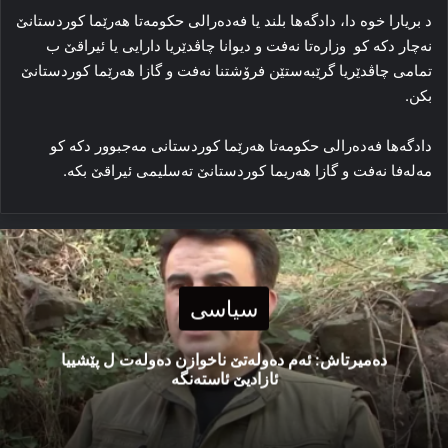
د بریارا خوە دا، دادگەها بلند یا فەدەرالی حکومەتا هەرێما کوردستانێ
نەچار دکە کو وزارەتا نەفت و دیوانا چاڤدێریا دارایی یا ئیراقێ ب
تمامی چاڤدێریا گرێبەستێن فرۆشتنا نەفت و گازا هەرێما کوردستانێ
بکن.
دادگەها فەدەرالی حکومەتا هەرێما کوردستانی مەجبوور دکە کو
مەلەفا نەفت و گازا هەریما کوردستانێ تەسلیمی ئیراقێ بکە.
سیاسی
دەمیرتاش: ئەم دەولەتێ ناخوازن دەولەت ل پێشییا
ئازادیێ ئاستەنگە