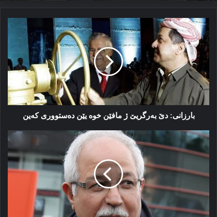
بارزانی:
دێ
بەرگریێ
ژ
مافێن
خوە
یێن
دەستووری
کەین
بارزانی: دێ بەرگریێ ژ مافێن خوە یێن دەستووری کەین
دو
بریارێن
گەلەک
خەتەر
ل
دژی
کوردان