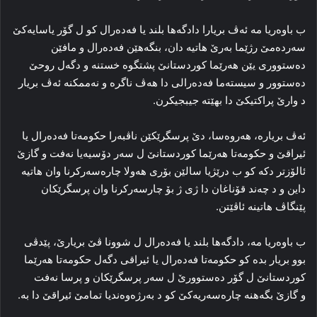
ب باوەریا مە ئەڤ بریارا دادگەها بلند یا فەدەرال کو ل گۆر یاسایەکێ
سەردەمێ رژێما بەرێ هاتیە دان، بنگەهێن فەدەرال و مافێن
دەستووری یێن هەرێما کوردستانێ پشتگوه خستنە و دگەل روحێ
دەستوور و سیستەما فەدەرالی دا هەڤ ناگرە و نەممکنە ئەڤ بریار
د وارێ پراکتیکێ دا بهێتە جیبجیکرن.
ئەڤ بریارە، هەروەسا، دێ پرسگرێکێن ناڤبەرا حکومەتا فەدەرال یا
ئیراقێ و حکومەتا هەرێما کوردستانێ ل سەر دۆسیەیا نەفت و گازێ
ئالۆزتر دکە کو ب درێژیا سالێن بۆری هەولا چارەسەرکرنا وان هاتیە
داین و د چەند قۆناغان دا ژی ژ بۆ چارسەرکرنا وان پرسگرێکان
پێنگاڤ هاتینە ئاڤێتن.
ب باوەریا مە، دادگەها بلند یا فەدەرال ل شوونا ڤێ بریارێ، پێدڤی
بوو بریار بدە کو حکومەتا فەدەرال یا ئیراقی دگەل حکومەتا هەرێما
کوردستانێ ل گۆر دەستوورێ ل سەر پرسگرێکان و پرسا نەفت
و گازێ بگەهنە چارەسەریەکێ کو د بەرژەوەندیا تمامێ ئیراقێ دا بە.