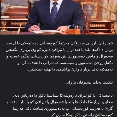
نێچیرڤان بارزانی سەرۆکێ هەرێما کوردستانی د پەیامەکێ دا ل سەر
بریارا دادگەها بلند یا فەدەرال یا ئیراقێ دبێژە کو وێ بریارێ بنگەهێن
فەدەرال و مافێن دەستووری یێن هەرێما کوردستانێ پتگوه خستنە و
دگەل روحێ دەستوور و سیستەما فەدەرالی دا هەڤ ناگرە و
نەممکنە ئەڤ بریار د وارێ پراکتیکێ دا بهێتە جیبجیکرن.
تێکستا پەیاما نێچیرڤان ىارزانی:
د دەمەکی دا کو ئیراق د رەوشەکا سیاسیا ئالۆز دا دەرباس دبە،
مخابن، بریارەکا دادگەها بلند یا فەدەرال یا ئیراقێ کو یاسایا نەفت و
گازێ یا هەرێما کوردستانی ب نەدەستووری پێناسە دکە، هەرێما
کوردستانێ راستی دلگرانیەکا مەزن کر.