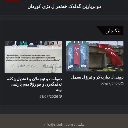
دو بریارێن گەلەک خەتەر ل دژی کوردان
تێکلدار
دوهی ل دیاربەکر و ئیرۆ ل بسمل
دەولەت و ئۆجەلان و قەندیل پێکڤە
27/07/2026
تەڤدگەرن و چو رۆلا دەم پارتییێ
نینە
21/07/2026
تێکلی :
info@sibehi.com