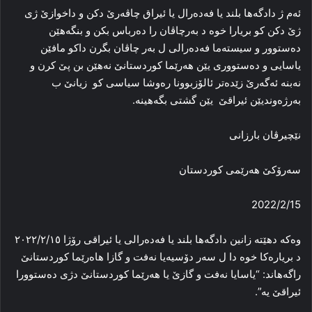
ئەم ژ دادگەها بلند یا فەدەرال یا ئیراق چاڤەرێ دکن و داخوازێ ژی
ژێ دکن کو بریارا خوە د بەرچاڤان را دەرباس بکن و بنگەهێن
دەستوور و سیستەما فەدەرالی ل بەر چاڤان بگرن داکو مافێن
یاسایی و دەستووری یێن هەرێما کوردستانێ نەهێن بن پێ کرن و
نەبنە ئەگەرێ زێدەتر ئالۆزبوونا رەوشا سیاسی کو زیانێ ب
بەرژەوندیێن ئیراقێ یێن گشتی بگەهینە.
نێچيرڤان بارزانى
سه‌رۆكێ هه‌رێمى كوردستان
2022/2/15
وەکە دهێتە زانین دادگەها بلند یا فەدەرالی یا ئیراقی رۆژا ٢٠٢٢/٢/١٥
د بریارەکا خوە دا ل سەر دۆسیەیا نەفت و گازا هاەرێما کوردستانێ
راگەهاند: “یاسایا نەفت و گازێ یا هەرێما کوردستانێ دژی دەستوورا
ئیراقێ یە”.