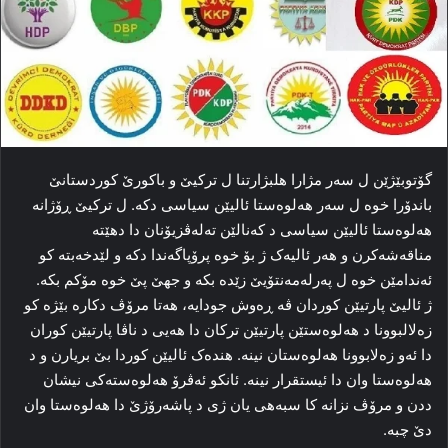
گۆتوبێژێن ل سەر مژارا هلبژارتنا ل ترکیێ و باکورێ کوردستانێ
باندۆرا خوه‌ ل سەر هه‌لوه‌ستا ئالیێن سیاسی دکه‌. ل ترکیێ ڕۆژانه‌
هه‌لوه‌ستا ئالیێن سیاسی د کەنالێن ته‌له‌ڤزیۆنان دا دهێتە
مناقه‌شه‌کرن و هه‌ر ئالیه‌ک ژ بۆ خوە پرۆپاگەندا دکە و لێدخەبتە کو
ئەندامێن خوە ل پەرلەمەنتۆیێ زێدە بکە و جهێ پێ خوە مۆکم بکە.
ژ ئالیێ پارتیێن کوردان ڤه‌ ڕه‌وش جودایه‌، هه‌تا مرۆڤ دکاره‌ بێژه‌ کو
زه‌لالبوونا د هه‌لوه‌ستێن پارتیێن ترکان دا هه‌یی د ناڤا پارتیێن کوران
دا ئەو زەلابوونا هەلوەستان نینە. هنده‌ک ئالیێن کوردا بێ بریارن و د
هه‌لوه‌ستا وان دا ئیستقرار نینە. ئانکو ئەڤرۆ هەلوەستەکی نیشان
ددن و مرۆڤ نزانه‌ کا سبه‌هی یان ژی د پاشه‌رۆژێ دا هه‌لوه‌ستا وان
دێ چبه‌.