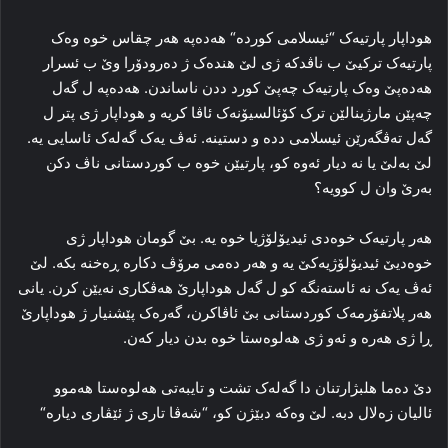
هوداپار پارتیه‌ک “ئیسلامی کورده‌“ هەدەپە هه‌ر چقاس خوه‌ وه‌ک
پارتیه‌ک ترکیێ ب ناڤدکه‌ ژی لێ هندەک ژ ده‌رودۆرا وێ ب ئسرار
هەدەپێ وه‌ک پارتیه‌ک چه‌پێ کورد ددن ناساندن. هەدەپە ل گه‌ل
چه‌پێن مارژینالێن ترک کۆئالسیۆنه‌ک ئاڤا کریه‌ و هوداپار ژی پتر ل
گه‌ل ته‌ڤگه‌رێن ئیسلامی دده‌ و دستینه‌. ئه‌ڤ یه‌ک گه‌له‌ک ئاسایی یه‌.
لێ به‌لێ یا نه‌ دیار ئه‌وه‌ کو، پارتیێن خوه‌ ب کوردستانی ناڤ دکن
به‌رێ وان ل کوویه‌؟
هه‌ر پارتیه‌ک خوه‌دی ئیدیۆلۆژیا خوه‌ یه‌. بێ گومان هوداپار ژی
خوه‌دیێ ئیدیۆلۆژیه‌کێ یه‌ و هه‌ر ده‌می مرۆڤ دکاره‌ ڕه‌خنه‌ بکه‌. لێ
ئه‌ڤ یه‌ک نه‌ ئاسته‌نگه‌ کو ل گه‌ل هوداپارێ هه‌ڤکاری نه‌یێن کرن. یانی
هه‌ر پلاتفۆرمه‌ک کوردستانی بێ ئاڤاکرن، گه‌ره‌ک پێشنیار ژ هوداپارێ
ڕا ژی هەرە و ئه‌و ژی هه‌لوه‌ستا خوه‌ بدن دیار کەن.
دێ ده‌ما هلبژارتنان دا گه‌له‌ک تشت و تایبه‌تی هه‌لوه‌ستا هه‌موو
ئالیان زه‌لال دبه‌. لێ وەکە دبێژن کو، “شه‌ڤا تاری ژ ئێڤاری دیارە“