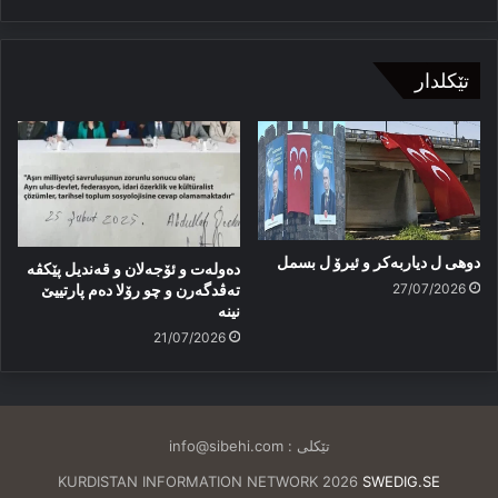
تێکلدار
دوهی ل دیاربەکر و ئیرۆ ل بسمل
دەولەت و ئۆجەلان و قەندیل پێکڤە
27/07/2026
تەڤدگەرن و چو رۆلا دەم پارتییێ
نینە
21/07/2026
تێکلی :
info@sibehi.com
KURDISTAN INFORMATION NETWORK 2026
SWEDIG.SE