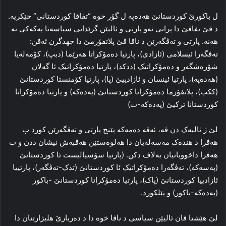
ل باکورێ کوردستانێ هەدەپە ل گۆر خوه‌ “تفاقا کوردستانی“ چێکریه‌.
د ڤێ تفاقێ دا پرانی ئەو پارتی و ئالیێن گرێدایی سیاسەتا پەکەکی نە
هەنە. پارتی و ته‌ڤگه‌رێن د ناڤا ڤێ پلاتفۆرمێ دا جهدگرن ئه‌ڤن:
ته‌ڤگه‌را ئیسلامی (ئازادی)، پارتیا ده‌مۆکراتا هه‌رێما (دبپ)، کۆمه‌له‌یا
شۆره‌شگه‌ر و ده‌مۆکراتیک (ددکد)، پارتیا ده‌مۆکراتیک ئا گه‌لان
(هەدەپە)، پارتیا ئینسان و ئازادییێ (پا)، پارتیا کۆمنستا کوردستانێ
(ککپ)، پلاتفۆرما ده‌مۆکراتا کوردستانێ (پەدەکە) و پارتیا ده‌مۆکراتا
کوردستانا ترکیێ (پەدەکە-ت)
لێ ژ ئالیه‌ک دن ڤه‌، ئه‌ڤه‌ ده‌مه‌که‌ پێنج پارتی و ته‌ڤگه‌رێن کورد ب
هه‌ڤرا د هنده‌ک مه‌سه‌له‌یان دا هه‌لوه‌ستێن هه‌ڤبه‌ش نیشان ددن و ب
هه‌ڤرا داخوویانیان به‌لاڤ دکن. (پارتیا سۆسیالیست ئا کوردستانێ
(پەسەکە)، ته‌ڤگه‌را ده‌مۆکراتیک ئا کوردستانێ (تدک-ته‌ڤگه‌ر)، پارتییا
ئازادییا کوردستانێ (پاک)، پارتیا ده‌مۆکراتا کوردستانێ -باکور
(پەدەکە-باکور) و پێلکورد.
لێ هێشتا ڤان ئالیێن سیاسی د ناڤا خوه‌ دا د ده‌ربارێ هلبژارتنان دا