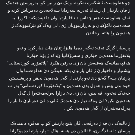
چو هه‌لوه‌ست ئاشکه‌ره‌ نه‌کرنه‌. وەک تێ زانین کو، به‌رپرسێن هنده‌ک
ژ ڤان پارتیان ل زیندانا ئه‌درنه‌ سه‌ردانا سه‌لا‌‌‌حەدین ده‌مرتاش کرنه‌ و
ئه‌ڤ هه‌لوه‌ست هه‌ر چقاس د ناڤا پارتیا وان دا (پەدەکە-باکور) ببه‌
سه‌ده‌مێ ناکۆکیان و نه‌ ڕازیبوونان ژی، لێ وه‌ک کو نێزکبوونه‌ک ژ
هەدەپێ ڕا هاته‌ نرخاندن.
پرسیارا گرنگ ئه‌ڤە: ئەگەر ده‌ما هلبژارتنان هات دیار کرن و ئەو
پلاتفۆرما هەدەپێ چێکری و سەرۆکاتیا وێدکە ژ بۆنا چێکرنا
هەڤپەیمانیەک هەڤبەش یان ژی بەرفرەهکرنا “پلاتفۆرما کوردستانی“
پێشنیار و داخوازێ ژ ڤان پارتیان بکە، هینگێ دێ هه‌لوه‌ستا وان
پارتیان چبه‌؟ گه‌لۆ دێ ئەو پارتی ل گه‌ل هەدەپێ بجڤن و پره‌نسیبێن
خوه‌ بدن پێش و هه‌ول بدن هەدەپێ و “پلاتفۆرما کوردستانی“ به‌ر ب
خه‌ته‌ک نه‌ته‌وی ڤه‌ بینن، یان ژی دێ بازارا پەرله‌مه‌نته‌را ل گه‌ل
هەدەپێ بکن؟ لێ وەکە دیار دێ هنده‌ک ئالی د ڤێ ده‌ربارێ دا بازارا
پەرله‌مه‌نته‌ران ل گه‌ل هەدەپێ بکن .
ژ ئالیه‌ک دن ڤه‌ ژ ده‌رڤەیی ڤان پێنج پارتیێن کو ب هه‌ڤره‌ د هنده‌ک
پرسان دا ته‌ڤدگه‌رن، ۳ ئالیێن دن هه‌نه‌. هاک – پار، پارتیا ده‌مۆکراتا