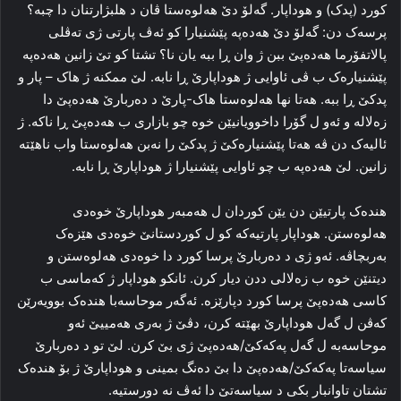
کورد (پدک) و هوداپار. گه‌لۆ دێ هه‌لوه‌ستا ڤان د هلبژارتنان دا چبه‌؟
پرسه‌ک دن: گه‌لۆ دێ هەدەپە پێشنیارا کو ئه‌ڤ پارتی ژی ته‌ڤلی
پالاتفۆرما هەدەپێ ببن ژ وان ڕا ببه‌ یان نا؟ تشتا کو تێ زانین هەدەپە
پێشنیاره‌ک ب ڤی ئاوایی ژ هوداپارێ ڕا نابه‌. لێ ممکنه‌ ژ هاک – پار و
پدکێ ڕا ببه‌. هه‌تا نها هه‌لوه‌ستا هاک-پارێ د ده‌ربارێ هەدەپێ دا
زه‌لاله‌ و ئه‌و ل گۆرا داخوویانیێن خوه‌ چو بازاری ب هەدەپێ ڕا ناکە. ژ
ئالیه‌ک دن ڤه‌ هه‌تا پێشنیاره‌کێ ژ پدکێ را نه‌بن هه‌لوه‌ستا واب ناهێتە
زانین. لێ هەدەپە ب چو ئاوایی پێشنیارا ژ هوداپارێ ڕا نابه‌.
هنده‌ک پارتیێن دن یێن کوردان ل هەمبه‌ر هوداپارێ خوه‌دی
هه‌لوه‌ستن. هوداپار پارتیه‌که‌ کو ل کوردستانێ خوه‌دی هێزه‌ک
به‌ربچاڤه‌. ئه‌و ژی د ده‌ربارێ پرسا کورد دا خوه‌دی هه‌لوه‌ستن و
دیتنێن خوه‌ ب زه‌لالی ددن دیار کرن. ئانکو هوداپار ژ که‌ماسی ب
کاسی هەدەپێ پرسا کورد دپارێزه‌. ئه‌گه‌ر موحاسه‌با هنده‌ک بوویه‌رێن
که‌ڤن ل گه‌ل هوداپارێ بهێتە کرن، دڤێ ژ به‌ری هه‌مییێ ئه‌و
موحاسه‌به‌ ل گه‌ل پەکەکێ/هەدەپێ ژی بێ کرن. لێ تو د ده‌ربارێ
سیاسه‌تا پەکەکێ/هەدەپێ دا بێ ده‌نگ بمینی و هوداپارێ ژ بۆ هنده‌ک
تشتان تاوانبار بکی د سیاسه‌تێ دا ئه‌ڤ نه‌ دورستیه‌.