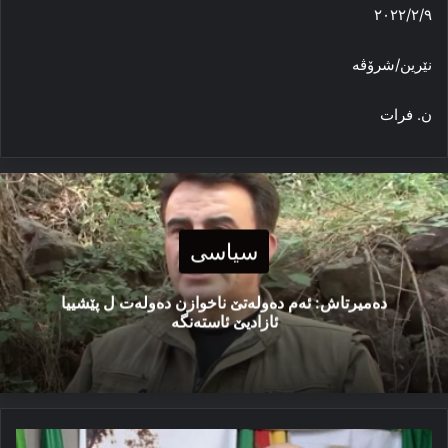
٢٠٢٢/٢/٩
نێرین/شرۆڤه‌
ن. فرات
سیاسی
دەمیرتاش: ئەم دەولەتێ ناخوازن دەولەت ل پێشییا
ئازادیێ ئاستەنگە
خوه‌