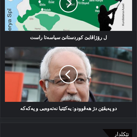
راست
ل رۆژاڤایێ کوردستانێ سیاسەتا راست
دو
په‌یڤێن
دژ
هه‌ڤوودو:
یه‌کێتیا
نه‌ته‌وه‌یی
و
پەکەکە
دو په‌یڤێن دژ هه‌ڤوودو: یه‌کێتیا نه‌ته‌وه‌یی و پەکەکە
تێکلدار