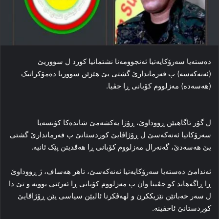
ده‌سته‌یا سه‌رۆکایه‌تیا ئه‌نجوومه‌نا نشتمانیا کورد ل سووریێ
(ئه‌نەکەسە) ب فه‌رماندارێ گشتی یێ هێزێن سووریا ده‌مۆکراتیک
(هەسەدە) مەزلووم کۆبانی ڕا جڤیا.
ل گۆر ئاگاهیێن ڕووداوێ، ڕۆژا یه‌کشه‌مێ شانده‌کا کۆنسه‌یا
سه‌رۆکاتیا ئه‌نەکەسێ ل ڕۆژاڤایێ کوردستانێ ب فه‌رماندارێ گشتی
یێ هەسەدێ، گه‌نه‌رال مەزلووم کۆبانی ڕا هه‌ڤدیتن پێک ئانیه‌.
ئه‌ندامێ ده‌سته‌یا سه‌رۆکایه‌تیا ئه‌نەکەسێ، تاهر هه‌ساف، ژ ڕووداوێ
ڕا ڕاگەهاند کو جڤینا وان ب مەزلووم کۆبانی ڕا ئه‌رێنی بوویه‌ و تێ دا
ل سه‌ر خەباتێن نێزیککرن و لهه‌ڤکرنا ئالیێن سیاسی یێن ڕۆژاڤایێ
کوردستانێ ئاخڤینه‌.