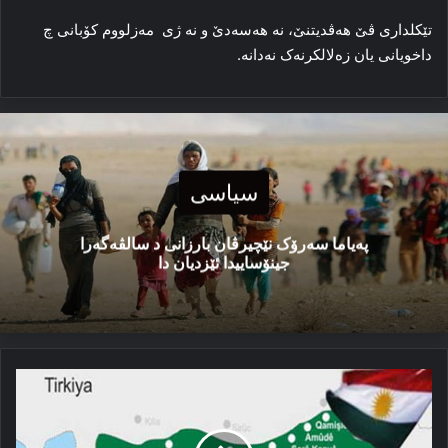
تێکلداری ڤێ هه‌ڤدیتنێ، نه‌ هەسەدێ و نه‌ ژی مەزلووم کۆبانی چ
داخویانی یان زه‌لالکرنه‌ک نه‌دانه‌.
سیاسی
پەیاما سەرۆک نێچیرڤان بارزانی د سالڤەگەرا
جینۆساییدا ئێزدیان دا
ل
رۆژاڤایێ
کوردستانێ
سیاسەتا