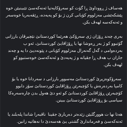
هه‌ساف ژ ڕووداوێ ڕا گۆت کو سه‌رۆکایه‌تیا ئه‌نەکەسێ تێبینیێن خوه‌
پێشکەێشی مەزلووم کۆبانی کرن ژ بۆ کو پەیەدە، ڕێڤه‌به‌ریا خوه‌سه‌ر
و ئه‌نەکەسە لهه‌ڤ بکن.
به‌ری چه‌ند ڕۆژان ژی سه‌رۆکێ هه‌رێما کوردستانێ نێچیرڤان بارزانی
گۆتبوو کو ژ به‌ر ڕه‌وشا نها یا ڕۆژاڤایێ کوردستانێ، ئه‌و ب
به‌رده‌وامی د گه‌ل گه‌نه‌رال مه‌زلووم کۆبانی د پێونه‌دیێ دا یه‌ و چه‌ند
جاران ب هه‌ڤ ڕا جڤیانه‌ و ژ پەیەدێ و ئه‌نەکەسێ خوه‌ستبوو کو
لهه‌ڤ بکن.
سه‌رۆکوه‌زیرێ کوردستانێ مه‌سوور بارزانی د سه‌ردانا خوه‌ یا بۆ
کامپا به‌رده‌ره‌ش یا کۆچبه‌رێن ڕۆژاڤایێ کوردستانێ سۆز دابوو
کۆچبه‌رێن ڕۆژاڤایێ کوردستانێ کو ئه‌و دێ هه‌ول بدن چاره‌سه‌ره‌کا
سیاسی بۆ ڕۆژاڤایێ کوردستانێ ببینن.
هه‌تا نها ت هوورگلیێن زێده‌تر ده‌ربارێ جڤینا ناڤبه‌را شاندا پله‌بلند یا
ئه‌نەکەسێ و فه‌رماندارێ گشتی یێ هەسەدێ دا نه‌هاتیه‌ زانین.