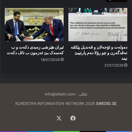
دەولەت و ئۆجەلان و قەندیل پێکڤە
ئیران هێرشی زەیدی دکەت و ب
تەڤدگەرن و چو رۆلا دەم پارتییێ
کەسەک بێ ئەزمون ب ناڤ دکەت
نینە
18/07/2026
21/07/2026
تێکلی :
info@sibehi.com
KURDISTAN INFORMATION NETWORK 2026
SWEDIG.SE
Facebook
X