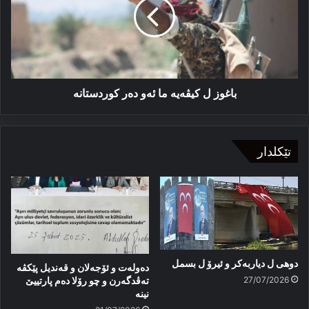
ما
ئەو
دەر
كوردستانە
باغوز ل كیڤەیە ما ئەو دەر كوردستانە
تێکلدار
دوهی ل دیاربەکر و ئیرۆ ل بسمل
دەولەت و ئۆجەلان و قەندیل پێکڤە
27/07/2026
تەڤدگەرن و چو رۆلا دەم پارتییێ
نینە