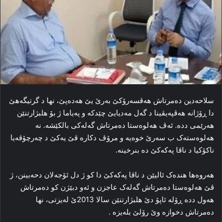
سلاحەدین ده‌مرتاش هه‌ڤسه‌رۆکێ بەرێ یێ ھەدەپێ، نها د گرتیگه‌هێ
دا ڕۆژانه‌ هه‌ڤپه‌یڤینا د گه‌ل مه‌دیایێ چێدکه‌ و په‌یاما ژ بۆ هلبژارتنێن
هه‌رێمی دده‌. ئه‌ڤ هه‌لوه‌ستا ده‌مرتاش گه‌له‌کی بالکێشه‌. نه‌
هه‌لوه‌سته‌ک ب سه‌رێ خوه‌یه‌ و مرۆڤ دکاره‌ ڤێ یه‌کێ د چه‌رچۆڤه‌یا
ناکۆکیا د ناڤا پەکەکێ ده‌ بنرخینه‌.
هه‌روه‌ها هنده‌ک ئالیێن د ناڤا پەکەکێ دا کو ژ دل ئۆجەلان دحه‌بینن، ژ
ڤێ هه‌لوه‌ستا ده‌مرتاش گه‌له‌ک عاجزن و ئه‌و دبێژن کو ده‌مرتاش
هه‌ول دده‌ ڕۆله‌ ئاپۆ دئ ھلبژارتنێن سالا 2013ێ لەیزتی، نها
ده‌مرتاش دخوازه‌ وێ رۆلێ بله‌یزه‌ .