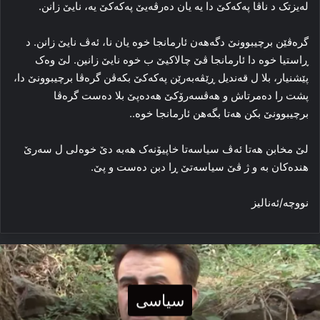
له‌یزتک د ناڤا پەکەکێ دا یه‌ یان ده‌رڤه‌یێ پەکەکێ یه‌، نایێ زانن.
گره‌ڤێن برچیبوونێ دگەهەن ئارمانجا خوه‌ یان نا، ئه‌ڤ نایێ زانن. د
ڕاستیا خوه‌ دا ئارمانجا ڤێ چالاکیێ ب خوه‌ نایێ زانین. لێ وه‌ک
پێشنیار، بلا ل قه‌ندیل ڕێڤه‌به‌رێن پەکەکێ بکه‌ڤن گره‌ڤا برچیبوونێ دا،
پشت را ده‌مرتاش و هه‌ڤسه‌رۆکێ هەدەپێ بلا ده‌ست گره‌ڤا
برچیبوونێ بکن هه‌تا بگەهن ئارمانجا خوه‌..
لێ مخابن هه‌تا ئه‌ڤ سیاسه‌تا خاپیۆنه‌ک هه‌بە دێ خوه‌لی ل سه‌رێ
هنده‌کان به‌ و ژ ڤێ سیاسه‌تێ ڕا دبن ده‌ست و پێ.
نووچه‌/ئەنالیز
سیاسی