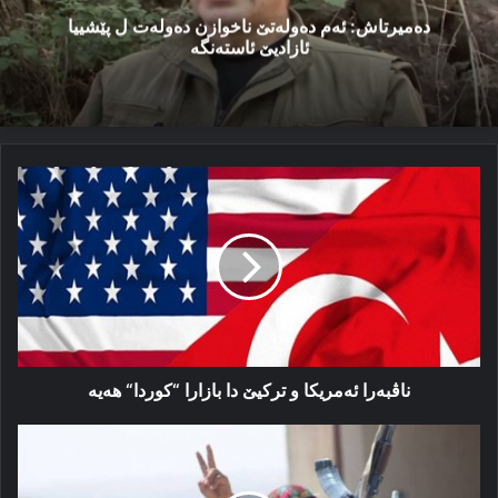
دەمیرتاش: ئەم دەولەتێ ناخوازن دەولەت ل پێشییا
ئازادیێ ئاستەنگە
ناڤبه‌را
ئه‌مریکا
و
ترکیێ
دا
بازارا
“کوردا“
هه‌یه‌
ناڤبه‌را ئه‌مریکا و ترکیێ دا بازارا “کوردا“ هه‌یه‌
باغوز
ل
كیڤەیە