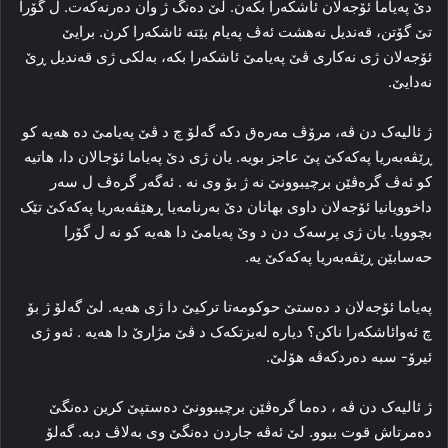
دێ په‌یاما ئۆجەلان ئاشکه‌را بکەن. لێ ده‌نگ ژ وان ده‌رنه‌که‌ت. ل گۆرا
تێ گۆتن، قه‌ندیل نه‌هشت ئه‌ڤ په‌یام بێته‌ ئاشکه‌را کرن. برایێ
ئۆجەلان ژی نه‌کاری ڤێ په‌یامێ ئاشکه‌را بکه‌، به‌لکی ژی قه‌ندیل ڕێ
نه‌دایێ.
ژ ئالیه‌ک دن ڤە، مرۆڤ مه‌ره‌ق دکه‌ گه‌لۆ چ د ڤێ په‌یامێ ده‌ هه‌یه‌ کو
ڕێڤه‌به‌ریا پەکەکێ پێ عاجز بویە. یان ژی دێ په‌یاما ئۆجالان دا، هاتیه‌
کو ئه‌ڤ گره‌ڤێن برچیبوونێ نه‌ ژ بۆ وی نه‌ . ئه‌گه‌ر گره‌ڤ ل سه‌ر
داخوویانیا ئۆجەلان داوی بهاتان دێ به‌رنامه‌یا ڕهێڤه‌به‌ریا پەکەکێ تێک
بچوویا. یان ژی پرسه‌ک دن د وێ پەیامێ دا ھەیە کو نه‌ ل گۆرا
حه‌سابێن ڕێڤه‌به‌ریا پەکەکێ یه‌.
په‌یاما ئۆجەلان د ده‌ستێ حوکومه‌تا تركیێ دا ژی ھەیە. لێ گه‌لۆ ژ بۆ
چ ئه‌وائاشکه‌را ناکن؟ دیارە له‌یزتکه‌ک د ڤێ مژارێ دا هه‌یه‌ . ئه‌و ژی
ئیرۆ- سبه‌ ده‌ردکه‌ڤه‌ هۆلێ.
ژ ئالیه‌ک دن ڤه‌ ، ده‌ما گره‌ڤێن برچیبوونێ ده‌ستپێ کرین ده‌نگێ
ده‌مرتاش قوت ببوو. لێ ئه‌ڤه‌ جاردن ده‌نگێ وی به‌لاڤ دبه‌. گه‌لۆ