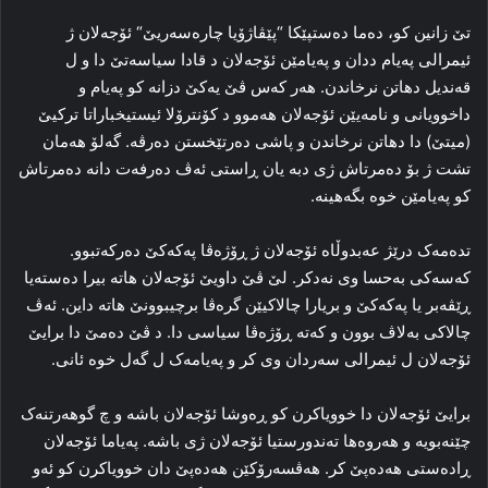
تێ زانین کو، ده‌ما ده‌ستپێکا “پێڤاژۆیا چاره‌سه‌ریێ“ ئۆجەلان ژ
ئیمرالی په‌یام ددان و په‌یامێن ئۆجەلان د قادا سیاسه‌تێ دا و ل
قەندیل دهاتن نرخاندن. ھەر كەس ڤێ یەكێ دزانە کو په‌یام و
داخوویانی و نامه‌یێن ئۆجەلان هه‌موو د کۆنترۆلا ئیستیخباراتا تركیێ
(میتێ) دا دهاتن نرخاندن و پاشی ده‌رتێخستن ده‌رڤه‌. گه‌لۆ هه‌مان
تشت ژ بۆ ده‌مرتاش ژی دبه‌ یان ڕاستی ئه‌ڤ ده‌رفه‌ت دانه‌ ده‌مرتاش
کو په‌یامێن خوه‌ بگەهینه‌.
تده‌مه‌ک درێژ عەبدوڵاه ئۆجەلان ژ ڕۆژه‌ڤا پەکەکێ ده‌رکه‌تبوو.
که‌سه‌کی به‌حسا وی نەدكر. لێ ڤێ داویێ ئۆجەلان هاته‌ بیرا ده‌سته‌یا
ڕێڤه‌بر یا پەکەکێ و بریارا چالاکیێن گره‌ڤا برچیبوونێ هاته‌ داین. ئه‌ڤ
چالاکی به‌لاڤ بوون و که‌ته‌ ڕۆژه‌ڤا سیاسی دا. د ڤێ ده‌مێ دا برایێ
ئۆجەلان ل ئیمرالی سه‌ردان وی کر و په‌یامه‌ک ل گه‌ل خوه‌ ئانی.
برایێ ئۆجەلان دا خوویاکرن کو ڕه‌وشا ئۆجەلان باشه‌ و چ گوهه‌رتنه‌ک
چێنەبویە و هه‌روه‌ها ته‌ندورستیا ئۆجەلان ژی باشە. په‌یاما ئۆجەلان
ڕاده‌ستی هەدەپێ کر. هه‌ڤسه‌رۆکێن هەدەپێ دان خوویاکرن کو ئه‌و