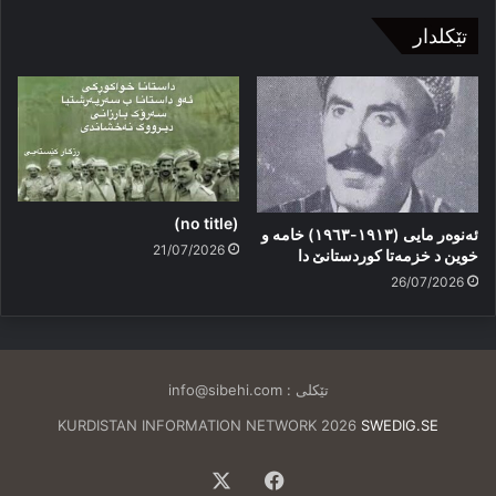
تێکلدار
(no title)
ئەنوەر مایی (١٩١٣-١٩٦٣) خامە و
21/07/2026
خوین د خزمەتا کوردستانێ دا
26/07/2026
تێکلی :
info@sibehi.com
KURDISTAN INFORMATION NETWORK 2026
SWEDIG.SE
Facebook
X