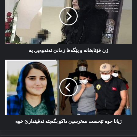
و
پێگەها
زمانێ
نەتەوەیی
یە
ژن قۆتابخانە و پێگەها زمانێ نەتەوەیی یە
ژیانا
خوە
ئێخست
مەترسیێ
داكو
بگەیتە
ئەڤیندارێ
خوە
ژیانا خوە ئێخست مەترسیێ داكو بگەیتە ئەڤیندارێ خوە