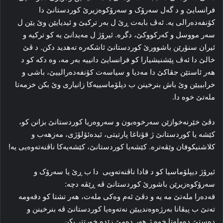
فرانسایێ و د گه‌ل سه‌رۆک و سه‌رۆکوه‌زیرێ کوردستانێ دا‌
کۆنفه‌ده‌رالی یه‌. ئه‌ڤ بابه‌ت ڕێ ل به‌ر ترکیێ‌ و ئیدیایێن وێ یێن ل
سه‌ر مووسل و که‌رکووکێ، دگره‌. ئیرۆژ ل مه‌یدانێ یه‌ کو ترکیه‌ و
ئیران سنۆرێن باشوورێ کوردستانێ ئا‌شکه‌ره‌ ته‌هدید دکن. د ڤێ
خالێ دا‌ ئه‌ڤ پێشنیشیارا کو فرانسایێ دانییه‌ به‌ر مه‌، وه‌ دکه‌ کو د
هه‌ر ئاستێن جڤاکێ دا‌ مه‌دیا و سیاسه‌ت کۆنفه‌ده‌رالییێ، باشی و
خرابییێن وێ باش بنرخینن ب دپلۆماسییه‌کا زانیاری وێ بکن خزمه‌تا
مله‌تێ خوه‌ دا‌.
دڤێ خێرنه‌خوازێن سه‌رخوه‌بون و سه‌روه‌ریا کوردستانێ بزانن كو،
کێشه‌ یا کوردستانێ ژ قۆناغا پارتیتی، ئیده‌ئۆلۆژی، مه‌زهه‌ب و
كلاشنیكوفان وێڤه‌تره‌. کێشەیا کوردستانێ، کێشه‌یه‌كا‌ ناڤنه‌ته‌وه‌یی یه‌!
ئیرۆژ دیپلۆماسیا کو د قادا ناڤنه‌ته‌ویی ‌ دا‌ ب ڕێ یا سه‌رۆک و
سه‌رۆکوه‌زیرێن باشورێ کوردستانێ ڤه‌ ڕێڤه‌ دچه‌:
قه‌ده‌را مله‌تێ مه‌ یه‌ و دڤێ ئه‌م وه‌کی مله‌ت، هه‌ر تشتا کو دقه‌ومه‌
ته‌نێ ب پیڤانا به‌رژه‌وه‌ندییێن نه‌ته‌وه‌یا کوردستانێ ڤه‌ بنرخینن و
ده‌ستێ ده‌وله‌تا خوه‌ ژ هه‌ر ده‌مێ زێده‌ خورتتر بکن.