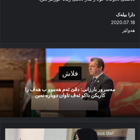
دارا بیله‌ک
2020.07.18
ھەولێر
فلاش
مەسرور بارزانی: دڤێ ئەم هەموو ب هەڤ را
کاربکن داکو ئەڤ تاوان دوبارە نەبن
ژن
قۆتابخانە