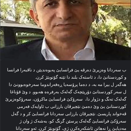
ب سه‌ردانا وه‌زیرێ ده‌رڤه‌ یێ فرانسایێ پەیوه‌ندیێن د ناڤبه‌را فرانسا
و کوردستانێ دا‌، د ئاسته‌ک بلند دا‌ تێنە گۆتوبێژ کرن.
هه‌گه‌ر ل بیرا مه‌ به‌، د ده‌ما پرۆسه‌یا ڕه‌فه‌راندوما سه‌رخوه‌بوونێ دا
ل سه‌ر کوردستانێ دۆرپێچه‌ک گه‌له‌ک به‌رفره‌ه هه‌بوو. د وێ قۆناغا
گه‌له‌ک ته‌نگ و دژوار دا، ‌ سه‌رۆکێ فرانسایێ ماكرۆن، سه‌رۆکوه‌زیرێ
کوردستانێ یێ وێ ده‌مێ نێچیرڤان بارزانی ب ئاوایه‌ک فه‌رمی
ڤه‌خواند پاریسێ. نێچیرڤان بارزانی سه‌ردانا فرانسایێ کر و د گه‌ل
سه‌رۆکێ فرانسایێ گه‌له‌ک پرسێن گرنگ کو، به‌شه‌ک ژ وان ژ
مه‌دیایێ ڕا نه‌هاتن ئاشکه‌ره‌کرن ژی، گۆتوبێژ کرن. ئه‌و سه‌ردانا