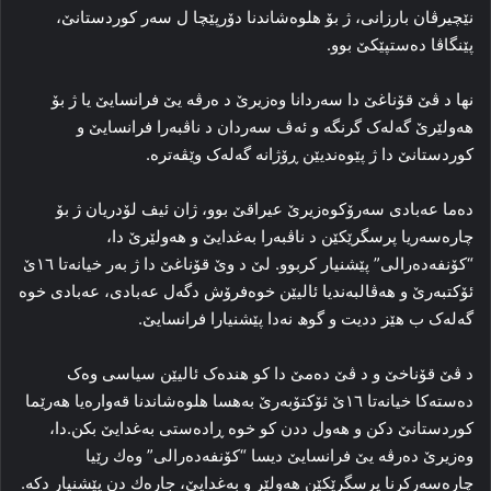
نێچیرڤان بارزانی، ژ بۆ ھلوەشاندنا دۆرپێچا ل سه‌ر کوردستانێ،
پێنگاڤا ده‌ستپێکێ بوو.
نها د ڤێ قۆناغێ دا‌ سه‌ردانا وەزیرێ د ەرڤە یێ فرانسایێ یا ژ بۆ
هه‌ولێرێ گه‌له‌ک گرنگه‌ و ئه‌ڤ سه‌ردان د ناڤبه‌را فرانسایێ و
کوردستانێ دا‌ ژ پێوه‌ندیێن ڕۆژانه‌ گه‌له‌ک وێڤەتره‌.
ده‌ما عه‌بادی سه‌رۆکوه‌زیرێ عیراقێ بوو، ژان ئیف لۆدریان ژ بۆ
چاره‌سه‌ریا پرسگرێکێن د ناڤبه‌را به‌غدایێ و هه‌ولێرێ دا‌،
“کۆنفه‌ده‌رالی” پێشنیار کربوو. لێ د وێ قۆناغێ دا‌ ژ بەر خیانه‌تا ۱٦ێ
ئۆکتبه‌رێ و هه‌ڤالبه‌ندیا ئالیێن خوه‌فرۆش دگەل عه‌بادی، عەبادی خوه‌
گه‌له‌ک ب هێز ددیت و گوھ نەدا پێشنیارا فرانسایێ.
د ڤێ قۆناخێ و د ڤێ دەمێ دا کو هنده‌ک ئالیێن سیاسی وه‌ک
دەستەكا خیانه‌تا ۱٦ێ ئۆکتۆبه‌رێ به‌هسا هلوه‌شاندنا قەوارەیا هه‌رێما
کوردستانێ دکن و هه‌ول ددن کو خوه‌ ڕاده‌ستی به‌غدایێ بکن.دا،
وەزیرێ دەرڤە یێ فرانسایێ دیسا “کۆنفه‌ده‌رالی” وەك رێیا
چاره‌سه‌ركرنا پرسگرێكێن ھەولێر و بەغدایێ، جارەك دن پێشنیار دکه‌.