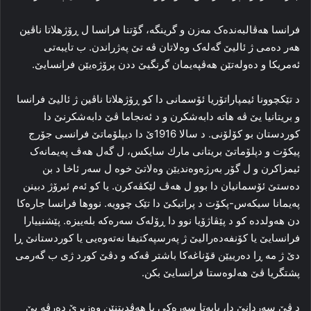
فرانسا هه‌ڤالبه‌نده‌ک مه‌زن‌ و گرینگه‌، گۆتنا فرانسا ل ڕۆژهلاتا ناڤین
هه‌ر ده‌می ژ ئالیێ گه‌له‌ک وه‌لاتان ڤه‌ تێ په‌ژراندن. ب تایبه‌تی
ئەمریكا و ده‌وله‌تێن هه‌ڤپه‌یمان گرنگیێ ددن پرۆژه‌یێن فرانسایێ.
د تێکچوونا ئیمپاراتۆریا ئۆسمانی د‌ا کو ڕۆژهلاتا ناڤین ژ ئالیێ فرانسا
و بریتانیا یێ ڤه‌ هاته‌ دابه‌شکرن و د ئه‌نجاما ڤێ دابه‌شکرنێ دا‌
کوردستان بو کۆلۆنی. د سالا 1916ێ دا دیپلۆماتێ فرانسی جۆرج
پیكۆت و دپلۆماتێ بریتانی مارك سایكس، ل گه‌ل هه‌ڤ په‌یمانه‌ک
ئیمزا‌کرن و ل گۆر به‌رژه‌وه‌ندیێن وه‌لاتێ خوه‌ ل سه‌ر ئاخا د بن
ده‌ستێ ئۆسمانیان دا‌ بوو ل هه‌ڤ لێكڤه‌کرن. یا کو ئه‌م ئیرۆژ دبینن
په‌یمانا سیکه‌س-پكۆت د پراتیکێ دا تێک چوویه‌. نووها فرانسا جاره‌کا‌
دن هه‌ولدده‌ کو د پێڤاژۆیا نوو دا‌ ڕۆله‌ک سه‌ره‌که‌ بله‌ییزه‌. پێشنییارا
فرانسایێ یا کۆنفه‌ده‌رالیێ ژ په‌رسپه‌کتیفا نه‌ته‌وه‌یی یا کوردستانێ ڕا‌
دێ ژ مه‌ ڕا‌ ده‌رییێن قۆناغه‌کا‌ باشتر ڤه‌که‌ و دڤێ کورد ژی ب گه‌رمی
پشتگریا ڤێ هه‌لوه‌ستا فرانسایێ بکن.
د ڤێ سه‌ردانێ دا‌، بابه‌تا سه‌ره‌کی یا هه‌ڤدیتنێن وه‌زیرێ ده‌رڤه‌ یێ