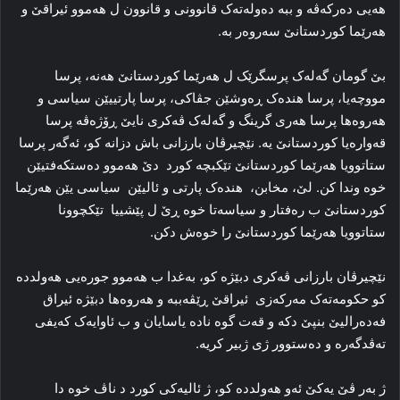
هه‌یی ده‌رکه‌ڤه‌ و ببه‌ ده‌وله‌ته‌ک قانوونی و قانوون ل هه‌موو ئیراقێ و
هه‌رێما کوردستانێ سەروەر بە.
بێ گومان گه‌له‌ک پرسگرێک ل هه‌رێما کوردستانێ هه‌نه‌، پرسا
مووچه‌یا، پرسا هنده‌ک ڕه‌وشێن جڤاکی، پرسا پارتییێن سیاسی و
هه‌روه‌ها پرسا هه‌ری گرینگ و گه‌له‌ک ڤه‌کری نایێ ڕۆژه‌ڤه‌ پرسا
قەوارەیا کوردستانێ یە. نێچیرڤان بارزانی باش دزانه‌ کو، ئه‌گه‌ر پرسا
ستاتوویا هه‌رێما کوردستانێ تێکبچە کورد دێ هه‌موو ده‌ستکه‌فتیێن
خوه‌ وندا کن. لێ، مخابن، هنده‌ک پارتی و ئالیێن سیاسی یێن هەرێما
کوردستانێ ب رەفتار و سیاسەتا خوە ڕێ ل پێشییا تێکچوونا
ستاتوویا هه‌رێما کوردستانێ را خوەش دکن.
نێچیرڤان بارزانی ڤه‌کری دبێژه‌ کو، بەغدا ب هه‌موو جوره‌یی هه‌ولدده‌
کو حکومەتەک مه‌رکه‌زی ئیراقێ ڕێڤه‌ببه‌ و هه‌روه‌ها دبێژه‌ ئیراق
فه‌ده‌رالیێ بنپێ دکه‌ و قه‌ت گوه ناده‌ یاسایان و ب ئاوایه‌ک که‌یفی
ته‌ڤدگه‌ره و دەستوور ژی ژبیر کریە‌.
ژ به‌ر ڤێ یه‌کێ ئه‌و هه‌ولدده‌ کو، ژ ئالیه‌کی کورد د ناڤ خوه‌ دا