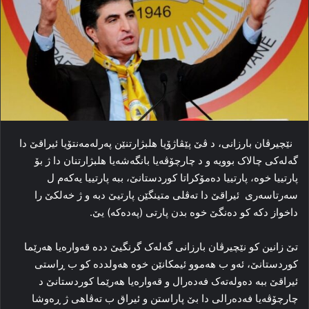
نێچیرڤان بارزانی، د ڤێ پێڤاژۆیا هلبژارتنێن پەرله‌مه‌نتۆیا ئیراقێ دا
گه‌له‌کی چالاک بوویه‌ و د چا‌رچۆڤه‌یا بانگەشەیا هلبژارتنان دا ژ بۆ
پارتییا خوه‌، پارتییا ده‌مۆکراتا کوردستانێ، ببه‌ پارتییا یه‌که‌م ل
سەرتاسەری ئیراقێ دا ته‌ڤلی متینگێن پارتیێ دبه‌ و ژ خه‌لکێ را
داخواز دکه‌ کو ده‌نگێ خوه‌ بدن پارتی (پەدەکە) یێ.
تێ زانین کو نێچیرڤان بارزانی گه‌له‌ک گرنگیێ دده‌ قەوارەیا هه‌رێما
کوردستانێ، ئه‌و ب هه‌موو ئیمکانێن خوه‌ هه‌ولدده‌ کو ب ڕاستی
ئیراقێ ببه‌ ده‌وله‌ته‌ک فه‌ده‌رال و قەوارەیا هه‌رێما کوردستانێ د
چا‌رچۆڤه‌یا فه‌ده‌رالی دا بێ پاراستن و ئیراق ب ته‌ڤاهی ژ ڕه‌وشا