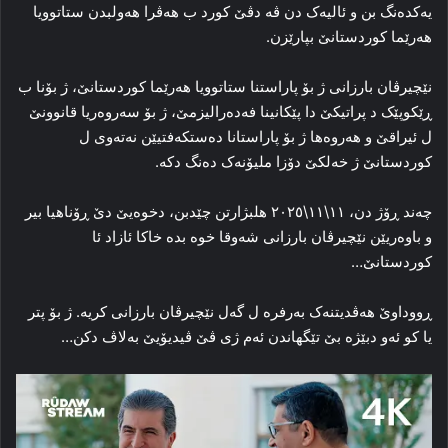
یه‌کده‌نگ بن و ئالیه‌ک دن ڤه‌ دڤێ کورد ب هه‌ڤرا هه‌ولبدن ستاتوویا
هه‌رێما کوردستانێ بپارێزن.
نێچیرڤان بارزانی ژ بۆ پاراستنا ستاتوویا هه‌رێما کوردستانێ، ژ بۆنا ب
ڕێکوپێک د پراتیکێ دا پێکانینا فه‌ده‌رالیزمێ، ژ بۆ سه‌روه‌ریا قانوونێ
ل ئیراقێ و هه‌روه‌ها ژ بۆ پاراستانا ده‌ستکه‌فتیێن نه‌ته‌وی ل
کوردستانێ ژ خه‌لکێ دۆزا ملیۆنه‌ک ده‌نگ دکه‌.
چه‌ند ڕۆژ دن، ١١\١١\٢٠٢٥ هلبژارتن چێدبن، دخوه‌یێ دێ ڕۆناهیا بیر
و باوه‌ریێن نێچیرڤان بارزانی شه‌وقا خوه‌ بده‌ خاکا ئازاد ئا
کوردستانێ…
ڕووداوێ هه‌ڤدیتنه‌ک به‌رفره‌ ل گه‌ل نێچیرڤان بارزانی کریه‌. ژ بۆ پتر
یا کو ئه‌و دبێژه‌ بێ تێگهاندن ئه‌م ژی ڤێ ڤیدیۆیێ به‌لاڤ دکن…