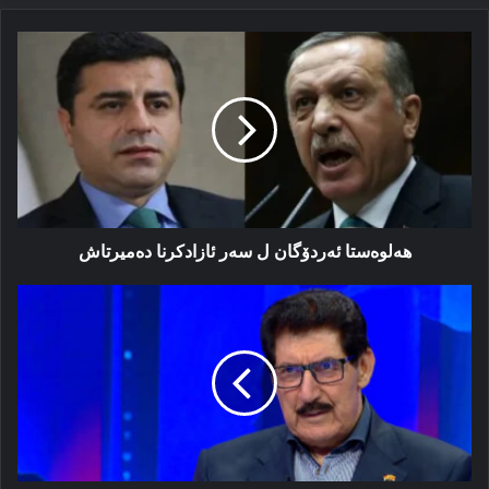
هەلوەستا
ئەردۆگان
ل
سەر
ئازادکرنا
دەمیرتاش
هەلوەستا ئەردۆگان ل سەر ئازادکرنا دەمیرتاش
بەرسڤەک
ئاگرینی
ژ
فازل
میرانی
بۆ
بافل
تالەبانی\ڤیدیۆ