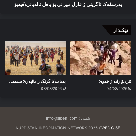
بەرسڤەک ئاگرینی ژ فازل میرانی بۆ بافل تالەبانی\ڤیدیۆ
تێکلدار
ئێزدیۆ رابە ژ خەوێ
پەیامەكا گرنگ ژ مالپەرێ سبەهی
03/08/2026
04/08/2026
تێکلی :
info@sibehi.com
KURDISTAN INFORMATION NETWORK 2026
SWEDIG.SE