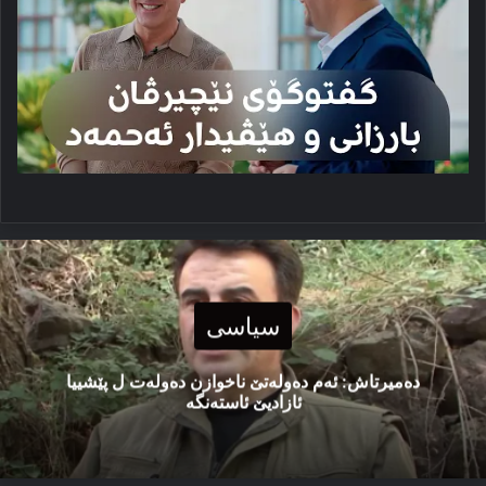
سیاسی
دەمیرتاش: ئەم دەولەتێ ناخوازن دەولەت ل پێشییا
ئازادیێ ئاستەنگە