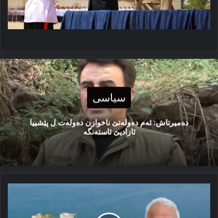
سیاسی
دەمیرتاش: ئەم دەولەتێ ناخوازن دەولەت ل پێشییا
ئازادیێ ئاستەنگە
ئۆجەلان
ل
ئیمرالییێ