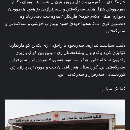
جارەکا دی ب گەرمی و ژ دل پیرۆزباهیێ ل هەوە هەموویان دکەم
ده‌رچوويێن هێژا. هیڤیا سەرکەفتن و سه‌رفرازيێ بۆ هەوە هەموویان
دخوازم. هيڤى دكه‌م خودێ هاريكارێ هه‌وه‌ بيت دڤێ ژيانا وه‌
ده‌ستپێ كرى. ب ئانه‌هييا خودێ هه‌وه‌ ببينم ب خۆشى و سه‌لامه‌تى و
سه‌ركه‌فتن.
دڤێت سپاسييا ئيدارەیا سه‌ربخوە يا زاخۆیێ ژى بكه‌ين كو هاريكاريا
كۆلێژێ كريه‌ و ئه‌م وان پێشكه‌فتنان ژى دبينين يێن كو ل باژێرێ
زاخۆیێ ئه‌نجام داىن. هيڤيا مە ئه‌وه‌ هه‌موو لا به‌رده‌وام و سه‌رفراز و
سه‌ركه‌فتى بن. كوردستان هه‌ر ئاڤه‌دان بيت و هوون ژى پارێزه‌رێن
كوردستانێ سه‌رفراز و سه‌ركه‌فتى بن.
گەلەک سپاس.