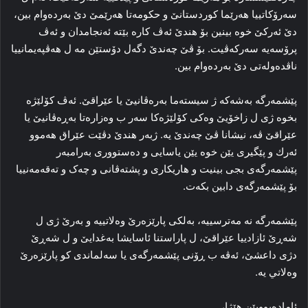
سەرۆکاتییا هەرێما کوردستانێ و حكومه‌تا هه‌رێمێ دێ به‌رده‌وام بين،
دێ ئه‌ركێ خوە بينين بۆ هندێ ئه‌ڤ كاره‌ بێته‌ ئه‌نجامدان و ئه‌ڤ
پرۆسه‌يه‌ سه‌ركه‌ڤيت. بۆ ڤێ چه‌ندێ دگەل دۆستێن مە ل هەڤپەیمانییا
ناڤدەولەتی دێ بەردەوام بین.
پێشمەرگە به‌شه‌كه‌ ژ سیستەما بەره‌ڤانيێ یا عێراقێ. ئه‌ڤ كۆلێژه‌
بخوە ژى ل زاخۆیێ وه‌كى كۆلێژه‌كا سه‌ر ب وه‌زاره‌تا به‌ڕه‌ڤانيێ يا
عێراقێ ڤە، نيشانا ڤێ چه‌ندێ يه‌. ژبه‌ر هندێ دڤێت عێراق هەموو
ئه‌رك و پێگيرى یێن خوە یێن یاسایی و ده‌ستوورى بەرامبەر
پێشمەرگەی بجى بینیت و هاریکاری و پشتەڤانی و چەک و تەقەمەنییا
بۆ پێشمەرگەی دابین بکەت.
پێشمەرگە نە مەترسیيە، بەلکى پارێزەرێ وه‌لاتييه‌‌ و به‌رێ ژى ل
شه‌ڕێ ئازادييا عێراقێ، ل پاراستنا ئاسايشا به‌غدایێ و ل شه‌ڕێ
دژى داعشێ، ئه‌ڤه‌ ب ڕۆنى پێشمه‌رگه‌ى يا سه‌لماندى كو پارێزه‌رێ
وه‌لاتي يه‌.
ئامادەبوویێن هێژا،