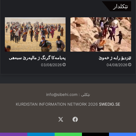
تێکلدار
ئێزدیۆ رابە ژ خەوێ
پەیامەكا گرنگ ژ مالپەرێ سبەهی
03/08/2026
04/08/2026
تێکلی :
info@sibehi.com
KURDISTAN INFORMATION NETWORK 2026
SWEDIG.SE
Facebook
X