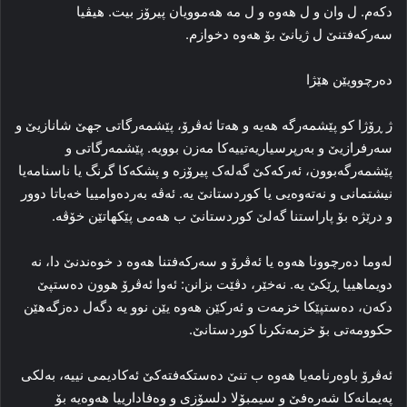
دکەم. ل وان و ل هەوە و ل مه‌ هه‌موويان پیرۆز بیت. هیڤیا
سەرکەفتنێ ل ژيانێ بۆ هەوە دخوازم.
دەرچوویێن هێژا
ژ ڕۆژا كو پێشمەرگە هه‌يه‌ و هەتا ئەڤرۆ، پێشمەرگاتى جهێ شانازیێ و
سەرفرازيێ و بەرپرسیاریەتييەکا مەزن بوویە. پێشمەرگاتى و
پێشمه‌رگه‌بوون، ئەرکەکێ گەلەک پیرۆزە و پشکەکا گرنگ يا ناسنامەیا
نيشتمانی و نەتەوەیی یا کوردستانێ يه‌. ئەڤە بەردەوامییا خەباتا دوور
و درێژە بۆ پاراستنا گەلێ کوردستانێ ب هه‌مى پێكهاتێن خۆڤه‌.
لەوما دەرچوونا هەوە یا ئەڤرۆ و سەرکەفتنا هەوە د خوەندنێ دا، نە
دويماهییا ڕێكێ یە. نەخێر، دڤێت بزانن: ئەوا ئەڤرۆ هوون دەستپێ
دکەن، دەستپێکا خزمەت و ئەرکێن هەوە یێن نوو یە دگەل ده‌زگه‌هێن
حکوومەتى بۆ خزمەتكرنا کوردستانێ.
ئه‌ڤرۆ باوەرنامەیا هەوە ب تنێ دەستکەفتەکێ ئەکادیمی نیيه‌، بەلکى
پەیمانەکا شەرەفێ و سیمبۆلا دلسۆزی و وەفاداریيا هه‌وه‌يه‌ بۆ