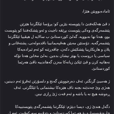
ئامادەبوویێن هێژا،
د ڤێ هەلکەفتێ دا پێويسته‌ بێژين كو: پرۆسا ئێکگرتنا هێزێن
پێشمەرگەی وه‌كى پێویست بڕێڤە ناچیت و ئەو پێشکەفتنا کو پێويست
بوو، هه‌تا نها نەبوويه‌‌. گەلێ کوردستانێ ب سالايە ل هيڤييا ئێکگرتنا
پێشمەرگەیه‌. دۆستێن مەيێن هەڤپەیمانییا ناڤدەولەتی، پشتەڤانی و
پلان و هاریکارییا پێشکێش دکەن، چاڤەڕێنه‌ كو ئه‌م ئیرادەیه‌كا
سیاسی یا دروست يا بهێز نيشان بده‌ين. به‌لێ مخابن هه‌تا نۆكه‌
نه‌هاتيه‌ كرن و ڤێ ئێكێ زيانه‌كا مه‌زن گه‌هاندييه‌ ناڤێ هه‌رێما
كوردستانێ.
ژ هەمیێ گرنگتر، ئەڤ دەرچوویێن گەنج و دلسۆزێن ئەڤرۆ ئه‌م دبینین،
هەژی وێ چەندێنە بچنە ناڤ هێزەکا نيشتمانى یا ئێکگرتی. ئه‌ڤ
ڕه‌وشه‌ هيچ نه‌ يا باشه‌ و ئه‌م قه‌ت ژێ ڕازى نینن.
دگەل هندێ ژی، ديسا دبێژم: ئێكگرتنا پێشمه‌رگه‌ى پێويستييه‌كا
چاره‌نڤيسسازه‌ بۆ هه‌رێما كوردستانێ و پێدڤييه‌ سه‌ركه‌ڤيت. ئەم ل