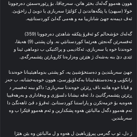
هوون هه‌موو گه‌له‌ك بخێر هاتن، سەرچاڤا، بۆ ڕێورەسمێن دەرچوونا
خولا (سيهێ) یا پێگەهاندنێ ل کۆلێژا سه‌ربازی یا دویێ ل زاخۆیێ.
ئەڤ دیمەنە جهێ شانازیيا مە و هەمی گەلێ کوردستانێيه‌.
گه‌له‌ك خۆشحالم كو ئەڤرۆ پێكڤه‌ شاهدێن دەرچوونا (359)
ئەفسەرێن گەنجێن هه‌رێما كوردستانێي نه‌‌. وان پشتى (9)‌ هه‌يڤا،
خوەندنا خوە یا سه‌ربازى، ئەکادیمی و پراکتیکی ب دوماهی ئینا و
ئێدى دێ بنه‌ به‌شه‌ك ژ هێزێن وه‌زاره‌تا كاروبارێن پێشمه‌رگه‌ى.
جهێ سه‌ربلنديێ و دەستخۆشیێ یە، کو پشتی بدوماهیئینانا خوەندنا
زانکۆیى و به‌ده‌ستڤه‌ئينانا به‌كه‌لۆ‌يۆرسێ، هوون خوەبه‌خشانه‌، ب حەز
و ڤيانا خوە هاتنە ناڤ ڕێزێن خوەندنا سه‌ربازى؛ داکو ببنە ئەفسەر د
ڕێزێن پێشمەرگاتيێ دا. ئەڤە نیشانا دلسۆزی و وەفاداری و به‌رهه‌ڤييا
هەوەیە بۆ خزمەتکرن و پاراستنا کوردستانێ. ئەڤرۆ د ڤێ ئاهەنگێ دا
ئه‌م هەموو دگەل مالباتێن هه‌وە پشکدارين و ئه‌م هه‌موو ڤێكرا ب وە
سه‌ربلندين.
ژ دل، ئو ب گه‌رمى پیرۆزباهیێ ل هەوە و ل مالباتێن وە یێن هێژا