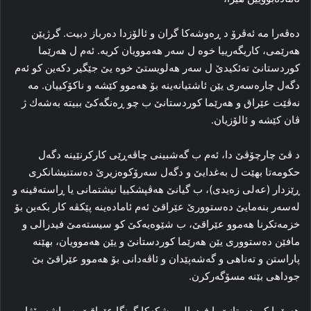
دەڤەرا مە ئەڤرۆ د ڕه‌وشه‌كا گران و ئالۆزدا دەرباز دبیت. گرژیێن
هەرێمی، کاریگەرییا خوە ل سەر هەموویان کریە. ئەم ل هەرێما
کوردستانێ ته‌ئكيدێ ل سەر هەلویستێ خوە یێ جێگیر دکەین کو ئەم
دگەل چارەسەرى یێن ئاشتیانەينه‌ بۆ هەموو کێشە و ناكۆكييان. مه‌
نه‌ڤێت عێراق و هەرێما کوردستانێ ب چو ڕەنگەکێ ببيته‌‌ به‌شه‌ك ژ
ڤان كێشه‌ و ئالۆزيان.
د ڤێ چارچۆڤێ دا، ئەم ب گەشبینی چاڤەڕێی کارکرنێينه‌ دگەل
حکومەتا بهێت ل بەغدایێ و دگەل سەرۆکوەزیرێ ده‌ستنيشانكرى
ڕێزدار (عه‌لى زه‌يدى)، ب گیانێ هه‌ڤپشكييا نيشتمانى یا ڕاستەقینە و
له‌سه‌ر بنه‌مايێ ده‌ستوورێ عێراقێ ئەم ئاماده‌ينه‌ پێکڤە کار بکەین بۆ
خزمەتکرنا هەموو عێراقێ، ب شێوەیەکێ کو سيسته‌مێ فيدرالى و
مافێن دەستووری يێن هه‌رێما كوردستانێ و یێن هەموويان، بهێنە
پاراستن و ته‌ناهى و گەشەپێدان و ئاڤەدانی بۆ هەموو عێراقێ بێ
جوداهى بێنه‌ مسۆگه‌ر‌كرن.
هەرێما کوردستانێ يا فيدرالى پشکەکا گرنگا عێراقێ يه‌. پاشەڕۆژا