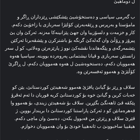
ل دوماهیێ
ب گه‌رمى سپاسى و ده‌ستخۆشيێ پێشكێشى ڕێزداران ڕاگر و
مامۆستا و بەرپرس و ڕێڤەبەرێن کۆلێژا سه‌ربازى يا زاخۆیێ دکەم.
کار و خزمەت و دلسۆزییا وان جهێ پێزانینەکا مەزنە. ئەرکێ وان يێ
پیرۆز و ڕۆڵێ وان گەلەکێ گرنگە بۆ باشترکرن و پێشڤه‌برنا ئەرکێن
پێشمەرگەی و پێگەهاندنا نڤشه‌كێ نوو ژ پارێزەرێن وه‌لاتى، کو ل سەر
زانستێن سه‌ربازى و ڤيانا نيشتمانى پەروەردە بووینە. سپاسيا هه‌وه‌
هەموویان دكه‌م، ده‌ستخوەشيێ ل هه‌وه‌ هەموویان دكه‌م، ل ڕاگرێ
كۆڵێژێ و هه‌موو ئه‌فسه‌رێن وه‌.
سلاڤ و ڕێز بۆ گيانێ پاقژێ هەموو شەهیدێن كوردستانێ، یێن كو
خەبات کرین و گیانێ خوە بۆ کوردستانێ كريه‌ قوربان دا ئه‌م ئه‌ڤرۆ
پێكڤه‌ ڤێ ئاهه‌نگێ بگێڕين. سلاڤ بۆ شەهیدێن زیندی، بۆ هەموو وا
قه‌هرەمانێن کو د ئەرکێ پاراستنا کوردستانێ دا بریندار بووین. ژ
ڤێرێ سلاڤ و ڕێزێن من قه‌بوول بكه‌ن، ده‌سێ وان ماچى دكه‌م.
هيڤييا ساخبوونێ ب ئانه‌هييا خودێ بۆ وان هەموویان دخوازم.