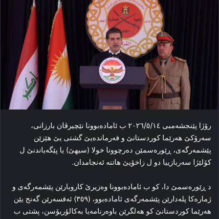
رۆژا پێنجشەمبی ٢٠٢٦/٥/١٤ ب ئامادەبوونا نێچیرڤان بارزانی،
سەرۆکێ هەرێما کوردستانێ و فەرماندەیێ گشتی یێ هێزێن
پێشمەرگەی، ڕێورەسمێن دەرچوونا خولا (سیهێ) یا پێگەیاندنێ ل
کۆلێژا سەربازییا دو ل زاخۆیێ هاتنە ئەنجامدان.
د ڕێورەسمێ دا، کو ب ئامادەبوونا وەزیرێ کاروبارێن پێشمەرگەی و
ژمارەکا پلەدارێن پێشمەرگەی ئامادەبوو، (٣٥٩) ئەفسەرێن گەنج یێن
هەرێما کوردستانێ کو هەلگرێن باوەرنامەیا بەکالۆریۆسن، پشتی ب