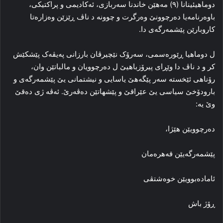
دوماهیئینانا (٩) مەهێن خاندنا سەربازی، ئەکادیمی و پراکتیکی،
باوەرنامەیا دەرچوونێ وەرگرت و چوونە د ناڤ ڕێزێن وەزارەتا
کاروبارێن پێشمەرگەی دا.
ل دوماهیا ڕێورەسمی، سەرۆک نێچیرڤان بارزانی پەیڤەک پێشکێش
کر و د ناڤ دا وێڕای پیرۆزباهیێ ل دەرچوویان و مالباتێن وان،
رۆناهی ئێخستە سەر پێگەهێ یاسایی و نیشتمانی یێ پێشمەرگەی و
بارودۆخێ سیاسی یێ عێراقێ و پێشهاتێن دەڤەرێ. ئەڤە ژی دەقێ
وێ یە:
دەرچوویێن هێژا،
پێشمەرگەیێن قەهرەمان
ئامادەبوویێن خوەشتڤى
ڕۆژ باش