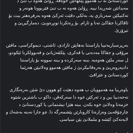
كوردستانێ نه‌ ب هه‌موو پێكهاتێن خوەڤه‌. ڕۆلێ هەوە ب تنێ د
مەیدانێن شەڕیدا نیيە. ڕۆلێ هه‌وه‌ نه‌ ب تنێ فێربوونا هونه‌ر و
ته‌كنيكێن سه‌ربازي يه‌، بەلکى دڤێت ئەرکێ هەوە بەرفرەهتر بيت بۆ
ئاڤاکرنا جڤاکێ ته‌نا و ئارام. بۆ ڕه‌تكرنا تونڕه‌ويێ، ده‌مارگيريێ و
تيرۆرێ.
بەرپرسیاریەتييا پاراستنا بەهایێن ئازادى، ئاشتى، دیموکراسی، مافێن
مرۆڤی و جڤاكا مه‌ده‌نى يا ڤه‌كرى، پێكڤه‌ژيانێ و قه‌بوولكرنا ئێكودو،
ل سەر ملێن هەوەیە. ببنە سه‌ركرده‌ و ببنه‌ نموونە بۆ پاراستنا
دادپەروەریێ و بەرەڤانیکرنێ ژ مافێن هەموو وەلاتیێن هەرێما
کوردستانێ و عێراقێ.
باوه‌رييا مه‌ هه‌موویان ب هەوە دهێت کو هوون دێ شێن بەرەنگاری
ته‌حه‌دييا ببن و د ئەرکێن خوە دا سەرکەڤن، داکو ب باشترین شێوە
خزمەتا وه‌لاتێ خوە بکەن. ببنە هێزا نيشتمانی یا کوردستانێ د
چارچۆڤەیێ وەزارەتا کاروبارێن پێشمەرگە دا. چو جارا نەبنە به‌شه‌ك و
لایەنەکێ کێشە و ململانێ یێن سیاسی.