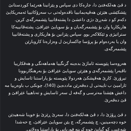
د ڤێ هەلکەفتێ دا، جارەکا دی سپاس و پێزانینا هەرێما کوردستانێ
پێشكێشى هێزێن هەڤپەیمانییا ناڤدەولەتی ب سه‌رۆكاتييا ئه‌مه‌ريكایێ
دکەم کو د شەڕێ دژی داعشێ دا پشتەڤانییا پێشمەرگەی کرین.
هاریکاریا وان بۆ پێشمەرگه‌يان و بۆ سوپایێ عێراقێ، پشتەڤانییەکا
ستراتیژی و ئێكلاكه‌ر بوو. سپاس پێزانين بۆ هاريكارى و پشتەڤانییا
وان یا بەردەوام بۆ پرۆسا چاکسازیێ ل وەزارەتا کاروبارێن
پێشمەرگەى.
هەروەسا پێويسته‌ ئاماژێ بده‌ينه‌ گرنگییا هەماهەنگی و هەڤکارییا
ناڤبەرا پێشمەرگەى و هێزێن سوپایێ عێراقێ بۆ به‌رهنگاربوونا
تیرۆرێ. کارێ هەڤپشکێ هەردولا پێویستە بۆ پاراستنا ئاسایش و
ئارامیێ ب تایبەتی ل دەڤەرێن ماددەیێ (140)، چونكى ب باوه‌رييا مه‌
داعش هێشتا مەترسی و گەفە ل سەر ئاسایش و ته‌ناهييا عێراقێ و
ڤێ دەڤەرێ.
د ڤێ ڕۆژێ دا، د ڤێ هه‌لكه‌فتێ دا، سەرێ ڕێزێ بۆ خوینا شەهیدێن
خوە دچەمینین، چ پێشمه‌رگه‌، چ یێن سوپایێ عێراقێ، چ حەشدا
شەعبی، کو گیانێ خوە کرينە قوربانی بۆ پاراستنا وه‌لاتى.