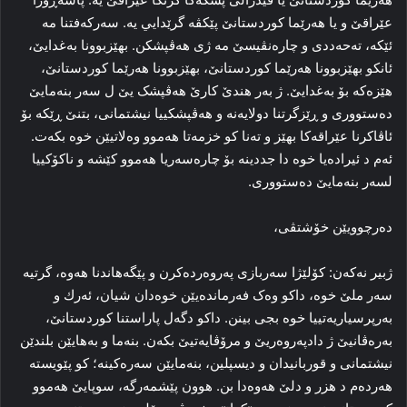
عێراقێ و يا هه‌رێما کوردستانێ پێکڤە گرێدایي یە. سەرکەفتنا مە
ئێکە، ته‌حه‌د‌دى و چاره‌نڤيسێ مە ژى هەڤپشکن. بهێزبوونا به‌غدایێ،
ئانكو بهێزبوونا هه‌رێما كوردستانێ، بهێزبوونا هه‌رێما كوردستانێ،
هێزه‌كه‌ بۆ بەغدایێ. ژ به‌ر هندێ کارێ هەڤپشک یێ ل سەر بنەمایێ
دەستووری و ڕێزگرتنا دولایەنە و هه‌ڤپشكييا نيشتمانى، بتنێ ڕێكە بۆ
ئاڤاکرنا عێراقەکا بهێز و ته‌نا کو خزمەتا هەموو وەلاتیێن خوە بکەت.
ئەم د ئیرادەیا خوە دا جددینە بۆ چارەسەریا هه‌موو كێشه‌ و ناكۆكييا
لسه‌ر بنه‌مايێ ده‌ستوورى.
دەرچوویێن خۆشتڤى،
ژبیر نەکەن: کۆلێژا سه‌ربازى پەروەردەکرن و پێگەهاندنا هەوە، گرتیە
سه‌ر ملێ خوە، داکو وەک فەرماندەیێن خوەدان شیان، ئه‌رك و
به‌رپرسياريه‌تييا خوە بجى بينن. داكو دگه‌ل پاراستنا کوردستانێ،
بەرەڤانیێ ژ دادپەروەریێ و مرۆڤایەتیێ بکەن. بنەما و بەهایێن بلندێن
نيشتمانی و قوربانیدان و دیسپلین، بنەمایێن سەرەکینە؛ کو پێویستە
هەردەم د هزر و دلێ هەوەدا بن. هوون پێشمه‌رگه‌، سوپايێ هه‌موو