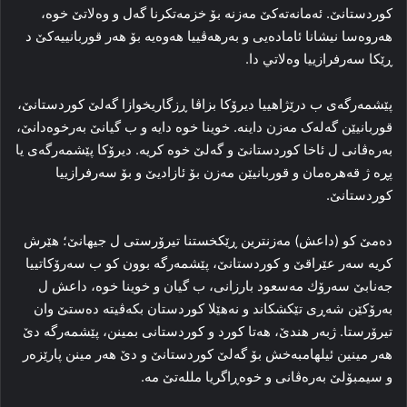
كوردستانێ. ئەمانەتەکێ مەزنه‌ بۆ خزمەتکرنا گەل و وەلاتێ خوە،
هه‌روه‌سا نیشانا ئاماده‌يى و بەرهەڤییا هەوەيە بۆ هەر قوربانيیەکێ د
ڕێكا سه‌رفرازييا وه‌لاتي دا.
پێشمەرگەی ب درێژاهییا دیرۆکا بزاڤا ڕزگاریخوازا گەلێ کوردستانێ،
قوربانیێن گەلەک مەزن داینە. خوینا خوە دايه‌ و ب گیانێ به‌رخوەدانێ،
بەرەڤانی ل ئاخا کوردستانێ و گەلێ خوە کریە. دیرۆکا پێشمەرگەی یا
پڕە ژ قه‌هرەمان و قوربانیێن مەزن بۆ ئازادیێ و بۆ سەرفرازییا
کوردستانێ.
دەمێ کو (داعش) مەزنترین ڕێکخستنا تیرۆرستی ل جیهانێ؛ هێرش
کریە سەر عێراقێ و کوردستانێ، پێشمەرگە بوون کو ب سه‌رۆكاتيیا
جه‌نابێ سه‌رۆك مه‌سعود بارزانى، ب گیان و خوینا خوە، داعش ل
بەرۆكێن شەڕی تێکشکاند و نەهێلا کوردستان بکەڤیتە دەستێ وان
تیرۆرستا. ژبه‌ر هندێ، هەتا کورد و کوردستانى بمینن، پێشمەرگە دێ
هه‌ر مینين ئیلهامبه‌خش بۆ گەلێ کوردستانێ و دێ هه‌ر مينن پارێزەر
و سیمبۆلێ بەره‌ڤانى و خوەڕاگريا ملله‌تێ مه‌.