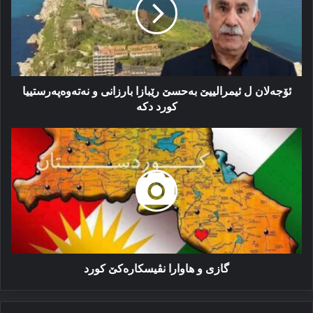
بەحسێ
رێبازا
بارزانی
و
نەتەوەپەرستییا
کورد
دکە
ئۆجەلان ل ئیمرالییێ بەحسێ رێبازا بارزانی و نەتەوەپەرستییا
کورد دکە
گازی
و
هاوارا
نڤیسکارەکێ
کورد
گازی و هاوارا نڤیسکارەکێ کورد