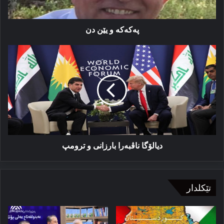
پەکەکە و یێن دن
دیالۆگا
ناڤبەرا
بارزانی
و
ترومپ
دیالۆگا ناڤبەرا بارزانی و ترومپ
تێکلدار