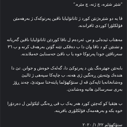
”شێر شێره‌، چ ژنه‌، چ مێره‌.”
ڤا یه‌ دو شێره‌ژنێن کورد ژ ئاناتۆلیایا ناڤین پەرتوکه‌ک ژ به‌رهه‌مێن
فۆلکلۆرا کوردی ئافراندنه‌.
مه‌هتاب ئیده‌لی و س. ئه‌رده‌م ل ناڤا کوردێن ئاناتۆلیایا ناڤین گه‌ریانه‌
و تشتێن کو د ناڤا وان دا ب ده‌ڤکی تێنه‌ گۆتن به‌رهه‌ڤ کرنه‌ و ب ۳٦
سه‌رناڤێن جودا پەرتوکا خوه‌ یا ب ناڤێ حه‌سنایێ خه‌ملاندنه‌.
بابه‌تێن جهێره‌نگ یێن د پەرتوکێ دا، گه‌له‌ک خوه‌ش و جوانن. تێ دا
هندەك وێنه‌یێن ڕه‌نگین ژی هه‌نه‌، ب چاپه‌کا سپه‌هی ژ ئالیێ
وه‌شانخانه‌یا ئاپه‌كێ ڤه‌ ل ستۆکهۆلما پایته‌ختا سوێدێ، چه‌ند ڕۆژ
به‌ری سه‌رسالێ هاتیه‌ وه‌شاندن.
ب هێڤیا کو که‌چێن کورد هه‌ر یه‌ک ب ڤی ڕه‌نگی لێکۆلین ل ده‌ردۆرا
خوه‌ بکه‌ و به‌رهه‌مه‌ک فۆلکلۆری بافرینه‌.
ستۆکهۆلم ۲۲/ ۱/ ۲۰۲۰