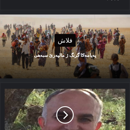
فلاش
پەیامەكا گرنگ ژ مالپەرێ سبەهی
پەکەکە
و
یێن
دن