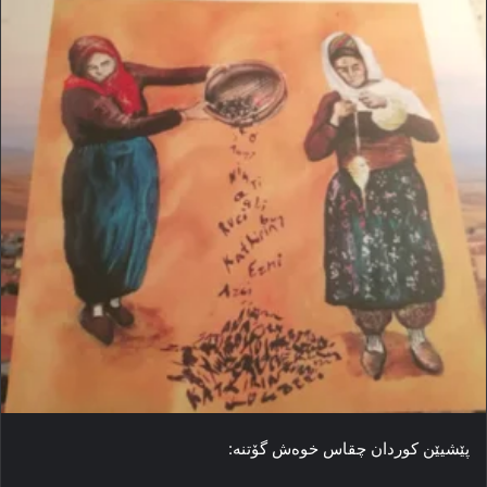
پێشیێن کوردان چقاس خوه‌ش گۆتنه‌: