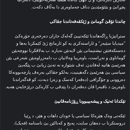
پچڕانێ و بێئۆمێدیێ دناڤ جەماوەری دا بەڵاڤ دکەت.
چاندنا تۆڤێ گومانێ و ژێکڤەقەتاندنا جڤاکی
ستراتیژیا ڕاگەهاندنا ئێکەتییێ گەلەک جاران دەرخەری جۆرەکێ
“میدیایا سێبەر” و ئاراستەکری یە کو ئارمانج ژێ کێمکرنا بەها و
دەستکەفتێن نیشتیمانی یێن لایەنێن نەیارە. ب بەلاڤکرنا نووچەیێن
گوماناوی و نەڕاست، باوەرییا وەلاتیان ب دامەزراوەیێن شەرعی یێن
هەرێمێ هاتیە لەقاندن. ئەڤ شێوازە نە تەنێ زیانێ ب پێگەیێ
سیاسی یێ هەرێمێ دگەهینیت، بەلکو جڤاکی بەرەڤ پارچەبوونەکا
دەروونی و جۆگرافی (دەڤەرا کەسک و زەر) دبەت، کو ڤەگەراندنا
باوەریێ د ناڤبەرا ڤان دەڤەران دا پێدڤی ب کارەکێ درێژخایەن هەیە.
تێکدانا ئەتیک و پیشەییبوونا ڕۆژنامەڤانیێ
ئێکەتی وەک هێزەکا سیاسی یا خودان داهات و هێز، د ڕێیا
دروستکرنا ب دەهان سایت، پەیج و کەنالێن بێ ناسنامە (فەیک)،