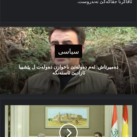
ئاڤاکرنا جڤاکەکێ تەندروست.
سیاسی
دەمیرتاش: ئەم دەولەتێ ناخوازن دەولەت ل پێشییا
ئازادیێ ئاستەنگە
سەرۆک
نێچیرڤان
بارزانی:
ئێگدەنگییا
کوردان