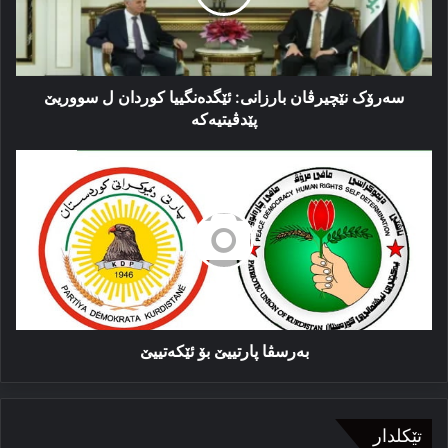
ل
سووریێ
پێدڤیتیەکە
سەرۆک نێچیرڤان بارزانی: ئێگدەنگییا کوردان ل سووریێ
پێدڤیتیەکە
بەرسڤا
پارتییێ
بۆ
ئێکەتییێ
بەرسڤا پارتییێ بۆ ئێکەتییێ
تێکلدار