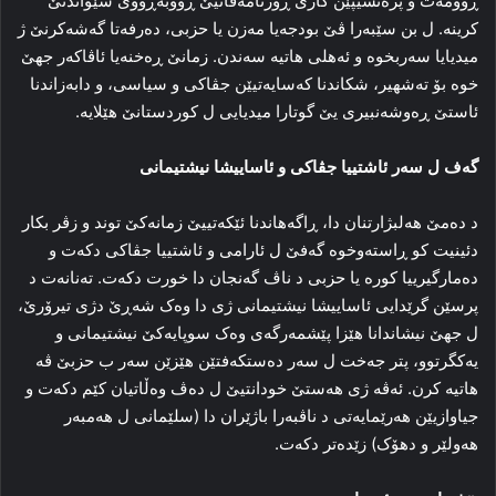
ڕوومەت و پرەنسیپێن کارێ ڕۆژنامەڤانیێ ڕووبەڕووی شێواندنێ
کرینە. ل بن سێبەرا ڤێ بودجەیا مەزن یا حزبی، دەرفەتا گەشەکرنێ ژ
میدیایا سەربخوە و ئەهلی هاتیە سەندن. زمانێ ڕەخنەیا ئاڤاکەر جهێ
خوە بۆ تەشهیر، شکاندنا کەسایەتیێن جڤاکی و سیاسی، و دابەزاندنا
ئاستێ ڕەوشەنبیری یێ گوتارا میدیایی ل کوردستانێ هێلایە.
گەف ل سەر ئاشتییا جڤاکی و ئاساییشا نیشتیمانی
د دەمێ هەلبژارتنان دا، ڕاگەهاندنا ئێکەتییێ زمانەکێ توند و زڤر بکار
دئینیت کو ڕاستەوخوە گەفێ ل ئارامی و ئاشتییا جڤاکی دکەت و
دەمارگیرییا کورە یا حزبی د ناڤ گەنجان دا خورت دکەت. تەنانەت د
پرسێن گرێدایی ئاساییشا نیشتیمانی ژی دا وەک شەڕێ دژی تیرۆرێ،
ل جهێ نیشاندانا هێزا پێشمەرگەی وەک سوپایەکێ نیشتیمانی و
یەکگرتوو، پتر جەخت ل سەر دەستکەفتێن هێزێن سەر ب حزبێ ڤە
هاتیە کرن. ئەڤە ژی هەستێ خودانتیێ ل دەڤ وەڵاتیان کێم دکەت و
جیاوازیێن هەرێمایەتی د ناڤبەرا باژێران دا (سلێمانی ل هەمبەر
هەولێر و دهۆک) زێدەتر دکەت.