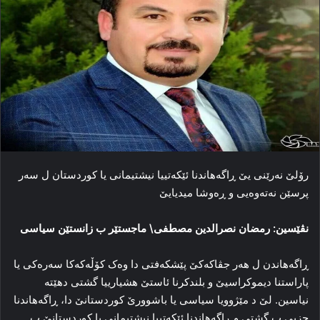
رۆلێ نەرێنی یێ ڕاگەهاندنا ئێکەتییا نیشتیمانی یا کوردستان ل سەر
پرسێن نەتەوەیی و ڕەوشا میدیایێ
نڤێسین: رمضان نصرالدین مصطفی\ ماجستێر ب زانستێن سیاسی
ڕاگەهاندن ل هەر جڤاکەکێ پێشکەفتی دا وەک کۆڵەکەکا سەرەکی یا
پاراستنا دیموکراسیێ و بلندکرنا ئاستێ هشیارییا گشتی دهێتە
نیاسین. لێ د مێژوویا سیاسی یا باشوورێ کوردستانێ دا، ڕاگەهاندنا
حزبی ب گشتی و ڕاگەهاندنا ئێکەتییا نیشتیمانی یا کوردستانێ ب