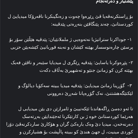
پێشنیار و دەرئەنجام
بۆ ڕاستکرنەڤەیا ڤێ ڕێڕەوا چەوت و زەنگینکرنا ناڤەرۆکا میدیایێ ل
کوردستانێ، چەند پێنگاڤێن بنەڕەتی پێدڤینە:
١- جوداکرنا ستراتیژیا نەتەوەیی ژ ململانێیان: پێدڤیە هێڵێن سۆر بۆ
پرسێن چارەنوسساز بهێنە کێشان و نەبنە قوربانیێ کێشەیێن حزبی
٢- پێڕەوکرنا یاسایێ: پێدڤیە ڕێگری ل میدیایا سێبەر و ناڤێن فەیک
بهێتە کرن کو زمانێ جنێو و تەشهیرێ بەڵاڤ دکەت
٣- گۆڕینا زمانێ میدیایێ: پێدڤیە میدیا ببیتە سەکۆیا دیالۆگ و
لێکتێگەهشتنێ، نەک گۆڕەپانا شەڕێ دەروونی
تا ئەو دەمێ ڕاگەهاندنا ئێکەتییێ و ئامرازێن دی یێن میدیایی ل
هەرێما کوردستانێ خوە ژ بن کارتێکرنا ئەجێندایێن بەڕتەسک
دەرنەخەن، میدیا دێ وەک بارەکێ گران و هۆکارێ ساردکرنەڤێ دۆزا
کوردی مینیت، ل جهێ هندێ کو ببیتە پاڵپشت بۆ هشیارکرن و