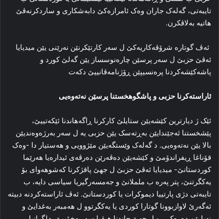
تایبەتی، گەلەک جاران وەک ئامرازەکێ دابەشکاری و ساردکرنەڤێ
هاتیە بەلاڤکرن.
ئەڤ گوتارە شرۆڤەکاریەکێ ل سەر کارتێکرنێن نەرێنی یێن میدیایا
ئەڤێ حزبێ ل سەر پرسێن چارەنوسساز یێن گەلێ کورد و
پاشەکێشەکردنا پرەنسیپێن ڕۆژنامەڤانییێ دکەت
ئاراستەکرنا حزبی و پاشگوهخستنا پرسێن نەتەوەیی
ئێک ژ دیارترین کێشەیێن ستایلێ کارکرنا ڕاگەهاندنا ئێکەتییێ،
پێشخستنا ئەجێندایێن بەڕتەسک یێن حزبی یە ل سەر بەرژەوەندیێن
بالا یێن نەتەوەیی. د گەلەک وێستگەیێن مێژوویی و هەستیار دا -وەک
قۆناغا ڕیفراندۆمێ و کێشەیێن دەڤەرێن دەرڤەی ئیدارەیا هەرێما
کوردستانێ- میدیایا ئەڤێ حزبێ ل جهێ پاقژکرنا کەشوهەوای بۆ
یەکگرتنێ، پتر پەرە ب ململانێ و جەمسەرگیریا سیاسی دایە، ب
تایبەتی دژی پارتییا دیموکرات یا کوردستانێ. ئەڤ ئاراستەکردنە دبیتە
ئەگەرێ لاوازبوونا گوتارا کوردی یا یەکگرتوو ل هەمبەر بەغدایێ و
نەیارێن دەرەکی، و ل جهێ چاندنا هیڤیا سەربەخۆییێ، دلگرانیا