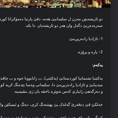
دو ئاریشەیێن مەزن ل سلێمانیێ هەنە، دڤێ پارتیا دەمۆكراتا كورد
سەرەدەریێ دگەل وان ھەر دو ئاریشەیان دا بکە.
1- ئازادیا رادەربڕینێ.
2- پارە و پرۆژە.
یەکەم:
یەكێتیا نشتمانیا كوردستانێ (یەكێتی)، ب زانابوونا خوە و ب چاڤ
میدییایێ و ئازادیا ڕادەربڕینێ دا، سلێمانی وەسا بێدەنگ کریە کو
و دەزگەهێ زانیاری کەس نەوێرە باخڤە یان ژی بنڤیسیە.
خەلکێ ڤێ دەڤەرێ گەلەک یێ بھێنتەنگ کری، دەنگ و ئیسکێن وان 
کەنگی وان ماف هەیە باخڤن و تشتەکی بێژن و بێهنا خۆ بەردەن؟