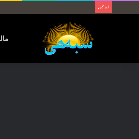
لەزگین
مال