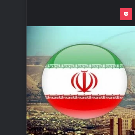
Odnoklassnik
Pocket
VKon