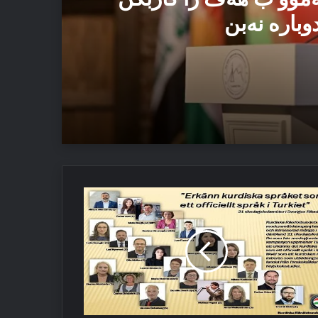
وبارە نەبن
 ئەڤ تاوان دوبارە نەبن
رلامەنتەرێن
ێدی
تگریا
ردیێ
ن