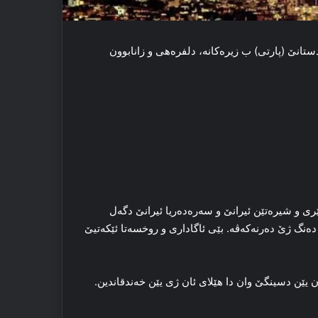
ستانێ (پارتی) ب زیرەکانە، دلفرەهی و زانابوون
دێری و شیرەتێن ئیرانێ و سەرەدەریا ئیرانێ دگەل
 دەنگ ژێ دەرنەکەڤە. بێی ئاگاداری و روخسەتا ئێکەتیێ
یێن دسینگێ وان دا هێلای ئان ژی یێن خەندقاندین.