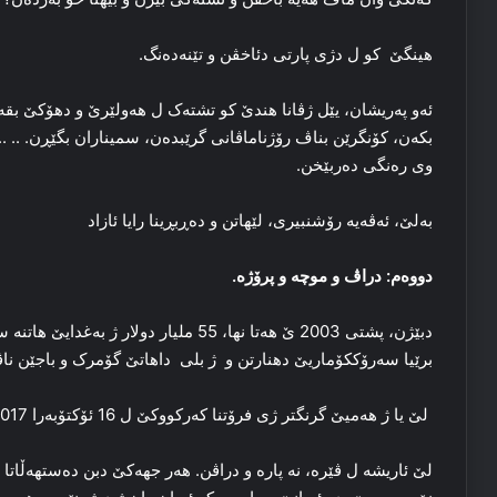
هینگێ کو ل دژی پارتی دئاخڤن و تێنەدەنگ.
ئەو پەریشان، یێل ژڤانا هندێ کو تشتەک ل هەولێرێ و دهۆکێ بقە
بکەن، کۆنگرێن بناڤ رۆژناماڤانی گرێبدەن، سمیناران بگێڕن. .. .
وی رەنگی دەربێخن.
بەلێ، ئەڤەیە رۆشنبیری، لێهاتن و دەڕبڕینا رایا ئازاد
دووەم: دراڤ و موچە و پرۆژە.
دبێژن، پشتی 2003 ێ هەتا نها، 55 ملیار د
برێیا سەرۆککۆماریێ دهنارتن و ژ بلی داهاتێ گۆمرک و باجێن نا
لێ یا ژ هەمیێ گرنگتر ژی فرۆتنا کەرکووکێ ل 16 ئۆکتۆبەرا 2017 دا، ب بازارەکێ گۆماناوی!
لێ ئاریشە ل ڤێرە، نە پارە و دراڤن. هەر جهەکێ دبن دەستهەڵاتا ئی