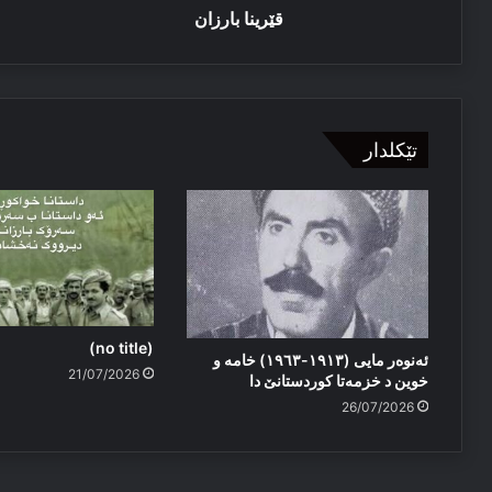
قێرینا بارزان
تێکلدار
(no title)
ئەنوەر مایی (١٩١٣-١٩٦٣) خامە و
21/07/2026
خوین د خزمەتا کوردستانێ دا
26/07/2026