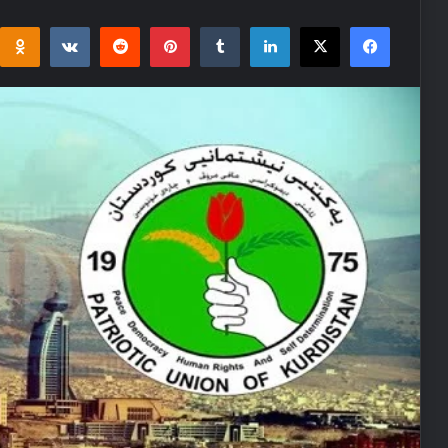
i
takte
Reddit
Pinterest
Tumblr
LinkedIn
Facebook
X