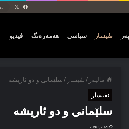
Facebook
X
پەر
نڤیسار
سیاسی
ھەمەرەنگ
ڤیدیو
مالپەر
/
نڤیسار
/
سلێمانی و دو ئاریشە
نڤیسار
سلێمانی و دو ئاریشە
20/02/2021