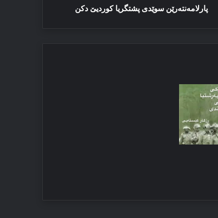
پارلامەنتەرێن سوێدی پشتگریا كوردیێ دكن