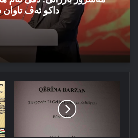
داکو ئەڤ تاوان د
04/08/2026
مەسرور بارزانی: دڤێ ئەم هەموو ب هەڤ را کاربکن داکو
04/08/2026
قێرینا
پا
ئێزدیۆ رابە ژ خەوێ
بارزان
سو
پش
كو
دك