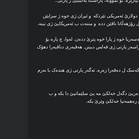
رێزە. بۆ نموونە، پاراستنا یەكێتیێ ژ پارتی..
 دولارێ ئەمریکی تێردکە و ئیران ژی خوە ژ سزایێن
ل رۆژهەڵاتا ناڤێن ددە و مننەت ب ئەمریکایێ ژی نینە.
سەریا خوە ژ پارا خوە پترێ ددەن. لەوا، چ پارە بۆ
امبەر پارتی ژی قەلس دبینن. هەڤبەری دناڤبەرا دهۆک
 کەسک ل دەڤەرا زەرە. ئەگەر پارتی ژی هندەک یا نەرم
رەدەریێ دگەل خەلکێ مە یێ سلێمانیێ دا بکە و ب
 زەهمەتیا خەلکێ وێرێ بکە.