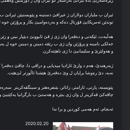
زێرەسەریێ بدە ئیرانێ بەرامبەر كو ئیران وان ژ دوژمنێن وەهمی بپا
ئیران ب ملیاران دولاران ژ عیراقێ دستینە و پێویستیێن ئیرانێ ب
توندێن ئەمریکایێ قۆرتال دەکە و بەردەوامیێ بکار و پرۆژێن خوە 
هەڵبەت، ئێکەتی و دەڤەرا وان ژی ژ ڤێ ئابوونێ دبێپار نینن و زێرە
خەلکی نامینە و پرۆژێن وان ژی ب رێڤە دمینن و دمینن خوە ل بەر
و هەولێرێ و سلێمانیێ دا ژی ناهێتەکرن.
ژبەرهندێ، هەم د وارێ ئازادیا میدیایی و دراڤی دا، چاڤێ دەڤەرا
نەبە، دێ رەوشا برایان ل وێ دەڤەرێ هێشتا ئاڵوزتر لێ‌هێت.
پێویستە، پارتی، ئارامتر، زاناتر، بێنفرەهتر و سینگڤەکریتر سە
چاڤەکێ ڤەکریتر ل وان ژی بنێرە و هەستێ ب بارگرانیا یەكێتیێ و
ئەنجام، ئەم هەمی کوردین و برا نە!
2020.02.20