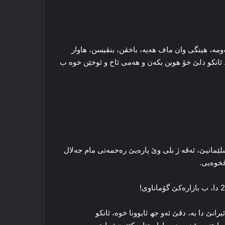
ومە، هینگی وان ماف هەیە، باخڤن، بنڤیسن، هاوار
. ئانکو دلێ خۆ هوین بکەن و هەمی ئاخ و ئوخێن خوە ب
ولار ژ بەغدایێ هاتنە سلێمانیێ، ئەڤە ژ بلی وێ پارەیێ رەحمەتی مام جەلال
ڤخوەیی.
رانێ دا بە، دڤێ ئەو جھ ئابوونا خوە، ئانکو