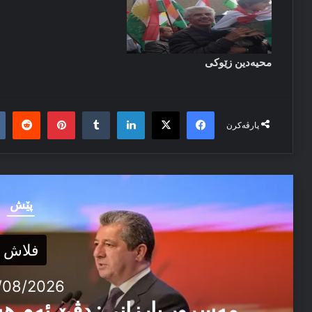
محیەدین زێوكی
it
nterest
Tumblr
LinkedIn
Facebook
X
پارڤەکرن
پێش
فلاش
/08/2026
مەسرور بارزانی: دڤێ ئەم ه