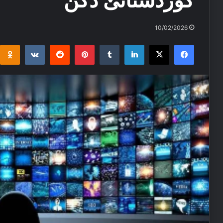
كوردستانێ دكن
10/02/2026
i
takte
Reddit
Pinterest
Tumblr
LinkedIn
Facebook
X