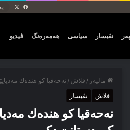
Facebook
X
پەر
نڤیسار
سیاسی
ھەمەرەنگ
ڤیدیو
مالپەر
/
فلاش
/
نەحەقیا كو هندەك مەدیای
فلاش
نڤیسار
نەحەقیا كو هندەك مەدیا