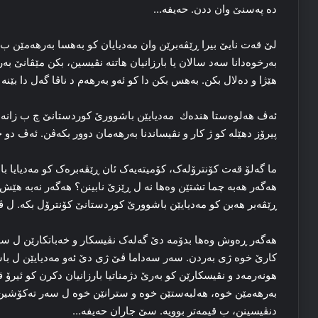
ده‌ په‌سنێ وان ددن. حە‌یفه‌…
لێ قه‌ت نایێ بیرا ڕێڤه‌برێن وان مه‌دیایان کو به‌هسا به‌رهه‌مێن ب 
به‌رخوه‌دانا سه‌د سالان یا بارزانیان هاتنه‌ نڤیسین، بکن مێڤانێ به‌رن
هێژا و ده‌لال بکن. به‌هس بکن دا کو ئه‌و به‌رهه‌م د ناڤا گه‌ل دا‌ بێنه‌ 
ئه‌ڤ هه‌لوه‌ستا هندەك مه‌دیایێن باشوورێ کوردستانێ چ ب زانه‌بو
پیرۆز دهێله‌ کو ژ کار و نڤیساندنا به‌رهه‌مان دوور بکه‌ڤن. ئه‌ڤ دو 
ما گه‌لۆ قه‌ت کۆنترۆله‌ک، کۆمیته‌یه‌ک ئان ڕێڤه‌بره‌ک کو مه‌دیایا
هه‌گه‌ر هه‌به‌ چما تشتێن وه‌ها نه‌ ل ڕێزێ نابینن؟ هه‌گه‌ر نە‌به‌ ه
ڕێڤه‌بر هه‌بن کو مه‌دیایێن باشوورێ کوردستانێ کۆنترۆل بکه‌. ل ڤێ
هه‌گه‌ر ڕه‌وش وه‌ها بدۆمه‌ دێ گه‌له‌ک نڤیسکار و خه‌باتکارێن ل سه
کارێ خوه‌ ژی به‌ردن. سه‌ر سه‌داما ڤێ ژی دێ ئه‌و مه‌دیایێن ل ب
هونه‌رمه‌د و نڤیسکارێن کو به‌رێ دژمناتیا بارزانیان دکرن کو ئیرۆ ق
به‌رهه‌مێن خوه‌، هه‌لبه‌ستێن خوه‌ و سترانێن خوه‌ ل سه‌ر ته‌کۆشین 
دنڤیسینن، ب قیمه‌تر بوویه‌. سێ جاران حه‌یفه‌…