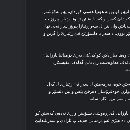
یێن کو بوونه‌ هێڤیا هه‌می کوردان، یێن ته‌کۆشه‌ر،
 دلێ که‌س و که‌سایه‌تیێن ژ بۆنا ڕێبازا پیرۆز ب
‌باتێن وان یێن ل سه‌ر ڕێبازا پیرۆز سار نه‌به‌. نها
ز بوون، د سه‌ر یا دلسۆزێن ڤێ ڕێبازێ را‌ گرتن و
‌ها دیار دکن کو کی/ئێ به‌رێ دژمناتیا بارزانیان
و. ئه‌ڤ هه‌لوه‌ست ژی دلێ گه‌له‌ک، نڤیسکار،
‌.
یێن خوه‌، به‌رهه‌مێن ل سه‌ر ڤێ ڕێبازی ل گه‌ل
 دخوازن خوه‌فرۆشان ده‌رخن پێش و یێن دلسۆز و
و‌ مه‌زنترین کارەساتە‌.
ی بارزانی ڤێ ڕه‌وشێ بشۆپینن و ڕێ نه‌ده‌ن که‌سێن کو
ن ده‌ هێژی ئه‌و دژمناتی هه‌یه‌، ب ئازادی و سه‌ربلندایێ