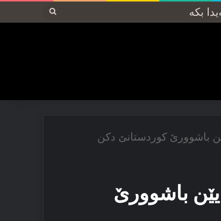
پەیدا
بکە
ێن باشوورێ كوردستانێ دكن
یێن باشوورێ