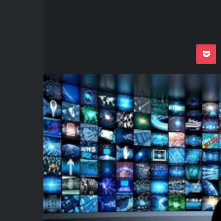
Odnoklassnik
Pocket
VKon