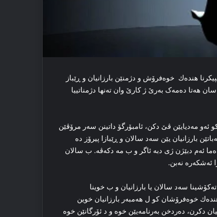
یکرنا هندەك خوه‌فرۆش و دژمنێن بارزانیان و ڕێباز
ن هه‌تا ده‌مه‌ک‌ به‌رێ ژ کارێ وان ته‌نها دژمناتییا
و ئەو مه‌دیایێن ڤێ دکن، ئامبۆرگۆ داتینن سه‌ر مرۆڤێن
‌باتێن بارزانیان یێن سه‌د سالان و ڕێبازا پیرۆز ده‌
ه‌ما ئه‌م دبێژن ژی دبه‌ ئاگر و ب مه‌ دکه‌ڤه‌. ب سالان
ئه‌شکه‌ره‌ نه‌بن.
‌کۆشینا سه‌د سالان یا بارزانیان و ب خوینا
 هندەك خوه‌فرۆشان کو ل هه‌مبه‌ر بارزانیان خوین
ان دکرن، ده‌ردخن به‌رنامه‌یێن خوه‌ و د ئۆرگانێن خوه‌