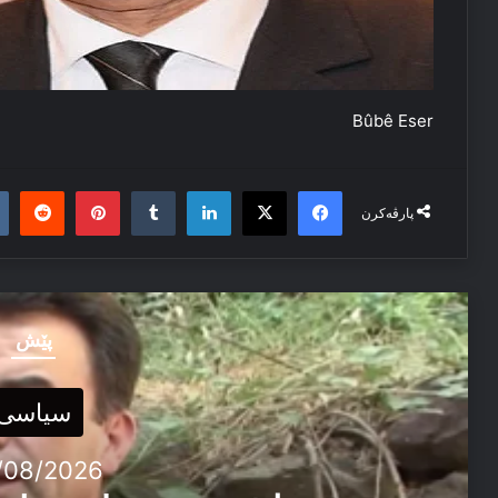
Bûbê Eser
it
nterest
Tumblr
LinkedIn
Facebook
X
پارڤەکرن
پێش
سیاسی
/08/2026