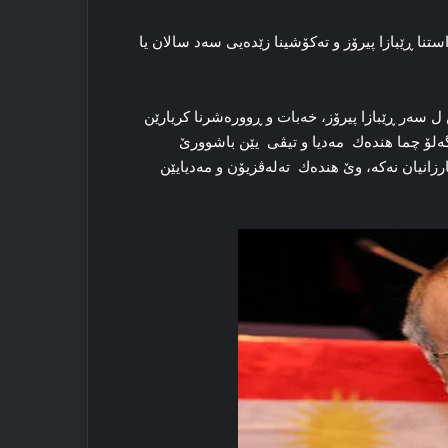
ستنا ڕێبازا پیرۆز و ته‌کۆشینا زێده‌یی سه‌د سالان یا
 ل سه‌ر ڕێبازا پیرۆز، خه‌بات و ڕووره‌شرنا كریارێن
ه‌لۆ چما هندەك مه‌دیا و تیڤی یێن باشوورێ
زانیان نه‌که‌، وێ هندەك ته‌له‌ڤزیۆن و مه‌دیایێن