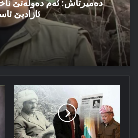
دەمیرتاش: ئەم دەولەتێ ناخ
ئازادیێ ئاس
06/08/2026
دەمیرتاش: ئەم دەولەتێ ناخوازن دەولەت ل پێشییا ئازاد
04/08/2026
دەقێ
کێ
مەسرور بارزانی: دڤێ ئەم هەموو ب هەڤ را کاربکن داکو
نامەیا
رۆ
مەلا
کو
مستەفا
را
بارزانی
شا
بۆ
کر
گەنەڕال
دیگۆل