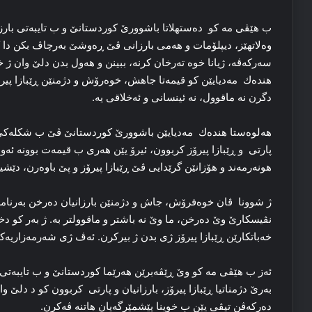
ب هێڤی مه‌ کو ده‌ستهلاتا باشوورێ کوردستانێ و ب تایبه‌تی بارزان
وه‌لاتهێز، دیپلۆمات و هه‌می بارزانی ڤێ ڕه‌وشێ به‌رچاڤ بکن دا کو
سه‌رکه‌ڤه‌، ژیانا خوه‌ ته‌رخان کرنه‌، ببینن و هه‌ول بدن دلێ وان ژ خه
هندەك مه‌دیایێن کو قیمه‌تا جاهش، خوه‌رۆش و دژمنێن ڕێبازا پیرۆ
دگرن نه‌ ماقوول، نه‌ ئینسانی و ئه‌خلاقی یه‌.
هه‌لوه‌ستا هندەك مه‌دیایێن باشوورێ کوردستانێ ڤێ ب شکله‌کێ وه
پارتی و ڕێبازا پیرۆز کربوون، ئیرۆ یێن هه‌ری ب قیمه‌ت بوونه‌ ئه‌
هونه‌رمه‌ند و هۆزانێن گرێدایی ڤێ ڕێبازا پیرۆز و پێ باوه‌رن، دێشینه
ژ شوونا ڤان خوه‌فرۆش، جاش و دژمنێن بارزانیان ده‌رخن به‌رنامه‌
نڤیسکارێ وێ ده‌رخن، ما وێ نه‌ باشتر و ماقوولتر به‌. ژ به‌ر کو
خه‌باتکارێن ڕێبازا پیرۆز ژی بدن ژ بیرکرن. ئه‌ڤ ژی شه‌رمه‌زاریه‌که 
ئه‌ز ب هێڤی مه‌ کو وێ ڕێڤه‌برێن هه‌رێما کوردستانێ و ب تایبه‌ت
به‌رێ دژمناتیا ڕێبازا پیرۆز، بارزانیان و پارتی کربوون کو د دلێ وا
ده‌رکه‌ڤن تیڤی یێن ب خوینا پێشمێرگه‌یان هاتنه‌ ڤه‌کرن.