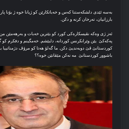
به‌سه‌ ئێدی دلشكەستنا که‌س و خه‌باتکارێن کو ژیانا خوه‌ ژ بۆنا پارا
بارزانیان، ته‌رخان کرنه‌ و دکن.
ئه‌ز ژی وه‌که‌ نڤیسکاره‌کی کورد کو بێترین خه‌بات و به‌رهه‌مێن من
پەكەكێ یێن وێرانكرنس کوردانه‌، دلبێشم. خه‌مگینم و دفکرم کو گ
کوردستانێ ڤێ دوبه‌ندیێ دکن. ما گه‌لۆ هه‌تا کو مرۆڤ دژمناتییا بار
باشوور کوردستانێ ‌ مە نەكن مێڤانێن خوە؟؟