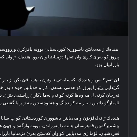
هندەك ژ مه‌دیایێن باشوورێ کوردستانێ بوونه‌ پاقژکرن و ڕووسیپ
پیرۆز کو به‌رێ کارێ وان ته‌نها دژمنایتیا وان بوو. هندەك ژ وان که‌سا
بارزانیان بوو.
لێ ئه‌م که‌س و هندەك که‌سایه‌تی نه‌وێرن به‌هسا ڤێ بکن. ژ به‌ر ک
گرێدایی ڕێبازا پیرۆز کو هه‌می ته‌مه‌ن، کار و خه‌باتێن خوه‌ د به‌ر خه
ته‌رخان کرنه‌. ل مه‌ وه‌ها کرنه‌ کو ئه‌م نه‌ما دکارن ڕاستیێ بێژن. د
ئامبارگۆ داتینن سه‌ر مه‌ کو ده‌نگ و هه‌لوه‌ستێن مه‌ ژ ڕایا گشتی را‌ 
هندەك ژ ته‌له‌ڤزیۆن و مه‌دیایێن باشوورێ کوردستانێ کو ب سایا ته
پێشمێرگه‌یێن قه‌هره‌مان هاتنه‌ دامه‌زراندن. بوونه‌ وارگه‌ه و جهێ
ڤه‌ردشیان. لۆما ژی مه‌دیایێن کو وان که‌سێن به‌رێ دژمناتیا بارزانی