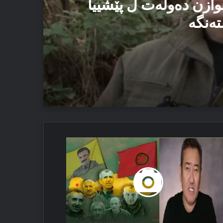
وازن دەولەت ل پێشییا
تەنگە
یێ ئاستەنگە
 ئەڤ تاوان دوبارە نەبن
ژاڤایێ
ردستانێ
دەستی
مێ