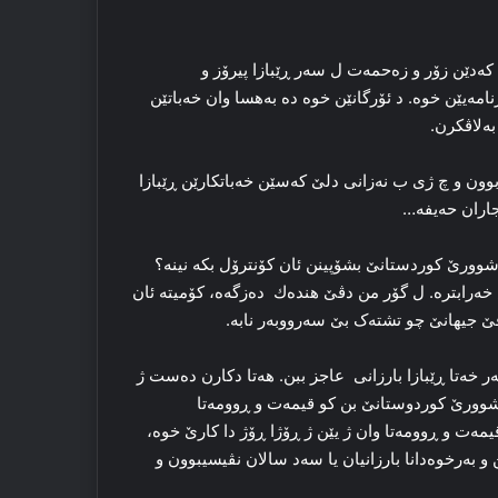
که‌دێن زۆر و زه‌حمه‌ت ل سه‌ر ڕێبازا پیرۆز و
امه‌یێن خوه‌. د ئۆرگانێن خوه‌ ده‌ به‌هسا وان خه‌باتێن
به‌لاڤکرن.
ون و چ ژی ب نه‌زانی دلێ که‌سێن خه‌باتکارێن ڕێبازا
جاران حه‌یفه‌…
 باشوورێ کوردستانێ بشۆپینن ئان کۆنترۆل بکه‌ نینە‌؟
ێش خه‌رابتره‌. ل گۆر من دڤێ هندەك ده‌زگه‌ه، کۆمیته‌ ئان
 جیهانێ چو تشته‌ک بێ سه‌رووبه‌ر نابه‌.
‌ر خه‌تا ڕێبازا بارزانی عاجز ببن. هه‌تا دکارن ده‌ست ژ
اشوورێ کوردوستانێ بن کو قیمه‌ت و ڕوومه‌تا
یمه‌ت و ڕوومه‌تا وان ژ یێن ژ ڕۆژا ڕۆژ دا‌ کارێ خوه‌،
و به‌رخوه‌دانا بارزانیان یا سه‌د سالان نڤیسیبوون و