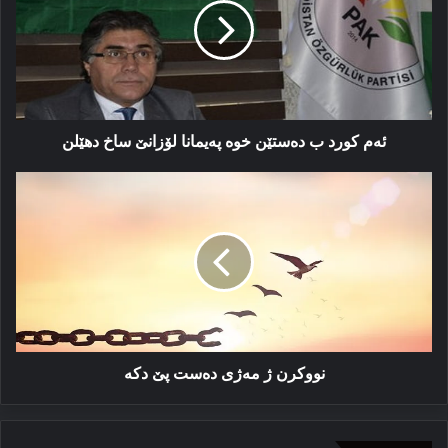
دەستێن
خوە
پەیمانا
لۆزانێ
ساخ
دهێلن
ئەم کورد ب دەستێن خوە پەیمانا لۆزانێ ساخ دهێلن
نووکرن
ژ
مەژی
دەست
پێ
دکە
نووکرن ژ مەژی دەست پێ دکە