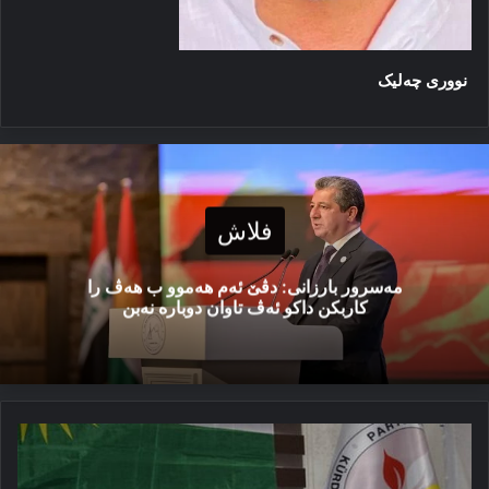
نووری چه‌لیک
فلاش
مەسرور بارزانی: دڤێ ئەم هەموو ب هەڤ را
کاربکن داکو ئەڤ تاوان دوبارە نەبن
ئەم
کورد
ب