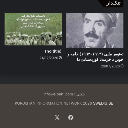
تێکلدار
(no title)
ئەنوەر مایی (١٩١٣-١٩٦٣) خامە و
21/07/2026
خوین د خزمەتا کوردستانێ دا
26/07/2026
تێکلی :
info@sibehi.com
KURDISTAN INFORMATION NETWORK 2026
SWEDIG.SE
Facebook
X