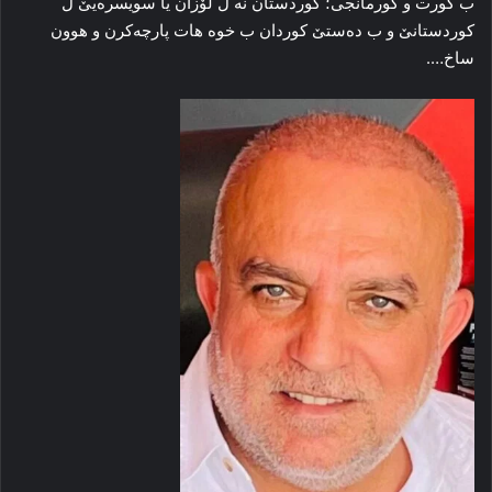
ب کورت و کورمانجی؛ کوردستان نه‌ ل لۆزان یا سویسرەیێ ل
کوردستانێ و ب ده‌ستێ کوردان ب خوه‌ هات پارچه‌کرن و هوون
ساخ….