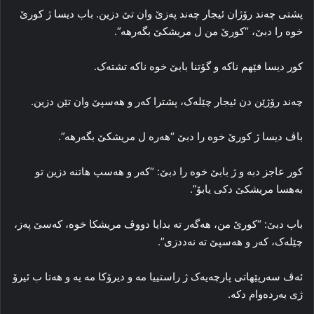
پشتی چه‌ند رۆژان ئیجار چه‌ند په‌زێ وان تێ دزین. باب دیسا ژ کورێ
خوه‌ را دبێ، “کورێ من ل مریشکێ بگەرهە”.
کور دیسا فێهم ناکه‌ و گۆتنا بابێ خوه‌ ناکه‌ تشته‌ک.
چه‌ند رۆژێن دن ئیجار چێله‌ک، پشترا که‌ر و هه‌سپێ وان تێن دزین.
باڤ دیسا ژ کورێ خوه‌ را دبێ “هەرە ل مریشکێ بگەرهە”.
کور عاجز دبه‌ و ژ بابێ خوە را دبێ: “که‌ر و هه‌سپ هاتنه‌ دزین تو
به‌هسا مریشکێ دکی یابۆ”.
باب دبێ: “کورێ من، هه‌گه‌ر ته‌ بدایا دووڤ مریشکا خوه‌، که‌سێ په‌ز،
چێله‌ک، که‌ر و هه‌سپێ ته‌ نه‌ددزی”.
ئه‌ڤ سه‌رپێهاتی پارچه‌یه‌ک ژ راستییا مه‌ و دیرۆکا مه‌ یه‌ و هه‌تا ب ئیرۆ
ژی بەردەوام دکە.