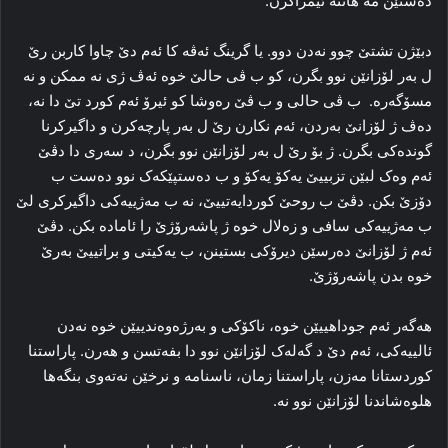
ده‌ستێن مه‌ هاتنه‌ ئیمزاکرن.
دبێژن تشتێ چوو نه‌دن دوو. یا گرینگ ئه‌ڤه‌ کا ئه‌م دێ چاوا کاربن رێ
ل به‌ر لۆزانێن نوو بگرن، کو ب ڤی حالێ خوه‌ ئه‌ڤ ژی نه‌ ممکن و نه‌
مسۆگه‌ره‌. ب ڤی حالی و ب ڤێ ره‌وشا کو ئیرۆ ئه‌م کورد تێ دا نه‌،
ده‌ڤ ژ لۆزانێ به‌ردن، ئه‌م نکارن رێ ل به‌ر پارچه‌کرن و داگیرکرنا
گونده‌کی بگرن. ژ بۆ رێ ل به‌ر لۆزانێن نوو بگرن، د سه‌ری دا دڤێ
ئه‌م وه‌ک لبێن تزبییێ یه‌کۆ یه‌کۆ و ب ده‌ستپێکه‌ک نوو ده‌ست ب
دۆزێ بکن. دڤێ ب روحێ کوردایه‌تییێ، نه‌ ب مه‌ژییه‌کی داگیرکری لێ
ب مه‌ژییه‌کی سافی و زه‌لال خوه‌ ژ پاشه‌رۆژێ را ئاماده‌ بکن. دڤێ
ئه‌م ژ لۆزانێ ده‌رسێن دیرۆکی بستینن، ب یه‌کیتی و براتییێ به‌رێ
خوه‌ بدن پاشه‌رۆژێ.
هه‌گه‌ر ئه‌م جوداهییێن خوه‌، ناکۆکی و به‌رژه‌وه‌ندییێن خوه‌ نه‌دن
ئالییه‌کی، ئه‌م دێ د گه‌له‌ک لۆزانێن نوو دا بفه‌تسن و هه‌رن. پاراستنا
کوردستانا مه‌زن، پاراستنا زمان، ناسنامه‌ و نرخێن نه‌ته‌وی بنگه‌ها
هلوه‌شاندنا لۆزانێن نوو نه‌.