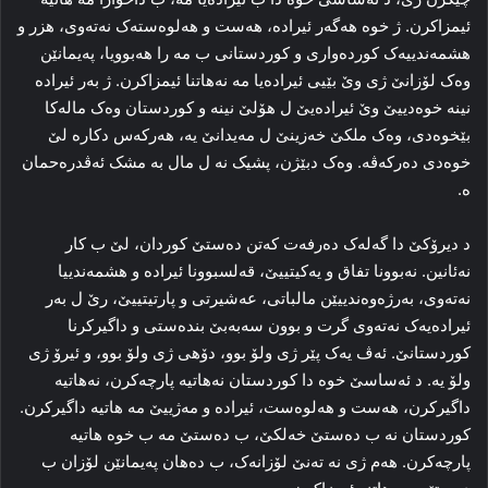
ئیمزاکرن. ژ خوه‌ هه‌گه‌ر ئیراده‌، هه‌ست و هه‌لوه‌سته‌ک نه‌ته‌وی، هزر و
هشمه‌ندییه‌ک کورده‌واری و کوردستانی ب مه‌ را هه‌بوویا، په‌یمانێن
وه‌ک لۆزانێ ژی وێ بێیی ئیراده‌یا مه‌ نه‌هاتنا ئیمزاکرن. ژ به‌ر ئیراده‌
نینە خوه‌دییێ وێ ئیراده‌یێ ل هۆلێ نینە و کوردستان وه‌ک ماله‌کا
بێخوه‌دی، وه‌ک ملکێ خه‌زینێ ل مه‌یدانێ یه‌، هه‌رکه‌س دکاره‌ لێ
خوه‌دی ده‌رکه‌ڤه‌. وه‌ک دبێژن، پشیک نه‌ ل مال به‌ مشک ئه‌ڤدره‌حمان
ه‌.
د دیرۆکێ دا گه‌له‌ک ده‌رفه‌ت که‌تن ده‌ستێ کوردان، لێ ب کار
نه‌ئانین. نه‌بوونا تفاق و یه‌کیتییێ، قه‌لسبوونا ئیراده‌ و هشمه‌ندییا
نه‌ته‌وی، به‌رژه‌وه‌ندییێن مالباتی، عه‌شیرتی و پارتیتییێ، رێ ل به‌ر
ئیراده‌یه‌ک نه‌ته‌وی گرت و بوون سه‌به‌بێ بنده‌ستی و داگیرکرنا
کوردستانێ. ئه‌ڤ یه‌ک پێر ژی ولۆ بوو، دۆهی ژی ولۆ بوو، و ئیرۆ ژی
ولۆ یه‌. د ئه‌ساسێ خوه‌ دا کوردستان نه‌هاتیه‌ پارچه‌کرن، نه‌هاتیه‌
داگیرکرن، هه‌ست و هه‌لوه‌ست، ئیراده‌ و مه‌ژییێ مه‌ هاتیه‌ داگیرکرن.
کوردستان نه‌ ب ده‌ستێ خه‌لکێ، ب ده‌ستێ مه‌ ب خوه‌ هاتیه‌
پارچه‌کرن. هه‌م ژی نه‌ ته‌نێ لۆزانه‌ک، ب ده‌هان په‌یمانێن لۆزان ب