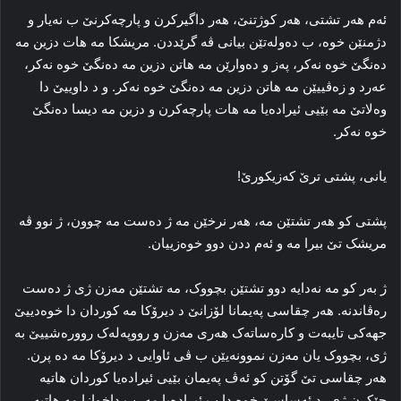
ئه‌م هه‌ر تشتی، هه‌ر کوژتنێ، هه‌ر داگیرکرن و پارچه‌کرنێ ب نه‌یار و
دژمنێن خوه‌، ب ده‌وله‌تێن بیانی ڤه‌ گرێددن. مریشکا مه‌ هات دزین مه‌
ده‌نگێ خوه‌ نه‌کر، په‌ز و ده‌وارێن مه‌ هاتن دزین مه‌ ده‌نگێ خوه‌ نه‌کر،
عه‌رد و زه‌ڤییێن مه‌ هاتن دزین مه‌ ده‌نگێ خوه‌ نه‌کر. و د داوییێ دا
وه‌لاتێ مه‌ بێیی ئیراده‌یا مه‌ هات پارچه‌کرن و دزین مه‌ دیسا ده‌نگێ
خوه‌ نه‌کر.
یانی، پشتی ترێ که‌زیکورێ!
پشتی کو هه‌ر تشتێن مه‌، هه‌ر نرخێن مه‌ ژ ده‌ست مه‌ چوون، ژ نوو ڤه‌
مریشک تێ بیرا مه‌ و ئه‌م ددن دوو خوه‌زییان.
ژ به‌ر کو مه‌ نه‌دایه‌ دوو تشتێن بچووک، مه‌ تشتێن مه‌زن ژی ژ ده‌ست
ره‌ڤاندنه‌. هه‌ر چقاسی په‌یمانا لۆزانێ د دیرۆکا مه‌ کوردان دا خوه‌دییێ
جهه‌کی تایبه‌ت و کاره‌ساته‌ک هه‌ری مه‌زن و رووپه‌له‌ک رووره‌شییێ به‌
ژی، بچووک یان مه‌زن نموونه‌یێن ب ڤی ئاوایی د دیرۆکا مه‌ ده‌ پرن.
هه‌ر چقاسی تێ گۆتن کو ئه‌ڤ په‌یمان بێیی ئیراده‌یا کوردان هاتیه‌
چێکرن ژی، د ئه‌ساسێ خوه‌ دا ب ئیراده‌یا مه‌، ب داخوازا مه‌ هاتیه‌