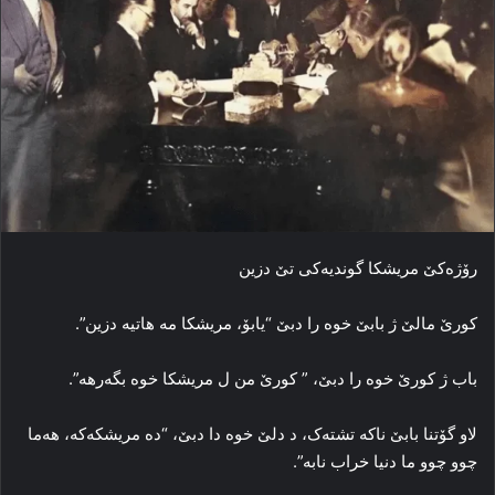
رۆژه‌کێ مریشکا گوندیەکی تێ دزین
کورێ مالێ ژ بابێ خوه‌ را دبێ “یابۆ، مریشکا مه‌ هاتیه‌ دزین”.
باب ژ کورێ خوه‌ را دبێ، ” کورێ من ل مریشکا خوه‌ بگەرهە”.
لاو گۆتنا بابێ ناکه‌ تشته‌ک، د دلێ خوه‌ دا دبێ، “ده‌ مریشکه‌که‌، هه‌ما
چوو چوو ما دنیا خراب نابه‌”.