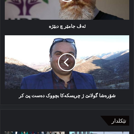
ئەڤ جامێر چ دبێژە
شۆره‌شا
گولانێ
ژ
چریسکه‌کا
بچووک
ده‌ست
پێ
کر
شۆره‌شا گولانێ ژ چریسکه‌کا بچووک ده‌ست پێ کر
تێکلدار