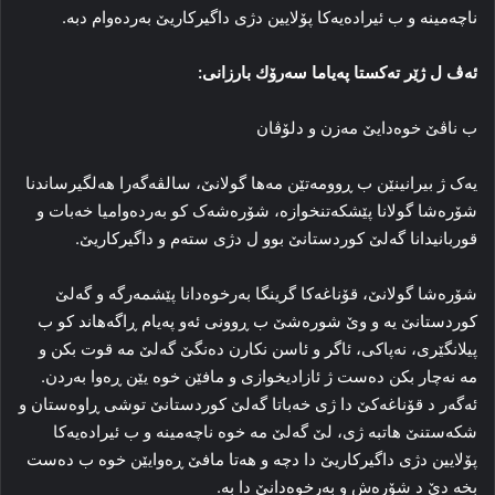
ناچه‌مینە و ب ئیراده‌یه‌کا پۆلایین دژی داگیرکاریێ بەردەوام دبە.
ئەڤ ل ژێر تەكستا پەیاما سەرۆك بارزانی:
ب ناڤێ خوه‌دایێ مه‌زن و دلۆڤان
یه‌ک ژ بیرانینێن ب ڕوومه‌تێن مه‌ها گولانێ، سالڤه‌گه‌را هەلگیرساندنا
شۆره‌شا گولانا پێشکه‌تنخوازه‌، شۆره‌شه‌ک كو به‌رده‌وامیا خه‌بات و
قوربانیدانا گه‌لێ کوردستانێ بوو ل دژی سته‌م و داگیرکاریێ.
شۆره‌شا گولانێ، قۆناغه‌کا گرینگا به‌رخوه‌دانا پێشمه‌رگه‌ و گه‌لێ
کوردستانێ یە و وێ شورەشێ ب ڕوونی ئەو په‌یام ڕاگەهاند کو ب
پیلانگێری، نه‌پاکی، ئاگر و ئاسن نکارن ده‌نگێ گه‌لێ مه‌ قوت بکن و
مه‌ نه‌چار بکن ده‌ست ژ ئازادیخوازی و مافێن خوه‌ یێن ڕه‌وا بەردن.
ئه‌گه‌ر د قۆناغه‌کێ دا ژی خه‌باتا گه‌لێ کوردستانێ توشی ڕاوه‌ستان و
شکه‌ستنێ هاتبە ژی، لێ گه‌لێ مه‌ خوه‌ ناچه‌مینە و ب ئیراده‌یه‌کا
پۆلایین دژی داگیرکاریێ دا دچە و هه‌تا مافێ ڕه‌وایێن خوه‌ ب دەست
بخە دێ د شۆره‌ش و به‌رخوه‌دانێ دا بە.