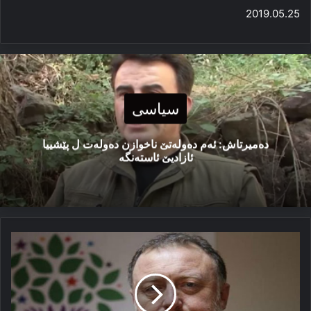
2019.05.25
سیاسی
دەمیرتاش: ئەم دەولەتێ ناخوازن دەولەت ل پێشییا
ئازادیێ ئاستەنگە
ئەڤ
جامێر
چ
دبێژە