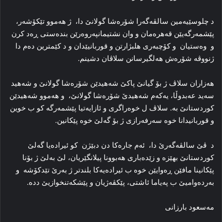
د چلوسێیه‌مین سالڤه‌گه‌را شۆره‌شا گولانێ دا، ژ هه‌موو تێکۆشه‌ر،
پێشمه‌رگه‌یێن قه‌هره‌مان و وان نشتیمانپه‌روه‌رێن بنده‌ستی ڕه‌د کرن
و وه‌ستیان و کۆچبه‌ری هلبژارتن و قوربانیێدان و د کێمترین ده‌م دا
ژنووڤە شۆره‌ش هەلگیرسانن سلاڤان دشینم.
هه‌زاران سلاڤ ژ بۆ گیانێ پاکێ شه‌هیدێن شۆره‌شا گولانێ و شه‌هید
سه‌ید عەبدوڵا، یه‌که‌م شه‌هیدێ شۆره‌شا گولانێ، و هه‌موو شه‌هیدێن
کوردستانێ به‌. سلاڤ ل خوه‌راگری و ئازایه‌تیا پێشمه‌رگه‌ کو ب خوین
و قوربانیدانا خوه‌ سه‌رفەرازی ژ بۆ گه‌لێ خوه‌ پێکانین.
د ڤێ سالڤه‌گه‌رێ دا، ئەم جارەكا دن دبێژن کو ئیراده‌یا گه‌لێ
کوردستانێ بهێزه‌ و زێدەباری هه‌بوونا پیلانگێریان، لێ به‌لێ ژ بۆنا
پێکانینا مافێن ڕه‌وایێن خوه‌ ب ئیراده‌یه‌کا بلندتر ژ به‌رێ تێدکۆشە و
به‌رده‌وامیێ ب په‌یاما ئاشتی، پێکڤه‌ژیان و پێشکه‌تنخوازیێ دده‌.
مه‌سعود بارزانی