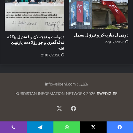
دوهی ل دیاربەکر و ئیرۆ ل بسمل
دەولەت و ئۆجەلان و قەندیل پێکڤە
27/07/2026
تەڤدگەرن و چو رۆلا دەم پارتییێ
نینە
21/07/2026
تێکلی :
info@sibehi.com
KURDISTAN INFORMATION NETWORK 2026
SWEDIG.SE
Facebook
X