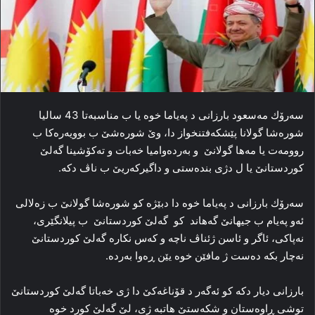
سەرۆك مەسعود بارزانی د پەیاما خوە یا ب مناسبەتا 43 سالیا
شورەشا گولانا پێشكەفتنخواز دا، وێ شورەشێ ب بوویەرەكا ب
روومەت یا مەھا گولانێ و بەردەوامیا خەبات و تەكۆشینا گەلێ
كوردستانێ یا ل دژی بندەستی و داگیركەریێ ب ناڤ دكە.
سەرۆك بارزانی د پەیاما خوە دا دبێژە كو شورەشا گولانێ ب زەلالی
ئەو په‌یام ب جیھانێ گەھاند کو گەلێ كوردستانێ ب پیلانگێری،
نه‌پاکی، ئاگر و ئاسن ژئناڤ ناچە و كەس نكارە گەلێ كوردستانێ
نه‌چار بكە ده‌ست ژ مافێن خوه‌ یێن ڕه‌وا بەردە.
بارزانی دیار دكە كو ئه‌گه‌ر د قۆناغه‌کێ دا ژی خه‌باتا گه‌لێ کوردستانێ
توشی ڕاوه‌ستان و شکه‌ستێ هاتبە ژی، لێ گه‌لێ كورد خوه‌