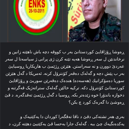
ڕه‌وشا ڕۆژاڤایێ کوردستانێ به‌ر ب کووڤه‌ دچه‌ باش ناھێتە زانین و
نرخاندنێن ل سه‌ر ڕه‌وشا هه‌یە تێنه‌ کرن ژی پرانی ژ سیاسه‌تا ل سه‌ر
عه‌ردێ دوورن و نه‌ سه‌راستن. هێزێن ڕژێمێ ب ھاریكاریا ڕوسیایێ
بەر ب پێش دچە و گه‌له‌ک دەڤەر كۆنترۆل كرنە. ئەمریکا د گه‌ل ھێزێن
سوریا دەمۆكراتیك (هەسەدە) هنده‌ک ده‌ڤه‌رێن سوریێ و ڕۆژاڤایێ
کوردستانێ کۆنترۆل دکه‌. ترکیه‌ خالێن گه‌له‌ک ستراته‌ژیک ڤه‌گرتنه‌ و
دخوازه‌ باندۆرا خوه‌ زێده‌تر بکه‌. ڕوسیا د گه‌ل ڕژێمێ ته‌ڤدگه‌ره‌. د ڤێ
ڕه‌وشێ دا گه‌ره‌ک کورد چ بکن؟
به‌ری هه‌ر تشته‌کی دڤێ د ناڤا ته‌ڤگه‌را کوردان دا یه‌کێتیه‌ک و
یەكدەنگیەك چێ ببە . گه‌له‌ک جارا به‌حسا ڤێ یه‌کێتیێ دھێتە کرن، د