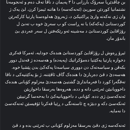
بن چاڤدێریا سه‌رۆک بارزانی دا ۳ په‌یمان د ناڤا ته‌ڤ ده‌م و ئەنجومەنا
نشتمانیا كوردێن سوریێ (ئەنەکەسە) دا هاتنه‌ ئیمزا کرن. لێ یه‌ک ژ
وان ژی نەكەتە وارێ پراكتیكێ د، ژبەروێ هه‌لوه‌ستا پارتیا كاركەرێن
كوردستانێ (پەكەكە) یا نه‌ ڕاست كو ب سەرێ خوە ب تەنێ ل
رۆژاڤایێ كوردستانێ د مەشینە ئەو رێكەفتن ل سەر عەردی بێ
باندۆر مان.
ئیرۆ ڕه‌وش ل رۆژاڤایێ كوردستانێ هنده‌ک جودایه‌، ئەمرکا ڤه‌کری
دخوازه‌ پارتیا یەكێتیا دەمۆكراتیك (پەیەدە) و هەسەدە ژ قه‌ندل دوور
بکه‌ڤن و سیاسه‌ته‌ک دن دووری سیاسەتا پەكەكێ بدن پێشیا خوە.
هەسەدێ د ڤێ ده‌ربارێ دا هنده‌ک گاڤ ئاڤێتنه‌. ژ بۆ یه‌کێتیه‌کی د ناڤا
ته‌ڤگه‌را کورد دا فه‌رماندارێ گشتیێ هەسەدێ مەزلوم کۆبانی هنده‌ک
داخوویانیێن ئه‌رێنی دانە و دده‌، هه‌روه‌ها به‌رسڤا داخوازیێن
ئه‌نەکەسێ ژی دده‌. کۆبانی د داخوویانیه‌کێ دا به‌حەسا گرتییێن
ئه‌نکەسێ دکه‌ و دبێژه‌ چ ئاسته‌نگی د ڕێیا ڤه‌کرنا ئۆفیسێن ئه‌نەکەسێ
دا نه‌مایه‌.
ئه‌نەکەسە ژی دڤێ به‌رسڤا مەزلوم کۆبانی ب ئه‌رێنی بده‌ و د ڤێ