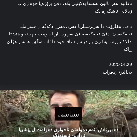
ئاڤاببە. هه‌ر ئالیێ به‌ھسا یه‌کێتیێ بکه‌، دڤێ پرۆژه‌یا خوه‌ ژی ب
زه‌لالی ئاشکه‌ره‌ بکه‌.
د ڤێ پێڤاژۆیێ دا به‌رپرسیاریا هه‌ری مه‌زن دکه‌ڤه‌ ل سه‌ر ملێ
ئه‌نەکەسێ. دڤێ ئه‌نەکەسە ڤێ به‌رپرسیاریا خوه‌ ب جهبینه‌ و هێشتا
چالاکتر پرسا یه‌کتیێ بنرخینه‌ و د ناڤا خوە دا ئاسته‌نگێن هه‌نە ژ هۆلێ
ڕاکه‌.
2020.01.29
ئەنالیز/ ن.فرات
سیاسی
دەمیرتاش: ئەم دەولەتێ ناخوازن دەولەت ل پێشییا
ئازادیێ ئاستەنگە