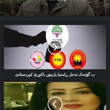
ب
گۆتنه‌ک
تەحل
ڕاستیا
پارتیێن
باكورێ
كوردستانێ
ب گۆتنه‌ک تەحل ڕاستیا پارتیێن باكورێ كوردستانێ
چنوورێ
خوە
كوشتیە
یان
ھاتیە
كوشتن