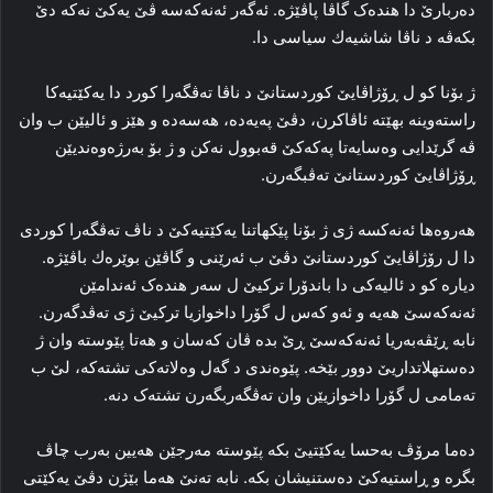
ده‌ربارێ دا هنده‌ک گاڤا پاڤێژه‌. ئه‌گه‌ر ئه‌نەکەسە ڤێ یه‌کێ نه‌کە دێ
بکه‌ڤه‌ د ناڤا شاشیەك سیاسی دا.
ژ بۆنا كو ل ڕۆژاڤایێ کوردستانێ د ناڤا ته‌ڤگه‌را کورد دا یه‌کێتیه‌کا
راستەوینە بھێتە ئاڤاکرن، دڤێ پەیەدە، هەسەدە و هێز و ئالیێن ب وان
ڤه‌ گرێدایی وه‌سایه‌تا پەکەکێ قه‌بوول نه‌کن و ژ بۆ به‌رژه‌وه‌ندیێن
ڕۆژاڤایێ کوردستانێ ته‌ڤبگه‌رن.
هه‌روه‌ها ئه‌نەکسە ژی ژ بۆنا پێكھاتنا یەكێتیەكێ د ناڤ تەڤگەرا كوردی
دا ل رۆژاڤایێ كوردستانێ دڤێ ب ئه‌رێنی و گاڤێن بوێرەك باڤێژه‌.
دیارە کو د ئالیه‌کی دا باندۆرا ترکیێ ل سه‌ر هنده‌ک ئه‌ندامێن
ئه‌نەکەسێ هه‌یه‌ و ئه‌و که‌س ل گۆرا داخوازیا ترکیێ ژی ته‌ڤدگه‌رن.
نابه‌ ڕێڤه‌به‌ریا ئه‌نەکەسێ ڕێ بده‌ ڤان که‌سان و هه‌تا پێوسته‌ وان ژ
ده‌ستهلاتداریێ دوور بێخه‌. پێوه‌ندی د گه‌ل وه‌لاته‌کی تشته‌که‌، لێ ب
ته‌مامی ل گۆرا داخوازیێن وان ته‌ڤگه‌ربگەرن تشته‌ک دنه‌.
ده‌ما مرۆڤ به‌حسا یه‌کێتیێ بکه‌ پێوسته‌ مه‌رجێن هه‌یین به‌رب چاڤ
بگره‌ و ڕاستیه‌کێ ده‌ستنیشان بکه‌. نابه‌ ته‌نێ هه‌ما بێژن دڤێ یه‌کێتی