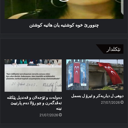
چنوورێ خوە كوشتیە یان ھاتیە كوشتن
تێکلدار
دوهی ل دیاربەکر و ئیرۆ ل بسمل
دەولەت و ئۆجەلان و قەندیل پێکڤە
27/07/2026
تەڤدگەرن و چو رۆلا دەم پارتییێ
نینە
21/07/2026