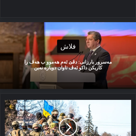
فلاش
مەسرور بارزانی: دڤێ ئەم هەموو ب هەڤ را
کاربکن داکو ئەڤ تاوان دوبارە نەبن
خەرسۆن،
شکەستن
و
رەڤین
یان
تەکتیکا