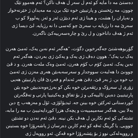
ده‌ستێ مه‌ دا مایه‌ کو ئه‌م ل سه‌ر ل هه‌ڤ ناکن؟ ئه‌م هه‌موو تێک
چوون، مه‌ رێخستن و پارتییێن خوه‌ تێک برن، مه‌ مه‌یدان ژ خێرنه‌خواز
و نه‌یاران را هشت، و هینا ژی ئه‌م دبێژن ئه‌ز و ئه‌ز. په‌لوولا کو ب
سه‌رێ مه‌ دا رژیایه‌ ب سه‌رێ چو که‌سی دا نه‌ رژیایه‌. لێ دیسا ژی
ئه‌م ژ هه‌ڤ داناخون و ل رێ و چاره‌سه‌رییه‌کێ ناگه‌رن.
گۆربوهەشتێ جه‌گه‌رخوین دگۆت، “هه‌گه‌ر ئه‌م نه‌بن یه‌ک، ئه‌مێ هه‌رن
یه‌ک ب یه‌ک”. هوون ده‌ڤ ژی یه‌ک و یه‌کێ ژی به‌ردن، هه‌گه‌ر ئه‌م
نه‌بن یه‌ک، ئه‌مێ کۆم ب کۆم هه‌رن، ئه‌مێ وه‌ک مله‌ت هه‌رن. و د ڤێ
چوونێ دا هه‌لبه‌ت سووجدار و سه‌رسه‌به‌بێن هه‌ری مه‌زن ژی ئه‌مێ
ب خوه‌ بن. ژ به‌ر ڤێ، دڤێ هه‌ر ئه‌ندام و فه‌ردێ ڤان پارتییێن هه‌یی
زۆری ل سه‌رۆک و رێڤه‌برێن خوه‌ بکن کو به‌رژه‌وه‌ندییێن خوه‌ یێن
پارتیتییێ ده‌ینن ئالییه‌کی و ژ بۆ تفاق و یه‌کیتییا پارتی و ته‌ڤگه‌رێن
کوردستانی ئه‌رکێن خوه‌ بینن جه. ئیدیۆلۆژی، ئۆل و مه‌زهه‌ب چ دبن
به‌لا ببن، هه‌گه‌ر سەمیمییه‌ت و پچه‌ک هزرا کوردایه‌تییێ ب مه‌ را مابه‌،
تشته‌کی کو ئه‌م نکاربن ل هه‌ڤ بکن نینە. دڤێ ئه‌م نه‌دن دو تشتێن
چوویی. یا گرینگ ئه‌ڤه‌ کو ئه‌م کاربن ده‌رسان ژ پاشه‌رۆژا خوه‌ بستینن
و رووپه‌له‌کی نوو ژ بۆ پێشه‌رۆژا خوه‌ ڤه‌کن. ئه‌و رووپه‌ل ژی