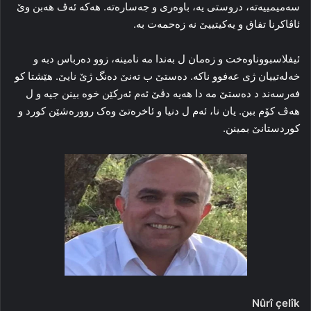
سەمیمییه‌ته‌، دروستی یه‌، باوه‌ری و جه‌ساره‌ته‌. هه‌که‌ ئه‌ڤ هه‌بن وێ
ئاڤاکرنا تفاق و یه‌کیتییێ نه‌ زه‌حمه‌ت به‌.
ئیفلاسبووناوه‌خت و زه‌مان ل به‌ندا مه‌ نامینه‌، زوو ده‌رباس دبه‌ و
خه‌له‌تییان ژی عه‌فوو ناکه‌. ده‌ستێ ب ته‌نێ ده‌نگ ژێ نایێ. هێشتا کو
فه‌رسه‌ند د ده‌ستێ مه‌ دا هه‌یه‌ دڤێ ئه‌م ئه‌رکێن خوه‌ بینن جیه و ل
هه‌ڤ کۆم ببن. یان نا، ئه‌م ل دنیا و ئاخره‌تێ وه‌ک رووره‌شێن کورد و
کوردستانێ بمینن.
Nûrî çelîk