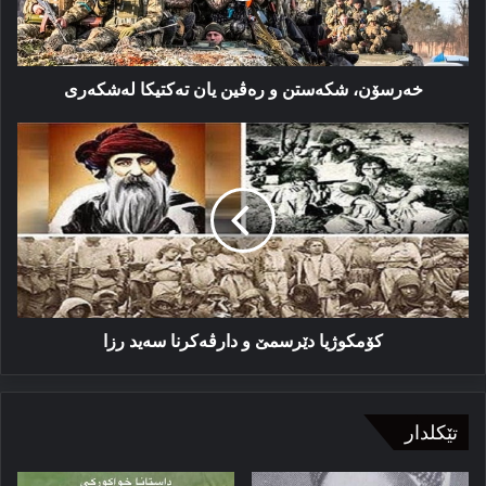
لەشکەری
خەرسۆن، شکەستن و رەڤین یان تەکتیکا لەشکەری
کۆمکوژیا
دێرسمێ
و
دارڤەکرنا
سەید
رزا
کۆمکوژیا دێرسمێ و دارڤەکرنا سەید رزا
تێکلدار