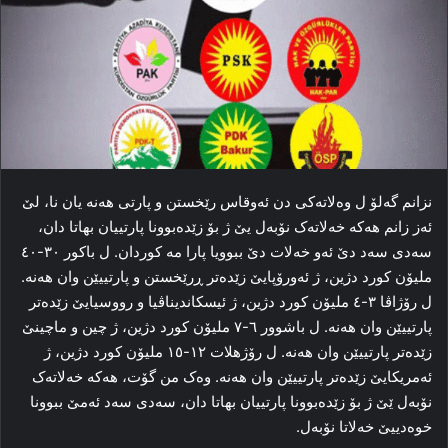
نزانم گه‌لۆ ل وه‌لاته‌کی دن ئه‌وقاس رێخستن و پارتی هه‌نه‌ یان نا، لێ
ئه‌ز زانم هه‌که‌ خه‌لاته‌ک نۆبه‌ل یێ ژ بۆ زێده‌بوونا پارتییان بهاتا دان،
سه‌دی سه‌د دێ ئه‌و خه‌لات دێ ببوویا پارا مه‌ کوردان. ل باکور ۳۰-٤۰
ملیۆن کورد دژین، ژ ئەورۆپایێ زێده‌تر ڕرێخستن و پارتییێن وان هه‌نه‌.
ل رۆژاڤا ۳-٤ ملیۆن کورد دژین، ژ ئیسکاندیناڤیا و رووسیایێ زێده‌تر
پارتییێن وان هه‌نه‌. ل باشوور ٦-۷ ملیۆن کورد دژین، ژ چین و ماچینێ
زێده‌تر پارتییێن وان هه‌نه‌. ل رۆژهلات ۱۲-۱٥ ملیۆن کورد دژین، ژ
ئەمریکایێ زێده‌تر پارتییێن وان هه‌نه‌. وه‌ک من گۆت، هه‌که‌ خه‌لاته‌ک
نۆبه‌ل ێێ ژ بۆ زێده‌بوونا پارتییان بهاتا دان، سه‌دی سه‌د ئه‌مێ ببوونا
خوه‌دییێ خه‌لاتا نۆبه‌ل.