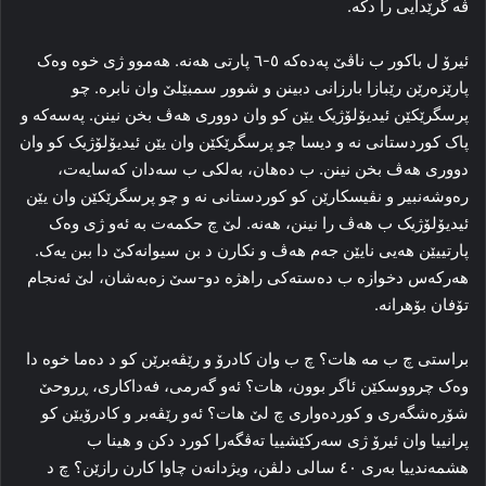
ڤه‌ گرێدایی را دکه‌.
ئیرۆ ل باکور ب ناڤێ پەدەکە ٥-٦ پارتی هه‌نه‌. هه‌موو ژی خوه‌ وه‌ک
پارێزه‌رێن رێبازا بارزانی دبینن و شوور سمبێلێ وان نابره‌. چو
پرسگرێکێن ئیدیۆلۆژیک یێن کو وان دووری هه‌ڤ بخن نینن. پەسەکە و
پاک کوردستانی نه‌ و دیسا چو پرسگرێکێن وان یێن ئیدیۆلۆژیک کو وان
دووری هه‌ڤ بخن نینن. ب ده‌هان، به‌لکی ب سه‌دان که‌سایه‌ت،
ره‌وشه‌نبیر و نڤیسکارێن کو کوردستانی نه‌ و چو پرسگرێکێن وان یێن
ئیدیۆلۆژیک ب هه‌ڤ را نینن، هه‌نه‌. لێ چ حکمه‌ت به‌ ئه‌و ژی وه‌ک
پارتییێن هه‌یی نایێن جه‌م هه‌ڤ و نکارن د بن سیوانه‌کێ دا ببن یه‌ک.
هه‌رکه‌س دخوازه‌ ب ده‌سته‌کی راهژه‌ دو-سێ زه‌به‌شان، لێ ئه‌نجام
تۆفان بۆهرانه‌.
براستی چ ب مه‌ هات؟ چ ب وان کادرۆ و رێڤه‌برێن کو د ده‌ما خوە دا
وه‌ک چرووسکێن ئاگر بوون، هات؟ ئه‌و گه‌رمی، فه‌داکاری، ڕروحێ
شۆره‌شگه‌ری و کورده‌واری چ لێ هات؟ ئه‌و رێڤه‌بر و کادرۆیێن کو
پرانییا وان ئیرۆ ژی سه‌رکێشییا ته‌ڤگه‌را کورد دکن و هینا ب
هشمه‌ندییا به‌ری ٤۰ سالی دلڤن، ویژدانه‌ن چاوا کارن رازێن؟ چ د