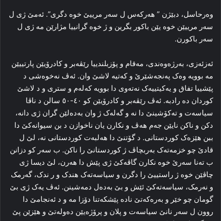
وه‌رحاسل، دبێژن ” هه‌رکه‌س ل سه‌ر مرییێ خوه‌ دگری”. ئه‌مێ ژی ل
سه‌ر مرییێن خوه‌ یێن باکور بگرین و ژ خوه‌ گرانییا مژارێن مه‌ ژی ل
سه‌ر باکورن.
ئه‌زئه‌زی، به‌رژه‌وه‌ندی، مه‌قام و پۆزبلندییا رێڤه‌بر و کادرۆیێن پارتییێن
مه‌ بوویه‌ وه‌ک په‌نجه‌شێرێ و که‌تیه‌ لاشێ وان. ئه‌ڤ نه‌خوه‌شی د
پێشییا تفاق و یه‌کیتییه‌ک نه‌ته‌وی دا بوویه‌ که‌له‌م و ستری و د لاشێ
کوردان ده‌ رادبه‌. ئه‌ڤ رێڤه‌بر و کادرۆیێن کو ٤۰-٥۰ سالن د ناڤا
سیاسه‌ت و ته‌کۆشینێ دا نه‌ و گه‌له‌ک ژ وان به‌ده‌لێن گران ژی دانه‌،
دکن و ناکن نایێن جه‌م هه‌ڤ و نکارن یان ناخوازن د بن سیوانه‌کێ دا
ببن هێزه‌ک کوردستانی. د گۆتنێ دا هه‌لبه‌ت کوردستانی نه‌، لێ ل
قادێ چو خزمه‌ته‌ک به‌ربچاڤ ژ کوردستانێ را ناکن. ب سه‌ر کو دزانن
ب ته‌نا سه‌رێ خوه‌ نکارن گاڤه‌کێ ژی پێش دا هه‌رن، لێ دیسا ژی
چاڤێن خوه‌ ژ راستییێ را دگرن و سیاسه‌ته‌ک هندک و ر ندک، گه‌رمک
و نه‌رمک، سیاسه‌ته‌کێ ئێش و بێ به‌ده‌ل دمه‌شینن. ئه‌ڤ یه‌ک ژی بێ
گومان چو خێر و به‌ره‌که‌تێ ناده‌ پێشکه‌تنا دۆزا مه‌ و د ئه‌نجامێ دا
روون ل سه‌ر نانێ سیاسه‌ت و پلان و پرۆژه‌یێن ده‌وله‌تێ و هێزێن پێ