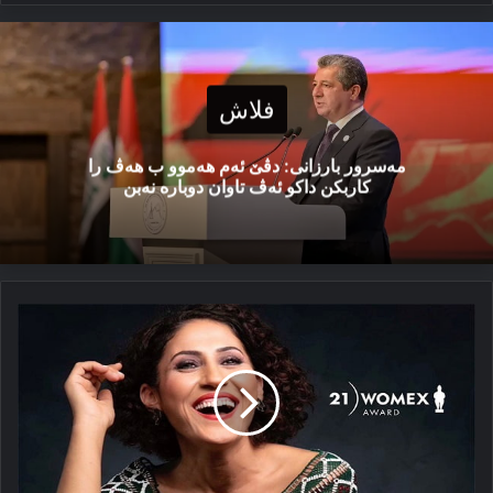
فلاش
مەسرور بارزانی: دڤێ ئەم هەموو ب هەڤ را
کاربکن داکو ئەڤ تاوان دوبارە نەبن
ب
خەلاتەك
مەزن
و
گرنگ
ھات
خەلاتكرن