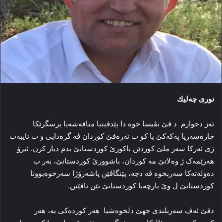
نوری چەلیك
ئه‌ز دخوازم د ڤێ نڤیسا خوه‌ دا پێدڤیتیا مناقه‌شه‌یا پرسگرێکا
چاره‌سه‌ریا پەكەكێ یا كو ب ته‌ره‌فێ کوردان ڤه‌ گره‌دایی و ب تایبه‌ت
ژی ئه‌رکا سه‌ر ملێ کوردێن باکورێ کوردستانێ بدم دیار كرن. ئیرۆ
هه‌رێمه‌ک ژ وه‌لاتێ مە کوردان، باشوورێ کوردستانێ، به‌ر ب
ده‌وله‌تە‌کا‌ سه‌ربخوه‌ ڤه‌ دچه‌، پێنگاڤێن پاشه‌رۆژا سه‌رخوه‌بوونا
کوردستانێ ل وێ پارچەیا كوردستانێ تێن ئاڤێتن.
دڤێ ئه‌ڤ سه‌ربلندی جھێ دلخوەشیا هه‌ر کورده‌کی به‌، هه‌ر