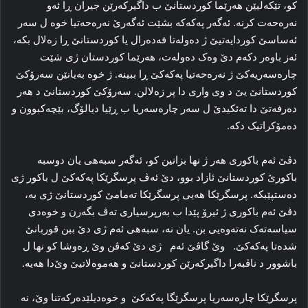
کو، تێكەلیێن هه‌رێما کوردستانێ‌ ب داگیرکه‌رێن جیران ڕا‌ ئه‌و
نه‌ره‌حه‌ت کرنه‌. ئەگه‌ر پەكەكە بشێت ئەگەرێ نه‌ره‌حه‌تیا خوه‌ ل سه‌ر
ئه‌ساسێ کوردایه‌تیێ ژ ده‌وله‌تا فه‌ده‌رال یا کوردستانێ ڕا‌ زەلال بكە،
ئه‌ز باوه‌ر دكەم دێ وه‌ک ده‌وله‌ت، هه‌رێما کوردستان ژی شێت‌
چاره‌سه‌ریه‌کێ ژ نه‌ره‌حه‌تیا پەكەكێ ڕا ببینه‌. ژ خوه‌ به‌یانێن سه‌رۆکێ
کوردستانێ یێ د وی واری دا پر زه‌لالن. سه‌رۆکێ کوردستانێ د هه‌ر
دەرفەتێ دا‌ تەئكیدێ ل سەر چاره‌سه‌ریا ب ڕێیا دیالۆگ، بێچه‌کبوون و
ده‌مۆکراتیک دكە.
دڤێ ئه‌م باکوری ھەر ژ نها بزانین کو، ئه‌گه‌ر سبەھی یان دوسبە
باکورێ کوردستانێ ئازاد بوو، دێ ئه‌ڤ پرسگرێکا پەكەكێ ل باکور ژی
ده‌ستپێبکه‌. پرسگرێکا هه‌یی پرسگرێکا ته‌مامێ کوردستانێ ژی به‌،
دڤێ ئه‌م باکوری ژ ئیرۆ پێدا‌ ب به‌رپرسیاری ته‌ڤ بگه‌رن و خوه‌دی
سیاسه‌ته‌ک نه‌ته‌وەیی بن. یان نە، سبەھی ئه‌م ژی دێ ببن قوربانێ
شده‌تا پەكەكێ. وێ گاڤێ ئه‌م ژی دێ كەڤن وێ ڕه‌وشا کو نها ل
باشوور د ناڤبه‌را داگیرکه‌رێن کوردستانێ و هه‌موه‌لاتیێ وێ‌دا‌ هه‌یە.
پرسگرێکا چاره‌سه‌ریا پرسگرێگا پەكەكێ و خوه‌دیلێده‌رکه‌تنا وێ، نه‌