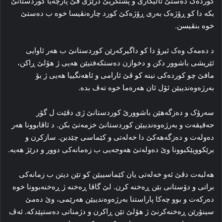
کورده‌ک ده‌ستێ ئالیکاری و پشتگریێ درێژی ڤێ پارچەیا كوردستانێ
بکه‌ دا کو ڕۆژه‌ک به‌ری ڕۆژه‌کێ کورد چاره‌نڤیسا خوه‌ ب ده‌ستێ
خوه‌ بنڤیسن.
د ده‌مه‌ک وه‌ک ئیرۆ دا‌ کو داگیرکه‌رێن کوردستانێ ب هه‌ر ئاوایی
ئێریشی باشوور دکن و دخوازن ده‌ستکه‌فتیێن هه‌یی ژ هۆلێ ڕاکن،
مافێ چو کورده‌کی نینە کو ڤێ‌ ئارامی و ئاهه‌نگییا هه‌یی ژ بۆ
به‌رژه‌وه‌ندییێن ئۆل ئان هه‌ره‌ما خوه‌ تەڤ بده‌.
سه‌رۆک و ده‌زگه‌هێن باشوورێ کوردستانێ ژی دڤێت ل گۆر
حه‌قیقه‌ت و به‌رژه‌وه‌ندییێن کوردستانێ خزمه‌تێ بکن. د ئاڤابوونا هه‌ر
ده‌وله‌ت و ده‌زگه‌هه‌کێ دا‌ خه‌له‌تی و کێماسی چێدبن. سازکرن و
برێکووپێکبوونا وێ ده‌وله‌تێ هه‌وجه‌یی ب زه‌مانه‌کی دوور و درێژ هه‌یه‌.
هه‌لبه‌ت دڤێ ئه‌و خه‌له‌تی یان کێماسییێن کو تێن دیتن ب زمانه‌کی
برا‌تی و دۆستانی بێن ڕه‌خنه‌ کرن. لێ گاڤا ڕه‌خنه‌ ژ ڕه‌خنه‌بوونا خوه‌
ده‌رکه‌ت و بوو چه‌کا پاراستنا به‌رژه‌وه‌ندییێن هه‌رێمی، وێ ده‌مێ
سینۆرێن ڕه‌خنه‌کرنێ ژ هۆلێ تێن ڕاکرن و دژمناتی ده‌ستپێدکه‌. ئه‌ڤ