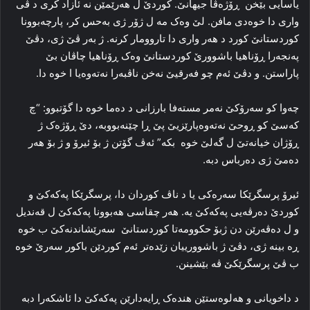
یاسایی بێخن ڕۆژه‌ڤا جیهانێ. کوردێ ل هه‌رێمێن نه‌ ئازاد کری د ڤی
واری دا‌ خوه‌دی مافن. لێ وه‌ک مه‌ ل ژۆر ژی به‌حس کر، پارچه‌بوونا
کوردستانێ کورد د هه‌ر واری دا‌ تاروومار کرنه‌. ژ به‌ر ڤێ ژی، دڤێ‌
په‌نجه‌را ڕۆناهیا باشوورێ کوردستانێ وه‌ک ڕۆناهیا چاڤان بێ
پاراستن. و دڤێ‌ ئه‌م چو فه‌رقیێ نه‌خن ناڤبه‌را نەتەوەیا ا خوه دا‌.
چەوا کو سه‌رۆکێ نەمر مسته‌فا بارزانی د ده‌ما خوه‌ دا‌ گۆتبوو: “چ
که‌سێ کو ڕوحێ نه‌ته‌وه‌پارێزیێ پێ ڕا‌ چێنه‌بووبه‌، دێ ڕۆژه‌ک ژ
ڕۆژان خیانەتێ ل گه‌لێ خوه‌ بکه‌” ئه‌ڤ گۆتن ژ بۆ ئیرۆ و ژ بۆ هه‌ر
ده‌مێ ژی ده‌رباس دبه‌.
ئیرۆ پرسگرێکا سه‌ره‌کی یا د ناڤ کوردان دا‌، پرسگرێکا پەكەكێ و
کوردێ ده‌رڤەیی پەكەكێ یه‌. هه‌ر چقاسی هه‌بوونا پەكەكێ ل قه‌ندیل
و ل ده‌ڤه‌رێن دن ژبۆ حکوومه‌تا کوردستانێ سه‌رێشاندنه‌کێ ب خوه‌
ڕه‌ بینه‌ ژی، دڤێ ژ باشوورییان زێده‌تر ئه‌م کوردێن باکور سه‌رێ خوه‌
ب ڤێ پرسگرێکێ ڤە بێشینن.
د داخویانی و هه‌لوه‌ستێن هنده‌ک ڕایه‌دارێن پەكەكێ دا‌ ئاشكەرا دبە