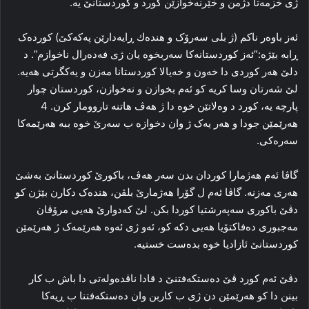
ژی خزمه‌تا دژمن و خێرنه‌خوازێن کورد و کوردستانێ یه‌.
ئه‌ز باوه‌ر ناکم (ژ بلی سه‌رۆک و هندەك ڕایه‌دارێن پەكەكێ) کورده‌ک
ڕابه‌ بێژه‌:”ئه‌ز کوردستانه‌کا‌ سه‌ربخوه‌ یان ژی فه‌ده‌رال ناخوازم”. د
دلێ هه‌ر کوردی دا‌ خه‌ون و خه‌یالا کوردستانا مه‌زن و یه‌کگرتی هه‌یه‌.
لێ شه‌رتان وسا کریه‌ کو ئه‌م بخوازن و نه‌خوازن، کوردستان چوار
پارچه‌ یه‌، کورد د وه‌لاتێن خوه‌ دا‌ ژ هه‌ڤ هاتنه‌ تاروومار کرن. 4
هه‌رێمێن جودا و هه‌ر یه‌ک ژ وان دخوازه‌ ب سه‌رێ خوه‌ ببه‌ هه‌رێمەكا
سه‌ره‌کی‌.
گاڤا ئه‌م هه‌ژمارا کوردان بدن سه‌ر هه‌ڤ، باکورێ کوردستانێ به‌شێ
هه‌ری مه‌زنه‌. گاڤا ئه‌م ل گۆرا هه‌ژمارێ بلڤن، هنده‌ک دکارن بێژن كو
دڤێ باکوری سه‌په‌رشتیا کوردا بکن. لێ كەدوارێ هه‌یی مرۆڤان
مه‌جبوری ده‌فاكتۆیا هه‌یی دکه‌ کو، ئه‌و ژی ئه‌وه‌ هه‌رێمه‌ک ژ هه‌رێمێن
کوردستانێ ئازادیا خوه‌ بده‌ست خستیه‌.
دڤێ ئه‌م کورد ڤێ ده‌ستکه‌فتنێ د قادا ناڤده‌وله‌تی دا‌ باش ب کار
بینن دا کو هه‌رێمێن دن ژی ب کاربن وان ده‌ستکه‌فتنا ب ڕیه‌کا‌