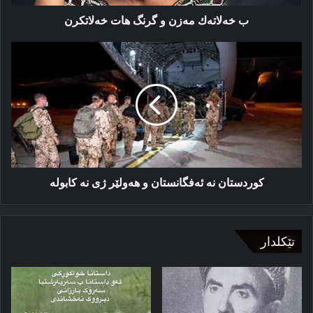
ب خەلاتەك مەزن و گرنگ ھات خەلاتكرن
كوردستان
نە
ئەفگانستان
و
ھەولێر
ژی
نە
كابولە
كوردستان نە ئەفگانستان و ھەولێر ژی نە كابولە
تێکلدار