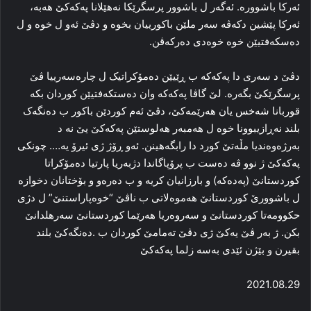
ئه‌رکا باشووره‌. ئه‌گه‌ر ل باشوور پرسگرێکا نەھێلانا پەكەكێ هه‌به‌،
ئه‌رکا پێشین دکه‌ڤه‌ سه‌ر ملێن باکورییان بخوه‌ و دڤێ ئه‌و ل خوه‌ و ل
ده‌سکه‌فتیێن خوه‌ خوه‌دی ده‌رکه‌ڤن.
دڤێ د سه‌ری دا پەكەكە ب ڕێیێن ده‌مۆکراتیک ل چاره‌سه‌رییا ڤێ
پرسگرێکێ بگه‌ره‌. لێ گاڤا پەكەكە وان ده‌ستکه‌فتیێن کوردان بکه‌
قوربانا شه‌خس یان هه‌رێمه‌کێ، دڤێ ئه‌م کوردێن باکور ب ده‌نگه‌ک
بلند نه‌ڕازیبوونا خوه‌ ل هەمبه‌ر هه‌لوستێن پەكەكێ یێ نه‌ د
به‌رژه‌وه‌ندیا مڵه‌تێ کورد دا‌ رابگەھینن. ئه‌و ڕۆژ ژی ئیرۆ یه‌…. چونكی
پەكەكێ ژ نوو ڤه‌ ده‌ست ب پرۆپاگاندا دژبه‌ریا پارتیا دەمۆكراتا
كوردستانێ (پەدەکە) و با‌رزانیان کریه‌ و ب دەرەو و بۆختانان دخوازه‌
ل باشوورێ کوردستانێ هه‌موه‌لاتی ب ناڤێ “خوەپاراستنێ” ل دژی
حكوومەتا كوردستانێ و سەروەریا ھەرێما كوردستانێ سەرھلدانێ
بكن. ژ بەر ڤێ یەكێ ژی دڤێ‌ ته‌مامێ کوردان ب .ده‌نگه‌کێ بلند
بقیرن و بێژن ئێدی به‌سه‌ زلما پەكەكێ‌
2021.08.29