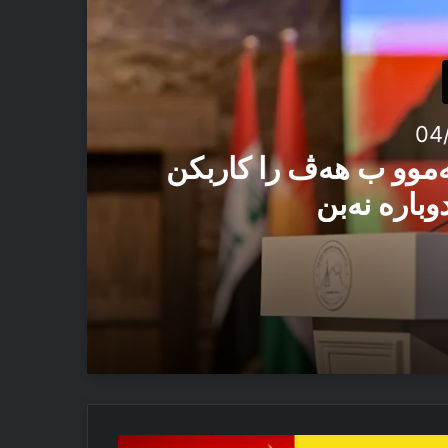
04
ەموو ب هەڤ را کاربکن
وبارە نەبن
 ئەڤ تاوان دوبارە نەبن
را