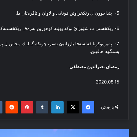
5- پێداچوون ل رێکخراوێن قوتابی و لاوان و ئاڤرەتان دا.
6- رێکخستن ب شێوزاێ نوکە بهێتە کوهورین بەرەڤ رێکخستنەکا سەردەمیانە.
7- پەیرەوکرنا فەلسەفا بارزانیێ نەمر، چونکە گەلەك مخابن ل پر
پشتگوھ هاڤێتن.
رمضان نصرالدین مصطفی
2020.08.15
it
nterest
Tumblr
LinkedIn
Facebook
X
پارڤەکرن