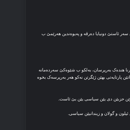
 سەر ئاستێ دونیایا دەرڤە و پەیوەندین هەرێمێ ب
وور ژ مایتێکرنا هندەک بەرپرسان، بەلکو ب شێوەکێ سەردەمانە
ێن پارتایەتی بهێن ژێگرتن نەکو هەر بەرپرسەک بخوە