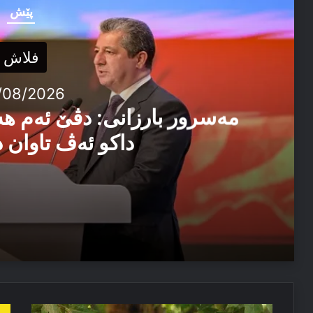
پێش
فلاش
/08/2026
مەسرور بارزانی: دڤێ ئەم ه
داکو ئەڤ تاوان د
04/08/2026
مەسرور بارزانی: دڤێ ئەم هەموو ب هەڤ را کاربکن داکو
04/08/2026
بەرچاڤكرنا
دا
ئێزدیۆ رابە ژ خەوێ