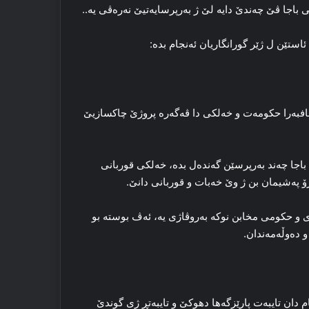
 باجا ڤێ چەندێ دایە لێ ژ بەرپرسایەتیێ نەرەڤی یە..
ستێن ل ژێر گورانگاریان ئەنجام بدە:
 دنافبەرا حکومەت و خەلکی دا ڤەگەرە پروژێ چاکسازیێ
باجا چەند بەرپرسێن گەندەل بدە، خەلکی قوربانی
 پەشیمان بن ژ وێ خەبات و قوربانی دانێ.
ری و حکومی مخابن نوکە بەروڤاژی یە، ئەڤ بوستە بو
 دەوڵەمەندان.
م دان تایبەت پارێزگەها دهوکێ و تایبەتڕ ژی گوندێ