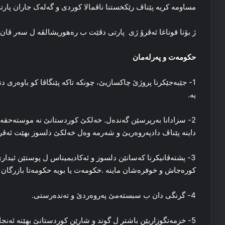
مساومە کریە پێناڤ رێکخستنا ناڤمالا کوردی و گەلەک جاران پارتی
ژ بۆنا قوناغا ئەڤرۆ ژی پارتی دڤێت ب رەھوریشالڤە ل سەر ڤان ئا
حکومەت و پەرلەمان
1- جێبەجێکرنا پروژێ چاکسازیێ، چونکە تاکە پێنگاڤا كو باوەری
یە.
2- سزادانا بەرپرسێن گەندەل. خەلکێ کوردستانێ نە موستەحقە 
داینە پێناڤ دادپەروەریێ و شەرمە وەل خەلکێ دلسوز بهێت ئەڤرۆ
3- پشتەڤانیکرنا کەسانێن دلسوز و ئەکادیمیناس ل پوستێن ئیدا
کورەجاش و خوفرەشان ماینە .خکومەت یا بویە حکومەتا بازرگان و
4- گرنگی دان ب سبستەمێ پەروەردێ و تەندەرستی.
5- خزمەتگوزاریێن باشتر ل گوند و شارێن کوردستانێ بهێنە ئەنجا