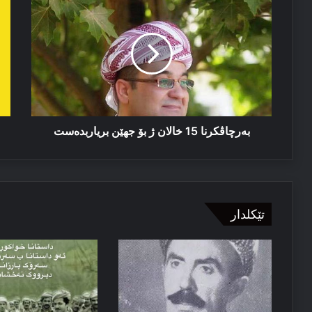
15
بی
خالان
گە
ژ
سه
بۆ
ڕێ
جھێن
بار
بریاربدەست
بەرچاڤكرنا 15 خالان ژ بۆ جھێن بریاربدەست
تێکلدار