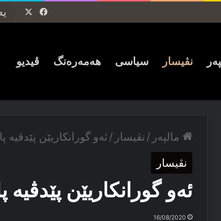
Facebook
X
پەر
نڤیسار
سیاسی
ھەمەرەنگ
ڤیدیو
مالپەر
/
نڤیسار
/
ئەو گورانكاریێن پێدڤیە پ
نڤیسار
ئەو گورانكاریێن پێدڤیە پ
16/08/2020