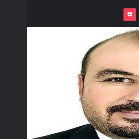
Odnoklassnik
Pocket
VKon