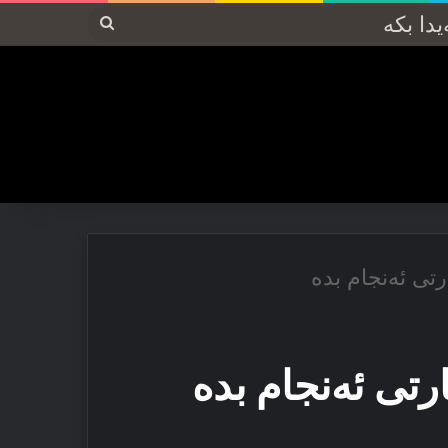
پەیدا
بکە
ارتی ئەنجام بدە
ارتی ئەنجام بدە