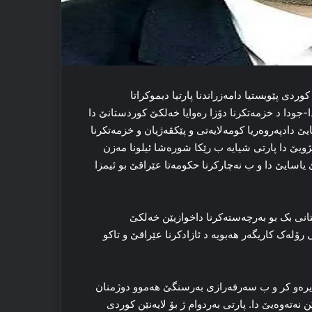
وردی پێویستیا دامەزراندنا پارتیا دیموکراتا
-جودا د خزمەتکرنا دۆزا رەوایا خەلکێ کوردستانێ دا
یێ دادپەروەریا کومەلایەتی و پێکڤەژیان و خزمەتکرنا
ێژویێ دا پارتی شیایە ب رێکا شورەشا ئیلونا مەزن
یاسایێ دا و ب نەچارکرنا حکومەتا عێراقێ بو ئیمزا
ێ کوردستانی بک بو بەرچەستەکرنا داخوازیێن خەلکێ
ۆلەک کاریگەر هەبویە د ئازادکرنا عێراقێ و تاکو
ەیرەو کر و ب سەرفەرازی بەرسنگێ هەموو دوژمنان
ەتەوەیێ دا. پارتی بەردوام ژ بۆ لایەنێن کوردی