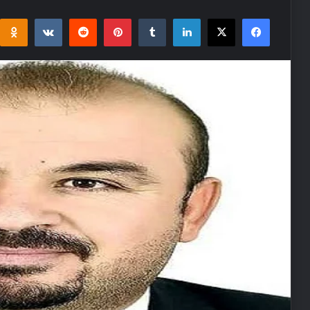
i
takte
Reddit
Pinterest
Tumblr
LinkedIn
Facebook
X