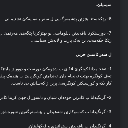
سێمێلێ.
6- رێکخستنا هێزێن پێشمەرگەیی ل سەر بنەمایەکێ تشتیمانی.
7- دورستکرنا ناڤەندێن دبلوماسی بو بهێزکرنا پێگەهێ هەرێمێ ل
رێکا حکەمەتێ بن نەک پارت و لایەنێن سیاسی.
ل سەر ئاستێ حزبی
1- ئەنجامدانا کونگرێ 14 ێ ب شێوەکێ دورست و د
ئەڤ کونگرە بهێت ئەنجام دان. ئەندامێن کونگرەیێ ب هندەک پیڤان
کار بکە و کورسیکێن کونگرەیێ پربن ژ کەسانێن بێ ئاست.
2- گرنگیدانا ب کادرێن خوەدان شیان و دلسوز ل جهێ کرینا کادرێن حزبێن دی یێن سیاسی یێن بێ ئاست.
3- گرنگیدانا ب کەسوکارێن شەهیدان و پێشمەرگەیێن شورەشێن ئیلون و گولان و زیندانیێن سیاسی.
4- گرنگیدان ب ناڤەندێن ستراتیزی و ڤەکۆلینان.