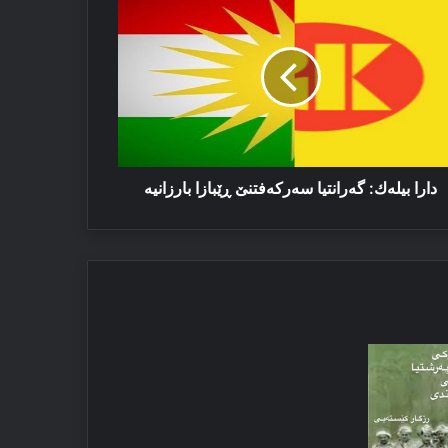
لەك:
رانتیا
‌رکەفتنێ
بازا
زانیه‌
دارا بیلەك: گەرانتیا سه‌رکەفتنێ ڕێبازا بارزانیه‌