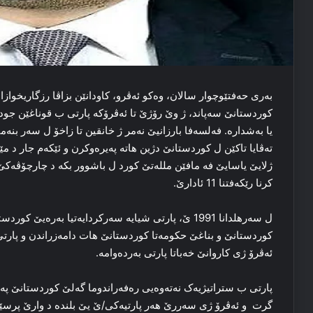
بەری حەفتێوچوار سالان، وەکو ئەڤرو، کاودانێن بزاڤا رزگاریخوازا ک
کوردستانێ سەپاند، ژ وێ رۆژێ تا ئەڤرۆکە پارتی ب قوناغێن جودا
یا بەشدارە. فەلسەفا بارزانیێ نەمر ژ خانقین تا زاخۆ ل سەر بنەما
تەڤایا تاکێن ل کوردستانێ دژین هاتە پەیرەوکرن و ئێکەم جار د م
ژلایێ یاسایێ فە مافێن مللەتێ کورد ل باشوور بکە د چارچۆڤەکێ 
کرنا رێکەفتنا 11 ئادارێ.
ل سەرهلدانا 1991 ێ، پارتی شیایە سەرکردایەتیا بەرەی
کوردستانێ و بناغێ حکومەتا کوردستانێ هات دامەزراندن و پارتی ر
ئەڤرۆ ژی کاروانێ خەباتا پارتی بەردەوامە.
پارتی ب ستراتیژیەک نەتەوەیی رەفەراندوما گەلێ کوردستانێ پ
گرت و ئەڤرۆ ژی سەررێ هەر پارتیەکی/ێ یێ بلندە د وارێ پرسێن ن