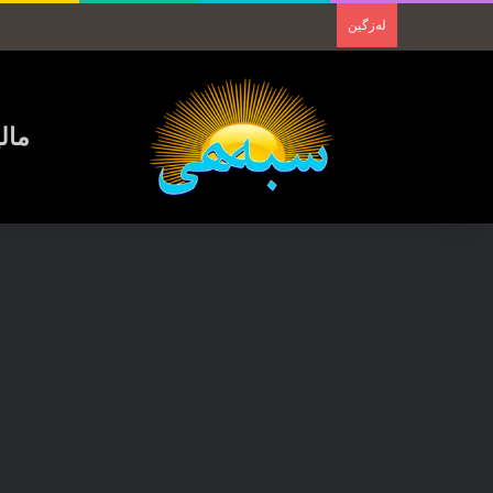
لەزگین
مال