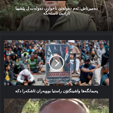
دەمیرتاش: ئەم دەولەتێ ناخوازن دەولەت ل پێشییا
ئازادیێ ئاستەنگە
پەیمانگەها
واشینگتۆن
راستیا
بوویەران
ئاشکەرا
دکە
پەیمانگەها واشینگتۆن راستیا بوویەران ئاشکەرا دکە
سال
ب
سال