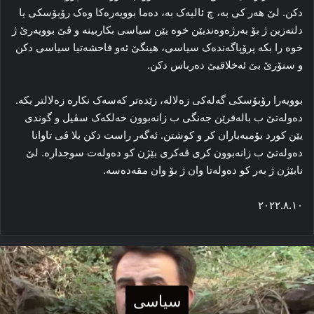
دکن. لێ هه‌ر کی به‌، چ ئالیه‌ک به‌، ده‌ما بوویه‌ره‌کا وه‌ک رۆبۆسکی یا
دلته‌زین ژ بۆ به‌رژه‌وه‌ندیێن خوە یێن سیاسی بکاربینه‌ و ڤێ بوویه‌رێ ژ
خوە را بکه‌ پرۆپاگەندەک سیاسی، هینگێ ئه‌و فاحشه‌تیا سیاسی دکن
و سنۆرێ بێ ئه‌خلاقیێ ده‌رباس دکن.
بوویه‌را رۆبۆسکی گه‌له‌کی زه‌لاله‌، زێده‌تر که‌سه‌ک نکاره‌ زه‌لالتر بکه‌.
ده‌وله‌تێ ب باله‌فرێن جه‌نگی ب زانه‌بوون خه‌لکه‌ک سڤیل و گوندی
یێن کورد بۆمبه‌باران کر و کوشتن. ئەگەر راست دکن بلا ڤی تاوانا
ده‌وله‌تێ ب زانه‌بوون کری ڤه‌کری بێژن کو دەولەت سوجدارە. لێ
نابێژن ژ به‌ر کو ده‌وله‌تا وان ژ بۆ وان مقەده‌سه‌.
٢٠٢٢.٨.١٠
سیاسی