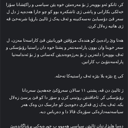
کر، ئانکو ئەو بوویەر ژ بۆ مەرەمێن خوە یێن سیاسی و راکێشانا سۆزا
خەلکی بکارانی و پاشی ژی ئاشکه‌ره‌ بوو کو چو جارا هەدەپە ژ دل ل
سه‌ر ڤێ دۆسیایێ نه‌سه‌کنینه‌ و ئه‌ڤ یه‌ک ژ ئالیێ بارۆیا شرنه‌خێ ڤه‌
ژی هاتیه‌ زه‌لال کرن.
هه‌تا وێ راده‌یێ کو هنده‌ک مرۆڤێن قوربانیێن ڤێ کاراسه‌تا مه‌زن، ل
سه‌ر خوینا وان بوون پارله‌مه‌نته‌ر و پشتا خوه‌ دان راستیا رۆبۆسکی و
ئه‌ڤ بوویه‌را دلته‌زین ژ بۆ به‌رژه‌وه‌ندیێن که‌ساتی و ژ بۆ ئه‌ندامه‌تیا
پارله‌مه‌نتۆیێ ب کارانین.
کی چ بێژه‌ بلا بێژه‌ ئه‌ڤ راستیه‌کا ته‌حله‌.
ژ ئالیێ دن ڤه‌، پشتی ۱۱ سالان سه‌رۆکێ جەهەپێ سه‌ردانا
رۆبۆسکی کر. ئاخاڤتنێن روتینی کرن و سۆز دا کو ڤێ پرسێ زه‌لال
بکه‌. ئه‌ڤ یه‌ک ژی ڤه‌کری دخوه‌یێ کو جارسک دن وه‌ک هه‌ر
سیاسه‌تمه‌داره‌کی سۆزه‌ک ڤالا دا و ده‌رباس دبه‌.
ده‌ما هلبژارتنان ئالیێن سیاسی هه‌موو ب جوره‌یه‌کی پرۆپاگانده‌یێ