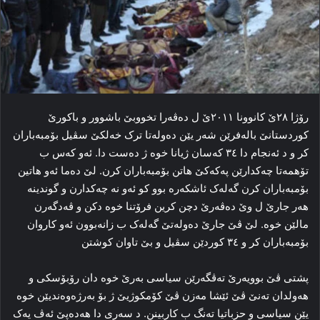
رۆژا ۲۸ێ کانوونا ۲۰۱۱ێ ل ده‌ڤه‌را تخووبێ باشوور و باکورێ
کوردستانێ باله‌فرێن شه‌ر یێن ده‌وله‌تا ترک خه‌لکێ سڤیل بۆمبه‌باران
کر و د ئه‌نجام دا ۳٤ که‌سان ژیانا خوه‌ ژ ده‌ست دا. ئه‌و که‌س ب
تۆهمه‌تا چه‌کدارێن پەکەکێ هاتن بۆمبه‌باران کرن. لێ ده‌ما ئه‌و هاتین
بۆمبه‌باران کرن گه‌له‌ک ئاشکه‌ره‌ بوو کو ئه‌و نه‌ چه‌کدارن و گوندینه‌
هه‌ر جارێ ل وێ ده‌ڤه‌رێ دچن کرین فرۆتنا خوه‌ دکن و ڤه‌دگه‌رن
مالێن خوه‌. لێ ڤێ جارێ ده‌وله‌تێ گه‌له‌ک ب زانه‌بوون ئه‌و کاروان
بۆمبه‌باران کر و ۳٤ کوردێن سڤیل و بێ تاوان کوشتن
پشتی ڤێ بوویه‌رێ ته‌ڤگه‌رێن سیاسی به‌رێ خوه‌ دان رۆبۆسکی و
هه‌ولدان ته‌نێ ڤێ ئێشا مه‌زن ڤێ کۆمکوژیێ ژ بۆ به‌رژه‌وه‌ندیێن خوه‌
یێن سیاسی و حزباتیا ته‌نگ ب کاربینن. د سه‌ری دا هەدەپێ ئه‌ڤ یه‌ک