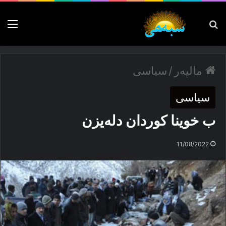
پەیدا بکە
nu
مالپەر
/
سیاسی
سیاسی
ب خوینا کوردان دلەیزن
11/08/2022