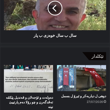
خوەزی
ب
پار
سال ب سال خوەزی ب پار
تێکلدار
دوهی ل دیاربەکر و ئیرۆ ل بسمل
دەولەت و ئۆجەلان و قەندیل پێکڤە
27/07/2026
تەڤدگەرن و چو رۆلا دەم پارتییێ
نینە