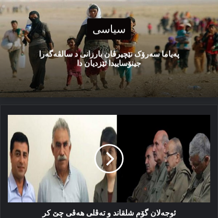
سیاسی
پەیاما سەرۆک نێچیرڤان بارزانی د سالڤەگەرا
جینۆساییدا ئێزدیان دا
ئوجەلان
گۆم
شلقاند
و
تەڤلی
ھەڤی
چێ
كر
ئوجەلان گۆم شلقاند و تەڤلی ھەڤی چێ كر