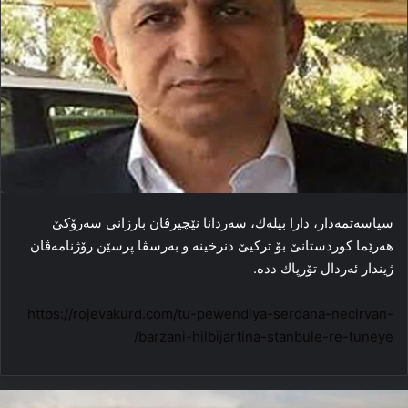
سیاسەتمەدار، دارا بیلەك، سەردانا نێچیرڤان بارزانی سەرۆكێ
ھەرێما كوردستانێ بۆ تركیێ دنرخینە و بەرسڤا پرسێن رۆژنامەڤان
ژیندار ئەردال تۆرپاك ددە.
https://rojevakurd.com/tu-pewendiya-serdana-necirvan-
barzani-hilbijartina-stanbule-re-tuneye/