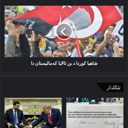
شاھیا
كوردا
د
بن
ئالایا
كەمالیستان
دا
شاھیا كوردا د بن ئالایا كەمالیستان دا
تێکلدار